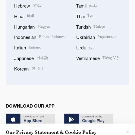
עברית
தமிழ்
Hebrew
Tamil
हिन्दी
ไทย
Hindi
Thai
Magyar
Türkçe
Hungarian
Turkish
Bahasa Indonesia
Українська
Indonesian
Ukrainian
Italiano
اردو
Italian
Urdu
日本語
Tiếng Việt
Japanese
Vietnamese
한국어
Korean
DOWNLOAD OUR APP
Our Privacy Statement & Cookie Policy