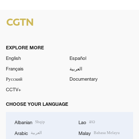
EXPLORE MORE
English
Español
Français
العربية
Русский
Documentary
CCTV+
CHOOSE YOUR LANGUAGE
Shqip
ລາວ
Albanian
Lao
العربية
Bahasa Melayu
Arabic
Malay