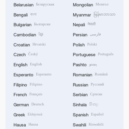
Беларуская
Монгол
Belarusian
Mongolian
বাংলা
မြန်မာဘာသာ
Bengali
Myanmar
Български
नेपाली
Bulgarian
Nepali
ខ្មែរ
فارسی
Cambodian
Persian
Hrvatski
Polski
Croatian
Polish
Český
Português
Czech
Portuguese
English
پښتو
English
Pashto
Esperanto
Română
Esperanto
Romanian
Filipino
Русский
Filipino
Russian
Français
Српски
French
Serbian
Deutsch
සිංහල
German
Sinhala
Ελληνικά
Español
Greek
Spanish
Hausa
Kiswahili
Hausa
Swahili