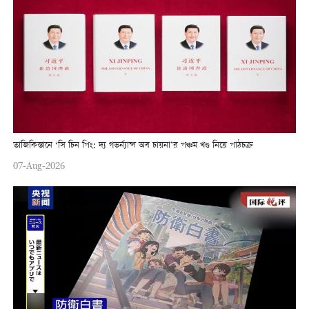
তাজিকিস্তানে ‘সি চিন পিং: দ্য গভর্ন্যান্স অব চায়না’র পঞ্চম খণ্ড নিয়ে পাঠচক্র
07-Aug-2026