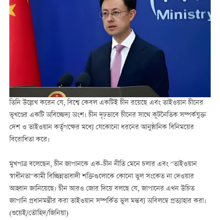
তিনি উল্লেখ করেন যে, বিশ্বে কেবল একটিই চীন রয়েছে এবং তাইওয়ান চীনের
ভূখণ্ডের একটি অবিচ্ছেদ্য অংশ। চীন দৃঢ়ভাবে চীনের সাথে কূটনৈতিক সম্পর্কযুক্ত
দেশ ও তাইওয়ান কর্তৃপক্ষের মধ্যে যেকোনো ধরনের আনুষ্ঠানিক বিনিময়ের
বিরোধিতা করে।
মুখপাত্র বলেছেন, চীন জাপানকে এক-চীন নীতি মেনে চলার এবং "তাইওয়ান
স্বাধীনতা"কামী বিচ্ছিন্নতাবাদী শক্তিগুলোকে কোনো ভুল সংকেত না দেওয়ার
আহ্বান জানিয়েছে। চীন আরও জোর দিয়ে বলছে যে, জাপানের এখন উচিত
জাপানি প্রধানমন্ত্রীর করা তাইওয়ান সম্পর্কিত ভুল মন্তব্য অবিলম্বে প্রত্যাহার করা।
(শুয়েই/তৌহিদ/জিনিয়া)