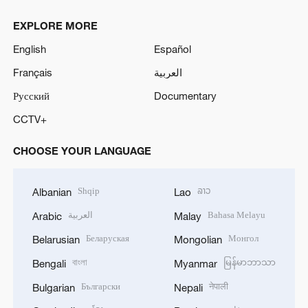
EXPLORE MORE
English
Español
Français
العربية
Русский
Documentary
CCTV+
CHOOSE YOUR LANGUAGE
Shqip
ລາວ
Albanian
Lao
العربية
Bahasa Melayu
Arabic
Malay
Беларуская
Монгол
Belarusian
Mongolian
বাংলা
မြန်မာဘာသာ
Bengali
Myanmar
Български
नेपाली
Bulgarian
Nepali