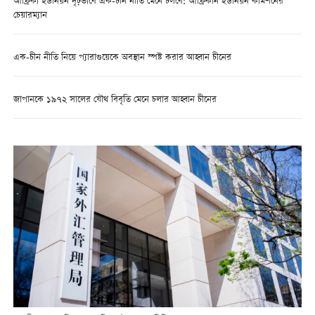
আফ্রিকা ইউনিয়ন দৃঢ়ভাবে এক-চীন নীতি মেনে চলবে: আফ্রিকান ইউনিয়ন কমিশনের
চেয়ারম্যান
এক-চীন নীতি নিয়ে প্যারাগুয়েকে অবস্থান স্পষ্ট করার আহ্বান চীনের
জাপানকে ১৯৭২ সালের যৌথ বিবৃতি মেনে চলার আহ্বান চীনের