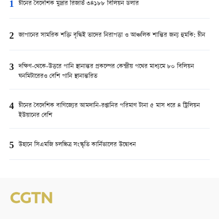
1
চীনের বৈদেশিক মুদ্রার রিজার্ভ ৩৪১৮৮ বিলিয়ন ডলার
2
জাপানের সামরিক শক্তি বৃদ্ধিই তাদের নিরাপত্তা ও আঞ্চলিক শান্তির জন্য হুমকি: চীন
3
দক্ষিণ-থেকে-উত্তরে পানি স্থানান্তর প্রকল্পের কেন্দ্রীয় পথের মাধ্যমে ৮০ বিলিয়ন
ঘনমিটারেরও বেশি পানি স্থানান্তরিত
4
চীনের বৈদেশিক বাণিজ্যের আমদানি-রপ্তানির পরিমাণ টানা ৫ মাস ধরে ৪ ট্রিলিয়ন
ইউয়ানের বেশি
5
উহানে সিএমজি চলচ্চিত্র সংস্কৃতি কার্নিভালের উদ্বোধন