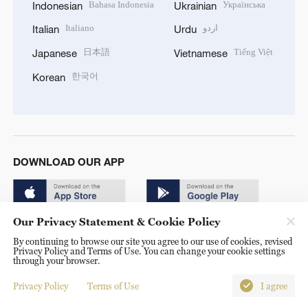
Bahasa Indonesia
Українська
Indonesian
Ukrainian
Italiano
اردو
Italian
Urdu
日本語
Tiếng Việt
Japanese
Vietnamese
한국어
Korean
DOWNLOAD OUR APP
Our Privacy Statement & Cookie Policy
By continuing to browse our site you agree to our use of cookies, revised
Privacy Policy and Terms of Use. You can change your cookie settings
through your browser.
© China Radio International.CRI. All Rights Reserved. 16A
Shijingshan Road, Beijing, China. 100040
Privacy Policy
Terms of Use
I agree