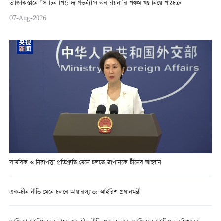
তাজিকিস্তানে ‘সি চিন পিং: দ্য গভর্ন্যান্স অব চায়না’র পঞ্চম খণ্ড নিয়ে পাঠচক্র
07-Aug-2026
সামরিক ও নিরাপত্তা প্রতিশ্রুতি মেনে চলতে জাপানকে চীনের আহ্বান
এক-চীন নীতি মেনে চলবে আয়ারল্যান্ড: আইরিশ প্রধানমন্ত্রী