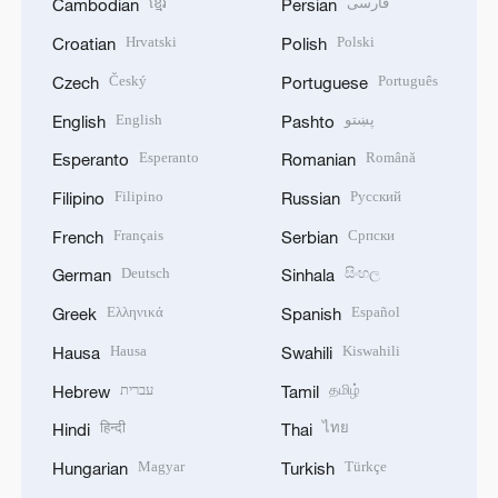
ខ្មែរ
فارسی
Cambodian
Persian
Hrvatski
Polski
Croatian
Polish
Český
Português
Czech
Portuguese
English
پښتو
English
Pashto
Esperanto
Română
Esperanto
Romanian
Filipino
Русский
Filipino
Russian
Français
Српски
French
Serbian
Deutsch
සිංහල
German
Sinhala
Ελληνικά
Español
Greek
Spanish
Hausa
Kiswahili
Hausa
Swahili
עברית
தமிழ்
Hebrew
Tamil
हिन्दी
ไทย
Hindi
Thai
Magyar
Türkçe
Hungarian
Turkish