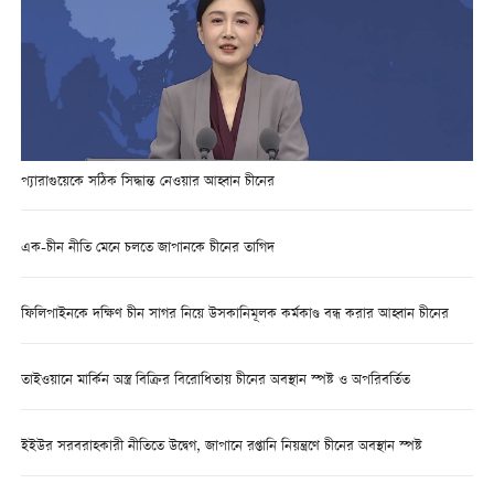
প্যারাগুয়েকে সঠিক সিদ্ধান্ত নেওয়ার আহ্বান চীনের
এক-চীন নীতি মেনে চলতে জাপানকে চীনের তাগিদ
ফিলিপাইনকে দক্ষিণ চীন সাগর নিয়ে উসকানিমূলক কর্মকাণ্ড বন্ধ করার আহ্বান চীনের
তাইওয়ানে মার্কিন অস্ত্র বিক্রির বিরোধিতায় চীনের অবস্থান স্পষ্ট ও অপরিবর্তিত
ইইউর সরবরাহকারী নীতিতে উদ্বেগ, জাপানে রপ্তানি নিয়ন্ত্রণে চীনের অবস্থান স্পষ্ট