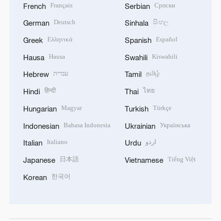
Français
Српски
French
Serbian
Deutsch
සිංහල
German
Sinhala
Ελληνικά
Español
Greek
Spanish
Hausa
Kiswahili
Hausa
Swahili
עברית
தமிழ்
Hebrew
Tamil
हिन्दी
ไทย
Hindi
Thai
Magyar
Türkçe
Hungarian
Turkish
Bahasa Indonesia
Українська
Indonesian
Ukrainian
Italiano
اردو
Italian
Urdu
日本語
Tiếng Việt
Japanese
Vietnamese
한국어
Korean