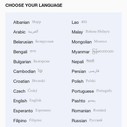
CHOOSE YOUR LANGUAGE
Shqip
ລາວ
Albanian
Lao
العربية
Bahasa Melayu
Arabic
Malay
Беларуская
Монгол
Belarusian
Mongolian
বাংলা
မြန်မာဘာသာ
Bengali
Myanmar
Български
नेपाली
Bulgarian
Nepali
ខ្មែរ
فارسی
Cambodian
Persian
Hrvatski
Polski
Croatian
Polish
Český
Português
Czech
Portuguese
English
پښتو
English
Pashto
Esperanto
Română
Esperanto
Romanian
Filipino
Русский
Filipino
Russian