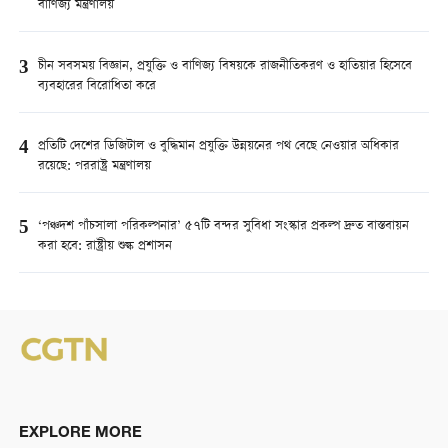
বাণিজ্য মন্ত্রণালয়
3
চীন সবসময় বিজ্ঞান, প্রযুক্তি ও বাণিজ্য বিষয়কে রাজনীতিকরণ ও হাতিয়ার হিসেবে
ব্যবহারের বিরোধিতা করে
4
প্রতিটি দেশের ডিজিটাল ও বুদ্ধিমান প্রযুক্তি উন্নয়নের পথ বেছে নেওয়ার অধিকার
রয়েছে: পররাষ্ট্র মন্ত্রণালয়
5
‘পঞ্চদশ পাঁচসালা পরিকল্পনার’ ৫৭টি বন্দর সুবিধা সংস্কার প্রকল্প দ্রুত বাস্তবায়ন
করা হবে: রাষ্ট্রীয় শুল্ক প্রশাসন
EXPLORE MORE