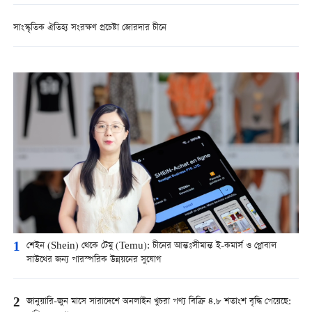
সাংস্কৃতিক ঐতিহ্য সংরক্ষণ প্রচেষ্টা জোরদার চীনে
1
শেইন (Shein) থেকে টেমু (Temu): চীনের আন্তঃসীমান্ত ই-কমার্স ও গ্লোবাল
সাউথের জন্য পারস্পরিক উন্নয়নের সুযোগ
2
জানুয়ারি-জুন মাসে সারাদেশে অনলাইন খুচরা পণ্য বিক্রি ৪.৮ শতাংশ বৃদ্ধি পেয়েছে: