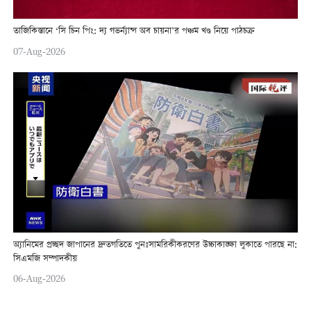
তাজিকিস্তানে ‘সি চিন পিং: দ্য গভর্ন্যান্স অব চায়না’র পঞ্চম খণ্ড নিয়ে পাঠচক্র
07-Aug-2026
অ্যানিমের প্রচ্ছদ জাপানের দ্রুতগতিতে পুনঃসামরিকীকরণের উচ্চাকাঙ্ক্ষা লুকাতে পারছে না:
সিএমজি সম্পাদকীয়
06-Aug-2026