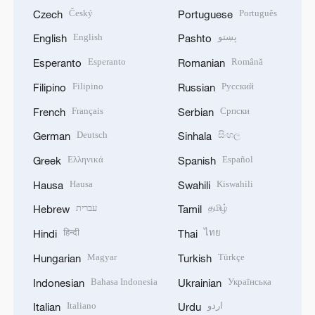
Český
Português
Czech
Portuguese
English
پښتو
English
Pashto
Esperanto
Română
Esperanto
Romanian
Filipino
Русский
Filipino
Russian
Français
Српски
French
Serbian
Deutsch
සිංහල
German
Sinhala
Ελληνικά
Español
Greek
Spanish
Hausa
Kiswahili
Hausa
Swahili
עברית
தமிழ்
Hebrew
Tamil
हिन्दी
ไทย
Hindi
Thai
Magyar
Türkçe
Hungarian
Turkish
Bahasa Indonesia
Українська
Indonesian
Ukrainian
Italiano
اردو
Italian
Urdu