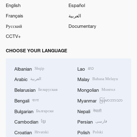
English
Español
Français
العربية
Русский
Documentary
CCTV+
CHOOSE YOUR LANGUAGE
Shqip
ລາວ
Albanian
Lao
العربية
Bahasa Melayu
Arabic
Malay
Беларуская
Монгол
Belarusian
Mongolian
বাংলা
မြန်မာဘာသာ
Bengali
Myanmar
Български
नेपाली
Bulgarian
Nepali
ខ្មែរ
فارسی
Cambodian
Persian
Hrvatski
Polski
Croatian
Polish