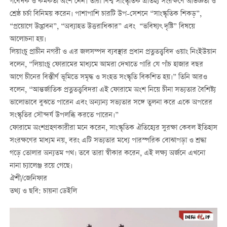
গবেষক ও কর্মকর্তা অংশ নেন। তাঁরা বিশ্ব সাংস্কৃতিক ঐতিহ্য সংরক্ষণে অভিজ্ঞতা ও
শ্রেষ্ঠ চর্চা বিনিময় করেন। পাশাপাশি চারটি উপ-সেশনে “সাংস্কৃতিক শিকড়”,
“প্রয়োগে উদ্ভাবন”, “অব্যাহত উত্তরাধিকার” এবং “ভবিষ্যৎ দৃষ্টি” বিষয়ে
আলোচনা হয়।
লিয়াংচু প্রাচীন নগরী ও এর জলসম্পদ ব্যবস্থার প্রধান প্রত্নতত্ত্ববিদ ওয়াং নিংইউয়ান
বলেন, “লিয়াংচু ফোরামের মাধ্যমে আমরা দেখাতে পারি যে পাঁচ হাজার বছর
আগে চীনের বিস্তীর্ণ ভূমিতে সমৃদ্ধ ও সংহত সংস্কৃতি বিকশিত হয়।” তিনি আরও
বলেন, “আন্তর্জাতিক প্রত্নতত্ত্ববিদরা এই ফোরামে অংশ নিয়ে চীনা সভ্যতার বৈশিষ্ট্য
ভালোভাবে বুঝতে পারেন এবং অন্যান্য সভ্যতার সঙ্গে তুলনা করে একে অপরের
সংস্কৃতির সৌন্দর্য উপলব্ধি করতে পারেন।”
ফোরামে অংশগ্রহণকারীরা মনে করেন, সাংস্কৃতিক ঐতিহ্যের সুরক্ষা কেবল ইতিহাস
সংরক্ষণের মাধ্যম নয়, বরং এটি সভ্যতার মধ্যে পারস্পরিক বোঝাপড়া ও শ্রদ্ধা
গড়ে তোলার অন্যতম পথ। তবে তারা স্বীকার করেন, এই লক্ষ্য অর্জনে এখনো
নানা চ্যালেঞ্জ রয়ে গেছে।
ঐশী/জেনিফার
তথ্য ও ছবি: চায়না ডেইলি