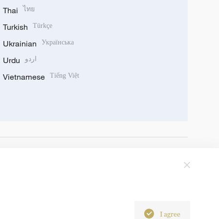
Thai
ไทย
Turkish
Türkçe
Ukrainian
Українська
Urdu
اردو
Vietnamese
Tiếng Việt
I agree