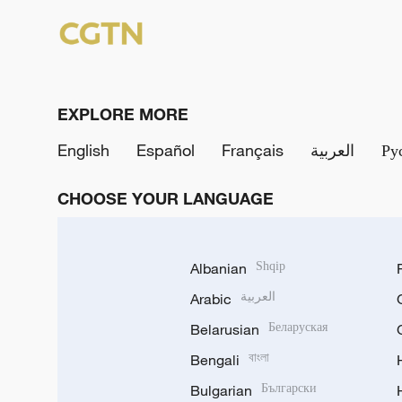
EXPLORE MORE
English
Español
Français
العربية
Ру
CHOOSE YOUR LANGUAGE
Albanian
Shqip
Arabic
العربية
Belarusian
Беларуская
Bengali
বাংলা
Bulgarian
Български