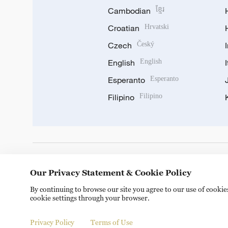
Cambodian
ខ្មែរ
Croatian
Hrvatski
Czech
Český
English
English
Esperanto
Esperanto
Filipino
Filipino
DOWNLOAD OUR APP
Our Privacy Statement & Cookie Policy
By continuing to browse our site you agree to our use of cooki
cookie settings through your browser.
Privacy Policy
Terms of Use
© China Radio International.CRI. All Rights Reserved. 16A S