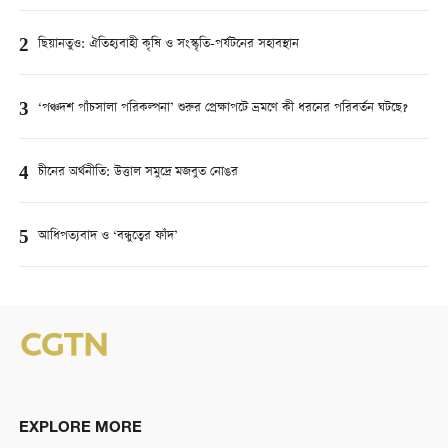
2
ছিয়ানতুও: ঐতিহ্যবাহী কৃষি ও সংস্কৃতি-পর্যটনের সহাবস্থান
3
‘পঞ্চদশ পাঁচসালা পরিকল্পনা’ শুরুর প্রেক্ষাপটে ভ্রমণে কী ধরনের পরিবর্তন ঘটছে?
4
চীনের অর্থনীতি: উত্তাল সমুদ্রে মজবুত নোঙর
5
আধিপত্যবাদ ও ‘বন্ধুত্বের ফাঁদ’
EXPLORE MORE