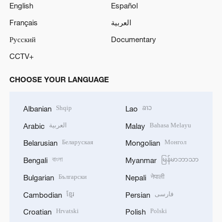
English
Español
Français
العربية
Русский
Documentary
CCTV+
CHOOSE YOUR LANGUAGE
Shqip
ລາວ
Albanian
Lao
العربية
Bahasa Melayu
Arabic
Malay
Беларуская
Монгол
Belarusian
Mongolian
বাংলা
မြန်မာဘာသာ
Bengali
Myanmar
Български
नेपाली
Bulgarian
Nepali
ខ្មែរ
فارسی
Cambodian
Persian
Hrvatski
Polski
Croatian
Polish