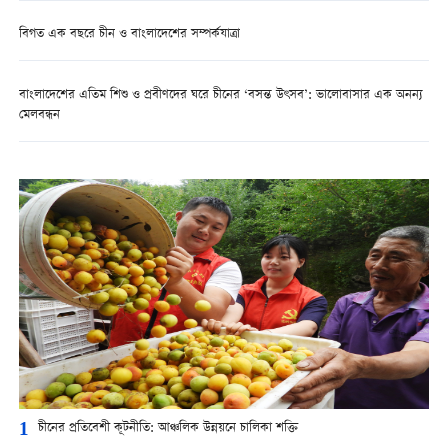
বিগত এক বছরে চীন ও বাংলাদেশের সম্পর্কযাত্রা
বাংলাদেশের এতিম শিশু ও প্রবীণদের ঘরে চীনের ‘বসন্ত উৎসব’: ভালোবাসার এক অনন্য
মেলবন্ধন
1
চীনের প্রতিবেশী কূটনীতি: আঞ্চলিক উন্নয়নে চালিকা শক্তি