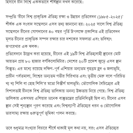
হিসাবে চীন বিশ্বে এককভাবে শীর্ষস্থান দখল করেছে।
সম্প্রতি ‘চীনে বিশ্ব প্রাকৃতিক ঐতিহ্য রক্ষা ও উন্নয়ন প্রতিবেদন (১৯৮৫-২০২৫)’
শীর্ষক এক সংবাদ সম্মেলনে এসব তথ্য জানানো হয়। ২০২৫ সালে বিশ্ব ঐতিহ্য
সম্মেলনে চীনের যোগদানের ৪০ বছর পূর্তি উপলক্ষে প্রকাশিত এই প্রতিবেদন
মূলত চীনের প্রাকৃতিক সম্পদ রক্ষার চার দশকের সফলতা এবং ভবিষ্যৎ
রূপরেখার এক ঝলক।
প্রতিবেদনে উল্লেখ করা হয়েছে, চীনের এই ১৯টি বিশ্ব ঐতিহ্যবাহী স্থানের মোট
আয়তন প্রায় ৮০ হাজার বর্গকিলোমিটার। দেশের ২০টি প্রদেশ জুড়ে এসব স্থান
বিস্তৃত। এর মধ্যে রয়েছে দক্ষিণ-পূর্ব এশিয়ার অন্যতম বৃহত্তম হ্রদ ও জলাভূমি,
প্রাচীন পর্বতমালা, বিশ্বের অন্যতম গভীর গিরিখাত এবং তৃতীয় মেরু বলে পরিচিত
খ্য খ্য শিলি বা হোহ শিলি’র মতো বিস্তীর্ণ মালভূমি। ভৌগোলিক বৈচিত্র্যের এই
বিশালতাই চীনকে বিশ্ব ঐতিহ্য তালিকায় অনন্য উচ্চতায় নিয়ে গেছে। বিশ্ব ঐতিহ্য
তালিকায় একসময় এশিয়ার অনেক বাস্তুতন্ত্রের প্রতিনিধিত্বই ছিল না। চীনের এসব
স্থান সেই শূন্যস্থান পূরণ করেছে এবং বিশ্বব্যাপী ঐতিহ্যের ধরন ও ভৌগোলিক
ভারসাম্য রক্ষায় গুরুত্বপূর্ণ ভূমিকা পালন করছে।
তবে শুধুমাত্র সংখ্যার বিচারে শীর্ষে থাকাই মূল কথা নয়, বরং এসব ঐতিহ্যের