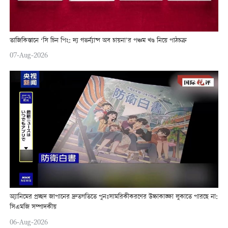
তাজিকিস্তানে ‘সি চিন পিং: দ্য গভর্ন্যান্স অব চায়না’র পঞ্চম খণ্ড নিয়ে পাঠচক্র
07-Aug-2026
অ্যানিমের প্রচ্ছদ জাপানের দ্রুতগতিতে পুনঃসামরিকীকরণের উচ্চাকাঙ্ক্ষা লুকাতে পারছে না:
সিএমজি সম্পাদকীয়
06-Aug-2026