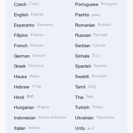
Český
Português
Czech
Portuguese
English
پښتو
English
Pashto
Esperanto
Română
Esperanto
Romanian
Filipino
Русский
Filipino
Russian
Français
Српски
French
Serbian
Deutsch
සිංහල
German
Sinhala
Ελληνικά
Español
Greek
Spanish
Hausa
Kiswahili
Hausa
Swahili
עברית
தமிழ்
Hebrew
Tamil
हिन्दी
ไทย
Hindi
Thai
Magyar
Türkçe
Hungarian
Turkish
Bahasa Indonesia
Українська
Indonesian
Ukrainian
Italiano
اردو
Italian
Urdu