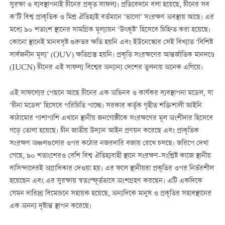
সুরক্ষা ও ব্যবস্থাপনাই চীনের প্রকৃত সাফল্য। প্রতিবেদনে বলা হয়েছে, চীনের সব
ক’টি বিশ্ব প্রাকৃতিক ও মিশ্র ঐতিহ্যই বর্তমানে ‘ভালো’ সংরক্ষণ অবস্থায় আছে। এর
মধ্যে ৯০ শতাংশ স্থানের সামগ্রিক মূল্যায়ন ‘উৎকৃষ্ট’ হিসেবে চিহ্নিত করা হয়েছে।
কোনো স্থানেই মানবসৃষ্ট গুরুতর ক্ষতি হয়নি এবং ইউনেস্কোর সেই বিখ্যাত ‘বিশিষ্ট
সার্বজনীন মূল্য’ (OUV) ক্ষতিগ্রস্ত হয়নি। প্রকৃতি সংরক্ষণের আন্তর্জাতিক মানদণ্ডে
(IUCN) চীনের এই সাফল্য বিশ্বের অন্যান্য দেশের তুলনায় অনেক এগিয়ে।
এই সাফল্যের পেছনে আছে চীনের এক অভিনব ও কার্যকর ব্যবস্থাপনা মডেল, যা
‘চীনা মডেল’ হিসেবে পরিচিতি পাচ্ছে। সরকার কর্তৃক গৃহীত শক্তিশালী আইনি
কাঠামোর পাশাপাশি এখানে স্থানীয় জনগোষ্ঠীকে সংরক্ষণের মূল অংশীদার হিসেবে
গড়ে তোলা হয়েছে। চীন জাতীয় উদ্যান আইন প্রণয়ন করেছে এবং প্রাকৃতিক
সংরক্ষণ অঞ্চলগুলোর ওপর কঠোর নজরদারি বজায় রেখে চলছে। জরিপে দেখা
গেছে, ৯০ শতাংশেরও বেশি বিশ্ব ঐতিহ্যবাহী স্থানে সংরক্ষণ-সংশ্লিষ্ট কাজে স্থানীয়
বাসিন্দাদেরই অগ্রাধিকার দেওয়া হয়। এর ফলে স্থানীয়রা প্রকৃতির ওপর নির্ভরশীল
হয়েছেন এবং এর সুরক্ষায় স্বতঃস্ফূর্তভাবে অংশগ্রহণ করছেন। এটি একদিকে
যেমন দারিদ্র্য বিমোচনে সহায়ক হয়েছে, অন্যদিকে মানুষ ও প্রকৃতির সহাবস্থানের
এক অনন্য দৃষ্টান্ত স্থাপন করেছে।