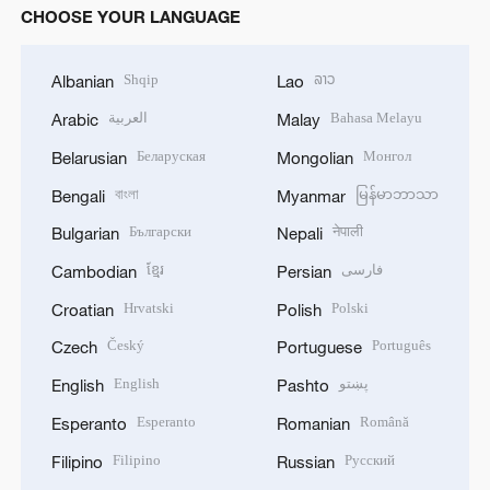
CHOOSE YOUR LANGUAGE
Shqip
ລາວ
Albanian
Lao
العربية
Bahasa Melayu
Arabic
Malay
Беларуская
Монгол
Belarusian
Mongolian
বাংলা
မြန်မာဘာသာ
Bengali
Myanmar
Български
नेपाली
Bulgarian
Nepali
ខ្មែរ
فارسی
Cambodian
Persian
Hrvatski
Polski
Croatian
Polish
Český
Português
Czech
Portuguese
English
پښتو
English
Pashto
Esperanto
Română
Esperanto
Romanian
Filipino
Русский
Filipino
Russian