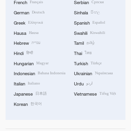
Français
Српски
French
Serbian
Deutsch
සිංහල
German
Sinhala
Ελληνικά
Español
Greek
Spanish
Hausa
Kiswahili
Hausa
Swahili
עברית
தமிழ்
Hebrew
Tamil
हिन्दी
ไทย
Hindi
Thai
Magyar
Türkçe
Hungarian
Turkish
Bahasa Indonesia
Українська
Indonesian
Ukrainian
Italiano
اردو
Italian
Urdu
日本語
Tiếng Việt
Japanese
Vietnamese
한국어
Korean