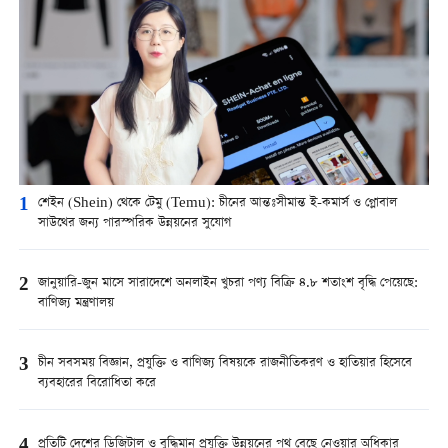
1
শেইন (Shein) থেকে টেমু (Temu): চীনের আন্তঃসীমান্ত ই-কমার্স ও গ্লোবাল
সাউথের জন্য পারস্পরিক উন্নয়নের সুযোগ
2
জানুয়ারি-জুন মাসে সারাদেশে অনলাইন খুচরা পণ্য বিক্রি ৪.৮ শতাংশ বৃদ্ধি পেয়েছে:
বাণিজ্য মন্ত্রণালয়
3
চীন সবসময় বিজ্ঞান, প্রযুক্তি ও বাণিজ্য বিষয়কে রাজনীতিকরণ ও হাতিয়ার হিসেবে
ব্যবহারের বিরোধিতা করে
4
প্রতিটি দেশের ডিজিটাল ও বুদ্ধিমান প্রযুক্তি উন্নয়নের পথ বেছে নেওয়ার অধিকার