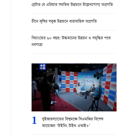
গ্রেটার বে এরিয়ার সমন্বিত উন্নয়নে উল্লেখযোগ্য অগ্রগতি
চীনে কৃষির সবুজ উন্নয়নে ধারাবাহিক অগ্রগতি
সিচাংয়ের ৬০ বছর: উচ্চমানের উন্নয়ন ও সমৃদ্ধির পথে
নবযাত্রা
1
সুইজার‍ল্যান্ডের বিশ্বমঞ্চে সিএমজির বিশেষ
আয়োজন ‘উইনিং উইথ এআই+’