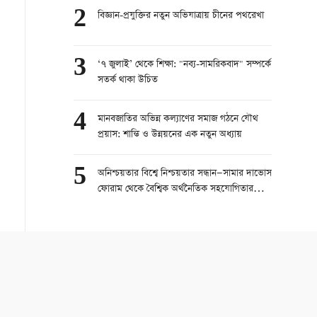
2
বিজ্ঞান-প্রযুক্তির নতুন অভিযাত্রায় চীনের পথরেখা
3
‘৭ জুলাই’ থেকে শিক্ষা: "নব্য-সামরিকবাদ" সম্পর্কে
সতর্ক থাকা উচিত
4
মানবজাতির অভিন্ন কল্যাণের সমাজ গঠনে যৌথ
প্রয়াস: শান্তি ও উন্নয়নের এক নতুন অধ্যায়
5
অনিশ্চয়তার বিশ্বে নিশ্চয়তার সন্ধান—সামার দাভোস
ফোরাম থেকে বৈশ্বিক অর্থনৈতিক সহযোগিতার
নতুন দিকনির্দেশনা