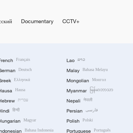
сский
Documentary
CCTV+
French
Français
Lao
ລາວ
German
Deutsch
Malay
Bahasa Melayu
Greek
Ελληνικά
Mongolian
Монгол
Hausa
Hausa
Myanmar
မြန်မာဘာသာ
Hebrew
עברית
Nepali
नेपाली
Hindi
हिन्दी
Persian
فارسی
Hungarian
Magyar
Polish
Polski
Indonesian
Bahasa Indonesia
Portuguese
Português