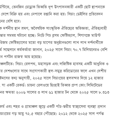
াউন্টিতে, তেনজিন চোড্রাক তিব্বতি ধূপ উৎপাদনকারী একটি ছোট স্থাপনাকে
েশে বিক্রি হয় এবং নেপালে রপ্তানি করা হয়। সিচাং ডেইলির প্রতিবেদন
নের বেশি হবে।
দর্শনীয় স্থান ভ্রমণ, অবৈষয়িক সাংস্কৃতিক ঐতিহ্যের অভিজ্ঞতা, ঐতিহ্যবাহী
ার সমন্বয় ঘটানো হচ্ছে। নিংচি পিচ ব্লসম ফেস্টিভ্যাল, শিগাৎজে মাউন্ট
রিজম ফেস্টিভ্যালের মতো বড় মাপের অনুষ্ঠানগুলো লাখ লাখ দর্শনার্থীকে
 কর্ম সম্মেলনে কর্মকর্তারা জানান, ২০২৫ সালে সিচাং ৭০.৭ মিলিয়নেরও বেশি
ন পর্যটন রাজস্ব আয় হয়েছে।
ঞ্চলটিতে। সিচাং রেলপথ, মহাসড়ক এবং লজিস্টিক হাবসহ একটি আধুনিক ও
শিয়ার দেশগুলোর সাথে সংযোগকারী স্থল-সমুদ্র করিডোরের ফলে এখন দেশীয়
্টমসের তথ্য অনুযায়ী, ২০২৫ সালে সিচাংয়ের স্থলবন্দর দিয়ে ১২ হাজার
ছে, যা একটি রেকর্ড। চায়না রেলওয়ে ছিংহাই তিব্বত গ্রুপ কোং লিমিটেডের
রিবহনের ক্ষমতা ২০০৬ সালের ৩ লাখ ৬১ হাজার টন থেকে ২০২৫ সালে ৮.৩১৩
 এবং শহর ও গ্রামাঞ্চল জুড়ে একটি পাঁচ-স্তরীয় স্বাস্থ্যসেবা ব্যবস্থা প্রদান
ে সিচাংয়ের গড় আয়ু ৭২.৫ বছরে পৌঁছেছে। ২০১২ থেকে ২০২৫ সাল পর্যন্ত