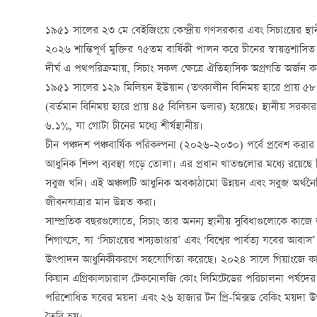
১৯৫১ সালের ২৩ মে বেইজিংয়ে কেন্দ্রীয় গণসরকার এবং সিচাংয়ের স্থানীয় 
২০২৬ শান্তিপূর্ণ মুক্তির ৭৫তম বার্ষিকী পালন করে চীনের স্বায়ত্তশাসিত
দীর্ঘ এ পথপরিক্রমায়, সিচাং সকল ক্ষেত্রে ঐতিহাসিক অগ্রগতি অর্জন ক
১৯৫১ সালের ১২৯ মিলিয়ন ইউয়ান (তৎকালীন বিনিময় হারে প্রায় ৫
(বর্তমান বিনিময় হারে প্রায় ৪৫ বিলিয়ন ডলার) হয়েছে। স্থানীয় সরকা
৬.১%, যা গোটা চীনের মধ্যে শীর্ষস্থানীয়।
চীন পঞ্চদশ পঞ্চবার্ষিক পরিকল্পনা (২০২৬-২০৩০) পর্বে প্রবেশ করার 
আধুনিক শিল্প ব্যবস্থা গড়ে তোলা। এর প্রধান খাতগুলোর মধ্যে রয়েছে 
সবুজ খনি। এই অঞ্চলটি আধুনিক অবকাঠামো উন্নয়ন এবং সবুজ অর্থনৈত
জীবনযাত্রার মান উন্নত করা।
সাম্প্রতিক বছরগুলোতে, সিচাং তার অনন্য স্থানীয় সুবিধাগুলোকে কাজে 
শিগাৎসে, যা ‘সিচাংয়ের শস্যভাণ্ডার’ এবং ‘বিশ্বের পার্বত্য যবের আবাস’ 
উৎপাদন আধুনিকীকরণে সহযোগিতা করেছে। ২০২৪ সালে গিয়াংজে কাউন্টি
কিয়ান এগ্রিকালচারাল টেকনোলজি কোং লিমিটেডের পরিচালনা পর্ষদের
পরিশোধিত যবের ময়দা এবং ২৬ হাজার টন প্রি-মিক্সড বেকিং ময়দা উ