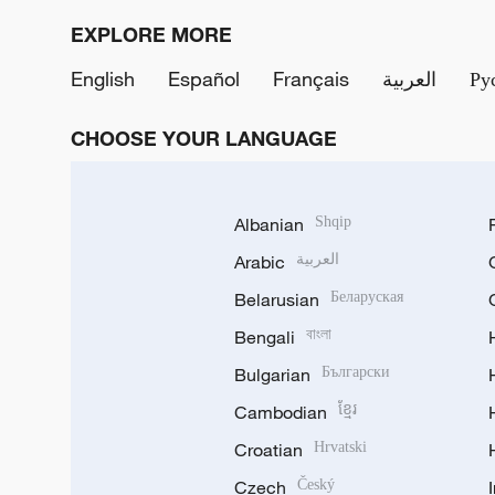
EXPLORE MORE
English
Español
Français
العربية
Ру
CHOOSE YOUR LANGUAGE
Albanian
Shqip
Arabic
العربية
Belarusian
Беларуская
Bengali
বাংলা
Bulgarian
Български
Cambodian
ខ្មែរ
Croatian
Hrvatski
Czech
Český