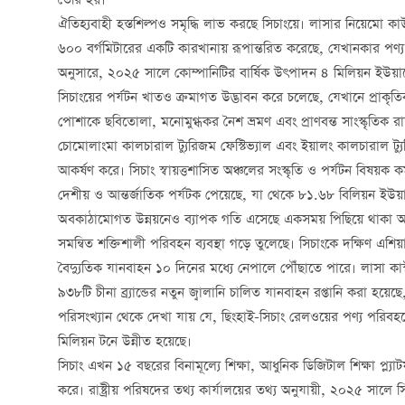
তৈরি হয়।
ঐতিহ্যবাহী হস্তশিল্পও সমৃদ্ধি লাভ করছে সিচাংয়ে। লাসার নিয়েমো ক
৬০০ বর্গমিটারের একটি কারখানায় রূপান্তরিত করেছে, যেখানকার পণ্য দ
অনুসারে, ২০২৫ সালে কোম্পানিটির বার্ষিক উৎপাদন ৪ মিলিয়ন ইউয়া
সিচাংয়ের পর্যটন খাতও ক্রমাগত উদ্ভাবন করে চলেছে, যেখানে প্রাকৃতিক 
পোশাকে ছবিতোলা, মনোমুগ্ধকর নৈশ ভ্রমণ এবং প্রাণবন্ত সাংস্কৃতিক রাস্ত
চোমোলাংমা কালচারাল ট্যুরিজম ফেস্টিভ্যাল এবং ইয়ালং কালচারাল ট্যু
আকর্ষণ করে। সিচাং স্বায়ত্তশাসিত অঞ্চলের সংস্কৃতি ও পর্যটন বিষয়ক
দেশীয় ও আন্তর্জাতিক পর্যটক পেয়েছে, যা থেকে ৮১.৬৮ বিলিয়ন ইউয়া
অবকাঠামোগত উন্নয়নেও ব্যাপক গতি এসেছে একসময় পিছিয়ে থাকা অ
সমন্বিত শক্তিশালী পরিবহন ব্যবস্থা গড়ে তুলেছে। সিচাংকে দক্ষিণ এ
বৈদ্যুতিক যানবাহন ১০ দিনের মধ্যে নেপালে পৌঁছাতে পারে। লাসা কাস
৯৩৮টি চীনা ব্র্যান্ডের নতুন জ্বালানি চালিত যানবাহন রপ্তানি করা হয়ে
পরিসংখ্যান থেকে দেখা যায় যে, ছিংহাই-সিচাং রেলওয়ের পণ্য প
মিলিয়ন টনে উন্নীত হয়েছে।
সিচাং এখন ১৫ বছরের বিনামূল্যে শিক্ষা, আধুনিক ডিজিটাল শিক্ষা প্ল্যাটফর্ম
করে। রাষ্ট্রীয় পরিষদের তথ্য কার্যালয়ের তথ্য অনুযায়ী, ২০২৫ সাল