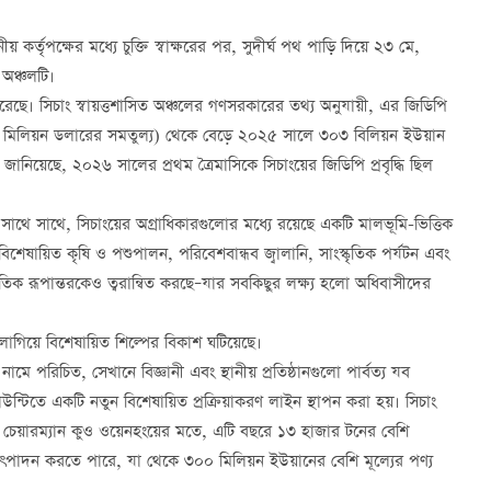
কর্তৃপক্ষের মধ্যে চুক্তি স্বাক্ষরের পর, সুদীর্ঘ পথ পাড়ি দিয়ে ২৩ মে,
 অঞ্চলটি।
রেছে। সিচাং স্বায়ত্তশাসিত অঞ্চলের গণসরকারের তথ্য অনুযায়ী, এর জিডিপি
৮ মিলিয়ন ডলারের সমতুল্য) থেকে বেড়ে ২০২৫ সালে ৩০৩ বিলিয়ন ইউয়ান
র জানিয়েছে, ২০২৬ সালের প্রথম ত্রৈমাসিকে সিচাংয়ের জিডিপি প্রবৃদ্ধি ছিল
সাথে সাথে, সিচাংয়ের অগ্রাধিকারগুলোর মধ্যে রয়েছে একটি মালভূমি-ভিত্তিক
বিশেষায়িত কৃষি ও পশুপালন, পরিবেশবান্ধব জ্বালানি, সাংস্কৃতিক পর্যটন এবং
িক রূপান্তরকেও ত্বরান্বিত করছে–যার সবকিছুর লক্ষ্য হলো অধিবাসীদের
লাগিয়ে বিশেষায়িত শিল্পের বিকাশ ঘটিয়েছে।
নামে পরিচিত, সেখানে বিজ্ঞানী এবং স্থানীয় প্রতিষ্ঠানগুলো পার্বত্য যব
তে একটি নতুন বিশেষায়িত প্রক্রিয়াকরণ লাইন স্থাপন করা হয়। সিচাং
 চেয়ারম্যান কুও ওয়েনহংয়ের মতে, এটি বছরে ১৩ হাজার টনের বেশি
ৎপাদন করতে পারে, যা থেকে ৩০০ মিলিয়ন ইউয়ানের বেশি মূল্যের পণ্য