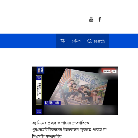
টিভি
রেডিও
search
অ্যানিমের প্রচ্ছদ জাপানের দ্রুতগতিতে
পুনঃসামরিকীকরণের উচ্চাকাঙ্ক্ষা লুকাতে পারছে না:
সিএমজি সম্পাদকীয়