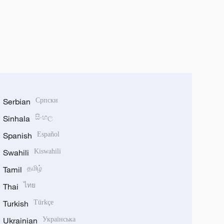
Serbian
Српски
Sinhala
සිංහල
Spanish
Español
Swahili
Kiswahili
Tamil
தமிழ்
Thai
ไทย
Turkish
Türkçe
Ukrainian
Українська