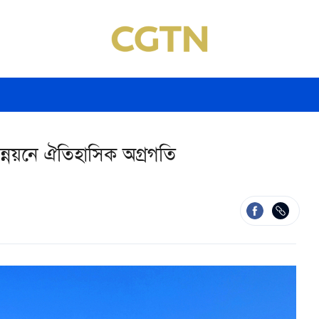
উন্নয়নে ঐতিহাসিক অগ্রগতি