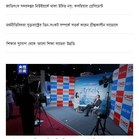
জাতিসংঘ সদরদপ্তর নিউইয়র্কে থাকা উচিত নয়: কলম্বিয়ার প্রেসিডেন্ট
অর্থনীতিবিদরা যুক্তরাষ্ট্রের তিন-সংকট সম্পর্কে সতর্ক করেন গ্রীষ্মকালীন দাভোসে
'শিক্ষার সুযোগ' থেকে 'ভালো শিক্ষা লাভের' উন্নতি