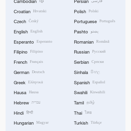
ខ្មែរ
فارسی
Cambodian
Persian
Hrvatski
Polski
Croatian
Polish
Český
Português
Czech
Portuguese
English
پښتو
English
Pashto
Esperanto
Română
Esperanto
Romanian
Filipino
Русский
Filipino
Russian
Français
Српски
French
Serbian
Deutsch
සිංහල
German
Sinhala
Ελληνικά
Español
Greek
Spanish
Hausa
Kiswahili
Hausa
Swahili
עברית
தமிழ்
Hebrew
Tamil
हिन्दी
ไทย
Hindi
Thai
Magyar
Türkçe
Hungarian
Turkish