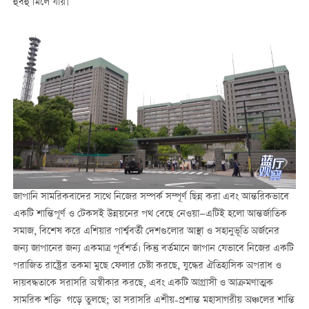
হুবহু মিলে যায়।
জাপানি সামরিকবাদের সাথে নিজের সম্পর্ক সম্পূর্ণ ছিন্ন করা এবং আন্তরিকভাবে
একটি শান্তিপূর্ণ ও টেকসই উন্নয়নের পথ বেছে নেওয়া—এটিই হলো আন্তর্জাতিক
সমাজ, বিশেষ করে এশিয়ার পার্শ্ববর্তী দেশগুলোর আস্থা ও সহানুভূতি অর্জনের
জন্য জাপানের জন্য একমাত্র পূর্বশর্ত। কিন্তু বর্তমানে জাপান যেভাবে নিজের একটি
পরাজিত রাষ্ট্রের তকমা মুছে ফেলার চেষ্টা করছে, যুদ্ধের ঐতিহাসিক অপরাধ ও
দায়বদ্ধতাকে সরাসরি অস্বীকার করছে, এবং একটি আগ্রাসী ও আক্রমণাত্মক
সামরিক শক্তি গড়ে তুলছে; তা সরাসরি এশীয়-প্রশান্ত মহাসাগরীয় অঞ্চলের শান্তি