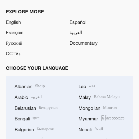
EXPLORE MORE
English
Español
Français
العربية
Русский
Documentary
CCTV+
CHOOSE YOUR LANGUAGE
Shqip
ລາວ
Albanian
Lao
العربية
Bahasa Melayu
Arabic
Malay
Беларуская
Монгол
Belarusian
Mongolian
বাংলা
မြန်မာဘာသာ
Bengali
Myanmar
Български
नेपाली
Bulgarian
Nepali