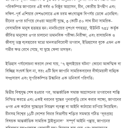
পরিকল্পিত জাপানের এই বর্বর ও নিষ্ঠুর আগ্রাসন, চীন, কোরীয় উপদ্বীপ এবং
দক্ষিণ-পূর্ব এশিয়ার দেশগুলোতে এক চরম ধ্বংসাত্মক বিপর্যয় ডেকে এনেছিল।
চীনের ওপর চাপিয়ে দেওয়া আগ্রাসী যুদ্ধে, ৩ কোটি ৫০ লাখ চীনা সামরিক-
বেসামরিক মানুষ হতাহত হন। নানচিংয়ের নৃশংস গণহত্যা, 'ইউনিট ৭৩১' কর্তৃক
জীবিত মানুষের ওপর চালানো অমানবিক পরীক্ষা-নিরীক্ষা, এবং রাসায়নিক ও
জীবাণু অস্ত্র ব্যবহারের মতো মানবতাবিরোধী অপরাধ, ইতিহাসের বুকে এমন এক
গভীর ক্ষত রেখে গেছে, যা মুছে ফেলা অসম্ভব।
ইতিহাস পর্যালোচনা করলে দেখা যায়, "৭ জুলাইয়ের ঘটনা" কোনো আকস্মিক বা
বিচ্ছিন্ন সংঘর্ষ ছিল না, বরং এটি ছিল জাপানি সামরিকবাদের দীর্ঘমেয়াদী বাহ্যিক
সম্প্রসারণ এবং সুপরিকল্পিত উস্কানির এক অনিবার্য পরিণতি।
দ্বিতীয় বিশ্বযুদ্ধ শেষ হওয়ার পর, আন্তর্জাতিক সমাজ আগ্রাসনের অপরাধের শাস্তি
নিশ্চিত করতে এবং একই ধরনের যুদ্ধের পুনরাবৃত্তি রোধ করার লক্ষ্যে, জাপানের
ওপর এক কঠোর যুদ্ধোত্তর নিয়ন্ত্রণ ব্যবস্থা বা আইনি কাঠামো চাপিয়ে দিয়েছিল।
চীনসহ বিশ্বের ১১টি দেশের বিচার বিভাগীয় শক্তির সমন্বয়ে গঠিত "দূরপ্রাচ্য
বিষয়ক আন্তর্জাতিক সামরিক ট্রাইব্যুনাল" সম্পূর্ণ আইনি পন্থায়, জাপানের