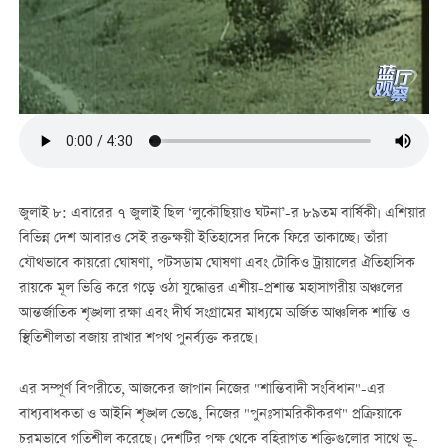
জুলাই ৮: এবারের ৭ জুলাই ছিল ‘লুকৌছিয়াও ঘটনা’-র ৮৯তম বার্ষিকী। এশিয়ার
বিভিন্ন দেশ আবারও সেই রক্তক্ষয়ী ইতিহাসের দিকে ফিরে তাকাচ্ছে। তাঁরা
যৌথভাবে কায়রো ঘোষণা, পটসডাম ঘোষণা এবং টোকিও ট্রায়ালের ঐতিহাসিক
রায়কে মূল ভিত্তি করে গড়ে ওঠা যুদ্ধোত্তর এশীয়-প্রশান্ত মহাসাগরীয় অঞ্চলের
আন্তর্জাতিক শৃঙ্খলা রক্ষা এবং দীর্ঘ সংগ্রামের মাধ্যমে অর্জিত আঞ্চলিক শান্তি ও
স্থিতিশীলতা বজায় রাখার শপথ পুনর্ব্যক্ত করছে।
এর সম্পূর্ণ বিপরীতে, আজকের জাপান নিজের "শান্তিবাদী সংবিধান"-এর
বাধ্যবাধকতা ও আইনি শৃঙ্খল ভেঙে, নিজের "পুনঃসামরিকীকরণ" প্রক্রিয়াকে
চরমভাবে গতিশীল করেছে। দেশটির পক্ষ থেকে বহিরাগত শক্তিগুলোর সাথে ভূ-