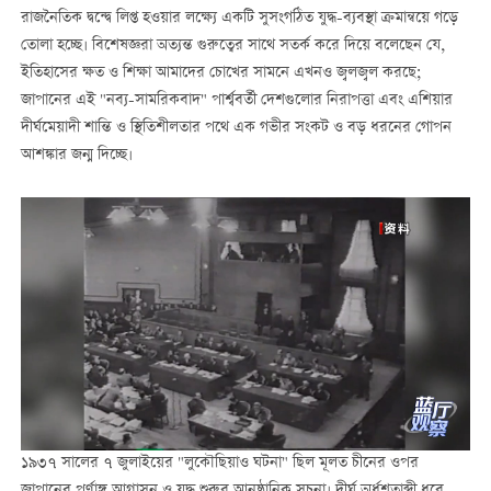
রাজনৈতিক দ্বন্দ্বে লিপ্ত হওয়ার লক্ষ্যে একটি সুসংগঠিত যুদ্ধ-ব্যবস্থা ক্রমান্বয়ে গড়ে
তোলা হচ্ছে। বিশেষজ্ঞরা অত্যন্ত গুরুত্বের সাথে সতর্ক করে দিয়ে বলেছেন যে,
ইতিহাসের ক্ষত ও শিক্ষা আমাদের চোখের সামনে এখনও জ্বলজ্বল করছে;
জাপানের এই "নব্য-সামরিকবাদ" পার্শ্ববর্তী দেশগুলোর নিরাপত্তা এবং এশিয়ার
দীর্ঘমেয়াদী শান্তি ও স্থিতিশীলতার পথে এক গভীর সংকট ও বড় ধরনের গোপন
আশঙ্কার জন্ম দিচ্ছে।
১৯৩৭ সালের ৭ জুলাইয়ের "লুকৌছিয়াও ঘটনা" ছিল মূলত চীনের ওপর
জাপানের পূর্ণাঙ্গ আগ্রাসন ও যুদ্ধ শুরুর আনুষ্ঠানিক সূচনা। দীর্ঘ অর্ধশতাব্দী ধরে