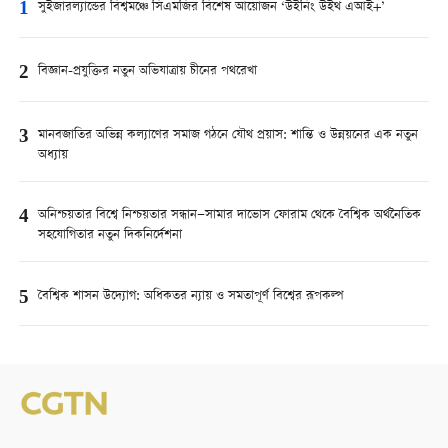
1
সুইজার‍ল্যান্ডের বিশ্বমঞ্চে সিএমজির বিশেষ আয়োজন ‘উইনিং উইথ এআই+’
2
বিজ্ঞান-প্রযুক্তির নতুন অভিযাত্রায় চীনের পথরেখা
3
মানবজাতির অভিন্ন কল্যাণের সমাজ গঠনে যৌথ প্রয়াস: শান্তি ও উন্নয়নের এক নতুন
অধ্যায়
4
অনিশ্চয়তার বিশ্বে নিশ্চয়তার সন্ধান—সামার দাভোস ফোরাম থেকে বৈশ্বিক অর্থনৈতিক
সহযোগিতার নতুন দিকনির্দেশনা
5
বৈশ্বিক শাসন উদ্যোগ: অধিকতর ন্যায় ও সমতাপূর্ণ বিশ্বের রূপকল্প