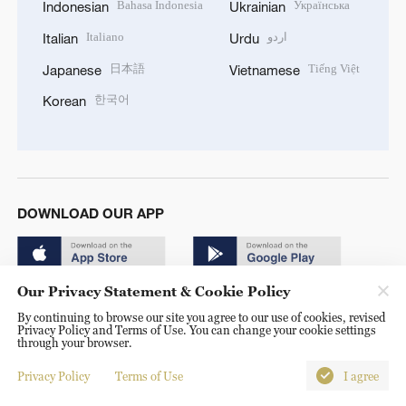
Bahasa Indonesia
Українська
Indonesian
Ukrainian
Italiano
اردو
Italian
Urdu
日本語
Tiếng Việt
Japanese
Vietnamese
한국어
Korean
DOWNLOAD OUR APP
Our Privacy Statement & Cookie Policy
By continuing to browse our site you agree to our use of cookies, revised
Privacy Policy and Terms of Use. You can change your cookie settings
through your browser.
© China Radio International.CRI. All Rights Reserved. 16A
Shijingshan Road, Beijing, China. 100040
Privacy Policy
Terms of Use
I agree