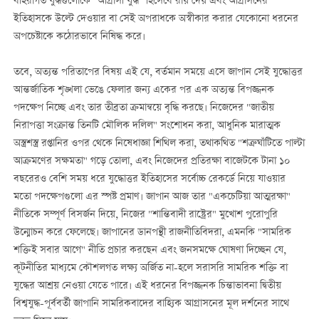
বহিরাগত যুদ্ধগুলোকে "আগ্রাসী যুদ্ধ" হিসেবে রায় দেয় এবং আগ্রাসনের
ইতিহাসকে উল্টে দেওয়ার বা সেই অপরাধকে অস্বীকার করার যেকোনো ধরনের
অপচেষ্টাকে কঠোরভাবে নিষিদ্ধ করে।
তবে, অত্যন্ত পরিতাপের বিষয় এই যে, বর্তমান সময়ে এসে জাপান সেই যুদ্ধোত্তর
আন্তর্জাতিক শৃঙ্খলা ভেঙে ফেলার জন্য একের পর এক অত্যন্ত বিপজ্জনক
পদক্ষেপ নিচ্ছে এবং তার তীব্রতা ক্রমান্বয়ে বৃদ্ধি করছে। নিজেদের "জাতীয়
নিরাপত্তা সংক্রান্ত তিনটি মৌলিক দলিল" সংশোধন করা, আধুনিক মারাত্মক
অস্ত্রশস্ত্র রপ্তানির ওপর থেকে নিষেধাজ্ঞা শিথিল করা, তথাকথিত "শত্রু ঘাঁটিতে পাল্টা
আক্রমণের সক্ষমতা" গড়ে তোলা, এবং নিজেদের প্রতিরক্ষা বাজেটকে টানা ১০
বছরেরও বেশি সময় ধরে যুদ্ধোত্তর ইতিহাসের সর্বোচ্চ রেকর্ডে নিয়ে যাওয়ার
মতো পদক্ষেপগুলো এর স্পষ্ট প্রমাণ। জাপান আজ তার "একচেটিয়া আত্মরক্ষা"
নীতিকে সম্পূর্ণ বিসর্জন দিয়ে, নিজের "শান্তিবাদী রাষ্ট্রের" মুখোশ পুরোপুরি
উন্মোচন করে ফেলেছে। জাপানের ডানপন্থী রাজনীতিবিদরা, এমনকি "সামরিক
শক্তিই সবার আগে" নীতি প্রচার করছেন এবং জনসমক্ষে ঘোষণা দিচ্ছেন যে,
কূটনীতির মাধ্যমে কৌশলগত লক্ষ্য অর্জিত না-হলে সরাসরি সামরিক শক্তি বা
যুদ্ধের আশ্রয় নেওয়া যেতে পারে। এই ধরনের বিপজ্জনক চিন্তাভাবনা দ্বিতীয়
বিশ্বযুদ্ধ-পূর্ববর্তী জাপানি সামরিকবাদের বাহ্যিক আগ্রাসনের মূল দর্শনের সাথে