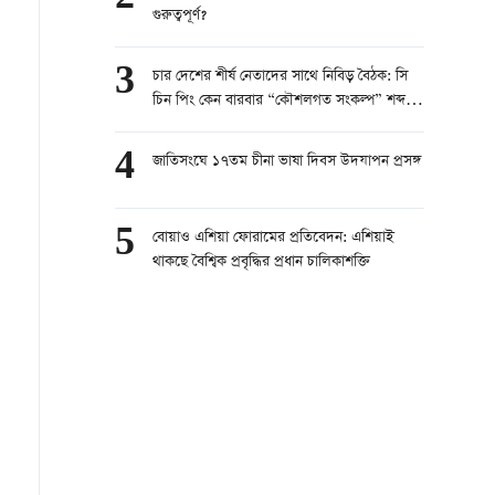
গুরুত্বপূর্ণ?
3
চার দেশের শীর্ষ নেতাদের সাথে নিবিড় বৈঠক: সি
চিন পিং কেন বারবার “কৌশলগত সংকল্প” শব্দটির
উল্লেখ করছেন?
4
জাতিসংঘে ১৭তম চীনা ভাষা দিবস উদযাপন প্রসঙ্গ
5
বোয়াও এশিয়া ফোরামের প্রতিবেদন: এশিয়াই
থাকছে বৈশ্বিক প্রবৃদ্ধির প্রধান চালিকাশক্তি