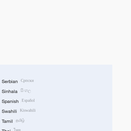
Serbian
Српски
Sinhala
සිංහල
Spanish
Español
Swahili
Kiswahili
Tamil
தமிழ்
ไทย