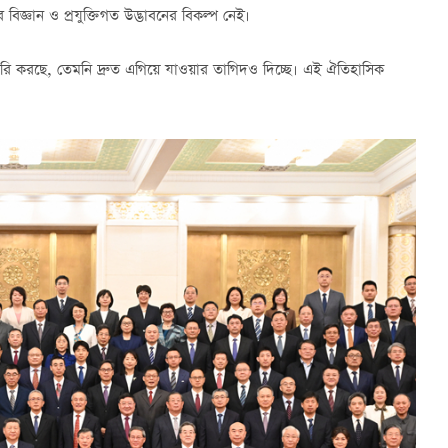
িজ্ঞান ও প্রযুক্তিগত উদ্ভাবনের বিকল্প নেই।
 তৈরি করছে, তেমনি দ্রুত এগিয়ে যাওয়ার তাগিদও দিচ্ছে। এই ঐতিহাসিক