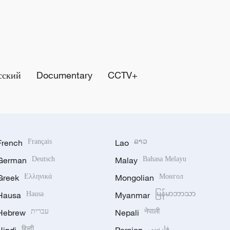
сский
Documentary
CCTV+
French
Français
Lao
ລາວ
German
Deutsch
Malay
Bahasa Melayu
Greek
Ελληνικά
Mongolian
Монгол
Hausa
Hausa
Myanmar
မြန်မာဘာသာ
Hebrew
עברית
Nepali
नेपाली
हिन्दी
فارسی