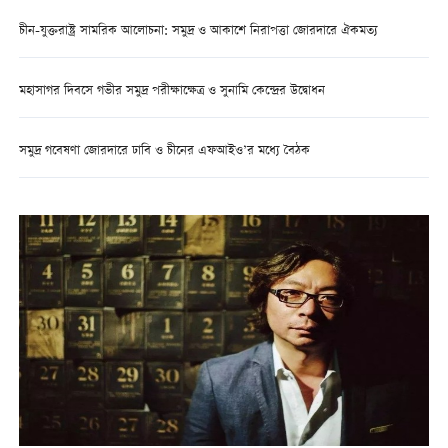
চীন-যুক্তরাষ্ট্র সামরিক আলোচনা: সমুদ্র ও আকাশে নিরাপত্তা জোরদারে ঐকমত্য
মহাসাগর দিবসে গভীর সমুদ্র পরীক্ষাক্ষেত্র ও সুনামি কেন্দ্রের উদ্বোধন
সমুদ্র গবেষণা জোরদারে ঢাবি ও চীনের এফআইও’র মধ্যে বৈঠক