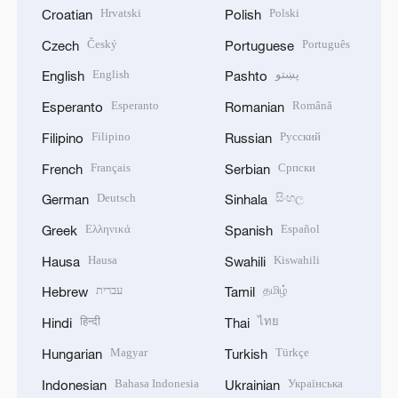
Hrvatski
Polski
Croatian
Polish
Český
Português
Czech
Portuguese
English
پښتو
English
Pashto
Esperanto
Română
Esperanto
Romanian
Filipino
Русский
Filipino
Russian
Français
Српски
French
Serbian
Deutsch
සිංහල
German
Sinhala
Ελληνικά
Español
Greek
Spanish
Hausa
Kiswahili
Hausa
Swahili
עברית
தமிழ்
Hebrew
Tamil
हिन्दी
ไทย
Hindi
Thai
Magyar
Türkçe
Hungarian
Turkish
Bahasa Indonesia
Українська
Indonesian
Ukrainian