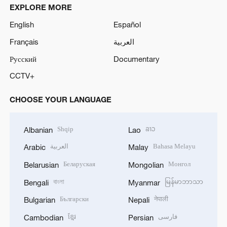
EXPLORE MORE
English
Español
Français
العربية
Русский
Documentary
CCTV+
CHOOSE YOUR LANGUAGE
Shqip
ລາວ
Albanian
Lao
العربية
Bahasa Melayu
Arabic
Malay
Беларуская
Монгол
Belarusian
Mongolian
বাংলা
မြန်မာဘာသာ
Bengali
Myanmar
Български
नेपाली
Bulgarian
Nepali
ខ្មែរ
فارسی
Cambodian
Persian