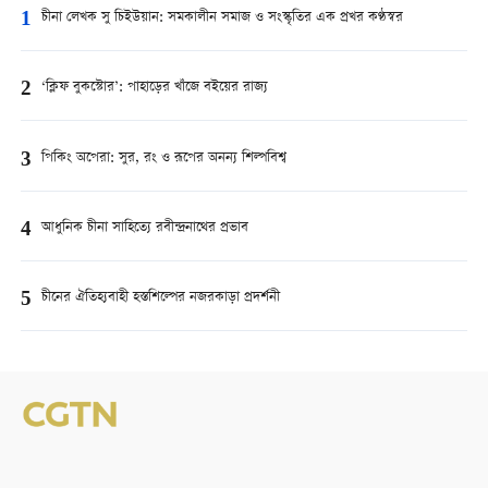
1
চীনা লেখক সু চিইউয়ান: সমকালীন সমাজ ও সংস্কৃতির এক প্রখর কণ্ঠস্বর
2
‘ক্লিফ বুকস্টোর’: পাহাড়ের খাঁজে বইয়ের রাজ্য
3
পিকিং অপেরা: সুর, রং ও রূপের অনন্য শিল্পবিশ্ব
4
আধুনিক চীনা সাহিত্যে রবীন্দ্রনাথের প্রভাব
5
চীনের ঐতিহ্যবাহী হস্তশিল্পের নজরকাড়া প্রদর্শনী