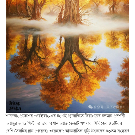
শানতোং প্রদেশের ওয়েইফাং-এর চংপাই গ্যালারিতে সিয়াওয়ের চলমান প্রদর্শনী
'অ্যাজুর অ্যান্ড গিল্ট'-এ তার 'ওশান অ্যান্ড ডেজার্ট পপলার' সিরিজের ৫০টিরও
বেশি তৈলচিত্র স্থান পেয়েছে। ওয়েইফাং আন্তর্জাতিক ঘুড়ি উৎসবের ৪৩তম সংস্করণ