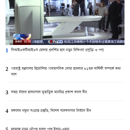
1
সিআইএফটিআইএস মেলায় প্রদর্শিত হবে নতুন চিকিৎসা প্রযুক্তি ও পণ্য
2
পররাষ্ট্র মন্ত্রণালয় হিরোশিমা পারমাণবিক বোমা হামলার ৮১তম বার্ষিকী সম্পর্কে কথা
বলে
3
সমগ্র চাঁদের হালনাগাদ ভূতাত্ত্বিক মানচিত্র প্রকাশ করল চীন
4
মঙ্গলের নমুনা সংগ্রহে প্রস্তুতি, বিশেষ গবেষণাগার নির্মাণে চীন
হরমুজে নতুন নৌপথ চালুর পথে ইরান-ওমান