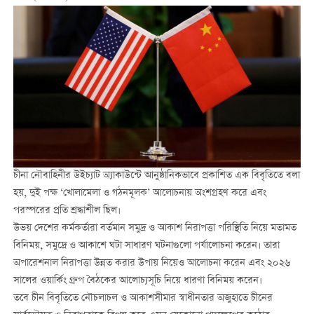
চীনা নৌবাহিনীর উইচ্যাট অ্যাকাউন্টে আনুষ্ঠানিকভাবে প্রকাশিত এক বিবৃতিতে বলা
হয়, দুই পক্ষ ‘খোলামেলা ও গঠনমূলক’ আলোচনায় অংশগ্রহণ করে এবং
পরস্পরের প্রতি শ্রদ্ধাশীল ছিল।
উভয় দেশের কর্মকর্তারা বর্তমান সমুদ্র ও আকাশ নিরাপত্তা পরিস্থিতি নিয়ে মতামত
বিনিময়, সমুদ্রে ও আকাশে ঘটা সাধারণ ঘটনাগুলো পর্যালোচনা করেন। তারা
অপারেশনাল নিরাপত্তা উন্নত করার উপায় নিয়েও আলোচনা করেন এবং ২০২৬
সালের ওয়ার্কিং গ্রুপ বৈঠকের আলোচ্যসূচি নিয়ে ধারণা বিনিময় করেন।
তবে চীন বিবৃতিতে নৌচলাচল ও আকাশসীমার স্বাধীনতার অজুহাতে চীনের