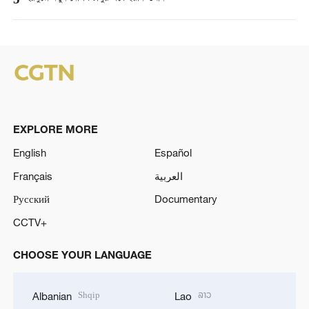
5
EXPLORE MORE
English
Español
Français
العربية
Русский
Documentary
CCTV+
CHOOSE YOUR LANGUAGE
Shqip
ລາວ
Albanian
Lao