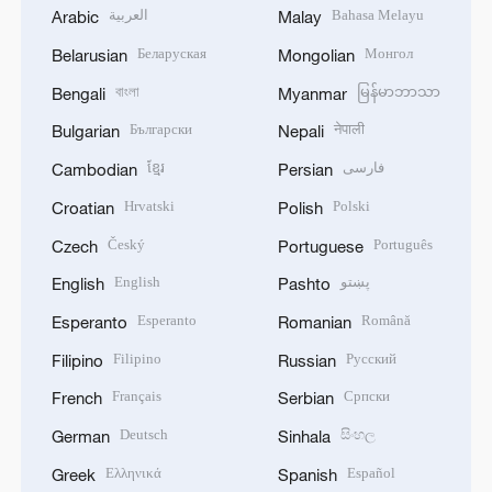
العربية
Bahasa Melayu
Arabic
Malay
Беларуская
Монгол
Belarusian
Mongolian
বাংলা
မြန်မာဘာသာ
Bengali
Myanmar
Български
नेपाली
Bulgarian
Nepali
ខ្មែរ
فارسی
Cambodian
Persian
Hrvatski
Polski
Croatian
Polish
Český
Português
Czech
Portuguese
English
پښتو
English
Pashto
Esperanto
Română
Esperanto
Romanian
Filipino
Русский
Filipino
Russian
Français
Српски
French
Serbian
Deutsch
සිංහල
German
Sinhala
Ελληνικά
Español
Greek
Spanish