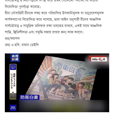
সার্বভৌমত্ব ও নিরাপত্তাকে বিপন্ন করে এমন যেকোনো পদক্ষেপের কঠোর
বিরোধিতা পুনর্ব্যক্ত করেছে।
চীনা নৌবাহিনী চীনকে লক্ষ্য করে পরিচালিত উসকানিমূলক বা অনুপ্রবেশমূলক
কার্যকলাপের বিরোধিতা করে বলেছে, তারা আইন অনুযায়ী চীনের আঞ্চলিক
সার্বভৌমত্ব ও সামুদ্রিক অধিকার রক্ষা অব্যাহত রাখবে, একই সাথে আঞ্চলিক
শান্তি, স্থিতিশীলতা এবং সমৃদ্ধি বজায় রাখার জন্য কাজ করবে।
শুভ/ফয়সল
তথ্য ও ছবি: চায়না ডেইলি