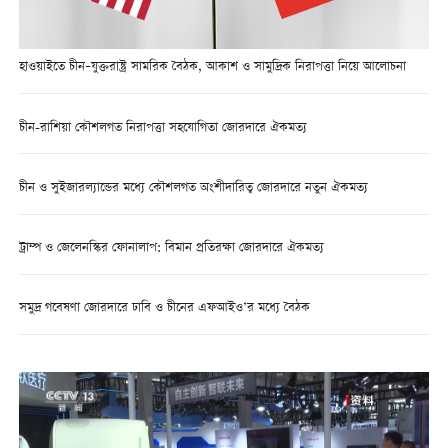
হাওয়াইতে চীন–যুক্তরাষ্ট্র সামরিক বৈঠক, আকাশ ও সামুদ্রিক নিরাপত্তা নিয়ে আলোচনা
চীন-রাশিয়া কৌশলগত নিরাপত্তা সহযোগিতা জোরদারে ঐকমত্য
চীন ও সুইজারল্যান্ডের মধ্যে কৌশলগত অংশীদারিত্ব জোরদারে নতুন ঐকমত্য
ট্রাম্প ও জেলেনস্কির ফোনালাপ: বিমান প্রতিরক্ষা জোরদারে ঐকমত্য
সমুদ্র গবেষণা জোরদারে ঢাবি ও চীনের এফআইও’র মধ্যে বৈঠক