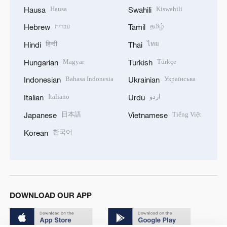
Hausa
Kiswahili
Hausa
Swahili
עברית
தமிழ்
Hebrew
Tamil
हिन्दी
ไทย
Hindi
Thai
Magyar
Türkçe
Hungarian
Turkish
Bahasa Indonesia
Українська
Indonesian
Ukrainian
Italiano
اردو
Italian
Urdu
日本語
Tiếng Việt
Japanese
Vietnamese
한국어
Korean
DOWNLOAD OUR APP