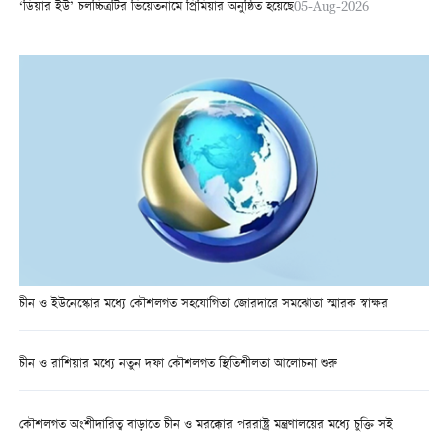
‘ডিয়ার ইউ’ চলচ্চিত্রটির ভিয়েতনামে প্রিমিয়ার অনুষ্ঠিত হয়েছে
05-Aug-2026
চীন ও ইউনেস্কোর মধ্যে কৌশলগত সহযোগিতা জোরদারে সমঝোতা স্মারক স্বাক্ষর
চীন ও রাশিয়ার মধ্যে নতুন দফা কৌশলগত স্থিতিশীলতা আলোচনা শুরু
কৌশলগত অংশীদারিত্ব বাড়াতে চীন ও মরক্কোর পররাষ্ট্র মন্ত্রণালয়ের মধ্যে চুক্তি সই