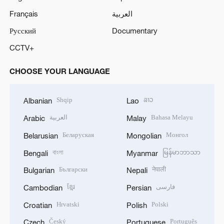
Français
العربية
Русский
Documentary
CCTV+
CHOOSE YOUR LANGUAGE
Shqip
ລາວ
Albanian
Lao
العربية
Bahasa Melayu
Arabic
Malay
Беларуская
Монгол
Belarusian
Mongolian
বাংলা
မြန်မာဘာသာ
Bengali
Myanmar
Български
नेपाली
Bulgarian
Nepali
ខ្មែរ
فارسی
Cambodian
Persian
Hrvatski
Polski
Croatian
Polish
Český
Português
Czech
Portuguese