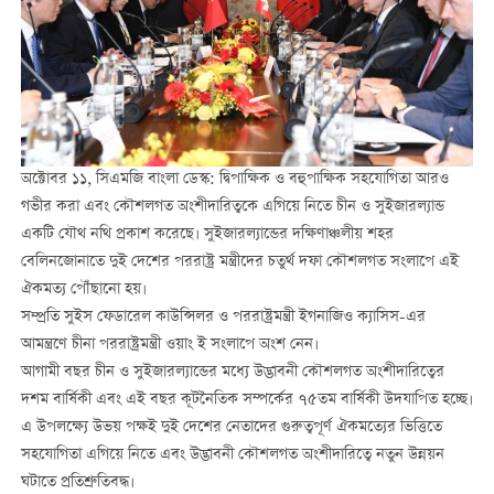
অক্টোবর ১১, সিএমজি বাংলা ডেস্ক: দ্বিপাক্ষিক ও বহুপাক্ষিক সহযোগিতা আরও
গভীর করা এবং কৌশলগত অংশীদারিত্বকে এগিয়ে নিতে চীন ও সুইজারল্যান্ড
একটি যৌথ নথি প্রকাশ করেছে। সুইজারল্যান্ডের দক্ষিণাঞ্চলীয় শহর
বেলিনজোনাতে দুই দেশের পররাষ্ট্র মন্ত্রীদের চতুর্থ দফা কৌশলগত সংলাপে এই
ঐকমত্য পৌঁছানো হয়।
সম্প্রতি সুইস ফেডারেল কাউন্সিলর ও পররাষ্ট্রমন্ত্রী ইগনাজিও ক্যাসিস-এর
আমন্ত্রণে চীনা পররাষ্ট্রমন্ত্রী ওয়াং ই সংলাপে অংশ নেন।
আগামী বছর চীন ও সুইজারল্যান্ডের মধ্যে উদ্ভাবনী কৌশলগত অংশীদারিত্বের
দশম বার্ষিকী এবং এই বছর কূটনৈতিক সম্পর্কের ৭৫তম বার্ষিকী উদযাপিত হচ্ছে।
এ উপলক্ষ্যে উভয় পক্ষই দুই দেশের নেতাদের গুরুত্বপূর্ণ ঐকমত্যের ভিত্তিতে
সহযোগিতা এগিয়ে নিতে এবং উদ্ভাবনী কৌশলগত অংশীদারিত্বে নতুন উন্নয়ন
ঘটাতে প্রতিশ্রুতিবদ্ধ।