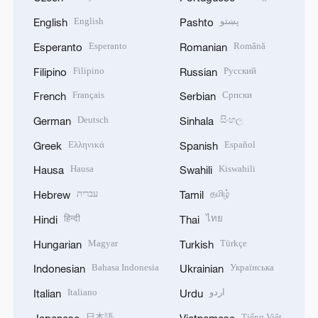
English
پښتو
English
Pashto
Esperanto
Română
Esperanto
Romanian
Filipino
Русский
Filipino
Russian
Français
Српски
French
Serbian
Deutsch
සිංහල
German
Sinhala
Ελληνικά
Español
Greek
Spanish
Hausa
Kiswahili
Hausa
Swahili
עברית
தமிழ்
Hebrew
Tamil
हिन्दी
ไทย
Hindi
Thai
Magyar
Türkçe
Hungarian
Turkish
Bahasa Indonesia
Українська
Indonesian
Ukrainian
Italiano
اردو
Italian
Urdu
日本語
Tiếng Việt
Japanese
Vietnamese