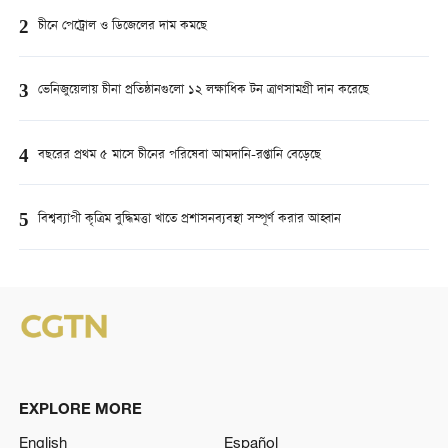
2
চীনে পেট্রোল ও ডিজেলের দাম কমছে
3
ভেনিজুয়েলায় চীনা প্রতিষ্ঠানগুলো ১২ লক্ষাধিক টন ত্রাণসামগ্রী দান করেছে
4
বছরের প্রথম ৫ মাসে চীনের পরিষেবা আমদানি-রপ্তানি বেড়েছে
5
বিশ্বব্যাপী কৃত্রিম বুদ্ধিমত্তা খাতে প্রশাসনব্যবস্থা সম্পূর্ণ করার আহ্বান
EXPLORE MORE
English
Español