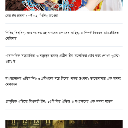
মেড ইন চায়না : পর্ব ৬২: পিকিং অপেরা
পিকিং বিশ্ববিদ্যালয়ে ‘ভারত মহাসাগরের ওপারের সাহিত্য ও শিল্প’ বিষয়ক আন্তর্জাতিক
সেমিনার
পারস্পরিক সহযোগিতা ও বন্ধুত্বের অনন্য প্রতীক চীন-মঙ্গোলিয়া যৌথ বর্জ্য শোধন প্ল্যান্ট:
ওয়াং ই
বাংলাদেশের এতিম শিশু ও প্রবীণদের ঘরে চীনের ‘বসন্ত উৎসব’: ভালোবাসার এক অনন্য
মেলবন্ধন
প্রাকৃতিক ঐতিহ্যে বিশ্বজয়ী চীন: ১৫টি বিশ্ব ঐতিহ্য ও সংরক্ষণের এক অনন্য মডেল