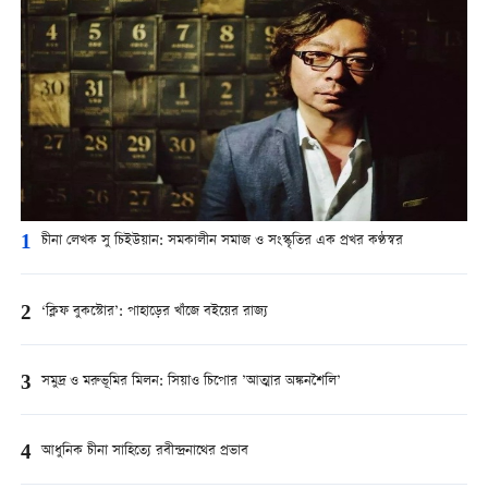
1
চীনা লেখক সু চিইউয়ান: সমকালীন সমাজ ও সংস্কৃতির এক প্রখর কণ্ঠস্বর
2
‘ক্লিফ বুকস্টোর’: পাহাড়ের খাঁজে বইয়ের রাজ্য
3
সমুদ্র ও মরুভূমির মিলন: সিয়াও চিপোর ’আত্মার অঙ্কনশৈলি’
4
আধুনিক চীনা সাহিত্যে রবীন্দ্রনাথের প্রভাব