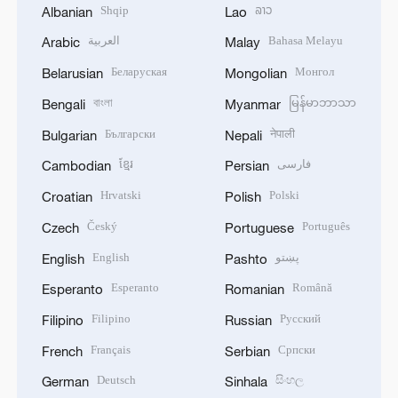
Shqip
ລາວ
Albanian
Lao
العربية
Bahasa Melayu
Arabic
Malay
Беларуская
Монгол
Belarusian
Mongolian
বাংলা
မြန်မာဘာသာ
Bengali
Myanmar
Български
नेपाली
Bulgarian
Nepali
ខ្មែរ
فارسی
Cambodian
Persian
Hrvatski
Polski
Croatian
Polish
Český
Português
Czech
Portuguese
English
پښتو
English
Pashto
Esperanto
Română
Esperanto
Romanian
Filipino
Русский
Filipino
Russian
Français
Српски
French
Serbian
Deutsch
සිංහල
German
Sinhala