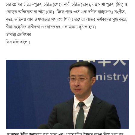
চার শ্রেণির চরিত্র—পুরুষ চরিত্র (শেং), নারী চরিত্র (তান), রঙ মাখা পুরুষ (চিং) ও
কৌতুক অভিনেতা বা ভাঁড় (ছৌ)—মিলে গড়ে ওঠে এক বর্ণিল নাট্যজগৎ। সংগীত,
নৃত্য, অভিনয় আর রূপসজ্জার সমন্বয়ে পিকিং অপেরা আজও দর্শকদের মুগ্ধ করে,
চীনা সংস্কৃতির গভীরতা ও সৌন্দর্যের এক অনন্য দৃষ্টান্ত হয়ে।
তামান্না জেনিফার
সিএমজি বাংলা।
‘জাপানের উচিত জনগণের কথা শোনা এবং পারমাণবিক ইস্যুতে আগুন নিয়ে খেলা বন্ধ