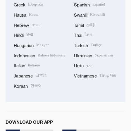
Ελληνικά
Español
Greek
Spanish
Hausa
Kiswahili
Hausa
Swahili
עברית
தமிழ்
Hebrew
Tamil
हिन्दी
ไทย
Hindi
Thai
Magyar
Türkçe
Hungarian
Turkish
Bahasa Indonesia
Українська
Indonesian
Ukrainian
Italiano
اردو
Italian
Urdu
日本語
Tiếng Việt
Japanese
Vietnamese
한국어
Korean
DOWNLOAD OUR APP