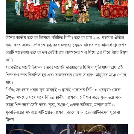
চীনের জাতীয় অপেরা হিসেবে পরিচিত পিকিং অপেরা প্রায় ২০০ বছরের ঐতিহ্য
বহন করে আজও দর্শককে মুগ্ধ করে চলছে। ১৭৯০ সালের পর আনহুই প্রদেশের
চারটি খ্যাতনামা অপেরা দল বেইজিংয়ে আগমনের মধ্য দিয়ে এর ধীরে ধীরে উদ্ভব
ঘটে।
পরবর্তীতে সম্রাট ছিয়ানলং এবং সম্রাজ্ঞী দাওয়াকের ছিসি’র পৃষ্ঠপোষকতায় এই
শিল্পরূপ দ্রুত বিকশিত হয় এবং রাজদরবার থেকে সাধারণ মানুষের মঞ্চে পৌঁছে
যায়।
পিকিং অপেরার প্রধান সুর আনহুই ও হুবেই প্রদেশের সিপি ও এরহুয়াং থেকে
উদ্ভূত। সময়ের সঙ্গে সঙ্গে বিভিন্ন স্থানীয় অপেরার কৌশল এতে যুক্ত হয়ে এক
সমৃদ্ধ শিল্পভাষা তৈরি করে। নৃত্য, সংলাপ, একক অভিনয়, মার্শাল আর্ট ও
মূকাভিনয়ের সমন্বয়ে এটি গ্র্যান্ড অপেরা, ব্যালে ও অ্যাক্রোব্যাটিকসের সুরেলা
মিশ্রণ।