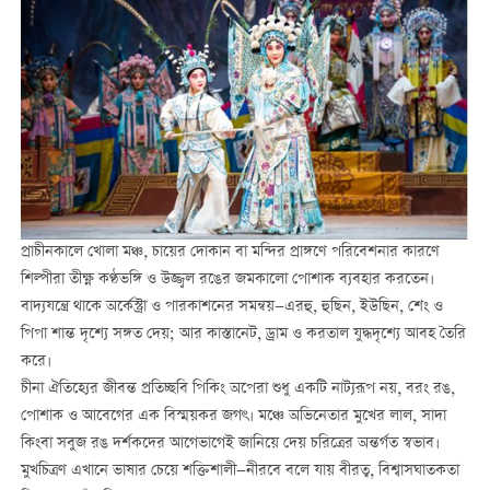
প্রাচীনকালে খোলা মঞ্চ, চায়ের দোকান বা মন্দির প্রাঙ্গণে পরিবেশনার কারণে
শিল্পীরা তীক্ষ্ণ কণ্ঠভঙ্গি ও উজ্জ্বল রঙের জমকালো পোশাক ব্যবহার করতেন।
বাদ্যযন্ত্রে থাকে অর্কেস্ট্রা ও পারকাশনের সমন্বয়—এরহু, হুছিন, ইউছিন, শেং ও
পিপা শান্ত দৃশ্যে সঙ্গত দেয়; আর কাস্তানেট, ড্রাম ও করতাল যুদ্ধদৃশ্যে আবহ তৈরি
করে।
চীনা ঐতিহ্যের জীবন্ত প্রতিচ্ছবি পিকিং অপেরা শুধু একটি নাট্যরূপ নয়, বরং রঙ,
পোশাক ও আবেগের এক বিস্ময়কর জগৎ। মঞ্চে অভিনেতার মুখের লাল, সাদা
কিংবা সবুজ রঙ দর্শকদের আগেভাগেই জানিয়ে দেয় চরিত্রের অন্তর্গত স্বভাব।
মুখচিত্রণ এখানে ভাষার চেয়ে শক্তিশালী—নীরবে বলে যায় বীরত্ব, বিশ্বাসঘাতকতা