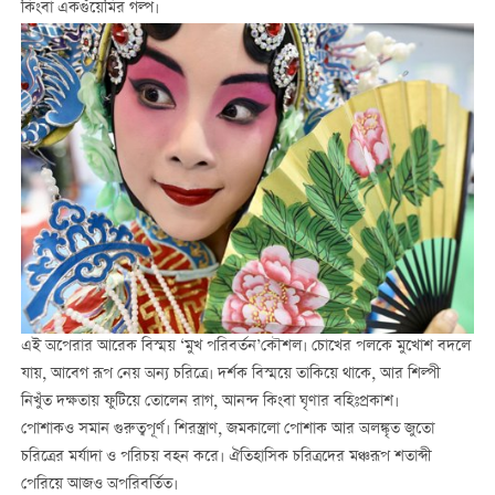
কিংবা একগুঁয়েমির গল্প।
এই অপেরার আরেক বিস্ময় ‘মুখ পরিবর্তন’কৌশল। চোখের পলকে মুখোশ বদলে
যায়, আবেগ রূপ নেয় অন্য চরিত্রে। দর্শক বিস্ময়ে তাকিয়ে থাকে, আর শিল্পী
নিখুঁত দক্ষতায় ফুটিয়ে তোলেন রাগ, আনন্দ কিংবা ঘৃণার বহিঃপ্রকাশ।
পোশাকও সমান গুরুত্বপূর্ণ। শিরস্ত্রাণ, জমকালো পোশাক আর অলঙ্কৃত জুতো
চরিত্রের মর্যাদা ও পরিচয় বহন করে। ঐতিহাসিক চরিত্রদের মঞ্চরূপ শতাব্দী
পেরিয়ে আজও অপরিবর্তিত।