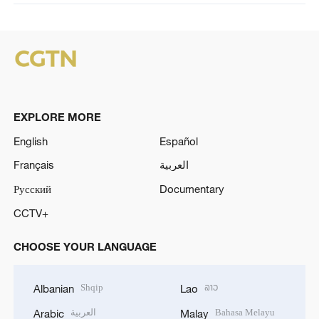
EXPLORE MORE
English
Español
Français
العربية
Русский
Documentary
CCTV+
CHOOSE YOUR LANGUAGE
Shqip
ລາວ
Albanian
Lao
العربية
Bahasa Melayu
Arabic
Malay