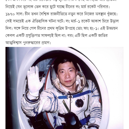
যেন এখনকার লং মার্চ রকেটের বড় জ্বালানি। ঠিক সেই অদম্যতা আর প্রতিজ্ঞা
নিয়েই যেন ভূলোক ভেদ করে ছুটে যাচ্ছে চীনের লং মার্চ রকেট পরিবার।
১৯৭০ সাল। চীন তখন বৈশ্বিক রাজনীতিতে নতুন করে নিজের অবস্থান খুঁজছে।
সেই সময়েই এক ঐতিহাসিক ঘটনা ঘটে। লং মার্চ–১ রকেট আকাশ চিরে উড়াল
দিল। সঙ্গে নিয়ে গেল চীনের প্রথম কৃত্রিম উপগ্রহ তোং ফাং হং–১। এই উড্ডয়ন
কেবল একটি প্রযুক্তিগত সাফল্যই ছিল না। বরং এটি ছিল একটি জাতির
আত্মবিশ্বাস পুনরুদ্ধারের প্রমাণ।