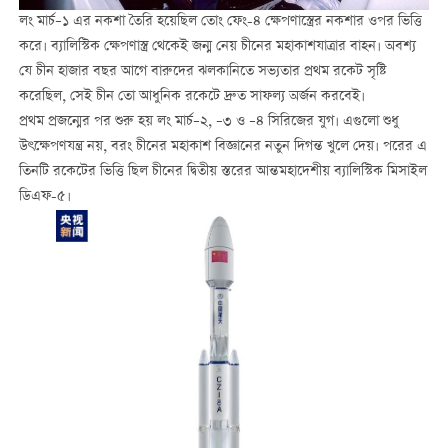
লং মার্চ–১ এর নকশা তৈরি হয়েছিল তোং ফেং-৪ ক্ষেপণাস্ত্রের নকশার ওপর ভিত্তি
করে। ব্যালিস্টিক ক্ষেপণাস্ত্র থেকেই জন্ম নেয় চীনের মহাকাশযাত্রার বাহন। অবশ্য
যে চীন হাজার বছর আগে বারুদের ঝলকানিতে সভ্যতার প্রথম রকেট সৃষ্টি
করেছিল, সেই চীন তো আধুনিক রকেটে দ্রুত সাফল্য অর্জন করবেই।
প্রথম প্রজন্মের পর শুরু হয় লং মার্চ–২, –৩ ও –৪ সিরিজের যুগ। এগুলো শুধু
উৎক্ষেপণযন্ত্র নয়, বরং চীনের মহাকাশ বিজ্ঞানের নতুন দিগন্ত খুলে দেয়। পরের এ
তিনটি রকেটের ভিত্তি ছিল চীনের দ্বিতীয় স্তরের আন্তমহাদেশীয় ব্যালিস্টিক মিসাইল
ডিএফ-৫।