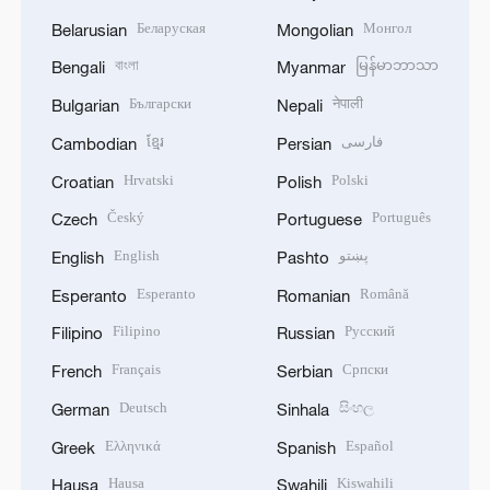
Беларуская
Монгол
Belarusian
Mongolian
বাংলা
မြန်မာဘာသာ
Bengali
Myanmar
Български
नेपाली
Bulgarian
Nepali
ខ្មែរ
فارسی
Cambodian
Persian
Hrvatski
Polski
Croatian
Polish
Český
Português
Czech
Portuguese
English
پښتو
English
Pashto
Esperanto
Română
Esperanto
Romanian
Filipino
Русский
Filipino
Russian
Français
Српски
French
Serbian
Deutsch
සිංහල
German
Sinhala
Ελληνικά
Español
Greek
Spanish
Hausa
Kiswahili
Hausa
Swahili