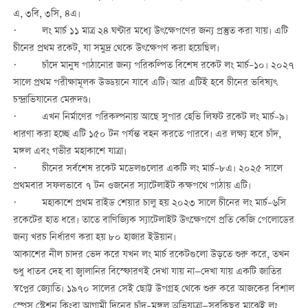
এ, ৩বি, ৩সি, ৪এ।
· লং মার্চ ১১ মাত্র ২৪ ঘণ্টার মধ্যে উৎক্ষেপণের জন্য প্রস্তুত করা যায়। এটি
চীনের প্রথম রকেট, যা সমুদ্র থেকে উৎক্ষেপণ করা হয়েছিল।
· চাঁদে মানুষ পাঠানোর জন্য পরিকল্পিত বিশেষ রকেট লং মার্চ–১০। ২০২৭
সালে প্রথম পরীক্ষামূলক উড্ডয়নে যাবে এটি। আর এটিই হবে চীনের ভবিষ্যৎ
চন্দ্রাভিযানের মেরুদণ্ড।
· এখন নির্মাণের পরিকল্পনায় আছে সুপার হেভি লিফট রকেট লং মার্চ–৯।
ধারণা করা হচ্ছে এটি ১৫০ টন পর্যন্ত বহন করতে পারবে। এর লক্ষ্য হবে চাঁদ,
মঙ্গল এবং গভীর মহাকাশে যাত্রা।
· চীনের সর্বশেষ রকেট মডেলগুলোর একটি লং মার্চ–৮এ। ২০২৫ সালে
প্রথমবার সফলভাবে ৭ টন ওজনের স্যাটেলাইট কক্ষপথে পাঠায় এটি।
· মহাকাশে প্রথম রাইড শেয়ার চালু হয় ২০২৩ সালে চীনের লং মার্চ–৬সি
রকেটের হাত ধরে। তাতে বাণিজ্যিক স্যাটেলাইট উৎক্ষেপণে প্রতি কেজি পেলোডের
জন্য খরচ নির্ধারণ করা হয় ৮০ হাজার ইউয়ান।
আকাশের নীল চাদর ভেদ করে যখন লং মার্চ রকেটগুলো উড়তে শুরু করে, তখন
শুধু ধাতব দেহ বা জ্বালানির বিস্ফোরণই দেখা যায় না—দেখা যায় একটি জাতির
স্বপ্নের জ্যোতি। ১৯৭০ সালের সেই ছোট্ট উপগ্রহ থেকে শুরু করে আজকের বিশাল
স্পেস স্টেশন কিংবা আগামী দিনের চাঁদ–মঙ্গল অভিযাত্রা—সবকিছুর মাঝেই লং