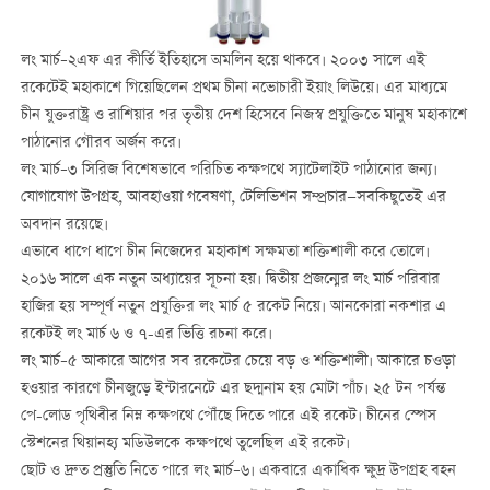
লং মার্চ–২এফ এর কীর্তি ইতিহাসে অমলিন হয়ে থাকবে। ২০০৩ সালে এই
রকেটেই মহাকাশে গিয়েছিলেন প্রথম চীনা নভোচারী ইয়াং লিউয়ে। এর মাধ্যমে
চীন যুক্তরাষ্ট্র ও রাশিয়ার পর তৃতীয় দেশ হিসেবে নিজস্ব প্রযুক্তিতে মানুষ মহাকাশে
পাঠানোর গৌরব অর্জন করে।
লং মার্চ–৩ সিরিজ বিশেষভাবে পরিচিত কক্ষপথে স্যাটেলাইট পাঠানোর জন্য।
যোগাযোগ উপগ্রহ, আবহাওয়া গবেষণা, টেলিভিশন সম্প্রচার—সবকিছুতেই এর
অবদান রয়েছে।
এভাবে ধাপে ধাপে চীন নিজেদের মহাকাশ সক্ষমতা শক্তিশালী করে তোলে।
২০১৬ সালে এক নতুন অধ্যায়ের সূচনা হয়। দ্বিতীয় প্রজন্মের লং মার্চ পরিবার
হাজির হয় সম্পূর্ণ নতুন প্রযুক্তির লং মার্চ ৫ রকেট নিয়ে। আনকোরা নকশার এ
রকেটই লং মার্চ ৬ ও ৭-এর ভিত্তি রচনা করে।
লং মার্চ–৫ আকারে আগের সব রকেটের চেয়ে বড় ও শক্তিশালী। আকারে চওড়া
হওয়ার কারণে চীনজুড়ে ইন্টারনেটে এর ছদ্মনাম হয় মোটা পাঁচ। ২৫ টন পর্যন্ত
পে-লোড পৃথিবীর নিম্ন কক্ষপথে পৌঁছে দিতে পারে এই রকেট। চীনের স্পেস
স্টেশনের থিয়ানহ্য মডিউলকে কক্ষপথে তুলেছিল এই রকেট।
ছোট ও দ্রুত প্রস্তুতি নিতে পারে লং মার্চ–৬। একবারে একাধিক ক্ষুদ্র উপগ্রহ বহন