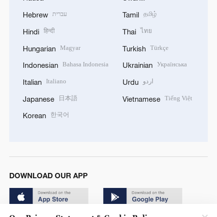
עברית
தமிழ்
Hebrew
Tamil
हिन्दी
ไทย
Hindi
Thai
Magyar
Türkçe
Hungarian
Turkish
Bahasa Indonesia
Українська
Indonesian
Ukrainian
Italiano
اردو
Italian
Urdu
日本語
Tiếng Việt
Japanese
Vietnamese
한국어
Korean
DOWNLOAD OUR APP