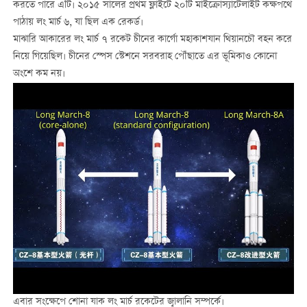
করতে পারে এটি। ২০১৫ সালের প্রথম ফ্লাইটে ২০টি মাইক্রোস্যাটেলাইট কক্ষপথে
পাঠায় লং মার্চ ৬, যা ছিল এক রেকর্ড।
মাঝারি আকারের লং মার্চ ৭ রকেট চীনের কার্গো মহাকাশযান থিয়ানচৌ বহন করে
নিয়ে গিয়েছিল। চীনের স্পেস স্টেশনে সরবরাহ পৌঁছাতে এর ভূমিকাও কোনো
অংশে কম নয়।
এবার সংক্ষেপে শোনা যাক লং মার্চ রকেটের জ্বালানি সম্পর্কে।