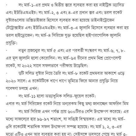
· লং মার্চ-১-এর প্রথম ও দ্বিতীয় স্তরে ব্যবহার করা হয় নাইট্রিক অ্যাসিড
এবং ইউডিএমএইচ। লং মার্চ-২, ৩ এবং ৪-এর প্রধান স্তর এবং তরল রকেট
বুস্টারগুলোয় অক্সিডাইজার হিসেবে ব্যবহার করা হয়েছে ডাইনাইট্রোজেন
টেট্রোক্সাইড এবং ইউডিএমএইচ। লং মার্চ-৩-এ জ্বালানি হিসেবে ব্যবহার করা হয়
তরল হাইড্রোজেন। লং মার্চ–৪ সিরিজে যুক্ত হয়েছিল হাইপারগোলিক জ্বালানি
প্রযুক্তি।
· নতুন প্রজন্মের লং মার্চ ৫ এবং এর পরবর্তী সংস্করণ লং মার্চ-৬, ৭, ৮-
এর মূল জ্বালানি হলো কেরোসিন। লং মার্চ–৬এ চীনের প্রথম মিশ্র প্রোপেলেন্ট
রকেট, যা ২০২২ সালে সফলভাবে পরীক্ষায় উড়েছিল।
· দুটি সলিড বুস্টার নিয়ে তৈরি লং মার্চ–৮ রকেট প্রথমবার আকাশে ওড়ে
২০২০ সালে। এ রকেটটিকে ধাপে ধাপে ভূমিতে ফিরে আনার প্রযুক্তি নিয়ে
গবেষণা চলছে এখন।
· লং মার্চ-১১ হলো অত্যাধুনিক সলিড-ফুয়েল রকেট।
এবার লং মার্চ সিরিজের রকেট নিয়ে অন্যরকম কিছু তথ্য জানাচ্ছেন আফরিন মিম
· লং মার্চ সিরিজ এখন পর্যন্ত প্রায় ৬০০টিরও বেশি উৎক্ষেপণ করেছে। এর
মধ্যে সাফল্যের হার ৯৬–৯৭ শতাংশ, যা সত্যিই বিস্ময়কর। এর মধ্যে লং মার্চ–
৩বি রকেটেই শতাধিক সফল উৎক্ষেপণ সম্পন্ন হয়েছে। লং মার্চ ১, ২, ৩-এর
মতো এটিও এখন আর ব্যবহার করা হয় না। সেইসঙ্গে অবসরে গেছে লং মার্চ ৩-