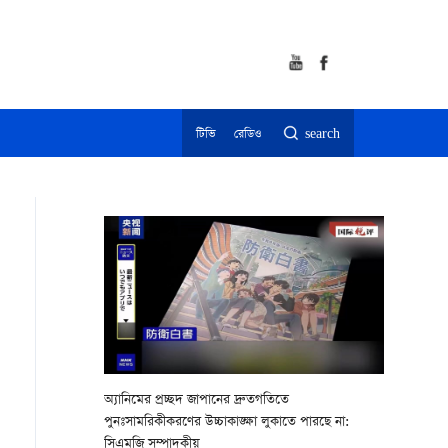
টিভি
রেডিও
search
অ্যানিমের প্রচ্ছদ জাপানের দ্রুতগতিতে
পুনঃসামরিকীকরণের উচ্চাকাঙ্ক্ষা লুকাতে পারছে না:
সিএমজি সম্পাদকীয়