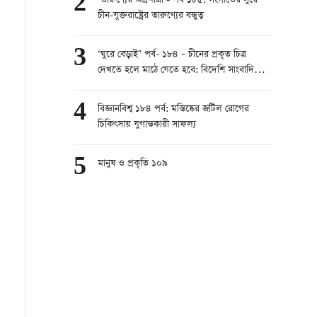
2
‘তারুণ্যের অগ্রযাত্রা’- পর্ব ১৮৫: সংগীতের সুরে
চীন-যুক্তরাষ্ট্রের তারুণ্যের বন্ধুত্ব
3
‘ঘুরে বেড়াই’ পর্ব- ১৮৪ – চীনের প্রকৃত চিত্র
দেখতে হলে মাঠে যেতে হবে: বিদেশি সাংবাদিকের
উপলব্ধি
4
বিজ্ঞানবিশ্ব ১৮৪ পর্ব: মস্তিষ্কের জটিল রোগের
চিকিৎসায় যুগান্তকারী সাফল্য
5
মানুষ ও প্রকৃতি ১০৯