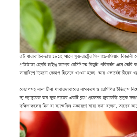
এই ধারাবাহিকতায় ১৮১২ সালে যুক্তরাষ্ট্রের ফিলাডেলফিয়ার বিজ্ঞা
প্রতিষ্ঠাতা হেনরি হাইঞ্জ আগের রেসিপিতে কিছুটা পরিবর্তন এনে ত
সারাবিশ্বে টমেটো কেচাপ হিসেবে খাওয়া হচ্ছে। আর এভাবেই চীনের খ্
কেচাপসহ নানা চীনা খাবারদাবারের নামকরণ ও রেসিপির ইতিহাস নিয়ে বিস
দ্য ল্যাঙ্গুয়েজ অব ফুড নামের একটি ব্লগে প্রফেসর জুরাফস্কি সুলুক
দক্ষিণাঞ্চলের মিন বা ক্যান্টনিজ উচ্চারণে যারা কথা বলেন, তাদের 