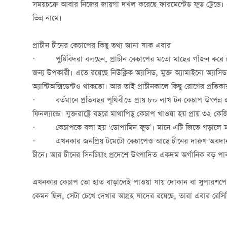
সময়চক্রে আবার নিজের জায়গা দখল করেছে ফারমেন্টেড ফুড ট্রেন্ডে
ভিন্ন নামে।
প্রাচীন চীনের কেচাপের কিছু তথ্য জানা যাক এবার
· পুষ্টিবিদরা বলছেন, প্রাচীন কেচাপের মতো মাছের গাঁজন করে তৈ
জন্য উপকারী। এতে রয়েছে নিউক্লিক অ্যাসিড, মুক্ত অ্যামাইনো অ্যাসিড
অ্যান্টিঅক্সিডেন্টও থাকতো। আর তাই প্রাচীনকালে কিছু রোগের প্রতি
· বর্তমানে প্রতিবছর পৃথিবীতে প্রায় ৮০ লাখ টন কেচাপ উৎপন্ন হয়।
ফিনল্যান্ডে। যুক্তরাষ্ট্রে বছরে মাথাপিছু কেচাপ খাওয়া হয় প্রায় ৩২ কেজ
· কেচাপকে বলা হয় ‘ডোপামিন ফুড’। মানে এটি জিভে গড়ালে মস্তি
· এখনকার জনপ্রিয় টমেটো কেচাপেও আছে চীনের দারুণ অবদান। 
চীনে। আর চীনের সিনচিয়াং প্রদেশে উৎপাদিত একদম অর্গানিক বড় পা
এখনকার কেচাপ তো হাত বাড়ালেই পাওয়া যায় দোকান বা সুপারশপে। ত
কেমন ছিল, সেটা চেখে দেখার আগ্রহ যাদের রয়েছে, তারা এবার রেসিপ