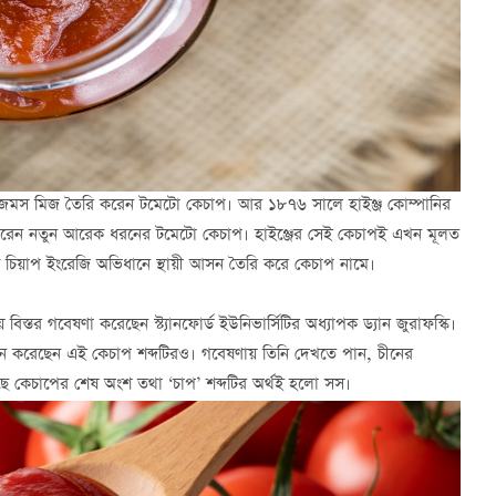
নী জেমস মিজ তৈরি করেন টমেটো কেচাপ। আর ১৮৭৬ সালে হাইঞ্জ কোম্পানির
ৈরি করেন নতুন আরেক ধরনের টমেটো কেচাপ। হাইঞ্জের সেই কেচাপই এখন মূলত
য চিয়াপ ইংরেজি অভিধানে স্থায়ী আসন তৈরি করে কেচাপ নামে।
্তর গবেষণা করেছেন স্ট্যানফোর্ড ইউনিভার্সিটির অধ্যাপক ড্যান জুরাফস্কি।
 সন্ধান করেছেন এই কেচাপ শব্দটিরও। গবেষণায় তিনি দেখতে পান, চীনের
কাছে কেচাপের শেষ অংশ তথা ‘চাপ’ শব্দটির অর্থই হলো সস।