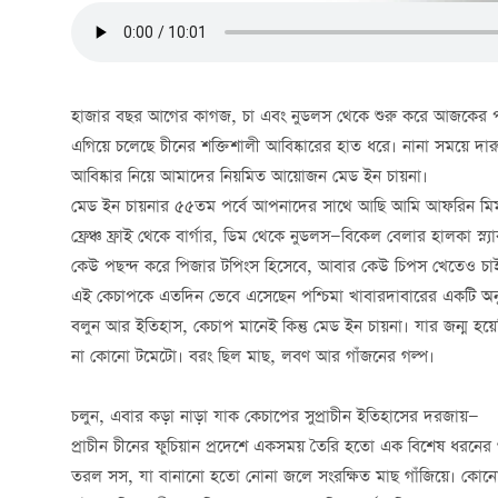
হাজার বছর আগের কাগজ, চা এবং নুডলস থেকে শুরু করে আজকের প্যাসেঞ্
এগিয়ে চলেছে চীনের শক্তিশালী আবিষ্কারের হাত ধরে। নানা সময়ে দ
আবিষ্কার নিয়ে আমাদের নিয়মিত আয়োজন মেড ইন চায়না।
মেড ইন চায়নার ৫৫তম পর্বে আপনাদের সাথে আছি আমি আফরিন মিম। 
ফ্রেঞ্চ ফ্রাই থেকে বার্গার, ডিম থেকে নুডলস—বিকেল বেলার হালকা স
কেউ পছন্দ করে পিজার টপিংস হিসেবে, আবার কেউ চিপস খেতেও চাই
এই কেচাপকে এতদিন ভেবে এসেছেন পশ্চিমা খাবারদাবারের একটি অনু
বলুন আর ইতিহাস, কেচাপ মানেই কিন্তু মেড ইন চায়না। যার জন্ম হয়
না কোনো টমেটো। বরং ছিল মাছ, লবণ আর গাঁজনের গল্প।
চলুন, এবার কড়া নাড়া যাক কেচাপের সুপ্রাচীন ইতিহাসের দরজায়—
প্রাচীন চীনের ফুচিয়ান প্রদেশে একসময় তৈরি হতো এক বিশেষ ধরনের
তরল সস, যা বানানো হতো নোনা জলে সংরক্ষিত মাছ গাঁজিয়ে। কোনো চ