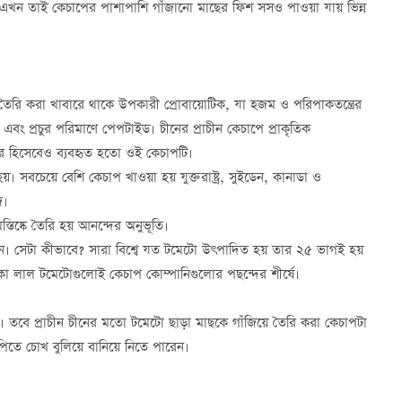
। এখন তাই কেচাপের পাশাপাশি গাঁজানো মাছের ফিশ সসও পাওয়া যায় ভিন্ন
রি করা খাবারে থাকে উপকারী প্রোবায়োটিক, যা হজম ও পরিপাকতন্ত্রের
 এবং প্রচুর পরিমাণে পেপটাইড। চীনের প্রাচীন কেচাপে প্রাকৃতিক
কার হিসেবেও ব্যবহৃত হতো ওই কেচাপটি।
 সবচেয়ে বেশি কেচাপ খাওয়া হয় যুক্তরাষ্ট্র, সুইডেন, কানাডা ও
ি।
ষ্কে তৈরি হয় আনন্দের অনুভূতি।
সেটা কীভাবে? সারা বিশ্বে যত টমেটো উৎপাদিত হয় তার ২৫ ভাগই হয়
কা লাল টমেটোগুলোই কেচাপ কোম্পানিগুলোর পছন্দের শীর্ষে।
বে প্রাচীন চীনের মতো টমেটো ছাড়া মাছকে গাঁজিয়ে তৈরি করা কেচাপটা
িতে চোখ বুলিয়ে বানিয়ে নিতে পারেন।