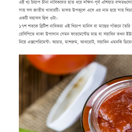
এই খ্য চিয়াপ চীনা নাবিকদের হাত ধরে দক্ষিণ-পূর্ব এশিয়ার বন্দরগুল
যায় সস জাতীয় খাবারটি। মালয় উপকূলে এসে এর নাম হয়ে যায় খিচা
একটি সয়াসস ছিল ওটা।
১৭শ শতকে ব্রিটিশ নাবিকরা এই খিচাপ মানিস বা মাছের গাঁজনে তৈরি সস
রেসিপিতে থাকা উপাদান যেমন ফারমেন্টেড মাছ বা সয়াবিন তখন ইউ
নিয়ে এক্সপেরিমেন্ট। আচার, মাশরুম, আখরোট, সয়াবিন এমনকি ডিমের