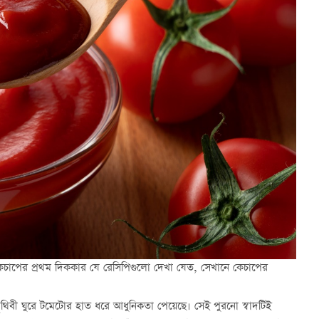
চাপের প্রথম দিককার যে রেসিপিগুলো দেখা যেত, সেখানে কেচাপের
ৃথিবী ঘুরে টমেটোর হাত ধরে আধুনিকতা পেয়েছে। সেই পুরনো স্বাদটিই