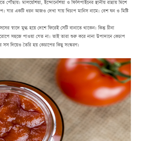
োতে পৌঁছায়। মালয়েশিয়া, ইন্দোনেশিয়া ও ফিলিপাইনের স্থানীয় রান্নায় মিশে
প। যার একটি ধরন আজও দেখা যায় খিচাপ মানিস নামে। বেশ ঘন ও মিষ্টি
ের স্বাদে মুগ্ধ হয়ে দেশে ফিরেই সেটি বানাতে থাকেন। কিন্তু চীনা
রোপে সহজে পাওয়া যেত না। তাই তারা শুরু করে নানা উপাদানে কেচাপ
 সস দিয়েও তৈরি হয় কেচাপের কিছু সংস্করণ।