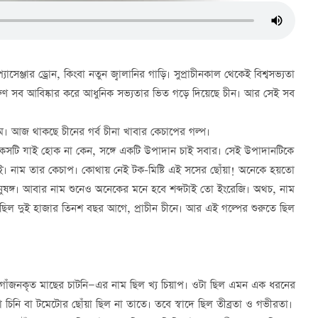
জার ড্রোন, কিংবা নতুন জ্বালানির গাড়ি। সুপ্রাচীনকাল থেকেই বিশ্বসভ্যতা
ারুণ সব আবিষ্কার করে আধুনিক সভ্যতার ভিত গড়ে দিয়েছে চীন। আর সেই সব
আজ থাকছে চীনের গর্ব চীনা খাবার কেচাপের গল্প।
্ন্যাকসটি যাই হোক না কেন, সঙ্গে একটি উপাদান চাই সবার। সেই উপাদানটিকে
। নাম তার কেচাপ। কোথায় নেই টক-মিষ্টি এই সসের ছোঁয়া! অনেকে হয়তো
ষঙ্গ। আবার নাম শুনেও অনেকের মনে হবে শব্দটাই তো ইংরেজি। অথচ, নাম
েছিল দুই হাজার তিনশ বছর আগে, প্রাচীন চীনে। আর এই গল্পের শুরুতে ছিল
 গাঁজনকৃত মাছের চাটনি—এর নাম ছিল খ্য চিয়াপ। ওটা ছিল এমন এক ধরনের
িনি বা টমেটোর ছোঁয়া ছিল না তাতে। তবে স্বাদে ছিল তীব্রতা ও গভীরতা।