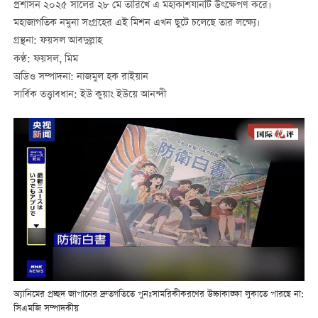
প্রশাসন ২০২৫ সালের ২৮ মে তারিখে এ মহাকাশযানটি উৎক্ষেপণ করে।
মহাজাগতিক নমুনা সংগ্রহের এই মিশন এখন ছুটে চলেছে তার লক্ষ্যে।
গ্রন্থনা: ফয়সল আবদুল্লাহ
কণ্ঠ: ফয়সল, মিম
অডিও সম্পাদনা: নাজমুল হক রাইয়ান
সার্বিক তত্ত্বাবধান: ইউ কুয়াং ইউয়ে আনন্দী
অ্যানিমের প্রচ্ছদ জাপানের দ্রুতগতিতে পুনঃসামরিকীকরণের উচ্চাকাঙ্ক্ষা লুকাতে পারছে না:
সিএমজি সম্পাদকীয়