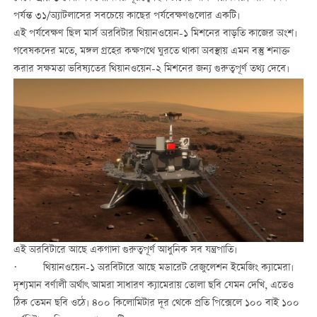
পর্যন্ত ৩১/অ্যাটলাসের সবচেয়ে কাছের পর্যবেক্ষণগুলোর একটি।
এই পর্যবেক্ষণ ছিল মার্স অরবিটার থিয়ানওয়েন-১ মিশনের বাড়তি কাজের অংশ।
গবেষকদের মতে, মঙ্গল গ্রহের কক্ষপথে ঘুরতে থাকা অবস্থায় এমন বস্তু শনাক্ত
করার সক্ষমতা ভবিষ্যতের থিয়ানওয়েন-২ মিশনের জন্য গুরুত্বপূর্ণ তথ্য দেবে।
এই অরবিটারে আছে একগাদা গুরুত্বপূর্ণ আধুনিক সব যন্ত্রপাতি।
· থিয়ানওয়েন-১ অরবিটারে আছে মডারেট রেজুলেশন ইমেজিং ক্যামেরা।
দৃশ্যমান বর্ণালী অর্থাৎ আমরা সাধারণ ক্যামেরায় তোলা ছবি যেমন দেখি, এতেও
ঠিক তেমন ছবি ওঠে। ৪০০ কিলোমিটার দূর থেকে প্রতি পিক্সেলে ১০০ বাই ১০০