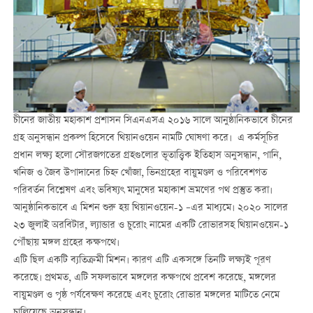
চীনের জাতীয় মহাকাশ প্রশাসন সিএনএসএ ২০১৬ সালে আনুষ্ঠানিকভাবে চীনের
গ্রহ অনুসন্ধান প্রকল্প হিসেবে থিয়ানওয়েন নামটি ঘোষণা করে। এ কর্মসূচির
প্রধান লক্ষ্য হলো সৌরজগতের গ্রহগুলোর ভূতাত্ত্বিক ইতিহাস অনুসন্ধান, পানি,
খনিজ ও জৈব উপাদানের চিহ্ন খোঁজা, ভিনগ্রহের বায়ুমণ্ডল ও পরিবেশগত
পরিবর্তন বিশ্লেষণ এবং ভবিষ্যৎ মানুষের মহাকাশ ভ্রমণের পথ প্রস্তুত করা।
আনুষ্ঠানিকভাবে এ মিশন শুরু হয় থিয়ানওয়েন-১ –এর মাধ্যমে। ২০২০ সালের
২৩ জুলাই অরবিটার, ল্যান্ডার ও চুরোং নামের একটি রোভারসহ থিয়ানওয়েন-১
পৌঁছায় মঙ্গল গ্রহের কক্ষপথে।
এটি ছিল একটি ব্যতিক্রমী মিশন। কারণ এটি একসঙ্গে তিনটি লক্ষ্যই পূরণ
করেছে। প্রথমত, এটি সফলভাবে মঙ্গলের কক্ষপথে প্রবেশ করেছে, মঙ্গলের
বায়ুমণ্ডল ও পৃষ্ঠ পর্যবেক্ষণ করেছে এবং চুরোং রোভার মঙ্গলের মাটিতে নেমে
চালিয়েছে অনুসন্ধান।