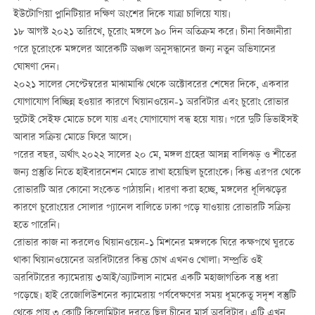
ইউটোপিয়া প্লানিটিয়ার দক্ষিণ অংশের দিকে যাত্রা চালিয়ে যায়।
১৮ আগস্ট ২০২১ তারিখে, চুরোং মঙ্গলে ৯০ দিন অতিক্রম করে। চীনা বিজ্ঞানীরা
পরে চুরোংকে মঙ্গলের আরেকটি অঞ্চল অনুসন্ধানের জন্য নতুন অভিযানের
ঘোষণা দেন।
২০২১ সালের সেপ্টেম্বরের মাঝামাঝি থেকে অক্টোবরের শেষের দিকে, একবার
যোগাযোগ বিচ্ছিন্ন হওয়ার কারণে থিয়ানওয়েন-১ অরবিটার এবং চুরোং রোভার
দুটোই সেইফ মোডে চলে যায় এবং যোগাযোগ বন্ধ হয়ে যায়। পরে দুটি ডিভাইসই
আবার সক্রিয় মোডে ফিরে আসে।
পরের বছর, অর্থাৎ ২০২২ সালের ২০ মে, মঙ্গল গ্রহের আসন্ন বালিঝড় ও শীতের
জন্য প্রস্তুতি নিতে হাইবারনেশন মোডে রাখা হয়েছিল চুরোংকে। কিন্তু এরপর থেকে
রোভারটি আর কোনো সংকেত পাঠায়নি। ধারণা করা হচ্ছে, মঙ্গলের ধূলিঝড়ের
কারণে চুরোংয়ের সোলার প্যানেল বালিতে ঢাকা পড়ে যাওয়ায় রোভারটি সক্রিয়
হতে পারেনি।
রোভার কাজ না করলেও থিয়ানওয়েন-১ মিশনের মঙ্গলকে ঘিরে কক্ষপথে ঘুরতে
থাকা থিয়ানওয়েনের অরবিটারের কিন্তু চোখ এখনও খোলা। সম্প্রতি ওই
অরবিটারের ক্যামেরায় ৩আই/অ্যাটলাস নামের একটি মহাজাগতিক বস্তু ধরা
পড়েছে। হাই রেজোলিউশনের ক্যামেরায় পর্যবেক্ষণের সময় ধূমকেতু সদৃশ বস্তুটি
থেকে প্রায় ৩ কোটি কিলোমিটার দূরত্বে ছিল চীনের মার্স অরবিটার। এটি এখন