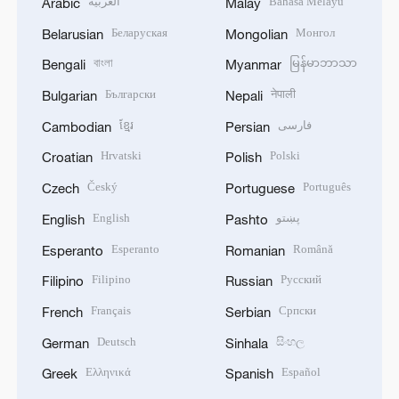
العربية
Bahasa Melayu
Arabic
Malay
Беларуская
Монгол
Belarusian
Mongolian
বাংলা
မြန်မာဘာသာ
Bengali
Myanmar
Български
नेपाली
Bulgarian
Nepali
ខ្មែរ
فارسی
Cambodian
Persian
Hrvatski
Polski
Croatian
Polish
Český
Português
Czech
Portuguese
English
پښتو
English
Pashto
Esperanto
Română
Esperanto
Romanian
Filipino
Русский
Filipino
Russian
Français
Српски
French
Serbian
Deutsch
සිංහල
German
Sinhala
Ελληνικά
Español
Greek
Spanish