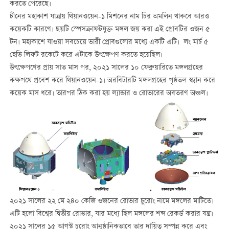
করতে পেরেছে।
চীনের মহাকাশ যাত্রায় থিয়ানওয়েন-১ মিশনের নাম চির অমলিন থাকবে আরও
কয়েকটি কারণে। ছয়টি স্পেসক্রাফটযুক্ত মঙ্গল জয় করা এই প্রোবটির ওজন ৫
টন। মহাকাশে যাওয়া সবচেয়ে ভারী প্রোবগুলোর মধ্যে একটি এটি। লং মার্চ ৫
হেভি লিফট রকেটে করে এটাকে উৎক্ষেপণ করতে হয়েছিল।
উৎক্ষেপণের প্রায় সাত মাস পর, ২০২১ সালের ১০ ফেব্রুয়ারিতে মঙ্গলগ্রহের
কক্ষপথে প্রবেশ করে থিয়ানওয়েন-১। অরবিটারটি মঙ্গলগ্রহের পৃষ্ঠতল স্ক্যান করে
কয়েক মাস ধরে। তারপর ঠিক করা হয় ল্যান্ডার ও রোভারের অবতরণ অঞ্চল।
২০২১ সালের ২২ মে ২৪০ কেজি ওজনের রোভার চুরোং নামে মঙ্গলের মাটিতে।
এটি হলো বিশ্বের দ্বিতীয় রোভার, যার মধ্যে ছিল মঙ্গলের শব্দ রেকর্ড করার যন্ত্র।
২০২১ সালের ১৫ আগস্ট চুরোং আনুষ্ঠানিকভাবে তার দায়িত্ব সম্পন্ন করে এবং