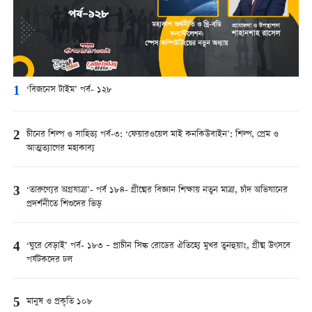
1
‘বিজনেস টাইম’ পর্ব- ১২৮
2
চীনের শিল্প ও সাহিত্য পর্ব-৩: ‘ফেয়ারওয়েল মাই কনকিউবাইন’: শিল্প, প্রেম ও
আত্মত্যাগের মহাকাব্য
3
‘তারুণ্যের অগ্রযাত্রা’- পর্ব ১৮৪- গ্রীষ্মের বিজ্ঞান শিক্ষায় নতুন মাত্রা, চাঁদ অভিযানের
প্রদর্শনীতে শিশুদের ভিড়
4
‘ঘুরে বেড়াই’ পর্ব- ১৮৩ – প্রাচীন সিল্ক রোডের ঐতিহ্যে মুখর তুনহুয়াং, গ্রীষ্ম উৎসবে
পর্যটকদের ঢল
5
মানুষ ও প্রকৃতি ১০৮