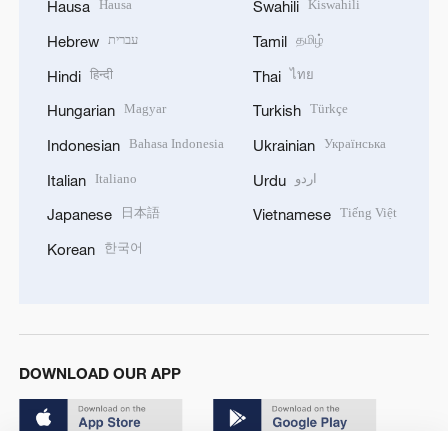
Hausa
Kiswahili
Hausa
Swahili
עברית
தமிழ்
Hebrew
Tamil
हिन्दी
ไทย
Hindi
Thai
Magyar
Türkçe
Hungarian
Turkish
Bahasa Indonesia
Українська
Indonesian
Ukrainian
Italiano
اردو
Italian
Urdu
日本語
Tiếng Việt
Japanese
Vietnamese
한국어
Korean
DOWNLOAD OUR APP