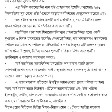
বর্গমিটার ছবি তুলতে পারে এটি।
· এর দ্বিতীয় ক্যামেরাটির নাম হাই রেজুলেশন ইমেজিং ক্যামেরা। ২৫৬
কিলোমিটার দূর থেকে প্রতি পিক্সেলে আড়াই বর্গমিটারের রেজুলেশন রয়েছে এর।
· অরবিটারে আরও আছে একটি মার্স অরবিটার ম্যাগনেটোমিটার। মঙ্গল
গ্রহের চৌম্বক ক্ষেত্রের মানচিত্র তৈরির কাজ করে এটি।
· অরবিটারে থাকা মার্স মিনারেলোজিক্যাল স্পেকট্রোমিটার হলো একটি
দৃশ্যমান ও নিকট-ইনফ্রারেড ইমেজিং স্পেকট্রোমিটার, যার শনাক্তকরণ তরঙ্গদৈর্ঘ্য
দশমিক ৪৫ থেকে ৩ দশমিক ৪ মাইক্রোমিটার পর্যন্ত বিস্তৃত। এটি মঙ্গলের পৃষ্ঠের
খনিজ গঠন বিশ্লেষণ, বিভিন্ন ধরনের পৃষ্ঠমাটির বিস্তার নির্ণয় এবং গ্রহটির
স্তরবিন্যাস ও কাঠামো অনুসন্ধান করছে।
· মার্স অরবিটার সায়েন্টিফিক ইনভেস্টিগেশন রাডার যন্ত্রটি ডুয়েল
পোলারাইজেশন রাডার প্রতিধ্বনি সিস্টেম ব্যবহার করে মঙ্গলের পৃষ্ঠে থাকা পানি বা
বরফের লক্ষণ অনুসন্ধান করতে পারে।
· এ ছাড়া মহাকাশ পরিবেশে উপস্থিত আয়নগুলোর প্রবাহ পরিমাপের জন্য
আছে মার্স আয়ন অ্যান্ড নিউট্রাল পার্টিকেল অ্যানালাইজার এবং উচ্চ-শক্তির
ইলেকট্রন, প্রোটন, আলফা-কণা ও অন্যান্য আয়নের শক্তি-বর্ণালি বিশ্লেষণের কাজ
করছে মার্স এনারজেটিক পার্টিকেল অ্যানালাইজার।
থিয়ানওয়েন সিরিজের দ্বিতীয় মিশন—থিয়ানওয়েন-২। চীনের জাতীয় মহাকাশ