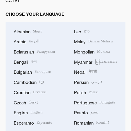
CCTV+
CHOOSE YOUR LANGUAGE
Shqip
ລາວ
Albanian
Lao
العربية
Bahasa Melayu
Arabic
Malay
Беларуская
Монгол
Belarusian
Mongolian
বাংলা
မြန်မာဘာသာ
Bengali
Myanmar
Български
नेपाली
Bulgarian
Nepali
ខ្មែរ
فارسی
Cambodian
Persian
Hrvatski
Polski
Croatian
Polish
Český
Português
Czech
Portuguese
English
پښتو
English
Pashto
Esperanto
Română
Esperanto
Romanian