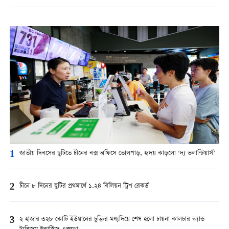
1
জাতীয় দিবসের ছুটিতে চীনের বক্স অফিসে তোলপাড়, হৃদয় কাড়লো ‘দ্য ভলান্টিয়ার্স’
2
চীনে ৮ দিনের ছুটির প্রথমার্ধে ১.২৪ বিলিয়ন ট্রিপ রেকর্ড
3
২ হাজার ৩২৮ কোটি ইউয়ানের চুক্তির মধ্যদিয়ে শেষ হলো চায়না কালচার অ্যান্ড