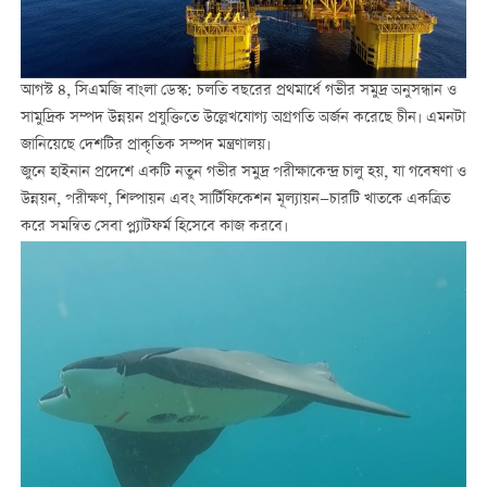
আগস্ট ৪, সিএমজি বাংলা ডেস্ক: চলতি বছরের প্রথমার্ধে গভীর সমুদ্র অনুসন্ধান ও
সামুদ্রিক সম্পদ উন্নয়ন প্রযুক্তিতে উল্লেখযোগ্য অগ্রগতি অর্জন করেছে চীন। এমনটা
জানিয়েছে দেশটির প্রাকৃতিক সম্পদ মন্ত্রণালয়।
জুনে হাইনান প্রদেশে একটি নতুন গভীর সমুদ্র পরীক্ষাকেন্দ্র চালু হয়, যা গবেষণা ও
উন্নয়ন, পরীক্ষণ, শিল্পায়ন এবং সার্টিফিকেশন মূল্যায়ন—চারটি খাতকে একত্রিত
করে সমন্বিত সেবা প্ল্যাটফর্ম হিসেবে কাজ করবে।