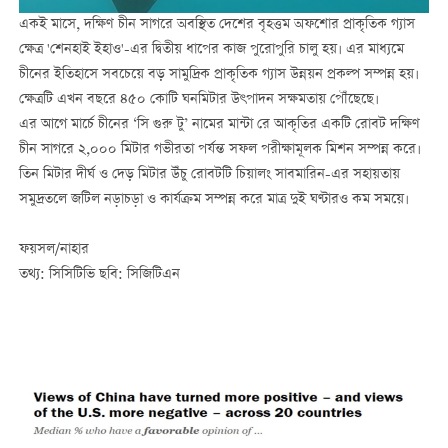
একই মাসে, দক্ষিণ চীন সাগরে অবস্থিত দেশের বৃহত্তম অফশোর প্রাকৃতিক গ্যাস
ক্ষেত্র 'শেনহাই ইহাও'-এর দ্বিতীয় ধাপের কাজ পুরোপুরি চালু হয়। এর মাধ্যমে
চীনের ইতিহাসে সবচেয়ে বড় সামুদ্রিক প্রাকৃতিক গ্যাস উন্নয়ন প্রকল্প সম্পন্ন হয়।
ক্ষেত্রটি এখন বছরে ৪৫০ কোটি ঘনমিটার উৎপাদন সক্ষমতায় পৌঁছেছে।
এর আগে মার্চে চীনের ‘সি গুরু টু’ নামের মান্টা রে আকৃতির একটি রোবট দক্ষিণ
চীন সাগরে ২,০০০ মিটার গভীরতা পর্যন্ত সফল পরীক্ষামূলক মিশন সম্পন্ন করে।
তিন মিটার দীর্ঘ ও দেড় মিটার উঁচু রোবটটি চিয়ালং সাবমারিন-এর সহায়তায়
সমুদ্রতলে জটিল নড়াচড়া ও কার্যক্রম সম্পন্ন করে মাত্র দুই ঘণ্টারও কম সময়ে।
ফয়সল/নাহার
তথ্য: সিসিটিভি ছবি: সিজিটিএন