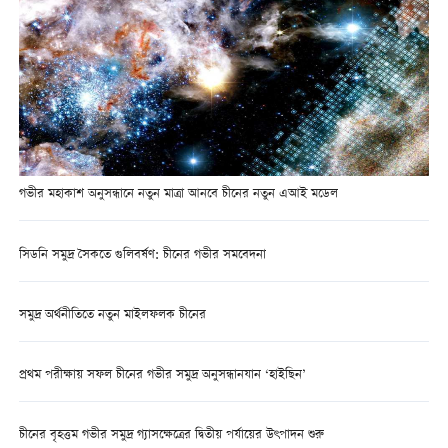
গভীর মহাকাশ অনুসন্ধানে নতুন মাত্রা আনবে চীনের নতুন এআই মডেল
সিডনি সমুদ্র সৈকতে গুলিবর্ষণ: চীনের গভীর সমবেদনা
সমুদ্র অর্থনীতিতে নতুন মাইলফলক চীনের
প্রথম পরীক্ষায় সফল চীনের গভীর সমুদ্র অনুসন্ধানযান ‘হাইছিন’
চীনের বৃহত্তম গভীর সমুদ্র গ্যাসক্ষেত্রের দ্বিতীয় পর্যায়ের উৎপাদন শুরু