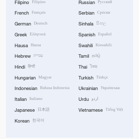
Filipino
Русский
Filipino
Russian
Français
Српски
French
Serbian
Deutsch
සිංහල
German
Sinhala
Ελληνικά
Español
Greek
Spanish
Hausa
Kiswahili
Hausa
Swahili
עברית
தமிழ்
Hebrew
Tamil
हिन्दी
ไทย
Hindi
Thai
Magyar
Türkçe
Hungarian
Turkish
Bahasa Indonesia
Українська
Indonesian
Ukrainian
Italiano
اردو
Italian
Urdu
日本語
Tiếng Việt
Japanese
Vietnamese
한국어
Korean