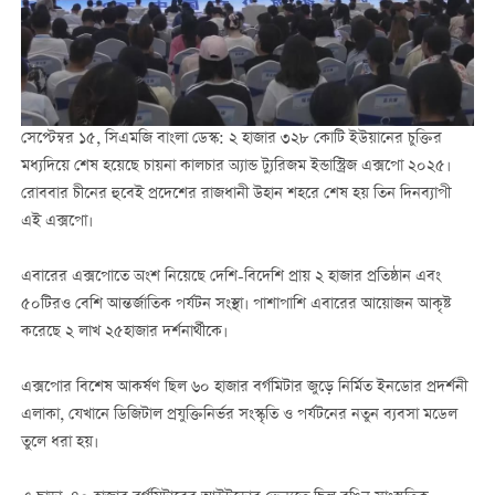
সেপ্টেম্বর ১৫, সিএমজি বাংলা ডেস্ক: ২ হাজার ৩২৮ কোটি ইউয়ানের চুক্তির
মধ্যদিয়ে শেষ হয়েছে চায়না কালচার অ্যান্ড ট্যুরিজম ইন্ডাস্ট্রিজ এক্সপো ২০২৫।
রোববার চীনের হুবেই প্রদেশের রাজধানী উহান শহরে শেষ হয় তিন দিনব্যাপী
এই এক্সপো।
এবারের এক্সপোতে অংশ নিয়েছে দেশি-বিদেশি প্রায় ২ হাজার প্রতিষ্ঠান এবং
৫০টিরও বেশি আন্তর্জাতিক পর্যটন সংস্থা। পাশাপাশি এবারের আয়োজন আকৃষ্ট
করেছে ২ লাখ ২৫হাজার দর্শনার্থীকে।
এক্সপোর বিশেষ আকর্ষণ ছিল ৬০ হাজার বর্গমিটার জুড়ে নির্মিত ইনডোর প্রদর্শনী
এলাকা, যেখানে ডিজিটাল প্রযুক্তিনির্ভর সংস্কৃতি ও পর্যটনের নতুন ব্যবসা মডেল
তুলে ধরা হয়।