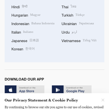
हिन्दी
ไทย
Hindi
Thai
Magyar
Türkçe
Hungarian
Turkish
Bahasa Indonesia
Українська
Indonesian
Ukrainian
Italiano
اردو
Italian
Urdu
日本語
Tiếng Việt
Japanese
Vietnamese
한국어
Korean
DOWNLOAD OUR APP
Our Privacy Statement & Cookie Policy
By continuing to browse our site you agree to our use of cookies, revised