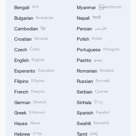
বাংলা
မြန်မာဘာသာ
Bengali
Myanmar
Български
नेपाली
Bulgarian
Nepali
ខ្មែរ
فارسی
Cambodian
Persian
Hrvatski
Polski
Croatian
Polish
Český
Português
Czech
Portuguese
English
پښتو
English
Pashto
Esperanto
Română
Esperanto
Romanian
Filipino
Русский
Filipino
Russian
Français
Српски
French
Serbian
Deutsch
සිංහල
German
Sinhala
Ελληνικά
Español
Greek
Spanish
Hausa
Kiswahili
Hausa
Swahili
עברית
தமிழ்
Hebrew
Tamil