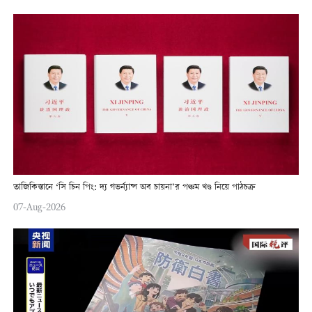
তাজিকিস্তানে ‘সি চিন পিং: দ্য গভর্ন্যান্স অব চায়না’র পঞ্চম খণ্ড নিয়ে পাঠচক্র
07-Aug-2026