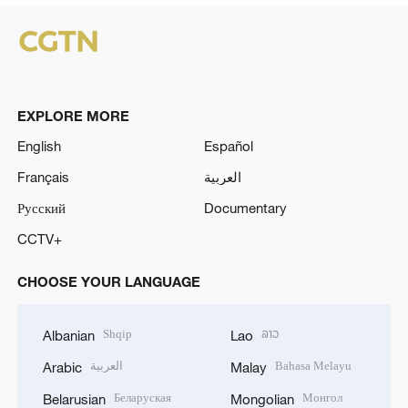
EXPLORE MORE
English
Español
Français
العربية
Русский
Documentary
CCTV+
CHOOSE YOUR LANGUAGE
Shqip
ລາວ
Albanian
Lao
العربية
Bahasa Melayu
Arabic
Malay
Беларуская
Монгол
Belarusian
Mongolian