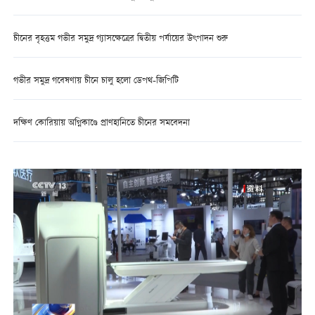
চীনের বৃহত্তম গভীর সমুদ্র গ্যাসক্ষেত্রের দ্বিতীয় পর্যায়ের উৎপাদন শুরু
গভীর সমুদ্র গবেষণায় চীনে চালু হলো ডেপথ-জিপিটি
দক্ষিণ কোরিয়ায় অগ্নিকাণ্ডে প্রাণহানিতে চীনের সমবেদনা