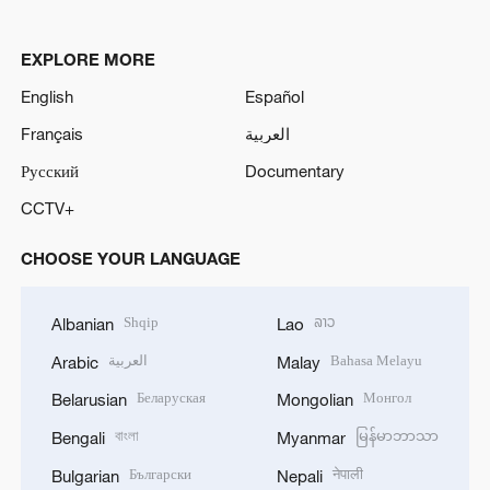
EXPLORE MORE
English
Español
Français
العربية
Русский
Documentary
CCTV+
CHOOSE YOUR LANGUAGE
Shqip
ລາວ
Albanian
Lao
العربية
Bahasa Melayu
Arabic
Malay
Беларуская
Монгол
Belarusian
Mongolian
বাংলা
မြန်မာဘာသာ
Bengali
Myanmar
Български
नेपाली
Bulgarian
Nepali