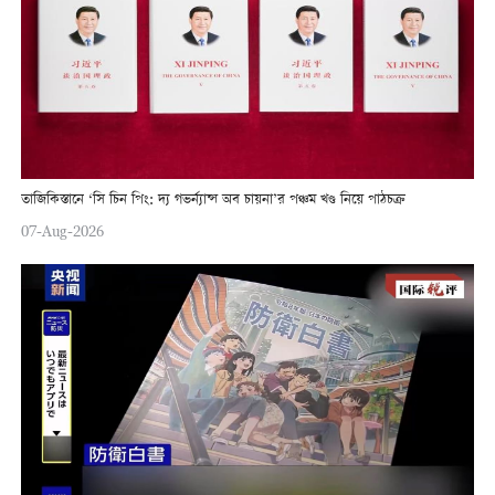
তাজিকিস্তানে ‘সি চিন পিং: দ্য গভর্ন্যান্স অব চায়না’র পঞ্চম খণ্ড নিয়ে পাঠচক্র
07-Aug-2026