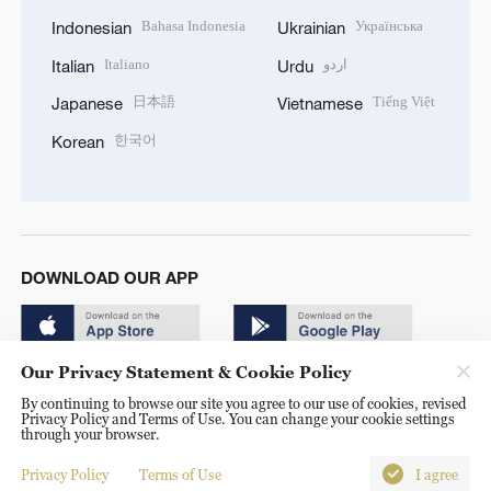
Bahasa Indonesia
Українська
Indonesian
Ukrainian
Italiano
اردو
Italian
Urdu
日本語
Tiếng Việt
Japanese
Vietnamese
한국어
Korean
DOWNLOAD OUR APP
Our Privacy Statement & Cookie Policy
By continuing to browse our site you agree to our use of cookies, revised
Privacy Policy and Terms of Use. You can change your cookie settings
through your browser.
© China Radio International.CRI. All Rights Reserved. 16A
Shijingshan Road, Beijing, China. 100040
Privacy Policy
Terms of Use
I agree