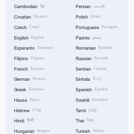
ខ្មែរ
فارسی
Cambodian
Persian
Hrvatski
Polski
Croatian
Polish
Český
Português
Czech
Portuguese
English
پښتو
English
Pashto
Esperanto
Română
Esperanto
Romanian
Filipino
Русский
Filipino
Russian
Français
Српски
French
Serbian
Deutsch
සිංහල
German
Sinhala
Ελληνικά
Español
Greek
Spanish
Hausa
Kiswahili
Hausa
Swahili
עברית
தமிழ்
Hebrew
Tamil
हिन्दी
ไทย
Hindi
Thai
Magyar
Türkçe
Hungarian
Turkish