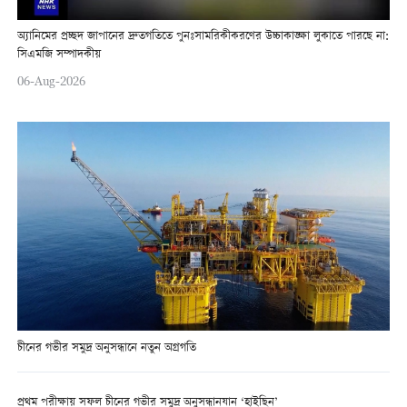
অ্যানিমের প্রচ্ছদ জাপানের দ্রুতগতিতে পুনঃসামরিকীকরণের উচ্চাকাঙ্ক্ষা লুকাতে পারছে না:
সিএমজি সম্পাদকীয়
06-Aug-2026
চীনের গভীর সমুদ্র অনুসন্ধানে নতুন অগ্রগতি
প্রথম পরীক্ষায় সফল চীনের গভীর সমুদ্র অনুসন্ধানযান ‘হাইছিন’