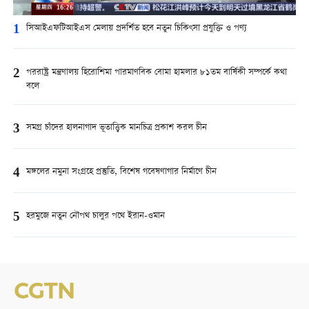
1
সিআইএফটিআইএস মেলায় প্রদর্শিত হবে নতুন চিকিৎসা প্রযুক্তি ও পণ্য
2
পররাষ্ট্র মন্ত্রণালয় হিরোশিমা পারমাণবিক বোমা হামলার ৮১তম বার্ষিকী সম্পর্কে কথা
বলে
3
সমগ্র চাঁদের হালনাগাদ ভূতাত্ত্বিক মানচিত্র প্রকাশ করল চীন
4
মঙ্গলের নমুনা সংগ্রহে প্রস্তুতি, বিশেষ গবেষণাগার নির্মাণে চীন
5
হরমুজে নতুন নৌপথ চালুর পথে ইরান-ওমান