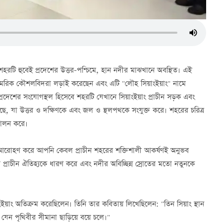
রটি হুবেই প্রদেশের উত্তর-পশ্চিমে, হান নদীর মাঝখানে অবস্থিত। এই
ই সামরিক কৌশলবিদরা লড়াই করেছেন এবং এটি "লৌহ সিয়াংইয়াং" নামে
্রদেশের সংযোগস্থল হিসেবে শহরটি যেখানে সিয়াংইয়াং প্রাচীন সড়ক এবং
ছে, যা উত্তর ও দক্ষিণকে এবং জল ও স্থলপথকে সংযুক্ত করে। শহরের চরিত্র
লালন করে।
ে আরোহণ করে আপনি কেবল প্রাচীন শহরের শক্তিশালী আকর্ষণই অনুভব
প্রাচীন ঐতিহ্যকে ধারণ করে এবং নদীর অবিচ্ছিন্ন স্রোতের মতো নতুনকে
াংইয়াং অতিক্রম করেছিলেন। তিনি তার কবিতায় লিখেছিলেন: "তিন সিয়াং স্থান
 যেন পৃথিবীর সীমানা ছাড়িয়ে বয়ে চলে।"