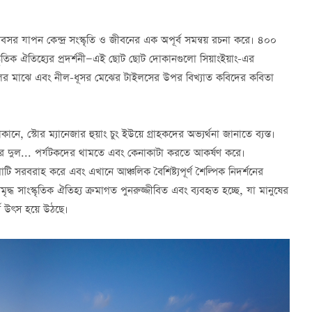
 অবসর যাপন কেন্দ্র সংস্কৃতি ও জীবনের এক অপূর্ব সমন্বয় রচনা করে। ৪০০
্কৃতিক ঐতিহ্যের প্রদর্শনী—এই ছোট ছোট দোকানগুলো সিয়াংইয়াং-এর
াইলের মাঝে এবং নীল-ধূসর মেঝের টাইলসের উপর বিখ্যাত কবিদের কবিতা
, স্টোর ম্যানেজার হুয়াং চুং ইউয়ে গ্রাহকদের অভ্যর্থনা জানাতে ব্যস্ত।
পাখার দুল... পর্যটকদের থামতে এবং কেনাকাটা করতে আকর্ষণ করে।
াটি সরবরাহ করে এবং এখানে আঞ্চলিক বৈশিষ্ট্যপূর্ণ শৈল্পিক নিদর্শনের
 সাংস্কৃতিক ঐতিহ্য ক্রমাগত পুনরুজ্জীবিত এবং ব্যবহৃত হচ্ছে, যা মানুষের
্ণ উৎস হয়ে উঠছে।