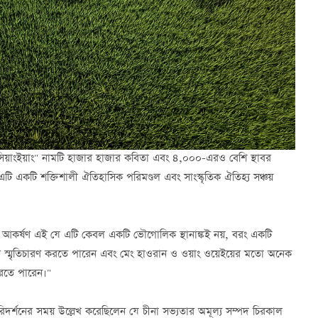
"সিয়াংইয়াং" নামটি হাজার হাজার কবিতা এবং ৪,০০০-এরও বেশি স্থাবর
এটি একটি শক্তিশালী ঐতিহাসিক পরিমণ্ডল এবং সাংস্কৃতিক ঐতিহ্য সঞ্চয়
র আকর্ষণ এই যে এটি কেবল একটি ভৌগোলিক স্থানাঙ্কই নয়, বরং একটি
 স্মৃতিচারণ করতে পারেন এবং মেং হাওরান ও ওয়াং ওয়েইয়ের মতো অনেক
করতে পারেন।"
রিদর্শনের সময় উল্লেখ করেছিলেন যে চীনা সভ্যতার অমূল্য সম্পদ চিরকাল