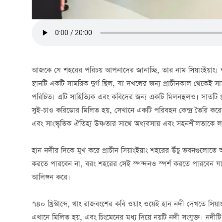
আজকে যে শহরের পরিচয় আপনাদের জানাচ্ছি, তার নাম সিয়াংইয়াং। শহ
স্থানটি একটি সামরিক দুর্গ ছিল, যা দখলের জন্য প্রাচীনকাল থেকে
পরিচিত। এটি সাহিত্যিক এবং কবিদের জন্য একটি মিলনস্থলও। সাতটি প
সুই-চাও করিডোর মিলিত হয়, সেখানে একটি পরিবহন কেন্দ্র তৈরি করে
এবং সাংস্কৃতিক ঐতিহ্য উষ্ণতার সাথে অধ্যবসায় এবং সহনশীলতাকে 
হান নদীর দিকে মুখ করে প্রাচীন সিয়াংইয়াং শহরের উঁচু ভবনগুলোত
করতে পারবেন না, বরং শহরের সেই স্পন্দনও স্পর্শ করতে পারবেন যা 
আলিঙ্গন করে।
৭৪০ খ্রিস্টাব্দে, থাং রাজবংশের কবি ওয়াং ওয়েই হান নদী দেখতে সিয়
এখানে মিলিত হয়, এবং চিংমেনের মধ্য দিয়ে নয়টি নদী সংযুক্ত। নদীটি