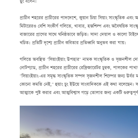
ছুং বলেন।
প্রাচীন শহরের প্রাচীরের পাদদেশে, কুয়ান চিয়া সিয়াং সাংস্কৃতিক এবং
মিটারেরও বেশি সংকীর্ণ গলিতে, খাবার, হস্তশিল্প এবং অবৈষয়িক সাংস
বাজারের প্রাণের সাথে ঘনিষ্ঠভাবে জড়িত। সাদা দেয়াল ও কালো ট
খচিত। প্রতিটি দৃশ্যে প্রাচীন কবিতার প্রতিধ্বনি অনুভব করা যায়।
গলিতে অবস্থিত "সিয়াংইয়াং উপহার" নামক সাংস্কৃতিক ও সৃজনশীল দোকানে
নোটপ্যাড, প্রাচীন শহরের প্রাচীরের রেফ্রিজারেটর চুম্বক, পালকের 
"সিয়াংইয়াং-এর সমৃদ্ধ সাংস্কৃতিক সম্পদ সৃজনশীল শিল্পের জন্য উর্বর ম
কোনো কমতি নেই," হুয়াং চুং ইউয়ে সাংবাদিককে এই কথা বলেছেন। সমৃদ্ধ
আত্মাকে পুষ্ট করার এবং আত্মবিশ্বাস গড়ে তোলার জন্য একটি গুরুত্বপূর