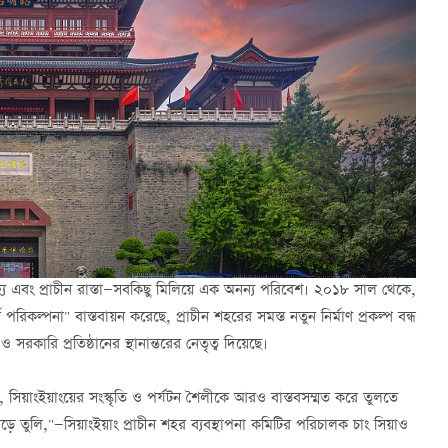
ঐতিহ্য এবং প্রাচীন রাস্তা—সবকিছু মিলিয়ে এক অনন্য পরিবেশ। ২০১৮ সাল থেকে,
পরিকল্পনা" বাস্তবায়ন করেছে, প্রাচীন শহরের সমস্ত নতুন নির্মাণ প্রকল্প বন্ধ
রকারি প্রতিষ্ঠানের স্থানান্তরের নেতৃত্ব দিয়েছে।
ে, সিয়াংইয়াংয়ের সংস্কৃতি ও পর্যটন শৈলীকে আরও বাস্তবসম্মত করে তুলতে
 গড়ে তুলি,"—সিয়াংইয়াং প্রাচীন শহর ব্যবস্থাপনা কমিটির পরিচালক চাং সিয়াও