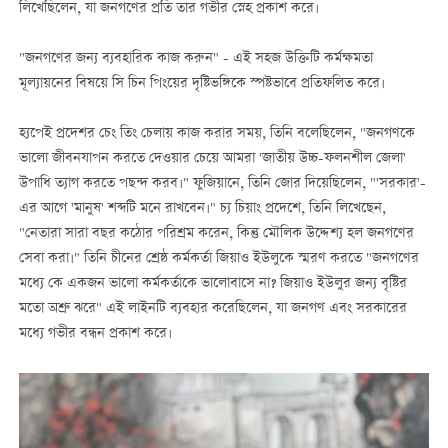
লিখেছিলেন, যা জনগণের প্রতি তার গভীর স্নেহ প্রকাশ করে।
"জনগণের জন্য ব্যবহারিক কাজ করুন" - এই সহজ উক্তিটি কর্মক্ষমতা
মূল্যায়নের বিষয়ে সি চিন পিংয়ের দৃষ্টিভঙ্গিকে স্পষ্টভাবে প্রতিফলিত করে।
হ্যপেই প্রদেশর চেং তিং চেলায় কাজ করার সময়, তিনি বলেছিলেন, "জনগণকে
ভালো জীবনযাপন করতে দেওয়ার চেয়ে আমরা 'জাতীয় উচ্চ-ফলনশীল জেলা'
উপাধি ত্যাগ করতে পছন্দ করব।" ফুজিয়ানে, তিনি জোর দিয়েছিলেন, "'সরকার'-
এর আগে 'মানুষ' শব্দটি মনে রাখবেন।" চ্য চিয়াং প্রদেশে, তিনি লিখেছেন,
"নেতারা সারা বছর কঠোর পরিশ্রম করেন, কিন্তু মৌলিক উদ্দেশ্য হল জনগণের
সেবা করা।" তিনি চীনের শ্রেষ্ঠ কর্মকর্তা জিয়াও ইউলুকে স্মরণ করতে "জনগণের
মধ্যে কে একজন ভালো কর্মকর্তাকে ভালোবাসে না? জিয়াও ইউলুর জন্য বৃষ্টির
মতো অশ্রু ঝরে" এই লাইনটি ব্যবহার করেছিলেন, যা জনগণ এবং সরকারের
মধ্যে গভীর বন্ধন প্রকাশ করে।