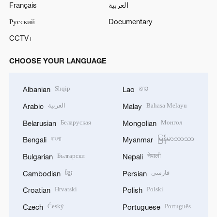
Français
العربية
Русский
Documentary
CCTV+
CHOOSE YOUR LANGUAGE
Shqip
ລາວ
Albanian
Lao
العربية
Bahasa Melayu
Arabic
Malay
Беларуская
Монгол
Belarusian
Mongolian
বাংলা
မြန်မာဘာသာ
Bengali
Myanmar
Български
नेपाली
Bulgarian
Nepali
ខ្មែរ
فارسی
Cambodian
Persian
Hrvatski
Polski
Croatian
Polish
Český
Português
Czech
Portuguese