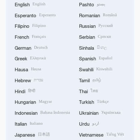
English
پښتو
English
Pashto
Esperanto
Română
Esperanto
Romanian
Filipino
Русский
Filipino
Russian
Français
Српски
French
Serbian
Deutsch
සිංහල
German
Sinhala
Ελληνικά
Español
Greek
Spanish
Hausa
Kiswahili
Hausa
Swahili
עברית
தமிழ்
Hebrew
Tamil
हिन्दी
ไทย
Hindi
Thai
Magyar
Türkçe
Hungarian
Turkish
Bahasa Indonesia
Українська
Indonesian
Ukrainian
Italiano
اردو
Italian
Urdu
日本語
Tiếng Việt
Japanese
Vietnamese