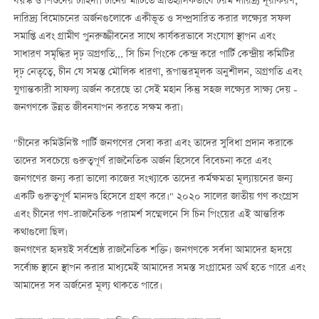
বয়স্ক ও শিশুদের চাহিদা। চীনের মাটিতে ঐতিহাসিকভাবে চরম দারিদ্র্য দূরীকরণ,
দারিদ্র্য বিমোচনের অর্জনগুলোকে একীভূত ও সম্প্রসারিত করার লক্ষ্যের সফল
সমাপ্তি এবং গ্রামীণ পুনরুজ্জীবনের সাথে কার্যকরভাবে সংযোগ স্থাপন এবং
সাধারণ সমৃদ্ধির দৃঢ় অগ্রগতি... সি চিন পিংকে কেন্দ্র করে পার্টি কেন্দ্রীয় কমিটির
দৃঢ় নেতৃত্বে, চীন যে সমস্ত মৌলিক ধারণা, রূপান্তরমূলক অনুশীলন, অগ্রগতি এবং
যুগান্তকারী সাফল্য অর্জন করেছে তা সেই মহান কিন্তু সহজ লক্ষ্যের সাক্ষ্য দেয় -
জনগণকে উন্নত জীবনযাপন করতে সক্ষম করা।
"চীনের কমিউনিস্ট পার্টি জনগণের সেবা করা এবং তাদের সুবিধা প্রদান করাকে
তাদের সবচেয়ে গুরুত্বপূর্ণ রাজনৈতিক অর্জন হিসেবে বিবেচনা করে এবং
জনগণের জন্য করা ভালো কাজের সংখ্যাকে তাদের কর্মক্ষমতা মূল্যায়নের জন্য
একটি গুরুত্বপূর্ণ মানদণ্ড হিসেবে গ্রহণ করে।" ২০২০ সালের জাতীয় গণ কংগ্রেস
এবং চীনের গণ-রাজনৈতিক পরামর্শ সম্মেলনে সি চিন পিংয়ের এই আন্তরিক
কথাগুলো ছিল।
জনগণের হৃদয়ই সর্বশ্রেষ্ঠ রাজনৈতিক শক্তি। জনগণকে সর্বদা আমাদের হৃদয়ে
সর্বোচ্চ স্থানে স্থাপন করার মাধ্যমেই আমাদের সমস্ত সংগ্রামের অর্থ হতে পারে এবং
আমাদের সব অর্জনের মূল্য থাকতে পারে।