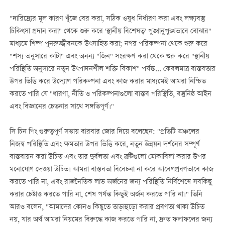
"দারিদ্র্যের মূল কারণ খুঁজে বের করা, সঠিক ওষুধ নির্ধারণ করা এবং লক্ষ্যবস্তু
চিকিৎসা প্রদান করা" থেকে শুরু করে 'স্থানীয় বিশেষত্ব' পুঙ্খানুপুঙ্খভাবে বোঝার"
মাধ্যমে শিল্প পুনরুজ্জীবনকে উৎসাহিত করা; নগর পরিকল্পনা থেকে শুরু করে
"শস্য অনুসারে কাটা" এবং অনন্য "জিন" সংরক্ষণ করা থেকে শুরু করে "স্থানীয়
পরিস্থিতি অনুসারে নতুন উৎপাদনশীল শক্তি বিকাশ" পর্যন্ত... কেবলমাত্র বাস্তবতার
উপর ভিত্তি করে উদ্যোগ পরিকল্পনা এবং কাজ করার মাধ্যমেই আমরা নিশ্চিত
করতে পারি যে "ধারণা, নীতি ও পরিকল্পনাগুলো বাস্তব পরিস্থিতি, বস্তুনিষ্ঠ আইন
এবং বিজ্ঞানের চেতনার সাথে সঙ্গতিপূর্ণ।"
সি চিন পিং গুরুত্বপূর্ণ সভায় বারবার জোর দিয়ে বলেছেন: "প্রতিটি অঞ্চলের
নিজস্ব পরিস্থিতি এবং ক্ষমতার উপর ভিত্তি করে, নতুন উন্নয়ন দর্শনের সম্পূর্ণ
বাস্তবায়ন করা উচিত এবং তার দুর্বলতা এবং ত্রুটিগুলো মোকাবিলা করার উপর
মনোযোগ দেওয়া উচিত। আমরা বাস্তবতা বিবেচনা না করে আবেগপ্রবণভাবে কাজ
করতে পারি না, এবং রাজনৈতিক লাভ অর্জনের জন্য পরিস্থিতি নির্বিশেষে সবকিছু
করার চেষ্টাও করতে পারি না, শেষ পর্যন্ত কিছুই অর্জন করতে পারি না।" তিনি
আরও বলেন, "আমাদের কোনও কিছুতে তাড়াহুড়ো করার প্রবণতা থাকা উচিত
নয়, যার অর্থ আমরা নিয়মের বিরুদ্ধে কাজ করতে পারি না, দ্রুত ফলাফলের জন্য