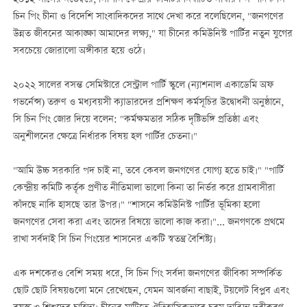
চিন পিং চীনা ও বিদেশি সাংবাদিকদের সাথে দেখা করে বলেছিলেন, "জনগণের
উন্নত জীবনের আকাঙ্ক্ষা আমাদের লক্ষ্য," যা চীনের কমিউনিস্ট পার্টির নতুন যুগের
সবচেয়ে জোরালো অঙ্গীকার হয়ে ওঠে।
২০২২ সালের বসন্ত সেমিস্টারে সেন্ট্রাল পার্টি স্কুলে (ন্যাশনাল একাডেমি অফ
গভর্নেন্স) তরুণ ও মধ্যবয়সী ক্যাডারদের প্রশিক্ষণ কর্মসূচির উদ্বোধনী অনুষ্ঠানে,
সি চিন পিং জোর দিয়ে বলেন: "কর্মক্ষমতার সঠিক দৃষ্টিভঙ্গি প্রতিষ্ঠা এবং
অনুশীলনের ক্ষেত্রে নির্ধারক বিষয় হল পার্টির চেতনা।"
"আমি উচ্চ সরকারি পদ চাই না, তবে কেবল জনগণের যোগ্য হতে চাই।" "পার্টি
কেন্দ্রীয় কমিটি কর্তৃক প্রণীত নীতিমালা ভালো কিনা তা নির্ভর করে গ্রামবাসীরা
কাঁদছে নাকি হাসছে তার উপর।" "শাসনে কমিউনিস্ট পার্টির ভূমিকা হলো
জনগণের সেবা করা এবং তাদের বিষয়ে ভালো কাজ করা।"... জনগণকে প্রথমে
রাখা সর্বদাই সি চিন পিংয়ের শাসনের একটি স্বতন্ত্র বৈশিষ্ট্য।
এক দশকেরও বেশি সময় ধরে, সি চিন পিং সর্বদা জনগণের জীবিকা সম্পর্কিত
ছোট ছোট বিষয়গুলো মনে রেখেছেন, যেমন আবর্জনা বাছাই, টয়লেট বিপ্লব এবং