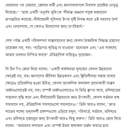
মেয়াদের পর মেয়াদে, জেলার কর্মী এবং জনসাধারণকে নিরলস প্রচেষ্টায় নেতৃত্ব
দিয়েছে।" "তারা একটি 'অনুর্বর ভূমি'কে 'সীমান্ত অঞ্চলে সবুজ মরূদ্যানে'
রূপান্তরিত করেছে। দীর্ঘমেয়াদী সুবিধার উপর দৃষ্টি নিবদ্ধ করে এই ধরণের ধৈর্য
এবং অধ্যবসায়, যে কোনও উদ্যোগের জন্য অপরিহার্য।"
শেষ পর্যন্ত একটি পরিকল্পনা বাস্তবায়নের জন্য কেবল বৈজ্ঞানিক সিদ্ধান্ত গ্রহণের
প্রয়োজন নয়, বরং "ব্যক্তিগত কৃতিত্ব না চাওয়ার" মনোভাব এবং "এর সাফল্যে
আমার অবদান নিশ্চিত করার" ঐতিহাসিক দায়িত্বও প্রয়োজন।
সি চিন পিং জোর দিয়ে বলেন: "একটি কর্মক্ষমতা মূল্যায়ন কেবল উন্নয়নের
ক্ষেত্রেই নয়, বরং জনগণের জীবিকা উন্নতকরণ এবং স্থিতিশীলতা বজায় রাখার
ক্ষেত্রেও প্রতিফলিত হওয়া উচিত; কেবল তাৎক্ষণিক ফলাফল প্রদানকারী বাস্তব
অর্জনগুলোতেই নয়, বরং অস্পষ্ট অর্জনগুলোতেও যা ভিত্তি স্থাপন করে, ভবিষ্যতের
সম্ভাবনা বৃদ্ধি করে এবং দীর্ঘমেয়াদী উন্নয়নের জন্য উপকারী; কেবল বর্তমান দ্বন্দ্ব
সমাধানে নয়, ঐতিহাসিক সমস্যাগুলো সমাধানেও।" তিনি আরও বলেন, "দ্রুত
লাভের লক্ষ্যে অদূরদর্শী প্রকল্পগুলো এড়িয়ে চলুন; পরিবর্তে, বর্তমান, ভবিষ্যত
এবং ভবিষ্যত প্রজন্মের জন্য উপকারী আরও কিছু করুন।" তিনি আরও জোর দিয়ে
বলেন, "আমাদের দৃশ্যমান এবং অস্পষ্ট উভয় ফলাফল অর্জন করতে হবে,