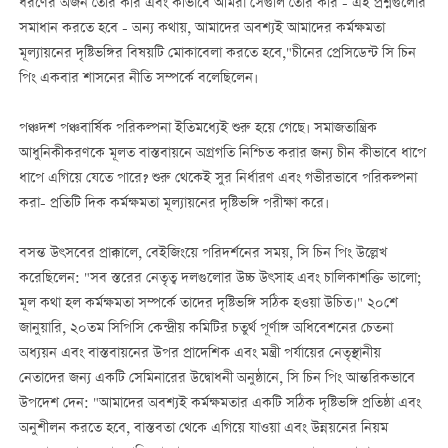
ধরণের অর্জন তৈরি করি এবং কীভাবে আমরা সেগুলি তৈরি করি - এই প্রশ্নগুলোর
সমাধান করতে হবে - অন্য কথায়, আমাদের অবশ্যই আমাদের কর্মক্ষমতা
মূল্যায়নের দৃষ্টিভঙ্গির বিষয়টি মোকাবেলা করতে হবে,"চীনের প্রেসিডেন্ট সি চিন
পিং একবার শাসনের নীতি সম্পর্কে বলেছিলেন।
পঞ্চদশ পঞ্চবার্ষিক পরিকল্পনা ইতিমধ্যেই শুরু হয়ে গেছে। সমাজতান্ত্রিক
আধুনিকীকরণকে মূলত বাস্তবায়নে অগ্রগতি নিশ্চিত করার জন্য চীন কীভাবে ধাপে
ধাপে এগিয়ে যেতে পারে? শুরু থেকেই সুর নির্ধারণ এবং গভীরভাবে পরিকল্পনা
করা- প্রতিটি দিক কর্মক্ষমতা মূল্যায়নের দৃষ্টিভঙ্গি পরীক্ষা করে।
বসন্ত উৎসবের প্রাক্কালে, বেইজিংয়ে পরিদর্শনের সময়, সি চিন পিং উল্লেখ
করেছিলেন: "সব স্তরের নেতৃত্ব দলগুলোর উচ্চ উৎসাহ এবং চালিকাশক্তি ভালো;
মূল কথা হল কর্মক্ষমতা সম্পর্কে তাদের দৃষ্টিভঙ্গি সঠিক হওয়া উচিত।" ২০শে
জানুয়ারি, ২০তম সিপিসি কেন্দ্রীয় কমিটির চতুর্থ পূর্ণাঙ্গ অধিবেশনের চেতনা
অধ্যয়ন এবং বাস্তবায়নের উপর প্রাদেশিক এবং মন্ত্রী পর্যায়ের নেতৃস্থানীয়
নেতাদের জন্য একটি সেমিনারের উদ্বোধনী অনুষ্ঠানে, সি চিন পিং আন্তরিকভাবে
উপদেশ দেন: "আমাদের অবশ্যই কর্মক্ষমতার একটি সঠিক দৃষ্টিভঙ্গি প্রতিষ্ঠা এবং
অনুশীলন করতে হবে, বাস্তবতা থেকে এগিয়ে যাওয়া এবং উন্নয়নের নিয়ম