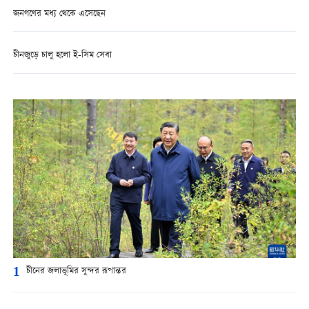
জনগণের মধ্য থেকে এসেছেন
চীনজুড়ে চালু হলো ই-সিম সেবা
1
চীনের জলাভূমির সুন্দর রূপান্তর