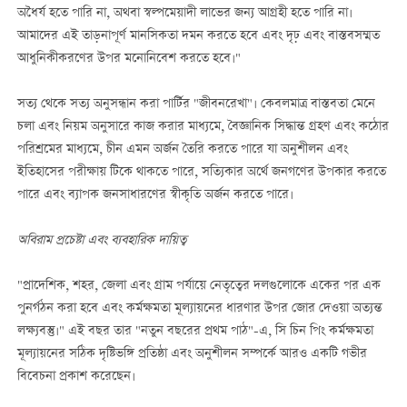
অধৈর্য হতে পারি না, অথবা স্বল্পমেয়াদী লাভের জন্য আগ্রহী হতে পারি না।
আমাদের এই তাড়নাপূর্ণ মানসিকতা দমন করতে হবে এবং দৃঢ় এবং বাস্তবসম্মত
আধুনিকীকরণের উপর মনোনিবেশ করতে হবে।"
সত্য থেকে সত্য অনুসন্ধান করা পার্টির "জীবনরেখা"। কেবলমাত্র বাস্তবতা মেনে
চলা এবং নিয়ম অনুসারে কাজ করার মাধ্যমে, বৈজ্ঞানিক সিদ্ধান্ত গ্রহণ এবং কঠোর
পরিশ্রমের মাধ্যমে, চীন এমন অর্জন তৈরি করতে পারে যা অনুশীলন এবং
ইতিহাসের পরীক্ষায় টিকে থাকতে পারে, সত্যিকার অর্থে জনগণের উপকার করতে
পারে এবং ব্যাপক জনসাধারণের স্বীকৃতি অর্জন করতে পারে।
অবিরাম প্রচেষ্টা এবং ব্যবহারিক দায়িত্ব
"প্রাদেশিক, শহর, জেলা এবং গ্রাম পর্যায়ে নেতৃত্বের দলগুলোকে একের পর এক
পুনর্গঠন করা হবে এবং কর্মক্ষমতা মূল্যায়নের ধারণার উপর জোর দেওয়া অত্যন্ত
লক্ষ্যবস্তু।" এই বছর তার "নতুন বছরের প্রথম পাঠ"-এ, সি চিন পিং কর্মক্ষমতা
মূল্যায়নের সঠিক দৃষ্টিভঙ্গি প্রতিষ্ঠা এবং অনুশীলন সম্পর্কে আরও একটি গভীর
বিবেচনা প্রকাশ করেছেন।