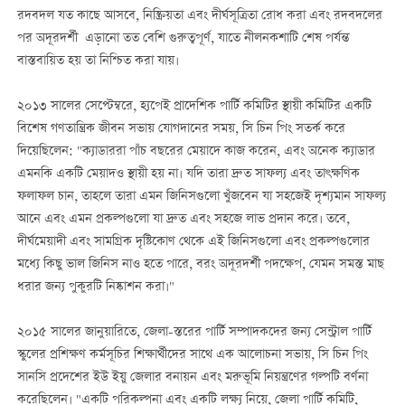
রদবদল যত কাছে আসবে, নিষ্ক্রিয়তা এবং দীর্ঘসূত্রিতা রোধ করা এবং রদবদলের
পর অদূরদর্শী এড়ানো তত বেশি গুরুত্বপূর্ণ, যাতে নীলনকশাটি শেষ পর্যন্ত
বাস্তবায়িত হয় তা নিশ্চিত করা যায়।
২০১৩ সালের সেপ্টেম্বরে, হ্যপেই প্রাদেশিক পার্টি কমিটির স্থায়ী কমিটির একটি
বিশেষ গণতান্ত্রিক জীবন সভায় যোগদানের সময়, সি চিন পিং সতর্ক করে
দিয়েছিলেন: "ক্যাডাররা পাঁচ বছরের মেয়াদে কাজ করেন, এবং অনেক ক্যাডার
এমনকি একটি মেয়াদও স্থায়ী হয় না। যদি তারা দ্রুত সাফল্য এবং তাৎক্ষণিক
ফলাফল চান, তাহলে তারা এমন জিনিসগুলো খুঁজবেন যা সহজেই দৃশ্যমান সাফল্য
আনে এবং এমন প্রকল্পগুলো যা দ্রুত এবং সহজে লাভ প্রদান করে। তবে,
দীর্ঘমেয়াদী এবং সামগ্রিক দৃষ্টিকোণ থেকে এই জিনিসগুলো এবং প্রকল্পগুলোর
মধ্যে কিছু ভাল জিনিস নাও হতে পারে, বরং অদূরদর্শী পদক্ষেপ, যেমন সমস্ত মাছ
ধরার জন্য পুকুরটি নিষ্কাশন করা।"
২০১৫ সালের জানুয়ারিতে, জেলা-স্তরের পার্টি সম্পাদকদের জন্য সেন্ট্রাল পার্টি
স্কুলের প্রশিক্ষণ কর্মসূচির শিক্ষার্থীদের সাথে এক আলোচনা সভায়, সি চিন পিং
সানসি প্রদেশের ইউ ইয়ু জেলার বনায়ন এবং মরুভূমি নিয়ন্ত্রণের গল্পটি বর্ণনা
করেছিলেন। "একটি পরিকল্পনা এবং একটি লক্ষ্য নিয়ে, জেলা পার্টি কমিটি,