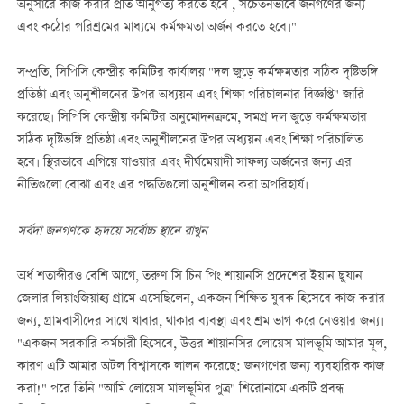
অনুসারে কাজ করার প্রতি আনুগত্য করতে হবে , সচেতনভাবে জনগণের জন্য
এবং কঠোর পরিশ্রমের মাধ্যমে কর্মক্ষমতা অর্জন করতে হবে।"
সম্প্রতি, সিপিসি কেন্দ্রীয় কমিটির কার্যালয় "দল জুড়ে কর্মক্ষমতার সঠিক দৃষ্টিভঙ্গি
প্রতিষ্ঠা এবং অনুশীলনের উপর অধ্যয়ন এবং শিক্ষা পরিচালনার বিজ্ঞপ্তি" জারি
করেছে। সিপিসি কেন্দ্রীয় কমিটির অনুমোদনক্রমে, সমগ্র দল জুড়ে কর্মক্ষমতার
সঠিক দৃষ্টিভঙ্গি প্রতিষ্ঠা এবং অনুশীলনের উপর অধ্যয়ন এবং শিক্ষা পরিচালিত
হবে। স্থিরভাবে এগিয়ে যাওয়ার এবং দীর্ঘমেয়াদী সাফল্য অর্জনের জন্য এর
নীতিগুলো বোঝা এবং এর পদ্ধতিগুলো অনুশীলন করা অপরিহার্য।
সর্বদা জনগণকে হৃদয়ে সর্বোচ্চ স্থানে রাখুন
অর্ধ শতাব্দীরও বেশি আগে, তরুণ সি চিন পিং শায়ানসি প্রদেশের ইয়ান ছুযান
জেলার লিয়াংজিয়াহ্য গ্রামে এসেছিলেন, একজন শিক্ষিত যুবক হিসেবে কাজ করার
জন্য, গ্রামবাসীদের সাথে খাবার, থাকার ব্যবস্থা এবং শ্রম ভাগ করে নেওয়ার জন্য।
"একজন সরকারি কর্মচারী হিসেবে, উত্তর শায়ানসির লোয়েস মালভূমি আমার মূল,
কারণ এটি আমার অটল বিশ্বাসকে লালন করেছে: জনগণের জন্য ব্যবহারিক কাজ
করা!" পরে তিনি "আমি লোয়েস মালভূমির পুত্র" শিরোনামে একটি প্রবন্ধ