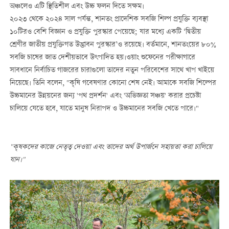
অঞ্চলেও এটি স্থিতিশীল এবং উচ্চ ফলন দিতে সক্ষম।
২০২৩ থেকে ২০২৪ সাল পর্যন্ত, শানতং প্রাদেশিক সবজি শিল্প প্রযুক্তি ব্যবস্থা
১০টিরও বেশি বিজ্ঞান ও প্রযুক্তি পুরস্কার পেয়েছে; যার মধ্যে একটি ‘দ্বিতীয়
শ্রেণীর জাতীয় প্রযুক্তিগত উদ্ভাবন পুরস্কার’ও রয়েছে। বর্তমানে, শানতংয়ের ৮০%
সবজি চাষের জাত দেশীয়ভাবে উৎপাদিত হয়।ওয়াং শুফেনের পরীক্ষাগারে
সাবধানে নির্বাচিত গাজরের চারাগুলো তাদের নতুন পরিবেশের সাথে খাপ খাইয়ে
নিয়েছে। তিনি বলেন, "কৃষি গবেষণার কোনো শেষ নেই। আমাকে সবজি শিল্পের
উচ্চমানের উন্নয়নের জন্য 'পথ প্রদর্শন' এবং 'অভিজ্ঞতা সঞ্চয়' করার প্রচেষ্টা
চালিয়ে যেতে হবে, যাতে মানুষ নিরাপদ ও উচ্চমানের সবজি খেতে পারে।
"
"
কৃষকদের
কাজে
নেতৃত্ব
দেওয়া
এবং
তাদের
অর্থ
উপার্জনে
সহায়তা
করা
চালিয়ে
যান
।
"