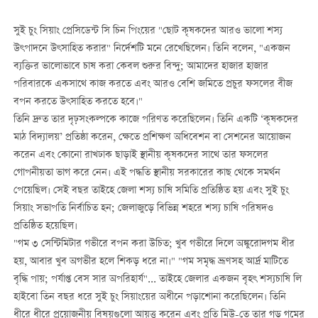
সুই চুং সিয়াং প্রেসিডেন্ট সি চিন পিংয়ের "ছোট কৃষকদের আরও ভালো শস্য
উৎপাদনে উৎসাহিত করার" নির্দেশটি মনে রেখেছিলেন। তিনি বলেন, "একজন
ব্যক্তির ভালোভাবে চাষ করা কেবল শুরুর বিন্দু; আমাদের হাজার হাজার
পরিবারকে একসাথে কাজ করতে এবং আরও বেশি জমিতে প্রচুর ফসলের বীজ
বপন করতে উৎসাহিত করতে হবে।"
তিনি দ্রুত তার দৃঢ়সংকল্পকে কাজে পরিণত করেছিলেন। তিনি একটি ‘কৃষকদের
মাঠ বিদ্যালয়’ প্রতিষ্ঠা করেন, ক্ষেতে প্রশিক্ষণ অধিবেশন বা সেশনের আয়োজন
করেন এবং কোনো রাখঢাক ছাড়াই স্থানীয় কৃষকদের সাথে তার ফসলের
গোপনীয়তা ভাগ করে নেন। এই পদ্ধতি স্থানীয় সরকারের কাছ থেকে সমর্থন
পেয়েছিল। সেই বছর তাইহে জেলা শস্য চাষি সমিতি প্রতিষ্ঠিত হয় এবং সুই চুং
সিয়াং সভাপতি নির্বাচিত হন; জেলাজুড়ে বিভিন্ন শহরে শস্য চাষি পরিষদও
প্রতিষ্ঠিত হয়েছিল।
"গম ৩ সেন্টিমিটার গভীরে বপন করা উচিত; খুব গভীরে দিলে অঙ্কুরোদগম ধীর
হয়, আবার খুব অগভীর হলে শিকড় ধরে না।" "গম সমৃদ্ধ ভ্রূণসহ আর্দ্র মাটিতে
বৃদ্ধি পায়; পর্যাপ্ত বেস সার অপরিহার্য"... তাইহে জেলার একজন বৃহৎ শস্যচাষি লি
হাইবো তিন বছর ধরে সুই চুং সিয়াংয়ের অধীনে পড়াশোনা করেছিলেন। তিনি
ধীরে ধীরে প্রয়োজনীয় বিষয়গুলো আয়ত্ত করেন এবং প্রতি মিউ-তে তার গড় গমের