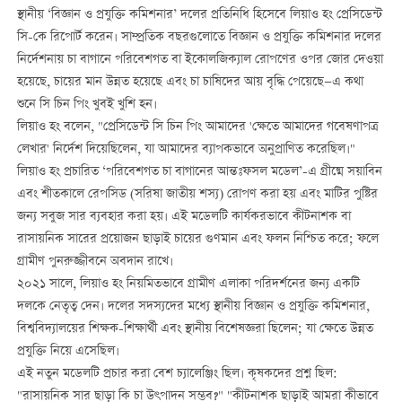
স্থানীয় ‘বিজ্ঞান ও প্রযুক্তি কমিশনার’ দলের প্রতিনিধি হিসেবে লিয়াও হং প্রেসিডেন্ট
সি-কে রিপোর্ট করেন। সাম্প্রতিক বছরগুলোতে বিজ্ঞান ও প্রযুক্তি কমিশনার দলের
নির্দেশনায় চা বাগানে পরিবেশগত বা ইকোলজিক্যাল রোপণের ওপর জোর দেওয়া
হয়েছে, চায়ের মান উন্নত হয়েছে এবং চা চাষিদের আয় বৃদ্ধি পেয়েছে—এ কথা
শুনে সি চিন পিং খুবই খুশি হন।
লিয়াও হং বলেন, "প্রেসিডেন্ট সি চিন পিং আমাদের 'ক্ষেতে আমাদের গবেষণাপত্র
লেখার' নির্দেশ দিয়েছিলেন, যা আমাদের ব্যাপকভাবে অনুপ্রাণিত করেছিল।"
লিয়াও হং প্রচারিত ‘পরিবেশগত চা বাগানের আন্তঃফসল মডেল’-এ গ্রীষ্মে সয়াবিন
এবং শীতকালে রেপসিড (সরিষা জাতীয় শস্য) রোপণ করা হয় এবং মাটির পুষ্টির
জন্য সবুজ সার ব্যবহার করা হয়। এই মডেলটি কার্যকরভাবে কীটনাশক বা
রাসায়নিক সারের প্রয়োজন ছাড়াই চায়ের গুণমান এবং ফলন নিশ্চিত করে; ফলে
গ্রামীণ পুনরুজ্জীবনে অবদান রাখে।
২০২১ সালে, লিয়াও হং নিয়মিতভাবে গ্রামীণ এলাকা পরিদর্শনের জন্য একটি
দলকে নেতৃত্ব দেন। দলের সদস্যদের মধ্যে স্থানীয় বিজ্ঞান ও প্রযুক্তি কমিশনার,
বিশ্ববিদ্যালয়ের শিক্ষক-শিক্ষার্থী এবং স্থানীয় বিশেষজ্ঞরা ছিলেন; যা ক্ষেতে উন্নত
প্রযুক্তি নিয়ে এসেছিল।
এই নতুন মডেলটি প্রচার করা বেশ চ্যালেঞ্জিং ছিল। কৃষকদের প্রশ্ন ছিল:
"রাসায়নিক সার ছাড়া কি চা উৎপাদন সম্ভব?" "কীটনাশক ছাড়াই আমরা কীভাবে