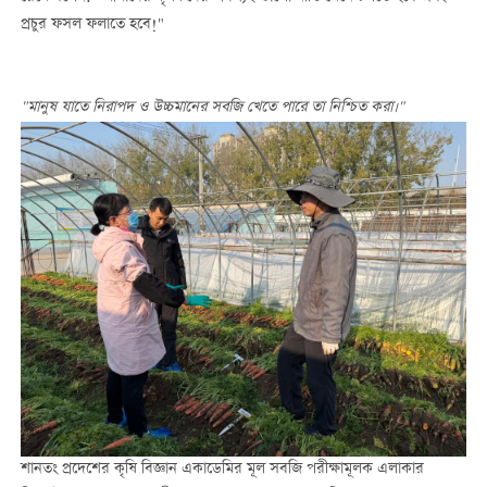
প্রচুর ফসল ফলাতে হবে!"
"
মানুষ
যাতে
নিরাপদ
ও
উচ্চমানের
সবজি
খেতে
পারে
তা
নিশ্চিত
করা
।
"
শানতং প্রদেশের কৃষি বিজ্ঞান একাডেমির মূল সবজি পরীক্ষামূলক এলাকার