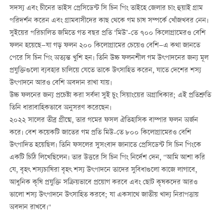
সদস্য এবং চীনের ভাইস প্রেসিডেন্ট সি চিন পিং তাইহে জেলার চাং হুয়াই গ্রাম
পরিদর্শন করেন এবং গ্রামবাসীদের কাছ থেকে গম চাষ সম্পর্কে খোঁজখবর নেন।
সুইয়ের পরিচালিত জমিতে গত বছর প্রতি ‘মিউ’-তে ৭০০ কিলোগ্রামেরও বেশি
ফলন হয়েছে—যা গড় ফলন ২০০ কিলোগ্রামের চেয়েও বেশি—এ কথা জানতে
পেরে সি চিন পিং অত্যন্ত খুশি হন। তিনি উচ্চ ফলনশীল গম উৎপাদনের জন্য মূল
প্রযুক্তিগুলো ব্যবহার চালিয়ে যেতে তাকে উৎসাহিত করেন, যাতে দেশের শস্য
উৎপাদনে আরও বেশি অবদান রাখা যায়।
উচ্চ ফলনের জন্য প্রচেষ্টা করা সর্বদা সুই চুং সিয়াংয়ের অগ্রাধিকার; এই প্রতিশ্রুতি
তিনি ধারাবাহিকভাবে অনুসরণ করেছেন।
২০২২ সালের তীব্র গ্রীষ্মে, তার গমের ফসল ঐতিহাসিক বাম্পার ফলন অর্জন
করে। বেশ কয়েকটি জাতের গম প্রতি মিউ-তে ৮০০ কিলোগ্রামেরও বেশি
উৎপাদিত হয়েছিল। তিনি ফসলের সুসংবাদ জানাতে প্রেসিডেন্ট সি চিন পিংকে
একটি চিঠি লিখেছিলেন। তার উত্তরে সি চিন পিং নির্দেশ দেন, "আমি আশা করি
যে, বৃহৎ শস্যচাষিরা বৃহৎ শস্য উৎপাদনে তাদের সুবিধাগুলো কাজে লাগাবে,
আধুনিক কৃষি প্রযুক্তি সক্রিয়ভাবে প্রয়োগ করবে এবং ছোট কৃষকদের আরও
ভালো শস্য উৎপাদনে উৎসাহিত করবে; যা একসাথে জাতীয় খাদ্য নিরাপত্তায়
অবদান রাখবে।"