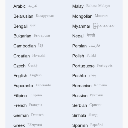
العربية
Bahasa Melayu
Arabic
Malay
Беларуская
Монгол
Belarusian
Mongolian
বাংলা
မြန်မာဘာသာ
Bengali
Myanmar
Български
नेपाली
Bulgarian
Nepali
ខ្មែរ
فارسی
Cambodian
Persian
Hrvatski
Polski
Croatian
Polish
Český
Português
Czech
Portuguese
English
پښتو
English
Pashto
Esperanto
Română
Esperanto
Romanian
Filipino
Русский
Filipino
Russian
Français
Српски
French
Serbian
Deutsch
සිංහල
German
Sinhala
Ελληνικά
Español
Greek
Spanish