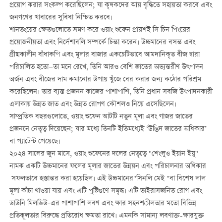
প্রয়োগ ক
রার সংকল্প করেছিলেন; যা কৃষকদের আয় বৃদ্ধিতে সহায়তা করবে এবং
জনগণের খাবারের সুবিধা নিশ্চিত করবে।
শানতংয়ের ক্ষেতগুলোতে ভ্রমণ করে ওয়াং শুফেন প্রায়শই সি চিন পিংয়ের
প্রয়োজনীয়তা এবং নির্দেশাবলি সম্পর্কে চিন্তা করেন। উচ্চমানের বসন্ত এবং
গ্রীষ্মকালীন বাঁধাকপি এবং মূলার বাজার একচেটিভাবে আমদানিকৃত বীজ দ্বারা
পরিচালিত হতো—তা মনে রেখে, তিনি আরও বেশি জাতের অভ্যন্তরীণ উৎপাদন
অর্জন এবং বীজের দাম কমানোর উপায় খুঁজে বের করার জন্য কঠোর পরিশ্রম
করেছিলেন। তার ব্যস্ত প্রজনন কাজের পাশাপাশি, তিনি প্রধান সবজি উৎপাদনকারী
এলাকায় উন্নত জাত এবং উন্নত রোপণ কৌশলও নিয়ে এসেছিলেন।
সাম্প্রতিক বছরগুলোতে, ওয়াং শুফেন আটটি নতুন মূলা এবং গাজর জাতের
প্রজননে নেতৃত্ব দিয়েছেন; যার মধ্যে তিনটি ইতিমধ্যেই ‘উদ্ভিদ জাতের অধিকার’
বা প্যাটেন্ট পেয়েছে।
২০২৪ সালের জুন মাসে, ওয়াং শুফেনের দলের নেতৃত্বে
"
শেংলুও ই
য়ান ইয়ু
"
নামক একটি উচ্চমানের ফলের মূলার জাতের উন্নয়ন এবং পরিচালনার অধিকার
সফলভাবে হস্তান্তর করা হয়েছিল। এই উচ্চমানের
"
সিনলি মেই
"
বা বিশেষ লাল
মূলা কাঁচা খাওয়া যায় এবং এটি পুষ্টিগুণে সমৃদ্ধ। এটি ভাইরাসজনিত রোগ এবং
ডাউনি মিলডিউ
-
এর পাশাপাশি লবণ এবং ক্ষার সহনশ
ীলতার মতো বিভিন্ন
প্রতিকূলতার বিরুদ্ধে প্রতিরোধ ক্ষমতা রাখে। এমনকি সামান্য লবণাক্ত
-
ক্ষারযুক্ত