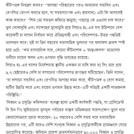
কীটপতঙ্গ নিয়ন্ত্রণ করব?" "আগাছা পরিষ্কারের পরও আমাদের সয়াবিন এবং
রেপসিড রোপণ করতে হবে, যা সময়সাপেক্ষ এবং শ্রমসাধ্য। এটা কি আসলেই
কাজ করবে?" "শিম তো সমতল জমিতে জন্মায়; পাহাড়ে কে এগুলো চাষ করে?"
ভুল বোঝাবুঝি এবং সন্দেহের মুখোমুখি হয়ে লিয়াও হং-এর দল উয়িশানে বেশ
কয়েকটি চা বাগান নির্বাচন করে ঐতিহ্যবাহী এবং পরিবেশগত—উভয় পদ্ধতিই
অবলম্বন করে। দুই বা তিন বছরের ধারাবাহিক তুলনার পর ফলাফল ক্রমশ স্পষ্ট
হয়ে ওঠে: "কম রাসায়নিক সার, কোনো কীটনাশক + আন্তঃফসল" মডেলের
অধীনে চায়ের ফলন এবং গুণমান বৃদ্ধি অব্যাহত রয়েছে।
লিয়াও হং-এর দলের নির্দেশনায় স্থানীয় একজন চা চাষি ফান দ্য সিং তার প্রায়
৬.৭ হেক্টরেরও বেশি চা বাগানের পরিবেশগত রূপান্তর ঘটিয়েছেন। তিনি বলেন,
"চা বাগানে সয়াবিন এবং রেপসিড আগাছা দমন করে, কীটপতঙ্গ ও রোগ কমায়,
মাটির উন্নতি করে এবং চায়ের গুণমান উন্নত করে—এটি সত্যিই একটি লাভজনক
পরিস্থিতি।"
‘বিজ্ঞান ও প্রযুক্তি কমিশনার’ ব্যবস্থা হলো একটি কার্যকরী পদ্ধতি, যা প্রেসিডেন্ট
সি চিন পিং ফুচিয়ানের তৃণমূল পর্যায়ের বাস্তব অভিজ্ঞতার সারসংক্ষেপ তুলে ধরে
জোরালোভাবে প্রচার করেছেন। ২০ বছরেরও বেশি সময় ধরে ধারাবাহিক
উন্নয়নের পর, এটি আরও বেশি সংখ্যক বিজ্ঞান ও প্রযুক্তিকর্মীকে গ্রামাঞ্চলে যেতে
অনুপ্রাণিত করেছে। ফুচিয়ান প্রদেশ ক্রমবর্ধমানভাবে ৯০,০০০ বিজ্ঞান ও প্রযুক্তি