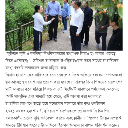
"ফুচিয়ান কৃষি ও বনবিদ্যা বিশ্ববিদ্যালয়ের অধ্যাপক লিয়াও হং আবার পাহাড়ে
ফিরে এসেছেন!"—উয়িশান চা বাগানে উপস্থিত হওয়ার সাথে সাথেই চা চাষিদের
মধ্যে খবরটি দাবানলের মতো ছড়িয়ে পড়ে।
লিয়াও হং চা গাছের সারি ধরে বসে সেগুলোর দিকে তাকিয়ে বললেন: "পাতাগুলো
খুব কালো; খুব বেশি সার প্রয়োগ করা হয়েছে।" তারপর তিনি শিকড়ের চারপাশের
মাটি আলতো করে সরিয়ে শিকড় বা রুট সিস্টেমটি সাবধানে পর্যবেক্ষণ করলেন:
"মাটি সংকুচিত এবং সাদাটে হয়ে গেছে; এটি আলগা করা দরকার।"
চা চাষিরা চারপাশে জড়ো হয়ে মনোযোগ সহকারে তাঁর কথা শুনছিলেন।
২০২১ সালের ২২শে মার্চ, ফুচিয়ান পরিদর্শনকালে প্রেসিডেন্ট সি চিন পিং
বসন্তকালীন চায়ের বৃদ্ধি পর্যবেক্ষণ করতে এবং স্থানীয় চা শিল্পের উন্নয়ন সম্পর্কে
জানতে উয়িশান শহরের ইয়ানজিকো ইকোলজিক্যাল চা বাগান পরিদর্শন করেন।