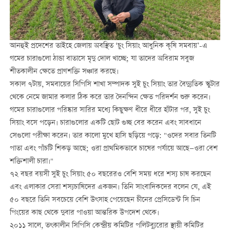
আনহুই প্রদেশের তাইহে জেলায় অবস্থিত ‘চুং সিয়াং আধুনিক কৃষি সমবায়’-এ
গমের চারাগুলো ঠান্ডা বাতাসে মৃদু দোল খাচ্ছে; যা তাদের অবিরাম সবুজ
শীতকালীন ক্ষেতে প্রাণশক্তি সঞ্চার করছে।
সকাল ৭টায়, সমবায়ের সিপিসি শাখা সম্পাদক সুই চুং সিয়াং তার বৈদ্যুতিক স্কুটার
থেকে নেমে জামার কলার ঠিক করে তার দৈনন্দিন ক্ষেত পরিদর্শন শুরু করেন।
গমের চারাগুলোর পরিষ্কার সারির মধ্যে কিছুক্ষণ ধীরে ধীরে হাঁটার পর, সুই চুং
সিয়াং বসে পড়েন। চারাগুলোর একটি ছোট গুচ্ছ বের করেন এবং সাবধানে
সেগুলো পরীক্ষা করেন। তার কালো মুখে হাসি ছড়িয়ে পড়ে: "ওদের সবার তিনটি
পাতা এবং পাঁচটি শিকড় আছে; ওরা প্রাথমিকভাবে চাষের পর্যায়ে আছে—ওরা বেশ
শক্তিশালী চারা।"
৭২ বছর বয়সী সুই চুং সিয়াং ৫০ বছরেরও বেশি সময় ধরে শস্য চাষ করছেন
এবং এলাকার সেরা শস্যচাষিদের একজন। তিনি সাংবাদিকদের বলেন যে, এই
৫০ বছরে তিনি সবচেয়ে বেশি উৎসাহ পেয়েছেন চীনের প্রেসিডেন্ট সি চিন
পিংয়ের কাছ থেকে দুবার পাওয়া আন্তরিক উপদেশ থেকে।
২০১১ সালে, তৎকালীন সিপিসি কেন্দ্রীয় কমিটির পলিটব্যুরোর স্থায়ী কমিটির