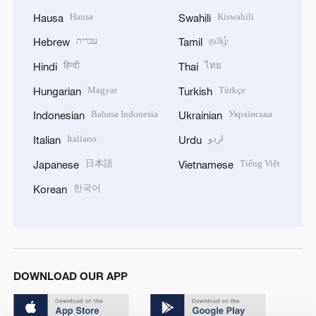
Hausa
Kiswahili
Hausa
Swahili
עברית
தமிழ்
Hebrew
Tamil
हिन्दी
ไทย
Hindi
Thai
Magyar
Türkçe
Hungarian
Turkish
Bahasa Indonesia
Українська
Indonesian
Ukrainian
Italiano
اردو
Italian
Urdu
日本語
Tiếng Việt
Japanese
Vietnamese
한국어
Korean
DOWNLOAD OUR APP