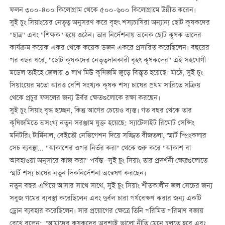
ফলন ৩০০-৪০০ কিলোগ্রাম থেকে ৫০০-৬০০ কিলোগ্রামে উন্নীত করেন।
সুই চুং সিয়াংয়ের নেতৃত্ব অনুসরণ করে বৃহৎ শস্যচাষিরা অন্যান্য ছোট কৃষকদের
"ছাত্র" এবং "শিক্ষক" হয়ে ওঠেন। তার নির্দেশনায় অনেক ছোট কৃষক তাদের
কার্যক্রম কয়েক একর থেকে কয়েক ডজন একরে প্রসারিত করেছিলেন। বছরের
পর বছর ধরে, "ছোট কৃষকদের নেতৃত্বদানকারী বৃহৎ কৃষকদের" এই সহযোগী
মডেল তাইহে জেলায় ৩ লাখ মিউ কৃষিজমি জুড়ে বিস্তৃত হয়েছে। মাঠে, সুই চুং
সিয়াংয়ের মতো আরও বেশি সংখ্যক কৃষক শস্য চাষের প্রথম সারিতে সক্রিয়
থেকে প্রচুর ফসলের জন্য উর্বর ক্ষেতগুলোকে রক্ষা করছেন।
সুই চুং সিয়াং বৃদ্ধ হচ্ছেন, কিন্তু আগের চেয়েও ব্যস্ত। গত বছর থেকে তার
কৃষিজমিতে অসংখ্য নতুন সরঞ্জাম যুক্ত হয়েছে: স্যাটেলাইট রিমোট সেন্সিং
মনিটরিং টার্মিনাল, বেইতৌ নেভিগেশন দিয়ে সজ্জিত বীজতলা, স্মার্ট স্প্রিংকলার
সেচ ব্যবস্থা... "আকাশের ওপর নির্ভর করা" থেকে শুরু করে "আকাশ বা
আবহাওয়া অনুসারে কাজ করা" পর্যন্ত—সুই চুং সিয়াং তার প্রদর্শনী ক্ষেত্রগুলোতে
স্মার্ট শস্য চাষের নতুন দিকনির্দেশনা অন্বেষণ করছেন।
নতুন বছর এগিয়ে আসার সাথে সাথে, সুই চুং সিয়াং শীতকালীন জল সেচের জন্য
সবুজ গমের ব্যবস্থা করেছিলেন এবং দুর্বল চারা পর্যবেক্ষণ করার জন্য একটি
ড্রোন ব্যবহার করেছিলেন। সার প্রয়োগের ক্ষেত্রে তিনি পরিমিত পরিমাণ বজায়
রেখে বলেন: "আমাদের কৃষকদের অবশ্যই ভালো নীতি মেনে চলতে হবে এবং