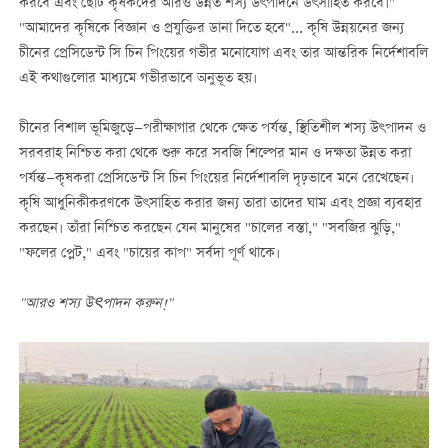
করবে এবং ছোট কৃষকদের আরও উন্নত শস্য উৎপাদনে উৎসাহিত করবে।"
"আমাদের কৃষিকে বিজ্ঞান ও প্রযুক্তির ডানা দিতে হবে"... কৃষি উন্নয়নের জন্য
চীনের প্রেসিডেন্ট সি চিন পিংয়ের গভীর মনোযোগ এবং তার আন্তরিক নির্দেশাবলি
এই কথাগুলোর মাধ্যমে গভীরভাবে অনুভূত হয়।
চীনের বিশাল ভূমিজুড়ে—পরীক্ষাগার থেকে ক্ষেত পর্যন্ত, স্থিতিশীল শস্য উৎপাদন ও
সরবরাহ নিশ্চিত করা থেকে শুরু করে সবজি শিল্পের মান ও দক্ষতা উন্নত করা
পর্যন্ত—কৃষকরা প্রেসিডেন্ট সি চিন পিংয়ের নির্দেশাবলি দৃঢ়ভাবে মনে রেখেছেন।
কৃষি আধুনিকীকরণকে উৎসাহিত করার জন্য তারা তাদের ঘাম এবং প্রজ্ঞা ব্যবহার
করছেন। তাঁরা নিশ্চিত করছেন যেন মানুষের "চালের বস্তা," "সবজির ঝুড়ি,"
"ফলের প্লেট," এবং "চায়ের কাপ" সর্বদা পূর্ণ থাকে।
"
আরও
শস্য
উ
ৎ
পাদন
করুন
!"