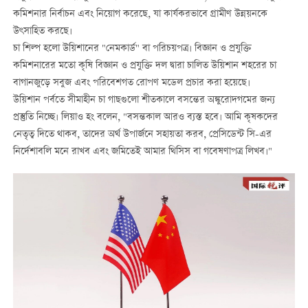
কমিশনার নির্বাচন এবং নিয়োগ করেছে, যা কার্যকরভাবে গ্রামীণ উন্নয়নকে
উৎসাহিত করছে।
চা শিল্প হলো উয়িশানের "নেমকার্ড" বা পরিচয়পত্র। বিজ্ঞান ও প্রযুক্তি
কমিশনারের মতো কৃষি বিজ্ঞান ও প্রযুক্তি দল দ্বারা চালিত উয়িশান শহরের চা
বাগানজুড়ে সবুজ এবং পরিবেশগত রোপণ মডেল প্রচার করা হয়েছে।
উয়িশান পর্বতে সীমাহীন চা গাছগুলো শীতকালে বসন্তের অঙ্কুরোদগমের জন্য
প্রস্তুতি নিচ্ছে। লিয়াও হং বলেন, "বসন্তকাল আরও ব্যস্ত হবে। আমি কৃষকদের
নেতৃত্ব দিতে থাকব, তাদের অর্থ উপার্জনে সহায়তা করব, প্রেসিডেন্ট সি-এর
নির্দেশাবলি মনে রাখব এবং জমিতেই আমার থিসিস বা গবেষণাপত্র লিখব।"