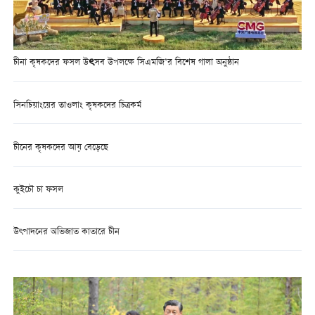
চীনা কৃষকদের ফসল উৎসব উপলক্ষে সিএমজি’র বিশেষ গালা অনুষ্ঠান
সিনচিয়াংয়ের তাওলাং কৃষকদের চিত্রকর্ম
চীনের কৃষকদের আয় বেড়েছে
কুইচৌ চা ফসল
উৎপাদনের অভিজাত কাতারে চীন