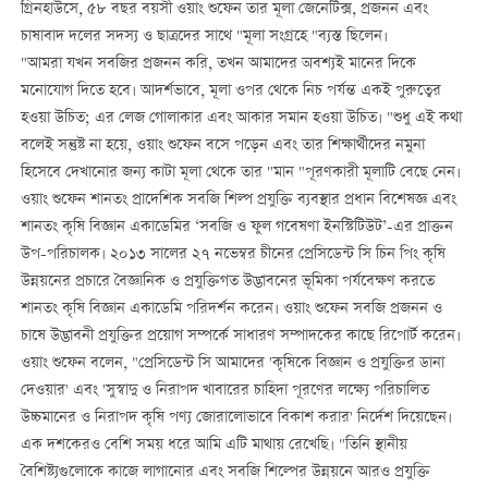
গ্রিনহাউসে, ৫৮ বছর বয়সী ওয়াং শুফেন তার মূলা জেনেটিক্স, প্রজনন এবং
চাষাবাদ দলের সদস্য ও ছাত্রদের সাথে
"
মূলা সংগ্রহে
"
ব্যস্ত ছিলেন।
"
আমরা যখন সবজির প্রজনন করি
,
তখন আমাদের অবশ্যই মানের দিকে
মনোযোগ দিতে হবে। আদর্শভাবে, মূলা ওপর থেকে নিচ পর্যন্ত একই পুরুত্বের
হওয়া উচিত; এর লেজ গোলাকার এবং আকার সমান হওয়া উচিত।
"
শুধু এই কথা
বলেই সন্তুষ্ট না হয়ে
,
ওয়াং শুফেন বসে পড়েন এবং তার শিক্ষার্থীদের নমুনা
হিসেবে দেখানোর জন্য কাটা মূলা থেকে তার
"
মান
"
পূরণকারী মূলাটি বেছে নেন।
ওয়াং শুফেন শানতং প্রাদেশিক সবজি শিল্প প্রযুক্তি ব্যবস্থার প্রধান বিশেষজ্ঞ এবং
শানতং কৃষি বিজ্ঞান একাডেমির ‘সবজি ও ফুল গবেষণা ইনস্টিটিউট’-এর প্রাক্তন
উপ-পরিচালক। ২০১৩ সালের ২৭ নভেম্বর চীনের প্রেসিডেন্ট সি চিন পিং কৃষি
উন্নয়নের প্রচারে বৈজ্ঞানিক ও প্রযুক্তিগত উদ্ভাবনের ভূমিকা পর্যবেক্ষণ করতে
শানতং কৃষি বিজ্ঞান একাডেমি পরিদর্শন করেন। ওয়াং শুফেন সবজি প্রজনন ও
চাষে উদ্ভাবনী প্রযুক্তির প্রয়োগ সম্পর্কে সাধারণ সম্পাদকের কাছে রিপোর্ট করেন।
ওয়াং শুফেন বলেন, "প্রেসিডেন্ট সি আমাদের 'কৃষিকে বিজ্ঞান ও প্রযুক্তির ডানা
দেওয়ার' এবং 'সুস্বাদু ও নিরাপদ খাবারের চাহিদা পূরণের লক্ষ্যে পরিচালিত
উচ্চমানের ও নিরাপদ কৃষি পণ্য জোরালোভাবে বিকাশ করার' নির্দেশ দিয়েছেন।
এক দশকেরও বেশি সময় ধরে আমি এটি মাথায় রেখেছি।
"
তিনি স্থানীয়
বৈশিষ্ট্যগুলোকে কাজে লাগানোর এবং সবজি শিল্পের উন্নয়নে আরও প্রযুক্তি