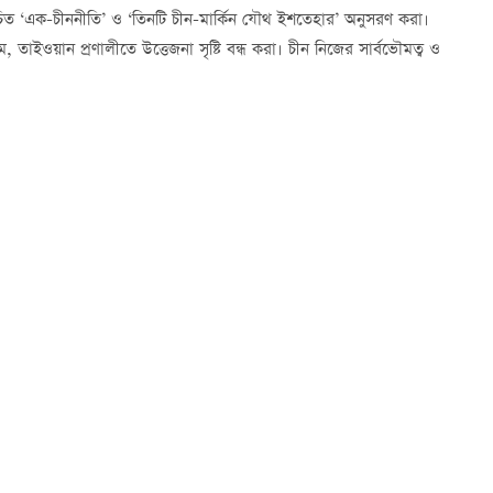
ট্রের উচিত ‘এক-চীননীতি’ ও ‘তিনটি চীন-মার্কিন যৌথ ইশতেহার’ অনুসরণ করা।
যমে, তাইওয়ান প্রণালীতে উত্তেজনা সৃষ্টি বন্ধ করা। চীন নিজের সার্বভৌমত্ব ও