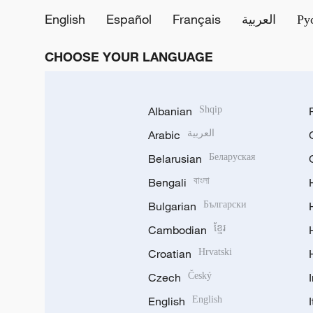
English
Español
Français
العربية
Ру
CHOOSE YOUR LANGUAGE
Albanian
Shqip
Arabic
العربية
Belarusian
Беларуская
Bengali
বাংলা
Bulgarian
Български
Cambodian
ខ្មែរ
Croatian
Hrvatski
Czech
Český
English
English