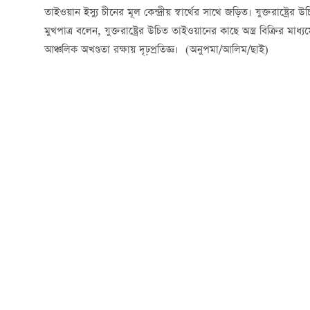
তাইওয়ান ইস্যু চীনের মূল কেন্দ্রীয় স্বার্থের সাথে জড়িত। যুক্তরাষ্
মুখপাত্র বলেন, যুক্তরাষ্ট্রের উচিত তাইওয়ানের কাছে অস্ত্র বিক্রির মাধ্
আঞ্চলিক অখণ্ডতা রক্ষায় দৃঢ়প্রতিজ্ঞ। (অনুপমা/আলিম/ছাই)