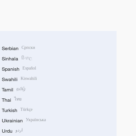
Serbian
Српски
Sinhala
සිංහල
Spanish
Español
Swahili
Kiswahili
Tamil
தமிழ்
Thai
ไทย
Turkish
Türkçe
Ukrainian
Українська
Urdu
اردو