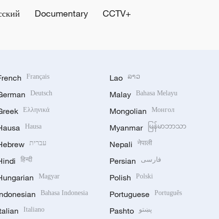
сский
Documentary
CCTV+
French
Français
Lao
ລາວ
German
Deutsch
Malay
Bahasa Melayu
Greek
Ελληνικά
Mongolian
Монгол
Hausa
Hausa
Myanmar
မြန်မာဘာသာ
Hebrew
עברית
Nepali
नेपाली
Hindi
हिन्दी
Persian
فارسی
Hungarian
Magyar
Polish
Polski
Indonesian
Bahasa Indonesia
Portuguese
Português
Italian
Italiano
Pashto
پښتو