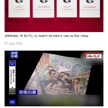
তাজিকিস্তানে ‘সি চিন পিং: দ্য গভর্ন্যান্স অব চায়না’র পঞ্চম খণ্ড নিয়ে পাঠচক্র
07-Aug-2026