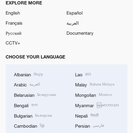
EXPLORE MORE
English
Español
Français
العربية
Русский
Documentary
CCTV+
CHOOSE YOUR LANGUAGE
Shqip
ລາວ
Albanian
Lao
العربية
Bahasa Melayu
Arabic
Malay
Беларуская
Монгол
Belarusian
Mongolian
বাংলা
မြန်မာဘာသာ
Bengali
Myanmar
Български
नेपाली
Bulgarian
Nepali
ខ្មែរ
فارسی
Cambodian
Persian