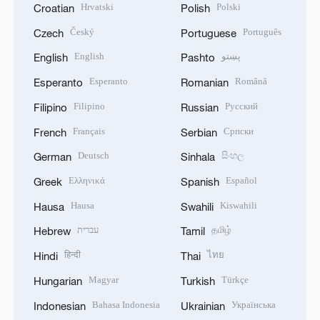
Hrvatski
Polski
Croatian
Polish
Český
Português
Czech
Portuguese
English
پښتو
English
Pashto
Esperanto
Română
Esperanto
Romanian
Filipino
Русский
Filipino
Russian
Français
Српски
French
Serbian
Deutsch
සිංහල
German
Sinhala
Ελληνικά
Español
Greek
Spanish
Hausa
Kiswahili
Hausa
Swahili
עברית
தமிழ்
Hebrew
Tamil
हिन्दी
ไทย
Hindi
Thai
Magyar
Türkçe
Hungarian
Turkish
Bahasa Indonesia
Українська
Indonesian
Ukrainian