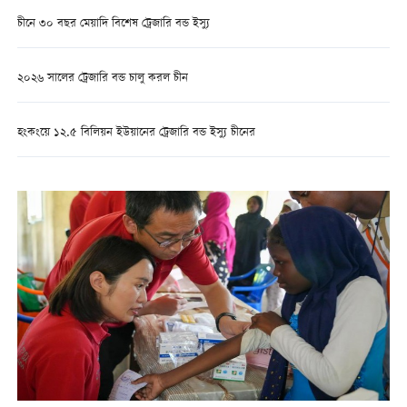
চীনে ৩০ বছর মেয়াদি বিশেষ ট্রেজারি বন্ড ইস্যু
২০২৬ সালের ট্রেজারি বন্ড চালু করল চীন
হংকংয়ে ১২.৫ বিলিয়ন ইউয়ানের ট্রেজারি বন্ড ইস্যু চীনের