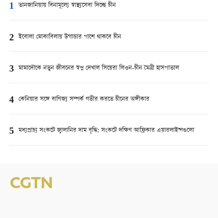
1
তানজানিয়ায় বিনামূল্যে স্বাস্থ্যসেবা দিচ্ছে চীন
2
ইবোলা মোকাবিলায় উগান্ডার পাশে থাকবে চীন
3
মামাদৌকে নতুন জীবনের স্বপ্ন দেখাল সিয়েরা লিওন-চীন মৈত্রী হাসপাতাল
4
কেনিয়ার সঙ্গে বাণিজ্য সম্পর্ক গভীর করতে চীনের অঙ্গীকার
5
মধ্যপ্রাচ্য সংকটে জ্বালানির দাম বৃদ্ধি: সংকটে দক্ষিণ আফ্রিকার এয়ারলাইন্সগুলো