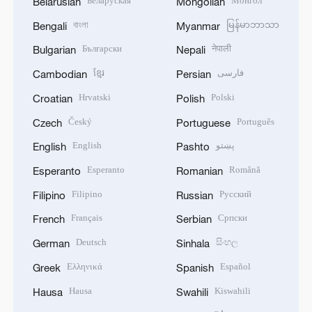
Беларуская
Монгол
Belarusian
Mongolian
বাংলা
မြန်မာဘာသာ
Bengali
Myanmar
Български
नेपाली
Bulgarian
Nepali
ខ្មែរ
فارسی
Cambodian
Persian
Hrvatski
Polski
Croatian
Polish
Český
Português
Czech
Portuguese
English
پښتو
English
Pashto
Esperanto
Română
Esperanto
Romanian
Filipino
Русский
Filipino
Russian
Français
Српски
French
Serbian
Deutsch
සිංහල
German
Sinhala
Ελληνικά
Español
Greek
Spanish
Hausa
Kiswahili
Hausa
Swahili