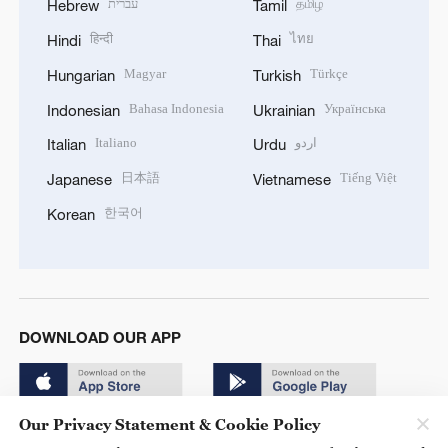
עברית
தமிழ்
Hebrew
Tamil
हिन्दी
ไทย
Hindi
Thai
Magyar
Türkçe
Hungarian
Turkish
Bahasa Indonesia
Українська
Indonesian
Ukrainian
Italiano
اردو
Italian
Urdu
日本語
Tiếng Việt
Japanese
Vietnamese
한국어
Korean
DOWNLOAD OUR APP
Our Privacy Statement & Cookie Policy