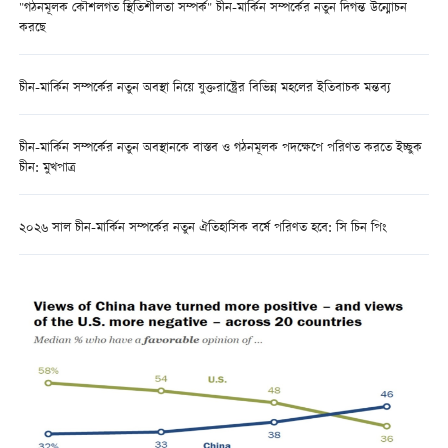
"গঠনমূলক কৌশলগত স্থিতিশীলতা সম্পর্ক" চীন-মার্কিন সম্পর্কের নতুন দিগন্ত উন্মোচন
করছে
চীন-মার্কিন সম্পর্কের নতুন অবস্থা নিয়ে যুক্তরাষ্ট্রের বিভিন্ন মহলের ইতিবাচক মন্তব্য
চীন-মার্কিন সম্পর্কের নতুন অবস্থানকে বাস্তব ও গঠনমূলক পদক্ষেপে পরিণত করতে ইচ্ছুক
চীন: মুখপাত্র
২০২৬ সাল চীন-মার্কিন সম্পর্কের নতুন ঐতিহাসিক বর্ষে পরিণত হবে: সি চিন পিং