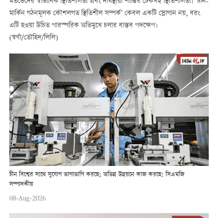
মতভেদের স্বাভাবিক স্থিতিশীলতা এবং দীর্ঘস্থায়ী শান্তির টেকসই স্থিতিশীলতা। ‘চীন-
মার্কিন গঠনমূলক কৌশলগত স্থিতিশীল সম্পর্ক’ কেবল একটি স্লোগান নয়, বরং
এটি হওয়া উচিত পারস্পরিক অভিমুখে চলার বাস্তব পদক্ষেপ।
(স্বর্ণা/তৌহিদ/লিলি)
চীন বিশ্বের সাথে সুযোগ ভাগাভাগি করছে; অভিন্ন উন্নয়নে কাজ করছে: সিএমজি
সম্পাদকীয়
08-Aug-2026