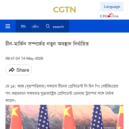
Language
টিভি
রেডিও
search
চীন-মার্কিন সম্পর্কের নতুন অবস্থান নির্ধারিত
09:47:24 14-May-2026
Share
মে ১৪: আজ (বৃহস্পতিবার) সকালে চীনের প্রেসিডেন্ট সি চিন পিং বেইজিংয়ের
গণ-মহাভবনে সফররত যুক্তরাষ্ট্রের প্রেসিডেন্ট ডোনাল্ড ট্রাম্পের সঙ্গে বৈঠক
করেন।