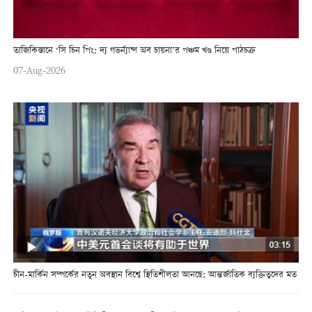
তাজিকিস্তানে ‘সি চিন পিং: দ্য গভর্ন্যান্স অব চায়না’র পঞ্চম খণ্ড নিয়ে পাঠচক্র
07-Aug-2026
চীন-মার্কিন সম্পর্কের নতুন অবস্থান বিশ্বে স্থিতিশীলতা আনছে: আন্তর্জাতিক ব্যক্তিত্বদের মত