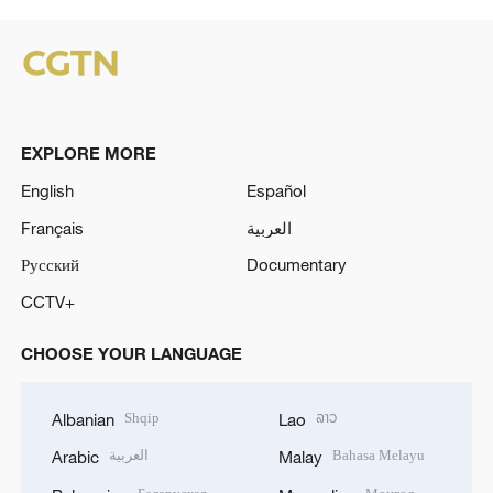
EXPLORE MORE
English
Español
Français
العربية
Русский
Documentary
CCTV+
CHOOSE YOUR LANGUAGE
Shqip
ລາວ
Albanian
Lao
العربية
Bahasa Melayu
Arabic
Malay