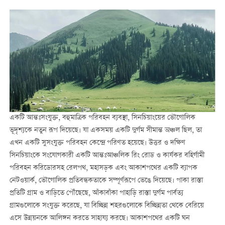
একটি আন্তঃসংযুক্ত, বহুমাত্রিক পরিবহন ব্যবস্থা, সিনচিয়াংয়ের ভৌগোলিক
ভূদৃশ্যকে নতুন রূপ দিয়েছে। যা একসময় একটি দুর্গম সীমান্ত অঞ্চল ছিল, তা
এখন একটি সুসংযুক্ত পরিবহন কেন্দ্রে পরিণত হয়েছে। উত্তর ও দক্ষিণ
সিনচিয়াংকে সংযোগকারী একটি আন্তঃআঞ্চলিক রিং রোড ও কার্যকর বহির্গামী
পরিবহন করিডোরসহ রেলপথ, মহাসড়ক এবং আকাশপথের একটি ব্যাপক
নেটওয়ার্ক, ভৌগোলিক প্রতিবন্ধকতাকে সম্পূর্ণরূপে ভেঙে দিয়েছে। পাকা রাস্তা
প্রতিটি গ্রাম ও বাড়িতে পৌঁছেছে, আঁকাবাঁকা পাহাড়ি রাস্তা দুর্গম পার্বত্য
গ্রামগুলোকে সংযুক্ত করেছে, যা বিচ্ছিন্ন শহরগুলোকে বিচ্ছিন্নতা থেকে বেরিয়ে
এসে উন্নয়নকে আলিঙ্গন করতে সাহায্য করছে। আকাশপথের একটি ঘন