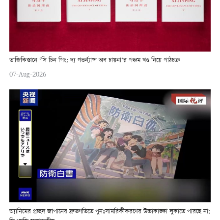
তাজিকিস্তানে ‘সি চিন পিং: দ্য গভর্ন্যান্স অব চায়না’র পঞ্চম খণ্ড নিয়ে পাঠচক্র
07-Aug-2026
অ্যানিমের প্রচ্ছদ জাপানের দ্রুতগতিতে পুনঃসামরিকীকরণের উচ্চাকাঙ্ক্ষা লুকাতে পারছে না: