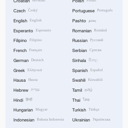
Hrvatski
Polski
Croatian
Polish
Český
Português
Czech
Portuguese
English
پښتو
English
Pashto
Esperanto
Română
Esperanto
Romanian
Filipino
Русский
Filipino
Russian
Français
Српски
French
Serbian
Deutsch
සිංහල
German
Sinhala
Ελληνικά
Español
Greek
Spanish
Hausa
Kiswahili
Hausa
Swahili
עברית
தமிழ்
Hebrew
Tamil
हिन्दी
ไทย
Hindi
Thai
Magyar
Türkçe
Hungarian
Turkish
Bahasa Indonesia
Українська
Indonesian
Ukrainian