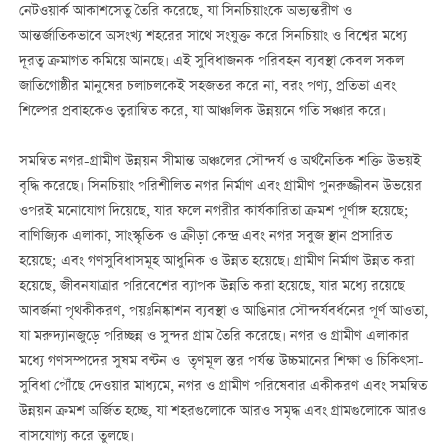
নেটওয়ার্ক আকাশসেতু তৈরি করেছে, যা সিনচিয়াংকে অভ্যন্তরীণ ও
আন্তর্জাতিকভাবে অসংখ্য শহরের সাথে সংযুক্ত করে সিনচিয়াং ও বিশ্বের মধ্যে
দূরত্ব ক্রমাগত কমিয়ে আনছে। এই সুবিধাজনক পরিবহন ব্যবস্থা কেবল সকল
জাতিগোষ্ঠীর মানুষের চলাচলকেই সহজতর করে না, বরং পণ্য, প্রতিভা এবং
শিল্পের প্রবাহকেও ত্বরান্বিত করে, যা আঞ্চলিক উন্নয়নে গতি সঞ্চার করে।
সমন্বিত নগর-গ্রামীণ উন্নয়ন সীমান্ত অঞ্চলের সৌন্দর্য ও অর্থনৈতিক শক্তি উভয়ই
বৃদ্ধি করেছে। সিনচিয়াং পরিশীলিত নগর নির্মাণ এবং গ্রামীণ পুনরুজ্জীবন উভয়ের
ওপরই মনোযোগ দিয়েছে, যার ফলে নগরীর কার্যকারিতা ক্রমশ পূর্ণাঙ্গ হয়েছে;
বাণিজ্যিক এলাকা, সাংস্কৃতিক ও ক্রীড়া কেন্দ্র এবং নগর সবুজ স্থান প্রসারিত
হয়েছে; এবং গণসুবিধাসমূহ আধুনিক ও উন্নত হয়েছে। গ্রামীণ নির্মাণ উন্নত করা
হয়েছে, জীবনযাত্রার পরিবেশের ব্যাপক উন্নতি করা হয়েছে, যার মধ্যে রয়েছে
আবর্জনা পৃথকীকরণ, পয়ঃনিষ্কাশন ব্যবস্থা ও আঙিনার সৌন্দর্যবর্ধনের পূর্ণ আওতা,
যা মরুদ্যানজুড়ে পরিচ্ছন্ন ও সুন্দর গ্রাম তৈরি করেছে। নগর ও গ্রামীণ এলাকার
মধ্যে গণসম্পদের সুষম বণ্টন ও তৃণমূল স্তর পর্যন্ত উচ্চমানের শিক্ষা ও চিকিত্সা-
সুবিধা পৌঁছে দেওয়ার মাধ্যমে, নগর ও গ্রামীণ পরিষেবার একীকরণ এবং সমন্বিত
উন্নয়ন ক্রমশ অর্জিত হচ্ছে, যা শহরগুলোকে আরও সমৃদ্ধ এবং গ্রামগুলোকে আরও
বাসযোগ্য করে তুলছে।