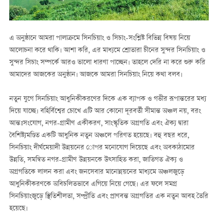
এ অনুষ্ঠানে আমরা পালাক্রমে সিনচিয়াং ও সিচাং-সংশ্লিষ্ট বিভিন্ন বিষয় নিয়ে
আলোচনা করে থাকি। আশা করি, এর মাধ্যমে শ্রোতারা চীনের সুন্দর সিনচিয়াং ও
সুন্দর সিচাং সম্পর্কে আরও ভালো ধারণা পাচ্ছেন। তাহলে দেরি না করে শুরু করি
আমাদের আজকের অনুষ্ঠান। আজকে আমরা সিনচিয়াং নিয়ে কথা বলব।
নতুন যুগে সিনচিয়াং আধুনিকীকরণের দিকে এক ব্যাপক ও গভীর রূপান্তরের মধ্য
দিয়ে যাচ্ছে। বহির্বিশ্বের চোখে এটি আর কোনো দূরবর্তী সীমান্ত অঞ্চল নয়, বরং
আন্তঃসংযোগ, নগর-গ্রামীণ একীকরণ, সাংস্কৃতিক অগ্রগতি এবং ঐক্য দ্বারা
বৈশিষ্ট্যমণ্ডিত একটি আধুনিক নতুন অঞ্চলে পরিণত হয়েছে। বহু বছর ধরে,
সিনচিয়াং দীর্ঘমেয়াদী উন্নয়নের োপর মনোযোগ দিয়েছে এবং অবকাঠামোর
উন্নতি, সমন্বিত নগর-গ্রামীণ উন্নয়নকে উত্সাহিত করা, জাতিগত ঐক্য ও
অগ্রগতিকে লালন করা এবং জনসেবার মানোন্নয়নের মাধ্যমে অঞ্চলজুড়ে
আধুনিকীকরণকে অবিচলিতভাবে এগিয়ে নিয়ে গেছে। এর ফলে সমগ্র
সিনচিয়াংজুড়ে স্থিতিশীলতা, সম্প্রীতি এবং প্রাণবন্ত অগ্রগতির এক নতুন আবহ তৈরি
হয়েছে।