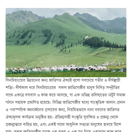
সিনচিয়াংয়ের উন্নয়নের জন্য জাতিগত ঐক্যই হলো সবচেয়ে গভীর ও দীর্ঘস্থায়ী
শক্তি। দীর্ঘকাল ধরে সিনচিয়াংয়ের সকল জাতিগোষ্ঠীর মানুষ নিবিড় সম্প্রীতির
সাথে একত্রে বসবাস ও কাজ করে আসছে, যা এক অভিন্ন ভবিষ্যতের অটুট সমাজ
গঠনে সহায়ক প্রমাণিত হয়েছে। বিভিন্ন জাতিগোষ্ঠীর মধ্যে সাংস্কৃতিক আদান-প্রদান
ও পারস্পরিক জ্ঞানার্জনের প্রসারের জন্য, নিয়মিতভাবে নানা ধরনের জাতিগত
ঐক্যমূলক কার্যক্রম অনুষ্ঠিত হয়। ঐতিহ্যবাহী সংস্কৃতি সুরক্ষিত ও প্রজন্ম থেকে
প্রজন্মান্তরে বাহিত হয়, এবং একই সাথে আধুনিক সভ্যতা মানুষের হৃদয়ে মিশে