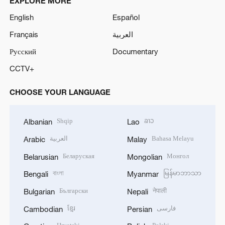
EXPLORE MORE
English
Español
Français
العربية
Русский
Documentary
CCTV+
CHOOSE YOUR LANGUAGE
Shqip
ລາວ
Albanian
Lao
العربية
Bahasa Melayu
Arabic
Malay
Беларуская
Монгол
Belarusian
Mongolian
বাংলা
မြန်မာဘာသာ
Bengali
Myanmar
Български
नेपाली
Bulgarian
Nepali
ខ្មែរ
فارسی
Cambodian
Persian