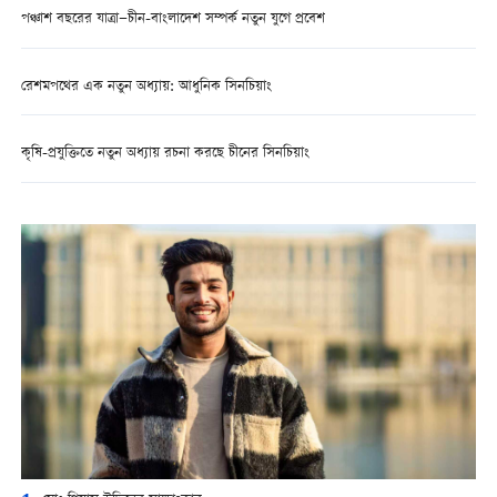
পঞ্চাশ বছরের যাত্রা—চীন-বাংলাদেশ সম্পর্ক নতুন যুগে প্রবেশ
রেশমপথের এক নতুন অধ্যায়: আধুনিক সিনচিয়াং
কৃষি-প্রযুক্তিতে নতুন অধ্যায় রচনা করছে চীনের সিনচিয়াং