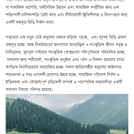
যায়। সকল জাতিগোষ্ঠীর মানুষ এক হৃদয় ও এক মন নিয়ে একসাথে কাজ করে,
যা সামাজিক অগ্রগতি, অর্থনৈতিক উন্নয়ন এবং সামাজিক সম্প্রীতির জন্য এক
শক্তিশালী চালিকাশক্তি তৈরি করে এবং দীর্ঘমেয়াদী স্থিতিশীলতা ও নিরাপত্তার জন্য
একটি মজবুত ভিত্তি নির্মাণ করে।
সভ্যতার এক নতুন ঢেউ মানুষের অন্তরে ছড়িয়ে পড়ছে, এবং সুখের ভিত্তি ক্রমশ
মজবুত হচ্ছে। আজ সিনচিয়াংয়ে জনগণের আধ্যাত্মিক ও সাংস্কৃতিক জীবন সমৃদ্ধ ও
বৈচিত্র্যময়; তৃণমূল পর্যায়ের সাংস্কৃতিক কেন্দ্রগুলো পরিপূর্ণভাবে পরিচালিত হচ্ছে;
সকলের জন্য শরীরচর্চা, সাংস্কৃতিক অনুষ্ঠান এবং পঠন ও বিজ্ঞান প্রচারের মতো
কার্যক্রম নিয়মিতভাবে আয়োজিত হচ্ছে। সকল জাতিগোষ্ঠীর মানুষের আইনগত
সচেতনতা ও সভ্য গুণাবলী ক্রমাগত উন্নত হচ্ছে; সামাজিক পরিবেশ নির্মল ও
ইতিবাচক এবং সৌহার্দ্যপূর্ণ প্রতিবেশী সম্পর্ক ও পারস্পরিক সহযোগিতা একটি
সাধারণ নিয়মে পরিণত হয়েছে।