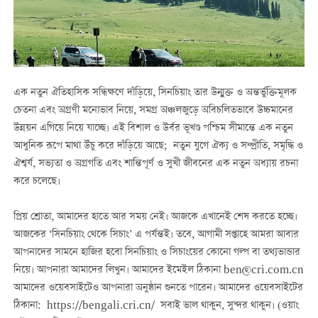
এক নতুন ঐতিহাসিক সন্ধিক্ষণে দাঁড়িয়ে, সিনচিয়াং তার উন্মুক্ত ও অন্তর্ভুক্তিমূলক
চেতনা এবং অগ্রণী মনোভাব নিয়ে, সমগ্র অঞ্চলজুড়ে অবিচলিতভাবে উচ্চমানের
উন্নয়ন এগিয়ে নিয়ে যাচ্ছে। এই বিশাল ও উর্বর ভূখণ্ড পশ্চিম সীমান্তে এক নতুন
আধুনিক রূপে মাথা উঁচু করে দাঁড়িয়ে আছে; নতুন যুগে ঐক্য ও সম্প্রীতি, সমৃদ্ধি ও
ঐশ্বর্য, সভ্যতা ও অগ্রগতি এবং শান্তিপূর্ণ ও সুখী জীবনের এক নতুন অধ্যায় রচনা
করে চলেছে।
প্রিয় শ্রোতা, আমাদের হাতে আর সময় নেই। আজকে এখানেই শেষ করতে হচ্ছে।
আজকের ‘সিনচিয়াং থেকে সিচাং’ এ পর্যন্তই। তবে, আগামী সপ্তাহে আমরা আবার
আপনাদের সামনে হাজির হবো সিনচিয়াং ও সিচাংয়ের কোনো গল্প বা তথ্যভান্ডার
নিয়ে। আপনারা আমাদের লিখুন। আমাদের ইমেইল ঠিকানা ben@cri.com.cn
আমাদের ওয়েবসাইটেও আপনারা অনুষ্ঠান শুনতে পারেন। আমাদের ওয়েবসাইটের
ঠিকানা: https://bengali.cri.cn/ সবাই ভাল থাকুন, সুন্দর থাকুন। (ওয়াং