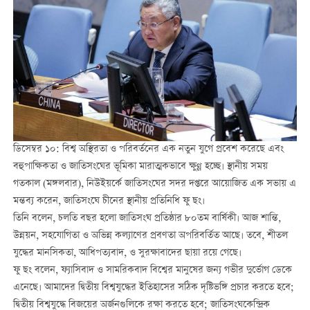
ডিসেম্বর ১০: বিশ্ব অস্থিরতা ও পরিবর্তনের এক নতুন যুগে প্রবেশ করেছে এবং
বহুপাক্ষিকতা ও জাতিসংঘের ভূমিকা মারাত্মকভাবে ক্ষুণ্ণ হচ্ছে। স্থানীয় সময়
গতকাল (মঙ্গলবার), নিউইয়র্কে জাতিসংঘের সদর দপ্তরে আয়োজিত এক সভায় এ
মন্তব্য করেন, জাতিসংঘে চীনের স্থানীয় প্রতিনিধি ফু ছং।
তিনি বলেন, চলতি বছর হলো জাতিসংঘ প্রতিষ্ঠার ৮০তম বার্ষিকী। আজ শান্তি,
উন্নয়ন, সহযোগিতা ও অভিন্ন কল্যাণের প্রবণতা অপরিবর্তিত আছে। তবে, শীতল
যুদ্ধের মানসিকতা, আধিপত্যবাদ, ও সুরক্ষাবাদের ছায়া রয়ে গেছে।
ফু ছং বলেন, ফ্যাসিবাদ ও সামরিকবাদ বিশ্বের মানুষের জন্য গভীর দুর্ভোগ ডেকে
এনেছে। আমাদের দ্বিতীয় বিশ্বযুদ্ধের ইতিহাসের সঠিক দৃষ্টিভঙ্গি প্রচার করতে হবে;
দ্বিতীয় বিশ্বযুদ্ধে বিজয়ের অর্জনগুলিকে রক্ষা করতে হবে; জাতিসংঘকেন্দ্রিক