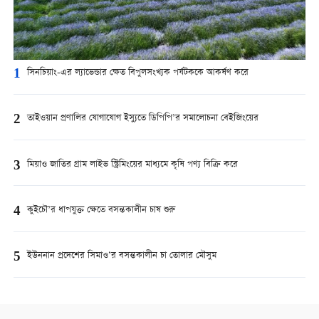
1
সিনচিয়াং-এর ল্যাভেন্ডার ক্ষেত বিপুলসংখ্যক পর্যটককে আকর্ষণ করে
2
তাইওয়ান প্রণালির যোগাযোগ ইস্যুতে ডিপিপি’র সমালোচনা বেইজিংয়ের
3
মিয়াও জাতির গ্রাম লাইভ স্ট্রিমিংয়ের মাধ্যমে কৃষি পণ্য বিক্রি করে
4
কুইচৌ’র ধাপযুক্ত ক্ষেতে বসন্তকালীন চাষ শুরু
5
ইউননান প্রদেশের সিমাও’র বসন্তকালীন চা তোলার মৌসুম