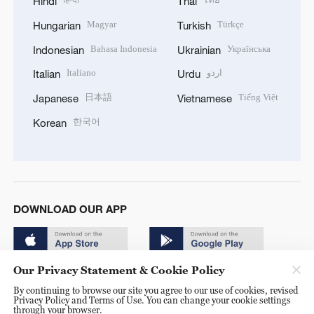
Hindi
Thai
Magyar
Türkçe
Hungarian
Turkish
Bahasa Indonesia
Українська
Indonesian
Ukrainian
Italiano
اردو
Italian
Urdu
日本語
Tiếng Việt
Japanese
Vietnamese
한국어
Korean
DOWNLOAD OUR APP
Our Privacy Statement & Cookie Policy
By continuing to browse our site you agree to our use of cookies, revised
Privacy Policy and Terms of Use. You can change your cookie settings
through your browser.
© China Radio International.CRI. All Rights Reserved. 16A