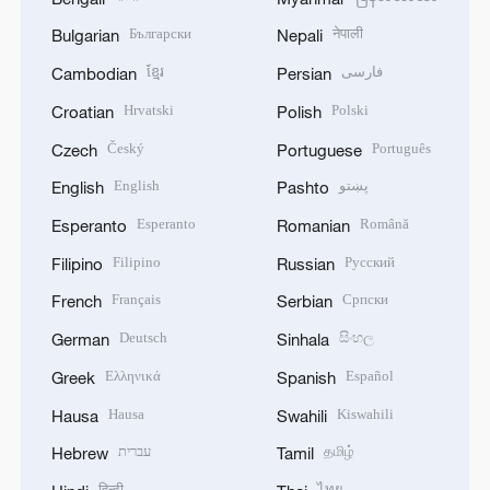
Български
नेपाली
Bulgarian
Nepali
ខ្មែរ
فارسی
Cambodian
Persian
Hrvatski
Polski
Croatian
Polish
Český
Português
Czech
Portuguese
English
پښتو
English
Pashto
Esperanto
Română
Esperanto
Romanian
Filipino
Русский
Filipino
Russian
Français
Српски
French
Serbian
Deutsch
සිංහල
German
Sinhala
Ελληνικά
Español
Greek
Spanish
Hausa
Kiswahili
Hausa
Swahili
עברית
தமிழ்
Hebrew
Tamil
हिन्दी
ไทย