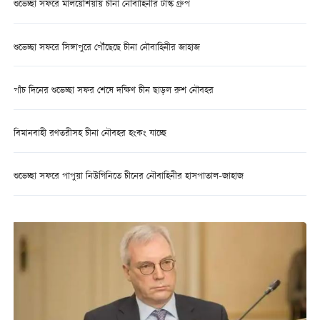
শুভেচ্ছা সফরে মালয়েশিয়ায় চীনা নৌবাহিনীর টাস্ক গ্রুপ
শুভেচ্ছা সফরে সিঙ্গাপুরে পৌঁছেছে চীনা নৌবাহিনীর জাহাজ
পাঁচ দিনের শুভেচ্ছা সফর শেষে দক্ষিণ চীন ছাড়ল রুশ নৌবহর
বিমানবাহী রণতরীসহ চীনা নৌবহর হংকং যাচ্ছে
শুভেচ্ছা সফরে পাপুয়া নিউগিনিতে চীনের নৌবাহিনীর হাসপাতাল-জাহাজ