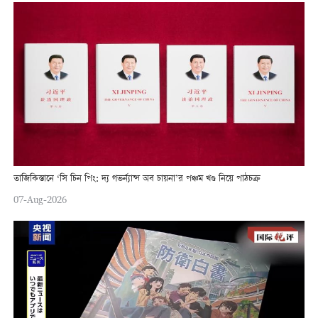
তাজিকিস্তানে ‘সি চিন পিং: দ্য গভর্ন্যান্স অব চায়না’র পঞ্চম খণ্ড নিয়ে পাঠচক্র
07-Aug-2026