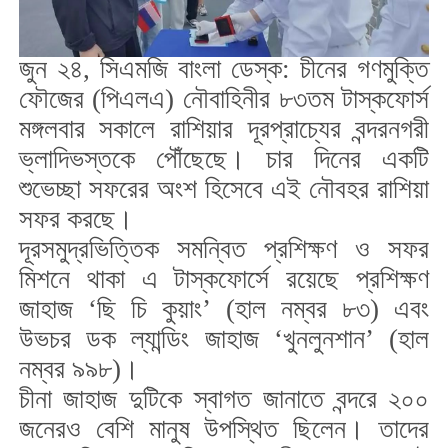
জুন ২৪, সিএমজি বাংলা ডেস্ক: চীনের গণমুক্তি
ফৌজের (পিএলএ) নৌবাহিনীর ৮৩তম টাস্কফোর্স
মঙ্গলবার সকালে রাশিয়ার দূরপ্রাচ্যের বন্দরনগরী
ভ্লাদিভস্তকে পৌঁছেছে। চার দিনের একটি
শুভেচ্ছা সফরের অংশ হিসেবে এই নৌবহর রাশিয়া
সফর করছে।
দূরসমুদ্রভিত্তিক সমন্বিত প্রশিক্ষণ ও সফর
মিশনে থাকা এ টাস্কফোর্সে রয়েছে প্রশিক্ষণ
জাহাজ ‘ছি চি কুয়াং’ (হাল নম্বর ৮৩) এবং
উভচর ডক ল্যান্ডিং জাহাজ ‘খুনলুনশান’ (হাল
নম্বর ৯৯৮)।
চীনা জাহাজ দুটিকে স্বাগত জানাতে বন্দরে ২০০
জনেরও বেশি মানুষ উপস্থিত ছিলেন। তাদের