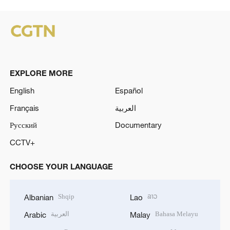
EXPLORE MORE
English
Español
Français
العربية
Русский
Documentary
CCTV+
CHOOSE YOUR LANGUAGE
Shqip
ລາວ
Albanian
Lao
العربية
Bahasa Melayu
Arabic
Malay