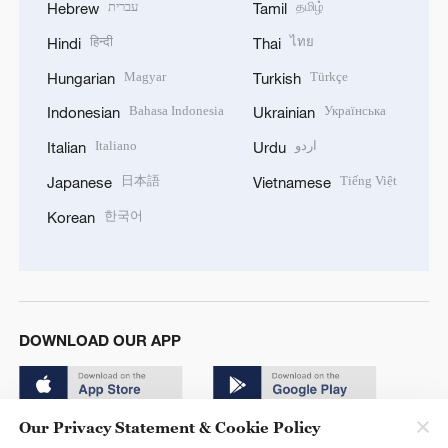
עברית
தமிழ்
Hebrew
Tamil
हिन्दी
ไทย
Hindi
Thai
Magyar
Türkçe
Hungarian
Turkish
Bahasa Indonesia
Українська
Indonesian
Ukrainian
Italiano
اردو
Italian
Urdu
日本語
Tiếng Việt
Japanese
Vietnamese
한국어
Korean
DOWNLOAD OUR APP
Our Privacy Statement & Cookie Policy