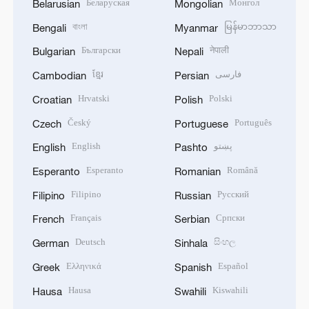
Беларуская
Монгол
Belarusian
Mongolian
বাংলা
မြန်မာဘာသာ
Bengali
Myanmar
Български
नेपाली
Bulgarian
Nepali
ខ្មែរ
فارسی
Cambodian
Persian
Hrvatski
Polski
Croatian
Polish
Český
Português
Czech
Portuguese
English
پښتو
English
Pashto
Esperanto
Română
Esperanto
Romanian
Filipino
Русский
Filipino
Russian
Français
Српски
French
Serbian
Deutsch
සිංහල
German
Sinhala
Ελληνικά
Español
Greek
Spanish
Hausa
Kiswahili
Hausa
Swahili