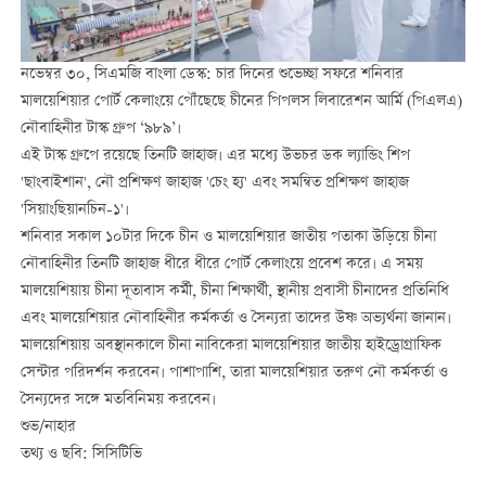
নভেম্বর ৩০, সিএমজি বাংলা ডেস্ক: চার দিনের শুভেচ্ছা সফরে শনিবার
মালয়েশিয়ার পোর্ট কেলাংয়ে পৌঁছেছে চীনের পিপলস লিবারেশন আর্মি (পিএলএ)
নৌবাহিনীর টাস্ক গ্রুপ ‘৯৮৯’।
এই টাস্ক গ্রুপে রয়েছে তিনটি জাহাজ। এর মধ্যে উভচর ডক ল্যান্ডিং শিপ
'ছাংবাইশান', নৌ প্রশিক্ষণ জাহাজ 'চেং হ্য' এবং সমন্বিত প্রশিক্ষণ জাহাজ
'সিয়াংছিয়ানচিন-১'।
শনিবার সকাল ১০টার দিকে চীন ও মালয়েশিয়ার জাতীয় পতাকা উড়িয়ে চীনা
নৌবাহিনীর তিনটি জাহাজ ধীরে ধীরে পোর্ট কেলাংয়ে প্রবেশ করে। এ সময়
মালয়েশিয়ায় চীনা দূতাবাস কর্মী, চীনা শিক্ষার্থী, স্থানীয় প্রবাসী চীনাদের প্রতিনিধি
এবং মালয়েশিয়ার নৌবাহিনীর কর্মকর্তা ও সৈন্যরা তাদের উষ্ণ অভ্যর্থনা জানান।
মালয়েশিয়ায় অবস্থানকালে চীনা নাবিকেরা মালয়েশিয়ার জাতীয় হাইড্রোগ্রাফিক
সেন্টার পরিদর্শন করবেন। পাশাপাশি, তারা মালয়েশিয়ার তরুণ নৌ কর্মকর্তা ও
সৈন্যদের সঙ্গে মতবিনিময় করবেন।
শুভ/নাহার
তথ্য ও ছবি: সিসিটিভি