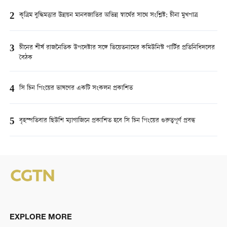
2
কৃত্রিম বুদ্ধিমত্তার উন্নয়ন মানবজাতির অভিন্ন স্বার্থের সাথে সংশ্লিষ্ট: চীনা মুখপাত্র
3
চীনের শীর্ষ রাজনৈতিক উপদেষ্টার সঙ্গে ভিয়েতনামের কমিউনিস্ট পার্টির প্রতিনিধিদলের
বৈঠক
4
সি চিন পিংয়ের ভাষণের একটি সংকলন প্রকাশিত
5
বৃহস্পতিবার ছিউশি ম্যাগাজিনে প্রকাশিত হবে সি চিন পিংয়ের গুরুত্বপূর্ণ প্রবন্ধ
EXPLORE MORE