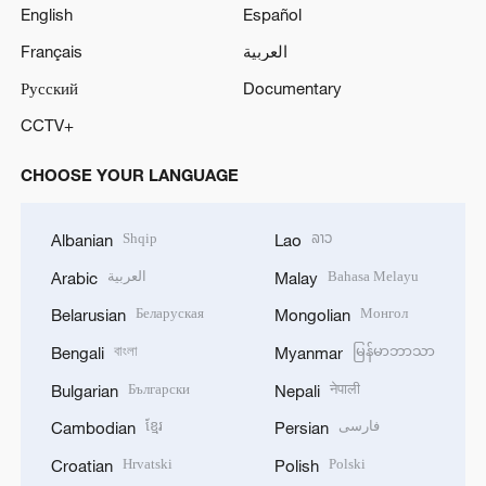
English
Español
Français
العربية
Русский
Documentary
CCTV+
CHOOSE YOUR LANGUAGE
Shqip
ລາວ
Albanian
Lao
العربية
Bahasa Melayu
Arabic
Malay
Беларуская
Монгол
Belarusian
Mongolian
বাংলা
မြန်မာဘာသာ
Bengali
Myanmar
Български
नेपाली
Bulgarian
Nepali
ខ្មែរ
فارسی
Cambodian
Persian
Hrvatski
Polski
Croatian
Polish