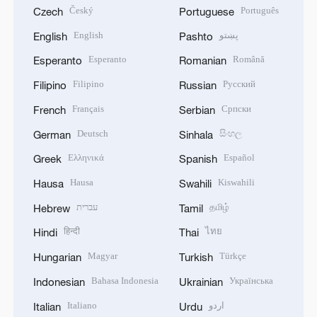
Český
Português
Czech
Portuguese
English
پښتو
English
Pashto
Esperanto
Română
Esperanto
Romanian
Filipino
Русский
Filipino
Russian
Français
Српски
French
Serbian
Deutsch
සිංහල
German
Sinhala
Ελληνικά
Español
Greek
Spanish
Hausa
Kiswahili
Hausa
Swahili
עברית
தமிழ்
Hebrew
Tamil
हिन्दी
ไทย
Hindi
Thai
Magyar
Türkçe
Hungarian
Turkish
Bahasa Indonesia
Українська
Indonesian
Ukrainian
Italiano
اردو
Italian
Urdu