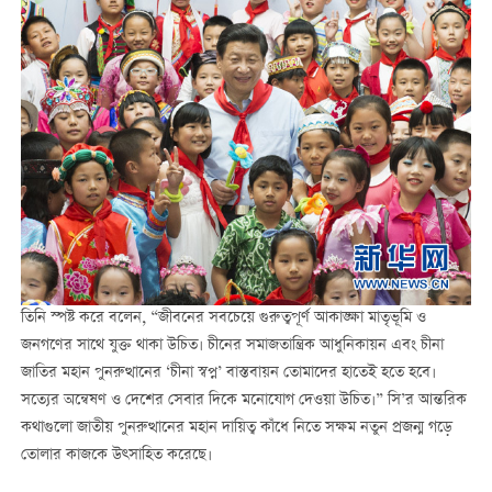
তিনি স্পষ্ট করে বলেন, “জীবনের সবচেয়ে গুরুত্বপূর্ণ আকাঙ্ক্ষা মাতৃভূমি ও
জনগণের সাথে যুক্ত থাকা উচিত। চীনের সমাজতান্ত্রিক আধুনিকায়ন এবং চীনা
জাতির মহান পুনরুত্থানের ‘চীনা স্বপ্ন’ বাস্তবায়ন তোমাদের হাতেই হতে হবে।
সত্যের অন্বেষণ ও দেশের সেবার দিকে মনোযোগ দেওয়া উচিত।” সি’র আন্তরিক
কথাগুলো জাতীয় পুনরুত্থানের মহান দায়িত্ব কাঁধে নিতে সক্ষম নতুন প্রজন্ম গড়ে
তোলার কাজকে উত্সাহিত করেছে।