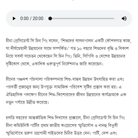
চীনা প্রেসিডেন্ট সি চিন পিং বলেন, ‘শিশুদের লালনপালন একটি কৌশলগত কাজ,
যা দীর্ঘমেয়াদী উন্নয়নের সাথে সম্পর্কিত।’ গত ১০ বছরে শিশুদের বৃদ্ধি ও বিকাশ
নিয়ে সবর্দা সচেতন থেকেছেন সি চিন পিং। তিনি, সিপিসি ও দেশের উন্নয়নের
দৃষ্টিকোণ থেকে, একাধিক গুরুত্বপূর্ণ নির্দেশনাও জারি করেছেন।
চীনের পঞ্চদশ পাঁচসালা পরিকল্পনায় শিশু-বান্ধব উন্নয়ন উত্সাহিত করা এবং
পরবর্তী প্রজন্মের জন্য উপযুক্ত সামাজিক পরিবেশ সৃষ্টির প্রস্তাব করা হয়। এ
ঐতিহাসিক পদক্ষেপ চীনের শিশু-কিশোরদের জীবন উন্নয়নের কার্যক্রমকে এক
নতুন পর্যায়ে উন্নীত করেছে।
চলতি বছরের আন্তর্জাতিক শিশু দিবসের প্রাক্কালে, চীনা প্রেসিডেন্ট সি চিন পিং
চীনা কমিউনিস্ট পার্টির প্রথম জাতীয় কংগ্রেসের স্মৃতিসৌধ ও নানহু বিপ্লবী
স্মৃতিসৌধে তরুণ অগ্রগামী গাইডদের চিঠির উত্তর দেন। পার্টি, দেশ এবং