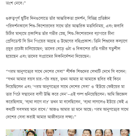
অংশ নেবে।”
গুরুত্বপূর্ণ ছুটির দিনগুলোতে তাঁর আন্তরিকতা প্রদর্শন, বিভিন্ন প্রতিষ্ঠান
পরিদর্শনকালে শিশু-কিশোরদের সাথে তাঁর আন্তরিক মতবিনিময়, এবং জবাবি
চিঠির মাধ্যমে প্রকাশিত তাঁর গভীর স্নেহ, শিশু-কিশোরদের ব্যাপারে চীনা
প্রেসিডেন্ট সি চিন পিংয়ের আগ্রহ ও উদ্বেগের বহিঃপ্রকাশ। তিনি শিশুদের কল্যাণে
প্রচুর প্রচেষ্টা চালিয়েছেন; তাদের বেড়ে ওঠা ও বিকাশের প্রতি গভীর যত্নশীল
হয়েছেন এবং তাদের সংগ্রামের দিকনির্দেশনা দিয়েছেন।
“পরম আনুগত্যের সাথে দেশের সেবা” শীর্ষক শিশুদের লেখাটি দেখে সি বলেন:
“যখন আমার বয়স চার-পাঁচ বছর, তখন আমার মা আমাকে ছবির বই কিনে
দিয়েছিলেন এবং ‘পরম আনুগত্যের সাথে দেশের সেবা’ ও ‘ইউয়ে ফেইয়ের মা
তার পিঠে সম্মানের বাণী উল্কি করে দেন’—এই গল্প শুনিয়েছিলেন। আমি জিজ্ঞেস
করেছিলাম, ‘ব্যথা লাগে না?’ তখন মা বলেছিলেন, ‘ব্যথা লাগলেও ইউয়ে ফেই এ
কথাটি সবসময় মনে রাখে।’ আজও আমার তা মনে আছে। পরম আনুগত্যের সাথে
দেশের সেবা করাই আমার আজীবনের লক্ষ্য।”