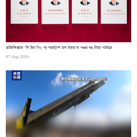
তাজিকিস্তানে ‘সি চিন পিং: দ্য গভর্ন্যান্স অব চায়না’র পঞ্চম খণ্ড নিয়ে পাঠচক্র
07-Aug-2026