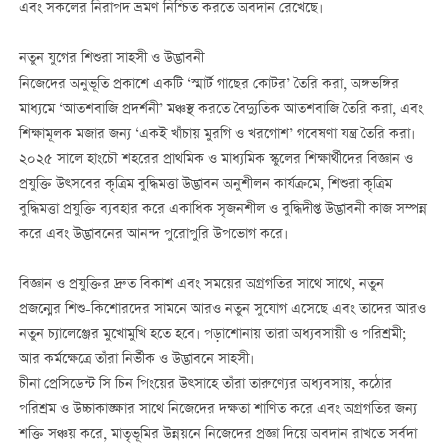
এবং সকলের নিরাপদ ভ্রমণ নিশ্চিত করতে অবদান রেখেছে।
নতুন যুগের শিশুরা সাহসী ও উদ্ভাবনী
নিজেদের অনুভূতি প্রকাশে একটি ‘স্মার্ট গাছের কোটর’ তৈরি করা, অঙ্গভঙ্গির
মাধ্যমে ‘আতশবাজি প্রদর্শনী’ মঞ্চস্থ করতে বৈদ্যুতিক আতশবাজি তৈরি করা, এবং
শিক্ষামূলক মজার জন্য ‘একই খাঁচায় মুরগি ও খরগোশ’ গবেষণা যন্ত্র তৈরি করা।
২০২৫ সালে হাংচৌ শহরের প্রাথমিক ও মাধ্যমিক স্কুলের শিক্ষার্থীদের বিজ্ঞান ও
প্রযুক্তি উত্সবের কৃত্রিম বুদ্ধিমত্তা উদ্ভাবন অনুশীলন কার্যক্রমে, শিশুরা কৃত্রিম
বুদ্ধিমত্তা প্রযুক্তি ব্যবহার করে একাধিক সৃজনশীল ও বুদ্ধিদীপ্ত উদ্ভাবনী কাজ সম্পন্ন
করে এবং উদ্ভাবনের আনন্দ পুরোপুরি উপভোগ করে।
বিজ্ঞান ও প্রযুক্তির দ্রুত বিকাশ এবং সময়ের অগ্রগতির সাথে সাথে, নতুন
প্রজন্মের শিশু-কিশোরদের সামনে আরও নতুন সুযোগ এসেছে এবং তাদের আরও
নতুন চ্যালেঞ্জের মুখোমুখি হতে হবে। পড়াশোনায় তারা অধ্যবসায়ী ও পরিশ্রমী;
আর কর্মক্ষেত্রে তাঁরা নির্ভীক ও উদ্ভাবনে সাহসী।
চীনা প্রেসিডেন্ট সি চিন পিংয়ের উত্সাহে তাঁরা তারুণ্যের অধ্যবসায়, কঠোর
পরিশ্রম ও উচ্চাকাঙ্ক্ষার সাথে নিজেদের দক্ষতা শাণিত করে এবং অগ্রগতির জন্য
শক্তি সঞ্চয় করে, মাতৃভূমির উন্নয়নে নিজেদের প্রজ্ঞা দিয়ে অবদান রাখতে সর্বদা