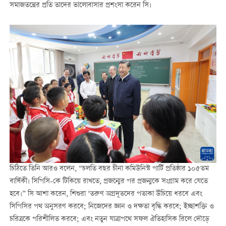
সমাজতন্ত্রের প্রতি তাদের ভালোবাসার প্রশংসা করেন সি।
চিঠিতে তিনি আরও বলেন, “চলতি বছর চীনা কমিউনিস্ট পার্টি প্রতিষ্ঠার ১০৫তম
বার্ষিকী। সিপিসি-কে টিকিয়ে রাখতে, প্রজন্মের পর প্রজন্মকে সংগ্রাম করে যেতে
হবে।” সি আশা করেন, শিশুরা ‘তরুণ অগ্রদূতদের পতাকা উঁচিয়ে ধরবে এবং
সিপিসির পথ অনুসরণ করবে; নিজেদের জ্ঞান ও দক্ষতা বৃদ্ধি করবে; ইচ্ছাশক্তি ও
চরিত্রকে পরিশীলিত করবে; এবং নতুন যাত্রাপথে সফল ঐতিহাসিক রিলে দৌড়ে