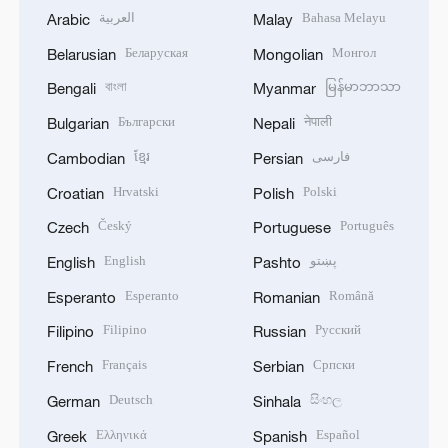
العربية
Bahasa Melayu
Arabic
Malay
Беларуская
Монгол
Belarusian
Mongolian
বাংলা
မြန်မာဘာသာ
Bengali
Myanmar
Български
नेपाली
Bulgarian
Nepali
ខ្មែរ
فارسی
Cambodian
Persian
Hrvatski
Polski
Croatian
Polish
Český
Português
Czech
Portuguese
English
پښتو
English
Pashto
Esperanto
Română
Esperanto
Romanian
Filipino
Русский
Filipino
Russian
Français
Српски
French
Serbian
Deutsch
සිංහල
German
Sinhala
Ελληνικά
Español
Greek
Spanish