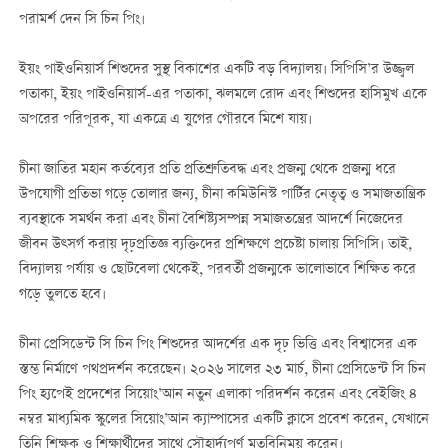
পরামর্শ দেন সি চিন পিং।
ইয়ং পাইওনিয়ার্স শিশুদের সুস্থ বিকাশের একটি বড় বিদ্যালয়। সিপিসি’র উজ্জ্বল
পতাকা, ইয়ং পাইওনিয়ার্স-এর পতাকা, ঝলমলে রোদ এবং শিশুদের হাসিমুখ একে
অপরের পরিপূরক, যা একত্রে এ যুগের গৌরবে মিশে যায়।
চীনা জাতির মহান কর্তব্যের প্রতি প্রতিশ্রুতিবদ্ধ এবং প্রজন্ম থেকে প্রজন্ম ধরে
উপযোগী প্রতিভা গড়ে তোলার জন্য, চীনা কমিউনিস্ট পার্টির নেতৃত্ব ও সমাজতান্ত্রিক
ব্যবস্থাকে সমর্থন করা এবং চীনা বৈশিষ্ট্যসম্পন্ন সমাজতন্ত্রের আদর্শে নিজেদের
জীবন উত্সর্গ করায় দৃঢ়প্রতিজ্ঞ ব্যক্তিদের প্রশিক্ষণে প্রচেষ্টা চালায় সিপিসি। তাই,
বিদ্যালয় পর্যায় ও ছোটবেলা থেকেই, পরবর্তী প্রজন্মকে ভালোভাবে শিক্ষিত করে
গড়ে তুলতে হবে।
চীনা প্রেসিডেন্ট সি চিন পিং শিশুদের আদর্শের এক দৃঢ় ভিত্তি এবং বিশ্বাসের এক
স্তম্ভ নির্মাণে পথপ্রদর্শন করেছেন। ২০২৬ সালের ২৩ মার্চ, চীনা প্রেসিডেন্ট সি চিন
পিং হ্যপেই প্রদেশের সিয়োং’আন নতুন এলাকা পরিদর্শন করেন এবং বেইজিং ৪
নম্বর মাধ্যমিক স্কুলের সিয়োং’আন ক্যাম্পাসের একটি ক্লাসে প্রবেশ করেন, যেখানে
তিনি শিক্ষক ও শিক্ষার্থীদের সাথে সৌহার্দ্যপূর্ণ মতবিনিময় করেন।