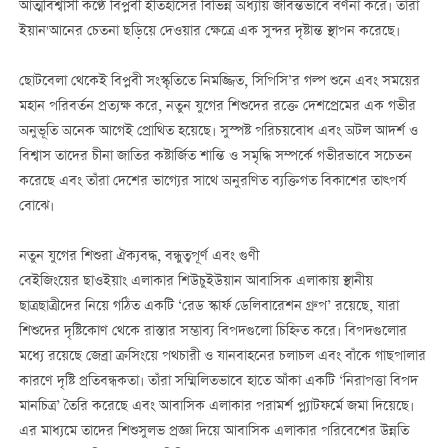
আত্মবিশ্বাসী কণ্ঠে বিপ্লবী ইতিহাসের বিভিন্ন অধ্যায় জীবন্তভাবে বর্ণনা করে। তাঁরা
ইয়ান'আনের চেতনা ছড়িয়ে দেওয়ার ক্ষেত্রে এক সুন্দর দৃষ্টান্ত স্থাপন করেছে।
ছোটবেলা থেকেই বিপ্লবী সংস্কৃতিতে নিমজ্জিত, সিপিসি’র গল্প শুনে এবং সময়ের
মহান পরিবর্তন প্রত্যক্ষ করে, নতুন যুগের শিশুদের রক্তে দেশপ্রেমের এক গভীর
অনুভূতি অনেক আগেই প্রোথিত হয়েছে। সুস্পষ্ট পরিচয়বোধ এবং অটল আদর্শ ও
বিশ্বাস তাদের চীনা জাতির কষ্টার্জিত শান্তি ও সমৃদ্ধি সম্পর্কে গভীরভাবে সচেতন
করেছে এবং তাঁরা দেশের ভাগ্যের সাথে অনুরণিত ব্যক্তিগত বিকাশের তাত্পর্য
বোঝে।
নতুন যুগের শিশুরা ঐক্যবদ্ধ, বন্ধুত্বপূর্ণ এবং গুণী
বেইজিংয়ের ছাওইয়াং এলাকার শিউচুইউয়ান আবাসিক এলাকায় স্থানীয়
ছাত্রছাত্রীদের নিয়ে গঠিত একটি ‘রেড স্কার্ফ ডেলিবারেশন গ্রুপ’ রয়েছে, যারা
শিশুদের দৃষ্টিকোণ থেকে রাস্তার সম্ভাব্য বিপদগুলো চিহ্নিত করে। বিপদগুলোর
মধ্যে রয়েছে জেব্রা ক্রসিংয়ে পথচারী ও যানবাহনের চলাচল এবং বাঁকে গাছপালার
কারণে দৃষ্টি প্রতিবন্ধকতা। তাঁরা সম্মিলিতভাবে হাতে আঁকা একটি ‘নিরাপত্তা বিপদ
মানচিত্র’ তৈরি করেছে এবং আবাসিক এলাকার পরামর্শ প্ল্যাটফর্মে জমা দিয়েছে।
এর মাধ্যমে তাদের শিশুসুলভ প্রজ্ঞা দিয়ে আবাসিক এলাকার পরিবেশের উন্নতি