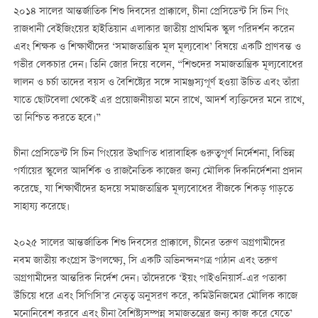
২০১৪ সালের আন্তর্জাতিক শিশু দিবসের প্রাক্কালে, চীনা প্রেসিডেন্ট সি চিন পিং
রাজধানী বেইজিংয়ের হাইতিয়ান এলাকার জাতীয় প্রাথমিক স্কুল পরিদর্শন করেন
এবং শিক্ষক ও শিক্ষার্থীদের ‘সমাজতান্ত্রিক মূল মূল্যবোধ’ বিষয়ে একটি প্রাণবন্ত ও
গভীর লেকচার দেন। তিনি জোর দিয়ে বলেন, “শিশুদের সমাজতান্ত্রিক মূল্যবোধের
লালন ও চর্চা তাদের বয়স ও বৈশিষ্ট্যের সঙ্গে সামঞ্জস্যপূর্ণ হওয়া উচিত এবং তাঁরা
যাতে ছোটবেলা থেকেই এর প্রয়োজনীয়তা মনে রাখে, আদর্শ ব্যক্তিদের মনে রাখে,
তা নিশ্চিত করতে হবে।”
চীনা প্রেসিডেন্ট সি চিন পিংয়ের উত্থাপিত ধারাবাহিক গুরুত্বপূর্ণ নির্দেশনা, বিভিন্ন
পর্যায়ের স্কুলের আদর্শিক ও রাজনৈতিক কাজের জন্য মৌলিক দিকনির্দেশনা প্রদান
করেছে, যা শিক্ষার্থীদের হৃদয়ে সমাজতান্ত্রিক মূল্যবোধের বীজকে শিকড় গাড়তে
সাহায্য করেছে।
২০২৫ সালের আন্তর্জাতিক শিশু দিবসের প্রাক্কালে, চীনের তরুণ অগ্রগামীদের
নবম জাতীয় কংগ্রেস উপলক্ষ্যে, সি একটি অভিনন্দনপত্র পাঠান এবং তরুণ
অগ্রগামীদের আন্তরিক নির্দেশ দেন। তাঁদেরকে ‘ইয়ং পাইওনিয়ার্স-এর পতাকা
উঁচিয়ে ধরে এবং সিপিসি’র নেতৃত্ব অনুসরণ করে, কমিউনিজমের মৌলিক কাজে
মনোনিবেশ করবে এবং চীনা বৈশিষ্ট্যসম্পন্ন সমাজতন্ত্রের জন্য কাজ করে যেতে’