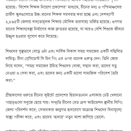
বর্তমানে চীনের বিভিন্ন এলাকায় শিক্ষার্থীদের আর্থিক সহায়তা নীতিগুলো পূর্ণাঙ্গ
হয়েছে। ‘বিশেষ শিক্ষক নিয়োগ প্রকল্পের’ মাধ্যমে, চীনের মধ্য ও পশ্চিমাঞ্চলের
গ্রামীণ স্কুলগুলোতে উচ্চ-মানের শিক্ষক সরবরাহ করা হচ্ছে এবং দেশব্যাপী
২,৮৯৫টি জেলায় বাধ্যতামূলক শিক্ষায় মৌলিক ভারসাম্য অর্জিত হয়েছে। গুণগত
মানের শিক্ষাব্যবস্থা নির্মাণের কাজ দ্রুততর হয়েছে, যা আরও বেশি শিশুকে জীবনে
উজ্জ্বল হওয়ার সুযোগ করে দিয়েছে।
শিশুদের সুস্থভাবে বেড়ে ওঠা এবং সার্বিক বিকাশ সমগ্র সমাজের একটি সম্মিলিত
দায়িত্ব। চীনা প্রেসিডেন্ট সি চিন পিং এর ওপর অনেক গুরুত্ব দেন। তিনি জোর
দিয়ে বলেন, “সমগ্র সমাজের উচিত শিশুদের বোঝা, সম্মান করা, তাদের যত্ন
নেওয়া ও সেবা করা, এবং তাদের জন্য একটি ভালো সামাজিক পরিবেশ তৈরি
করা।”
গ্রীষ্মকালের শুরুতে চীনের কুইচৌ প্রদেশের ছিয়ানতংনান এলাকায় ঢেউ খেলানো
পাহাড়গুলো সবুজে ছেয়ে যায়। সম্প্রতি চীনের রেড ক্রস ফাউন্ডেশন স্থানীয় লিপিং
জেলা পরিদর্শন করে; সেখানকার জন্মগত হৃদরোগে আক্রান্ত শিশুদের বিনামূল্যে
স্বাস্থ্য পরীক্ষা করে; এবং তাদের ‘হৃদয়ে’ নতুন আশা জাগিয়ে তোলে।