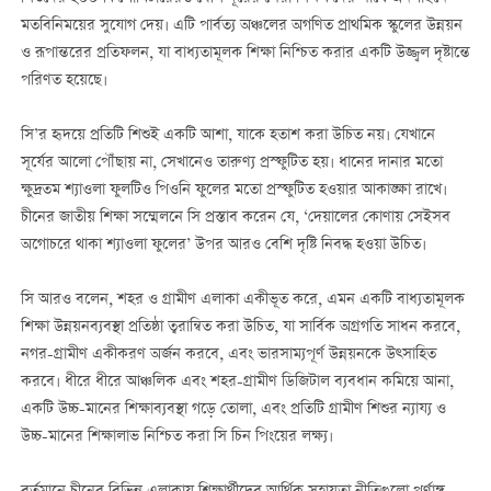
মতবিনিময়ের সুযোগ দেয়। এটি পার্বত্য অঞ্চলের অগণিত প্রাথমিক স্কুলের উন্নয়ন
ও রূপান্তরের প্রতিফলন, যা বাধ্যতামূলক শিক্ষা নিশ্চিত করার একটি উজ্জ্বল দৃষ্টান্তে
পরিণত হয়েছে।
সি’র হৃদয়ে প্রতিটি শিশুই একটি আশা, যাকে হতাশ করা উচিত নয়। যেখানে
সূর্যের আলো পৌঁছায় না, সেখানেও তারুণ্য প্রস্ফুটিত হয়। ধানের দানার মতো
ক্ষুদ্রতম শ্যাওলা ফুলটিও পিওনি ফুলের মতো প্রস্ফুটিত হওয়ার আকাঙ্ক্ষা রাখে।
চীনের জাতীয় শিক্ষা সম্মেলনে সি প্রস্তাব করেন যে, ‘দেয়ালের কোণায় সেইসব
অগোচরে থাকা শ্যাওলা ফুলের’ উপর আরও বেশি দৃষ্টি নিবদ্ধ হওয়া উচিত।
সি আরও বলেন, শহর ও গ্রামীণ এলাকা একীভূত করে, এমন একটি বাধ্যতামূলক
শিক্ষা উন্নয়নব্যবস্থা প্রতিষ্ঠা ত্বরান্বিত করা উচিত, যা সার্বিক অগ্রগতি সাধন করবে,
নগর-গ্রামীণ একীকরণ অর্জন করবে, এবং ভারসাম্যপূর্ণ উন্নয়নকে উত্সাহিত
করবে। ধীরে ধীরে আঞ্চলিক এবং শহর-গ্রামীণ ডিজিটাল ব্যবধান কমিয়ে আনা,
একটি উচ্চ-মানের শিক্ষাব্যবস্থা গড়ে তোলা, এবং প্রতিটি গ্রামীণ শিশুর ন্যায্য ও
উচ্চ-মানের শিক্ষালাভ নিশ্চিত করা সি চিন পিংয়ের লক্ষ্য।