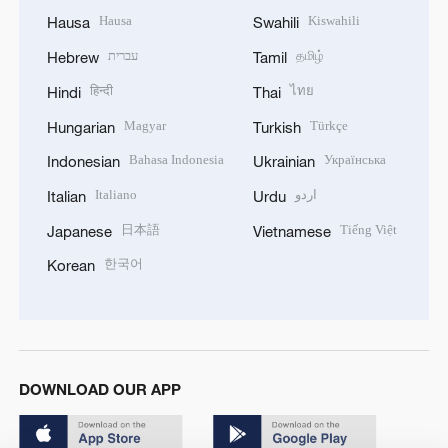
Hausa
Kiswahili
Hausa
Swahili
עברית
தமிழ்
Hebrew
Tamil
हिन्दी
ไทย
Hindi
Thai
Magyar
Türkçe
Hungarian
Turkish
Bahasa Indonesia
Українська
Indonesian
Ukrainian
Italiano
اردو
Italian
Urdu
日本語
Tiếng Việt
Japanese
Vietnamese
한국어
Korean
DOWNLOAD OUR APP