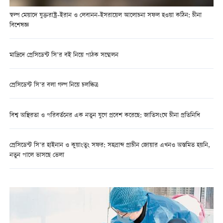
স্বল্প মেয়াদে যুক্তরাষ্ট্র-ইরান ও লেবানন-ইসরায়েল আলোচনা সফল হওয়া কঠিন: চীনা
বিশেষজ্ঞ
মাদ্রিদে প্রেসিডেন্ট সি’র বই নিয়ে পাঠক সম্মেলন
প্রেসিডেন্ট সি’র বলা গল্প নিয়ে চলচ্চিত্র
বিশ্ব অস্থিরতা ও পরিবর্তনের এক নতুন যুগে প্রবেশ করেছে: জাতিসংঘে চীনা প্রতিনিধি
প্রেসিডেন্ট সি’র হাইনান ও কুয়াংতুং সফর: সহস্রাব্দ প্রাচীন জোয়ার এখনও অস্তমিত হয়নি,
নতুন পালে ভাসছে ভেলা