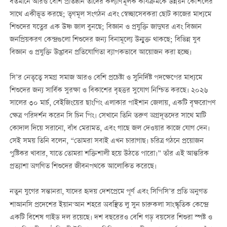
বর্তমানে আরও বেশি প্রতিষ্ঠান তাদের কল্যাণমূলক কার্যক্রমকে উন্নয়ন কৌশলের
সাথে একীভূত করছে; তৃণমূল সংগঠন এবং স্বেচ্ছাসেবকরা ছোট কাজের মাধ্যমে
শিশুদের যত্নের এক উষ্ণ জাল বুনছে; বিজ্ঞান ও প্রযুক্তি জাদুঘর এবং বিজ্ঞান
জনপ্রিয়করণ কেন্দ্রগুলো শিশুদের জন্য বিনামূল্যে উন্মুক্ত থাকছে; বিভিন্ন যুব
বিজ্ঞান ও প্রযুক্তি উদ্ভাবন প্রতিযোগিতা ব্যাপকভাবে আয়োজন করা হচ্ছে।
সি’র নেতৃত্বে সমগ্র সমাজ আরও বেশি প্রচেষ্টা ও সুনির্দিষ্ট পদক্ষেপের মাধ্যমে
শিশুদের জন্য সার্বিক সুরক্ষা ও বিকাশের বৃহত্তর সুযোগ নিশ্চিত করছে। ২০২৬
সালের ৩০ মার্চ, বেইজিংয়ের ছাংপিং এলাকার পাইশান জেলায়, একটি বৃক্ষরোপণ
ক্ষেত্র পরিদর্শন করেন সি চিন পিং। সেখানে তিনি তরুণ অগ্রদূতদের সাথে মাটি
কোদাল দিয়ে সরানো, বাঁধ মেরামত, এবং গাছে জল দেওয়ার কাজে যোগ দেন।
সেই সময় তিনি বলেন, “তোমরা সবাই এখন চারাগাছ। চরিত্র গঠনে প্রয়োজন
পুষ্টিকর খাবার, যাতে তোমরা শক্তিশালী হয়ে উঠতে পারো।” তাঁর এই আন্তরিক
প্রত্যাশা অগণিত শিশুদের জীবনপথকে আলোকিত করেছে।
নতুন যুগের সন্তানরা, যাদের হৃদয় দেশপ্রেমে পূর্ণ এবং সিপিসি’র প্রতি অনুগত
শাআনসি প্রদেশের ইয়ান'আন শহরে অবস্থিত লু সুন চারুকলা সাংস্কৃতিক কেন্দ্রে
একটি বিশেষ গাইড দল রয়েছে। দশ বছরেরও বেশি গড় বয়সের শিশুরা স্পষ্ট ও