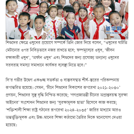
শিশুদের ক্ষেত্রে ওষুধের প্রয়োগে সম্পর্কে তিনি জোর দিয়ে বলেন, “ওষুধের ঘাটতি
মেটানোর ওপর নিবিড়ভাবে নজর রাখতে হবে; স্বল্পমূল্যের ওষুধ, ‘জীবন
রক্ষাকারী ওষুধ’, ‘অর্ফান ওষুধ’ এবং শিশুদের জন্য প্রযোজ্য অন্যান্য ওষুধের
সরবরাহ সমস্যা সমাধানে কার্যকর ব্যবস্থা নিতে হবে।”
সি’র গভীর উদ্বেগ একগুচ্ছ সতর্কতা ও বাস্তবসম্মত শীর্ষ-স্তরের পরিকল্পনায়
রূপান্তরিত হয়েছে। যেমন, ‘চীনে শিশুদের বিকাশের রূপরেখা ২০২১-২০৩০’
প্রণয়ন, শিশুদের সুস্থ বৃদ্ধি নিশ্চিত করেছে; ‘গণপ্রজাতন্ত্রী চীনের অপ্রাপ্তবয়স্ক সুরক্ষা
আইনের’ সংশোধন শিশুদের জন্য ‘সুরক্ষামূলক ছাতা’ হিসেবে কাজ করছে;
‘শক্তিশালী শিক্ষা রাষ্ট্র গঠনের রূপরেখা ২০২৪-২০৩৫’ জারির মাধ্যমে আরও
অন্তর্ভুক্তিমূলক এবং উচ্চ-মানের শিক্ষা কাঠামো তৈরির দিকে মনোযোগ দেওয়া
হয়েছে।