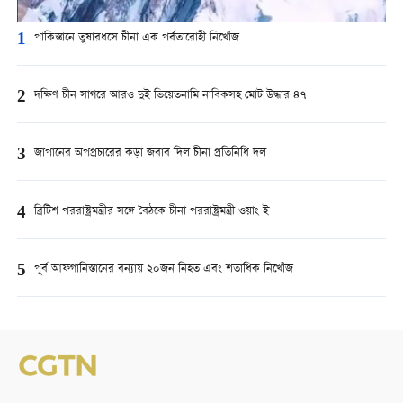
1
পাকিস্তানে তুষারধসে চীনা এক পর্বতারোহী নিখোঁজ
2
দক্ষিণ চীন সাগরে আরও দুই ভিয়েতনামি নাবিকসহ মোট উদ্ধার ৪৭
3
জাপানের অপপ্রচারের কড়া জবাব দিল চীনা প্রতিনিধি দল
4
ব্রিটিশ পররাষ্ট্রমন্ত্রীর সঙ্গে বৈঠকে চীনা পররাষ্ট্রমন্ত্রী ওয়াং ই
5
পূর্ব আফগানিস্তানের বন্যায় ২০জন নিহত এবং শতাধিক নিখোঁজ