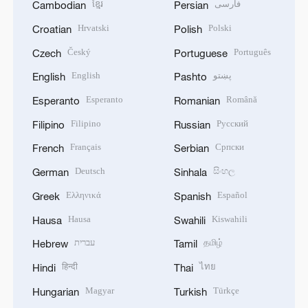
ខ្មែរ
فارسی
Cambodian
Persian
Hrvatski
Polski
Croatian
Polish
Český
Português
Czech
Portuguese
English
پښتو
English
Pashto
Esperanto
Română
Esperanto
Romanian
Filipino
Русский
Filipino
Russian
Français
Српски
French
Serbian
Deutsch
සිංහල
German
Sinhala
Ελληνικά
Español
Greek
Spanish
Hausa
Kiswahili
Hausa
Swahili
עברית
தமிழ்
Hebrew
Tamil
हिन्दी
ไทย
Hindi
Thai
Magyar
Türkçe
Hungarian
Turkish