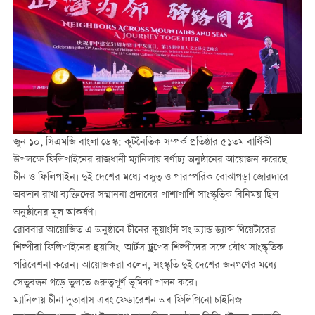
জুন ১০, সিএমজি বাংলা ডেস্ক: কূটনৈতিক সম্পর্ক প্রতিষ্ঠার ৫১তম বার্ষিকী
উপলক্ষে ফিলিপাইনের রাজধানী ম্যানিলায় বর্ণাঢ্য অনুষ্ঠানের আয়োজন করেছে
চীন ও ফিলিপাইন। দুই দেশের মধ্যে বন্ধুত্ব ও পারস্পরিক বোঝাপড়া জোরদারে
অবদান রাখা ব্যক্তিদের সম্মাননা প্রদানের পাশাপাশি সাংস্কৃতিক বিনিময় ছিল
অনুষ্ঠানের মূল আকর্ষণ।
রোববার আয়োজিত এ অনুষ্ঠানে চীনের কুয়াংসি সং অ্যান্ড ড্যান্স থিয়েটারের
শিল্পীরা ফিলিপাইনের হুয়াসিং আর্টস ট্রুপের শিল্পীদের সঙ্গে যৌথ সাংস্কৃতিক
পরিবেশনা করেন। আয়োজকরা বলেন, সংস্কৃতি দুই দেশের জনগণের মধ্যে
সেতুবন্ধন গড়ে তুলতে গুরুত্বপূর্ণ ভূমিকা পালন করে।
ম্যানিলায় চীনা দূতাবাস এবং ফেডারেশন অব ফিলিপিনো চাইনিজ