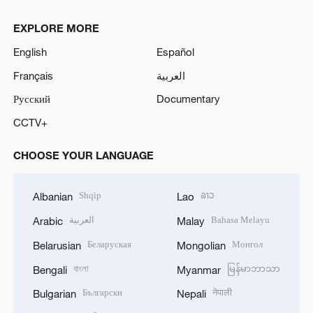
EXPLORE MORE
English
Español
Français
العربية
Русский
Documentary
CCTV+
CHOOSE YOUR LANGUAGE
Shqip
ລາວ
Albanian
Lao
العربية
Bahasa Melayu
Arabic
Malay
Беларуская
Монгол
Belarusian
Mongolian
বাংলা
မြန်မာဘာသာ
Bengali
Myanmar
Български
नेपाली
Bulgarian
Nepali