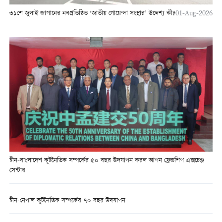
৩১শে জুলাই জাপানের নবপ্রতিষ্ঠিত ‘জাতীয় গোয়েন্দা সংস্থার’ উদ্দেশ্য কী?
01-Aug-2026
চীন-বাংলাদেশ কূটনৈতিক সম্পর্কের ৫০ বছর উদযাপন করল আপন ফ্রেন্ডশিপ এক্সচেঞ্জ
সেন্টার
চীন-নেপাল কূটনৈতিক সম্পর্কের ৭০ বছর উদযাপন