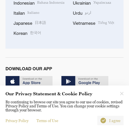
Bahasa Indonesia
Українська
Indonesian
Ukrainian
Italiano
اردو
Italian
Urdu
日本語
Tiếng Việt
Japanese
Vietnamese
한국어
Korean
DOWNLOAD OUR APP
Our Privacy Statement & Cookie Policy
By continuing to browse our site you agree to our use of cookies, revised
Privacy Policy and Terms of Use. You can change your cookie settings
through your browser.
© China Radio International.CRI. All Rights Reserved. 16A
Shijingshan Road, Beijing, China. 100040
Privacy Policy
Terms of Use
I agree