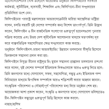
অ্যাসোসিয়েশনের যৌথ উদ্যোগে আয়োজিত অনুষ্ঠানে ফিলিপাইনের সরকারি
কর্মকর্তা, কূটনীতিক, ব্যবসায়ী, শিক্ষাবিদ এবং ফিলিপিনো-চীনা সম্প্রদায়ের
প্রতিনিধিরা অংশ নেন।
ফিলিপাইনের পররাষ্ট্র মন্ত্রণালয়ের আন্ডারসেক্রেটারি মারিয়া আন্দ্রেলিতা অস্ট্রিয়া
বলেন, চলতি বছরটি দুই দেশের সম্পর্কের জন্য বিশেষ তাৎপর্যপূর্ণ। তিনি উল্লেখ
করেন, ফিলিপাইন ও চীন রাজনৈতিক সংলাপের গুরুত্বপূর্ণ চ্যানেলগুলো পুনরায়
সক্রিয় করেছে এবং উভয় দেশ কূটনৈতিক আলোচনার মাধ্যমে মতপার্থক্য দূর
করে বাস্তবভিত্তিক সহযোগিতার ক্ষেত্র সম্প্রসারণে কাজ করছে।
অনুষ্ঠানে ‘ফিলিপাইনস-চায়না আন্ডারস্ট্যান্ডিং’ উন্নয়নে অবদানের স্বীকৃতি হিসেবে
তিনজনকে সম্মাননা প্রদান করা হয়।
ফিলিপাইনে নিযুক্ত চীনের রাষ্ট্রদূত চিং ছুয়ান সম্মাননা প্রাপ্তদের অবদানের প্রশংসা
করে বলেন, দুই দেশের সম্পর্কে ইতিবাচক দিকগুলোকে আরও গুরুত্ব দিতে হবে।
তিনি জনগণের মধ্যে যোগাযোগ, সফর, সহযোগিতা, বন্ধুত্ব এবং ইতিবাচক গল্প
বিনিময়ের মাধ্যমে দ্বিপাক্ষিক সম্পর্ককে আরও শক্তিশালী করার আহ্বান জানান।
সাংস্কৃতিক পরিবেশনা ও সৌহার্দ্যপূর্ণ পরিবেশের মধ্য দিয়ে অনুষ্ঠান শেষ হয়।
আয়োজকরা আশা প্রকাশ করেন, সংস্কৃতি ও জনগণের মধ্যে যোগাযোগ ভবিষ্যতেও
চীন-ফিলিপাইন বন্ধুত্বের গুরুত্বপূর্ণ ভিত্তি হিসেবে কাজ করবে।
নাহার/হাশিম