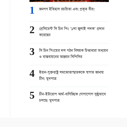
1
জনগণ ইতিহাস রচয়িতা এবং প্রকৃত বীর!
2
প্রেসিডেন্ট সি চিন পিং ‘১লা জুলাই পদক’ প্রদান
করেছেন
3
সি চিন পিংয়ের দল গঠন বিষয়ক চিন্তাধারা অধ্যয়ন
ও বাস্তবায়নের আহ্বান সিপিসির
4
ইরান-যুক্তরাষ্ট্র সমঝোতাস্মারককে স্বাগত জানায়
চীন: মুখপাত্র
5
চীন-ইউরোপ আর্থ-বাণিজ্যিক যোগাযোগ সুষ্ঠুভাবে
চলছে: মুখপাত্র