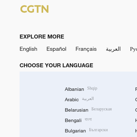
EXPLORE MORE
English
Español
Français
العربية
Ру
CHOOSE YOUR LANGUAGE
Albanian
Shqip
Arabic
العربية
Belarusian
Беларуская
Bengali
বাংলা
Bulgarian
Български