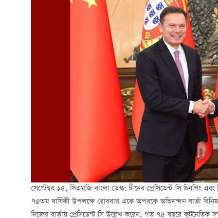
সেপ্টেম্বর ১৪, সিএমজি বাংলা ডেস্ক: চীনের প্রেসিডেন্ট সি চিনপিং এবং 
৭৫তম বার্ষিকী উপলক্ষে রোববার একে অপরকে অভিনন্দন বার্তা বিনি
নিজের বার্তায় প্রেসিডেন্ট সি উল্লেখ করেন, গত ৭৫ বছরে কূটনৈতিক সম