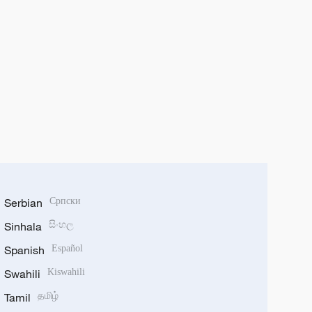
Serbian
Српски
Sinhala
සිංහල
Spanish
Español
Swahili
Kiswahili
Tamil
தமிழ்