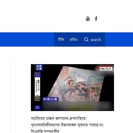
টিভি
রেডিও
search
অ্যানিমের প্রচ্ছদ জাপানের দ্রুতগতিতে
পুনঃসামরিকীকরণের উচ্চাকাঙ্ক্ষা লুকাতে পারছে না:
সিএমজি সম্পাদকীয়