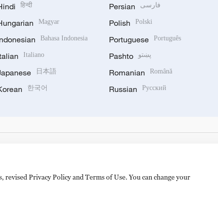
Hindi
हिन्दी
Persian
فارسی
Hungarian
Magyar
Polish
Polski
Indonesian
Bahasa Indonesia
Portuguese
Português
Italian
Italiano
Pashto
پښتو
Japanese
日本語
Romanian
Română
Korean
한국어
Russian
Русский
es, revised Privacy Policy and Terms of Use. You can change your
hijingshan Road, Beijing, China. 100040