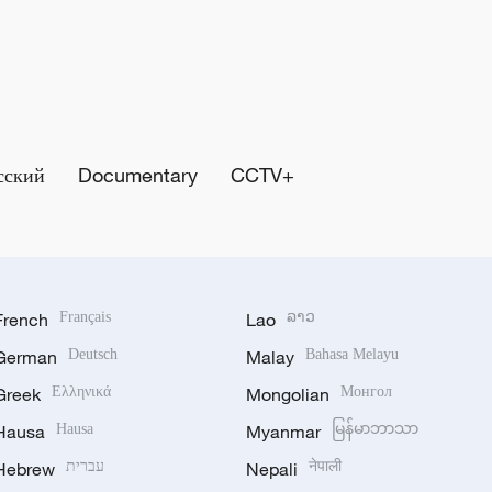
сский
Documentary
CCTV+
French
Français
Lao
ລາວ
German
Deutsch
Malay
Bahasa Melayu
Greek
Ελληνικά
Mongolian
Монгол
Hausa
Hausa
Myanmar
မြန်မာဘာသာ
Hebrew
עברית
Nepali
नेपाली