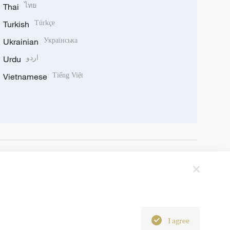
Thai
ไทย
Turkish
Türkçe
Ukrainian
Українська
Urdu
اردو
Vietnamese
Tiếng Việt
I agree