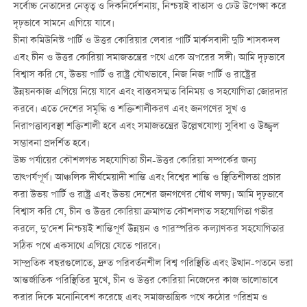
সর্বোচ্চ নেতাদের নেতৃত্ব ও দিকনির্দেশনায়, নিশ্চয়ই বাতাস ও ঢেউ উপেক্ষা করে
দৃঢ়ভাবে সামনে এগিয়ে যাবে।
চীনা কমিউনিস্ট পার্টি ও উত্তর কোরিয়ার লেবার পার্টি মার্কসবাদী দুটি শাসকদল
এবং চীন ও উত্তর কোরিয়া সমাজতন্ত্রের পথে একে অপরের সঙ্গী। আমি দৃঢ়ভাবে
বিশ্বাস করি যে, উভয় পার্টি ও রাষ্ট্র যৌথভাবে, নিজ নিজ পার্টি ও রাষ্ট্রের
উন্নয়নকাজ এগিয়ে নিয়ে যাবে এবং বাস্তবসম্মত বিনিময় ও সহযোগিতা জোরদার
করবে। এতে দেশের সমৃদ্ধি ও শক্তিশালীকরণ এবং জনগণের সুখ ও
নিরাপত্তাব্যবস্থা শক্তিশালী হবে এবং সমাজতন্ত্রের উল্লেখযোগ্য সুবিধা ও উজ্জ্বল
সম্ভাবনা প্রদর্শিত হবে।
উচ্চ পর্যায়ের কৌশলগত সহযোগিতা চীন-উত্তর কোরিয়া সম্পর্কের জন্য
তাত্পর্যপূর্ণ। আঞ্চলিক দীর্ঘমেয়াদী শান্তি এবং বিশ্বের শান্তি ও স্থিতিশীলতা প্রচার
করা উভয় পার্টি ও রাষ্ট্র এবং উভয় দেশের জনগণের যৌথ লক্ষ্য। আমি দৃঢ়ভাবে
বিশ্বাস করি যে, চীন ও উত্তর কোরিয়া ক্রমাগত কৌশলগত সহযোগিতা গভীর
করলে, দু’দেশ নিশ্চয়ই শান্তিপূর্ণ উন্নয়ন ও পারস্পরিক কল্যাণকর সহযোগিতার
সঠিক পথে একসাথে এগিয়ে যেতে পারবে।
সাম্প্রতিক বছরগুলোতে, দ্রুত পরিবর্তনশীল বিশ্ব পরিস্থিতি এবং উত্থান-পতনে ভরা
আন্তর্জাতিক পরিস্থিতির মুখে, চীন ও উত্তর কোরিয়া নিজেদের কাজ ভালোভাবে
করার দিকে মনোনিবেশ করেছে এবং সমাজতান্ত্রিক পথে কঠোর পরিশ্রম ও