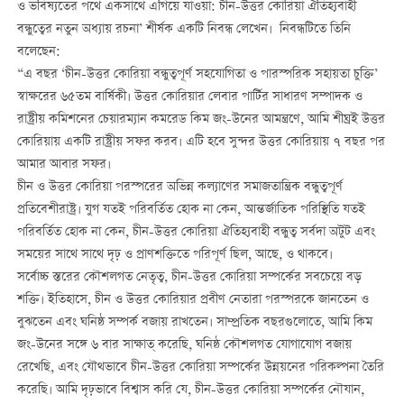
ও ভবিষ্যতের পথে একসাথে এগিয়ে যাওয়া: চীন-উত্তর কোরিয়া ঐতিহ্যবাহী
বন্ধুত্বের নতুন অধ্যায় রচনা’ শীর্ষক একটি নিবন্ধ লেখেন। নিবন্ধটিতে তিনি
বলেছেন:
“এ বছর ‘চীন-উত্তর কোরিয়া বন্ধুত্বপূর্ণ সহযোগিতা ও পারস্পরিক সহায়তা চুক্তি’
স্বাক্ষরের ৬৫তম বার্ষিকী। উত্তর কোরিয়ার লেবার পার্টির সাধারণ সম্পাদক ও
রাষ্ট্রীয় কমিশনের চেয়ারম্যান কমরেড কিম জং-উনের আমন্ত্রণে, আমি শীঘ্রই উত্তর
কোরিয়ায় একটি রাষ্ট্রীয় সফর করব। এটি হবে সুন্দর উত্তর কোরিয়ায় ৭ বছর পর
আমার আবার সফর।
চীন ও উত্তর কোরিয়া পরস্পরের অভিন্ন কল্যাণের সমাজতান্ত্রিক বন্ধুত্বপূর্ণ
প্রতিবেশীরাষ্ট্র। যুগ যতই পরিবর্তিত হোক না কেন, আন্তর্জাতিক পরিস্থিতি যতই
পরিবর্তিত হোক না কেন, চীন-উত্তর কোরিয়া ঐতিহ্যবাহী বন্ধুত্ব সর্বদা অটুট এবং
সময়ের সাথে সাথে দৃঢ় ও প্রাণশক্তিতে পরিপূর্ণ ছিল, আছে, ও থাকবে।
সর্বোচ্চ স্তরের কৌশলগত নেতৃত্ব, চীন-উত্তর কোরিয়া সম্পর্কের সবচেয়ে বড়
শক্তি। ইতিহাসে, চীন ও উত্তর কোরিয়ার প্রবীণ নেতারা পরস্পরকে জানতেন ও
বুঝতেন এবং ঘনিষ্ঠ সম্পর্ক বজায় রাখতেন। সাম্প্রতিক বছরগুলোতে, আমি কিম
জং-উনের সঙ্গে ৬ বার সাক্ষাত্ করেছি, ঘনিষ্ঠ কৌশলগত যোগাযোগ বজায়
রেখেছি, এবং যৌথভাবে চীন-উত্তর কোরিয়া সম্পর্কের উন্নয়নের পরিকল্পনা তৈরি
করেছি। আমি দৃঢ়ভাবে বিশ্বাস করি যে, চীন-উত্তর কোরিয়া সম্পর্কের নৌযান,