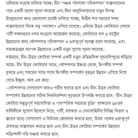
অবিরাম সংগ্রাম চালিয়ে যাচ্ছে। চীন ‘পঞ্চম পাঁচসালা পরিকল্পনা’ বাস্তবায়নের
পথে একটি ভালো সূচনা করেছে এবং চীনা আধুনিকায়নের নতুন দিগন্ত
উন্মোচনের জন্য জোরালো প্রচেষ্টা চালিয়ে যাচ্ছে; দ্বিতীয় শত বছরের লক্ষ্য
বাস্তবায়নের দিকে বড় পদক্ষেপে এগিয়ে চলেছে। এদিকে উত্তর কোরিয়ার লেবার
পার্টি সফলভাবে নবম কংগ্রেস আয়োজন করেছে; কোরিয়ার দল ও রাষ্ট্রের
উন্নয়নের জন্য কৌশলগত পরিকল্পনা ও গুরুত্বপূর্ণ ব্যবস্থা গ্রহণ করেছে; এবং
সমাজতন্ত্রের ব্যাপক উন্নয়নের একটি নতুন যুগের সূচনা করেছে।
বর্তমানে, চীন-উত্তর কোরিয়া সম্পর্ক একটি নতুন ঐতিহাসিক সূচনাবিন্দুতে দাঁড়িয়ে
আছে। চীন উত্তর কোরিয়ার সাথে, কৌশলগত উচ্চতা থেকে, দ্বিপক্ষীয় সম্পর্ক
বুঝতে এবং সময়ের সাথে সাথে দ্বিপক্ষীয় সম্পর্কের বৃহত্তর উন্নয়ন এগিয়ে নিয়ে
যেতে ইচ্ছুক। আর এর জন্য:
—কৌশলগত যোগাযোগ আরও গভীর করতে হবে এবং চীন-উত্তর কোরিয়া
সম্পর্কের উন্নয়নের সঠিক দিকনির্দেশনা দৃঢ়ভাবে উপলব্ধি করতে হবে। ‘চীন-উত্তর
কোরিয়া বন্ধুত্বপূর্ণ সহযোগিতা ও পারস্পরিক সহায়তা চুক্তি’ স্বাক্ষরের ৬৫তম
বার্ষিকীকে সুযোগ হিসেবে নিয়ে, পার্টি, সরকার ও সেনাবাহিনীর বিভিন্ন বিভাগ ও
স্তরের মধ্যে যোগাযোগ ও বিনিময় জোরদার করতে হবে; উভয় পক্ষের গুরুত্বপূর্ণ
ঐকমত্য বাস্তবায়ন করতে হবে এবং চীন-উত্তর কোরিয়া সম্পর্কের উন্নয়নে
শক্তিশালী গতি সঞ্চার করতে হবে;