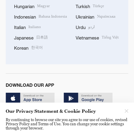
Magyar
Türkçe
Hungarian
Turkish
Bahasa Indonesia
Українська
Indonesian
Ukrainian
Italiano
اردو
Italian
Urdu
日本語
Tiếng Việt
Japanese
Vietnamese
한국어
Korean
DOWNLOAD OUR APP
Our Privacy Statement & Cookie Policy
By continuing to browse our site you agree to our use of cookies, revised
Privacy Policy and Terms of Use. You can change your cookie settings
through your browser.
© China Radio International.CRI. All Rights Reserved. 16A