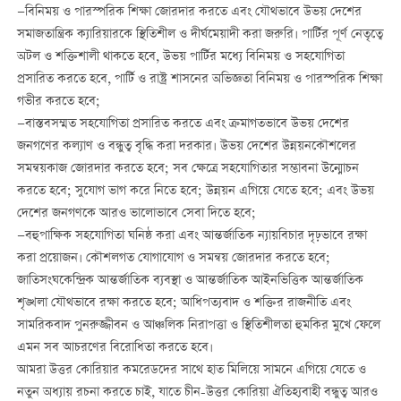
—বিনিময় ও পারস্পরিক শিক্ষা জোরদার করতে এবং যৌথভাবে উভয় দেশের
সমাজতান্ত্রিক ক্যারিয়ারকে স্থিতিশীল ও দীর্ঘমেয়াদী করা জরুরি। পার্টির পূর্ণ নেতৃত্বে
অটল ও শক্তিশালী থাকতে হবে, উভয় পার্টির মধ্যে বিনিময় ও সহযোগিতা
প্রসারিত করতে হবে, পার্টি ও রাষ্ট্র শাসনের অভিজ্ঞতা বিনিময় ও পারস্পরিক শিক্ষা
গভীর করতে হবে;
—বাস্তবসম্মত সহযোগিতা প্রসারিত করতে এবং ক্রমাগতভাবে উভয় দেশের
জনগণের কল্যাণ ও বন্ধুত্ব বৃদ্ধি করা দরকার। উভয় দেশের উন্নয়নকৌশলের
সমন্বয়কাজ জোরদার করতে হবে; সব ক্ষেত্রে সহযোগিতার সম্ভাবনা উন্মোচন
করতে হবে; সুযোগ ভাগ করে নিতে হবে; উন্নয়ন এগিয়ে যেতে হবে; এবং উভয়
দেশের জনগণকে আরও ভালোভাবে সেবা দিতে হবে;
—বহুপাক্ষিক সহযোগিতা ঘনিষ্ঠ করা এবং আন্তর্জাতিক ন্যায়বিচার দৃঢ়ভাবে রক্ষা
করা প্রয়োজন। কৌশলগত যোগাযোগ ও সমন্বয় জোরদার করতে হবে;
জাতিসংঘকেন্দ্রিক আন্তর্জাতিক ব্যবস্থা ও আন্তর্জাতিক আইনভিত্তিক আন্তর্জাতিক
শৃঙ্খলা যৌথভাবে রক্ষা করতে হবে; আধিপত্যবাদ ও শক্তির রাজনীতি এবং
সামরিকবাদ পুনরুজ্জীবন ও আঞ্চলিক নিরাপত্তা ও স্থিতিশীলতা হুমকির মুখে ফেলে
এমন সব আচরণের বিরোধিতা করতে হবে।
আমরা উত্তর কোরিয়ার কমরেডদের সাথে হাত মিলিয়ে সামনে এগিয়ে যেতে ও
নতুন অধ্যায় রচনা করতে চাই, যাতে চীন-উত্তর কোরিয়া ঐতিহ্যবাহী বন্ধুত্ব আরও