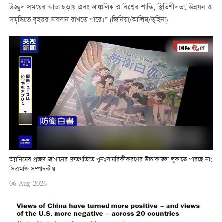
উজ্জ্বল সময়ের আভা ছড়ায় এবং আঞ্চলিক ও বিশ্বের শান্তি, স্থিতিশীলতা, উন্নয়ন ও
সমৃদ্ধিতে বৃহত্তর অবদান রাখতে পারে।” (জিনিয়া/আলিম/তুহিনা)
অ্যানিমের প্রচ্ছদ জাপানের দ্রুতগতিতে পুনঃসামরিকীকরণের উচ্চাকাঙ্ক্ষা লুকাতে পারছে না:
সিএমজি সম্পাদকীয়
06-Aug-2026