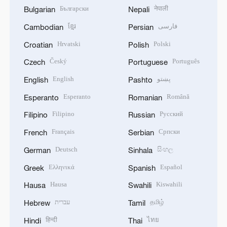
Български
नेपाली
Bulgarian
Nepali
ខ្មែរ
فارسی
Cambodian
Persian
Hrvatski
Polski
Croatian
Polish
Český
Português
Czech
Portuguese
English
پښتو
English
Pashto
Esperanto
Română
Esperanto
Romanian
Filipino
Русский
Filipino
Russian
Français
Српски
French
Serbian
Deutsch
සිංහල
German
Sinhala
Ελληνικά
Español
Greek
Spanish
Hausa
Kiswahili
Hausa
Swahili
עברית
தமிழ்
Hebrew
Tamil
हिन्दी
ไทย
Hindi
Thai