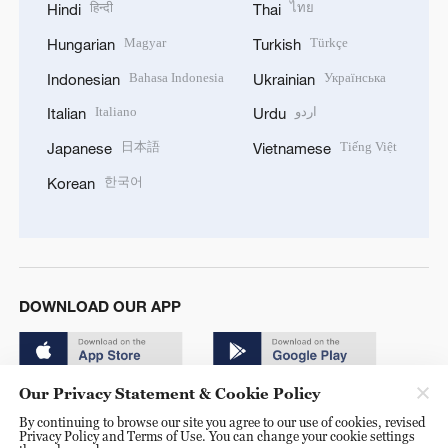
हिन्दी
ไทย
Hindi
Thai
Magyar
Türkçe
Hungarian
Turkish
Bahasa Indonesia
Українська
Indonesian
Ukrainian
Italiano
اردو
Italian
Urdu
日本語
Tiếng Việt
Japanese
Vietnamese
한국어
Korean
DOWNLOAD OUR APP
Our Privacy Statement & Cookie Policy
By continuing to browse our site you agree to our use of cookies, revised
Privacy Policy and Terms of Use. You can change your cookie settings