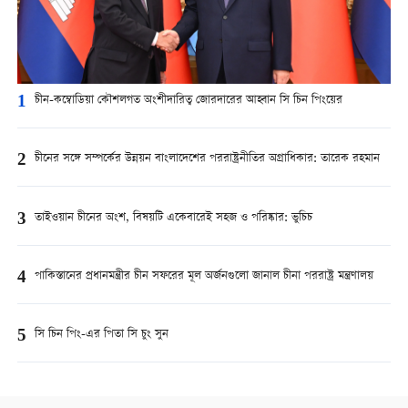
1
চীন-কম্বোডিয়া কৌশলগত অংশীদারিত্ব জোরদারের আহ্বান সি চিন পিংয়ের
2
চীনের সঙ্গে সম্পর্কের উন্নয়ন বাংলাদেশের পররাষ্ট্রনীতির অগ্রাধিকার: তারেক রহমান
3
তাইওয়ান চীনের অংশ, বিষয়টি একেবারেই সহজ ও পরিষ্কার: ভুচিচ
4
পাকিস্তানের প্রধানমন্ত্রীর চীন সফরের মূল অর্জনগুলো জানাল চীনা পররাষ্ট্র মন্ত্রণালয়
5
সি চিন পিং-এর পিতা সি চুং সুন