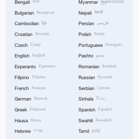
বাংলা
မြန်မာဘာသာ
Bengali
Myanmar
Български
नेपाली
Bulgarian
Nepali
ខ្មែរ
فارسی
Cambodian
Persian
Hrvatski
Polski
Croatian
Polish
Český
Português
Czech
Portuguese
English
پښتو
English
Pashto
Esperanto
Română
Esperanto
Romanian
Filipino
Русский
Filipino
Russian
Français
Српски
French
Serbian
Deutsch
සිංහල
German
Sinhala
Ελληνικά
Español
Greek
Spanish
Hausa
Kiswahili
Hausa
Swahili
עברית
தமிழ்
Hebrew
Tamil