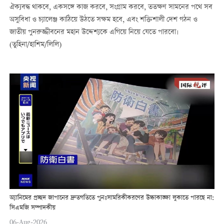
ঐক্যবদ্ধ থাকবে, একসঙ্গে কাজ করবে, সংগ্রাম করবে, ততক্ষণ সামনের পথে সব
অসুবিধা ও চ্যালেঞ্জ কাঠিয়ে উঠতে সক্ষম হবে, এবং শক্তিশালী দেশ গঠন ও
জাতীয় পুনরুজ্জীবনের মহান উদ্দেশ্যকে এগিয়ে নিয়ে যেতে পারবো।
(তুহিনা/হাশিম/লিলি)
অ্যানিমের প্রচ্ছদ জাপানের দ্রুতগতিতে পুনঃসামরিকীকরণের উচ্চাকাঙ্ক্ষা লুকাতে পারছে না:
সিএমজি সম্পাদকীয়
06-Aug-2026