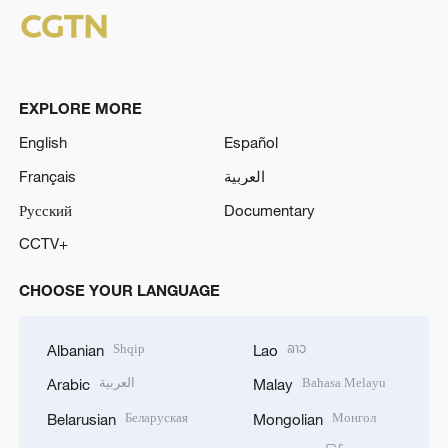
EXPLORE MORE
English
Español
Français
العربية
Русский
Documentary
CCTV+
CHOOSE YOUR LANGUAGE
Shqip
ລາວ
Albanian
Lao
العربية
Bahasa Melayu
Arabic
Malay
Беларуская
Монгол
Belarusian
Mongolian