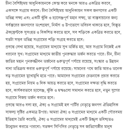
চীনা বৈশিষ্ট্যময় আধুনিকায়নকে কেন্দ্র করে মনকে আরও একত্রিত করবে,
একসঙ্গে সংগ্রাম করবে। চীনা বৈশিষ্ট্যময় আধুনিকায়ন সকল জনগণের একটি
অভিন্ন লক্ষ্য এবং একটি ঝুঁকি ও চ্যালেঞ্জপূর্ণ মহান লক্ষ্য, তা বাস্তবায়নের জন্য
সর্বস্তরের জনগণের অংশগ্রহণ, নির্মাণ ও উপভোগে অবিচল থাকতে হবে, বিস্তৃত
ঐক্যফ্রন্টকে সুসংহত ও বিকশিত করতে হবে, সব শক্তিকে একত্রিত করতে হবে,
যতটা সম্ভব অভিন্ন সংগ্রামের শক্তি সংগ্রহ করতে হবে।
প্রবন্ধে লেখা হয়েছে, সংগ্রামের মাধ্যমে সুখ অর্জিত হয়, আর সংগ্রাম নিজেই এক
ধরনের সুখ। সংগ্রামের মাধ্যমে জাতীয় পুনরুদ্ধার অর্জন করতে পারে। চীন, চীনা
জাতির মহান পুনরুজ্জীবন অর্জনের গুরুত্বপূর্ণ পর্যায়ে রয়েছে, সংস্কার ও উন্নয়ন
বাধা অতিক্রম করার গুরুত্বপূর্ণ পর্যায়ে রয়েছে। সামনের পথে জাতি আরও অনেক
বড় সংগ্রামের মুখোমুখি হতে পারে। আমাদের সংগ্রামের চেতনাকে প্রচার করতে
হয়, সংগ্রামের নিয়ম ও দিক আয়ত্ত করতে হবে, সংগ্রামের দক্ষতা বৃদ্ধি করতে
হবে, কার্যকরভাবে চ্যালেঞ্জ, ঝুঁকি ও দ্বন্দ্বগুলো সমাধান করতে হবে, নতুন যুগের
সংগ্রামে বিজয় অর্জন করতে হবে।
প্রবন্ধে আরও বলা হয়, ঐক্য ও সংগ্রামই হল পার্টির নেতৃত্বে জনগণ ঐতিহাসিক
সাফল্য সৃষ্টির একমাত্র উপায়। আমরা ঐক্য ও সংগ্রামের মাধ্যমে একটি গৌরবময়
ইতিহাস তৈরি করেছি, ঐক্য ও সংগ্রামের মাধ্যমেই একটি উজ্জ্বল ভবিষ্যতও
উন্মোচন করতে পারবো। যতক্ষণ সিপিসির নেতৃত্বে সব জাতিগোষ্ঠীর মানুষ