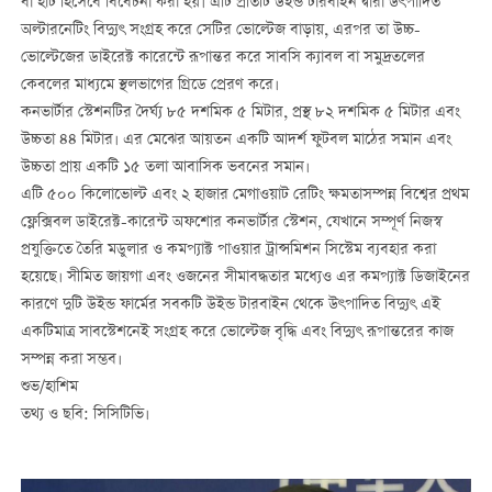
বা হার্ট হিসেবে বিবেচনা করা হয়। এটি প্রতিটি উইন্ড টারবাইন দ্বারা উৎপাদিত
অল্টারনেটিং বিদ্যুৎ সংগ্রহ করে সেটির ভোল্টেজ বাড়ায়, এরপর তা উচ্চ-
ভোল্টেজের ডাইরেক্ট কারেন্টে রূপান্তর করে সাবসি ক্যাবল বা সমুদ্রতলের
কেবলের মাধ্যমে স্থলভাগের গ্রিডে প্রেরণ করে।
কনভার্টার স্টেশনটির দৈর্ঘ্য ৮৫ দশমিক ৫ মিটার, প্রস্থ ৮২ দশমিক ৫ মিটার এবং
উচ্চতা ৪৪ মিটার। এর মেঝের আয়তন একটি আদর্শ ফুটবল মাঠের সমান এবং
উচ্চতা প্রায় একটি ১৫ তলা আবাসিক ভবনের সমান।
এটি ৫০০ কিলোভোল্ট এবং ২ হাজার মেগাওয়াট রেটিং ক্ষমতাসম্পন্ন বিশ্বের প্রথম
ফ্লেক্সিবল ডাইরেক্ট-কারেন্ট অফশোর কনভার্টার স্টেশন, যেখানে সম্পূর্ণ নিজস্ব
প্রযুক্তিতে তৈরি মডুলার ও কমপ্যাক্ট পাওয়ার ট্রান্সমিশন সিস্টেম ব্যবহার করা
হয়েছে। সীমিত জায়গা এবং ওজনের সীমাবদ্ধতার মধ্যেও এর কমপ্যাক্ট ডিজাইনের
কারণে দুটি উইন্ড ফার্মের সবকটি উইন্ড টারবাইন থেকে উৎপাদিত বিদ্যুৎ এই
একটিমাত্র সাবস্টেশনেই সংগ্রহ করে ভোল্টেজ বৃদ্ধি এবং বিদ্যুৎ রূপান্তরের কাজ
সম্পন্ন করা সম্ভব।
শুভ/হাশিম
তথ্য ও ছবি: সিসিটিভি।