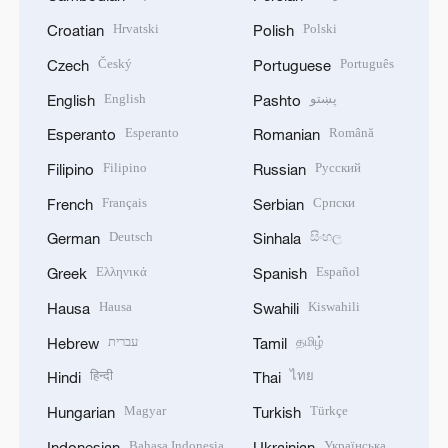
Hrvatski
Polski
Croatian
Polish
Český
Português
Czech
Portuguese
English
پښتو
English
Pashto
Esperanto
Română
Esperanto
Romanian
Filipino
Русский
Filipino
Russian
Français
Српски
French
Serbian
Deutsch
සිංහල
German
Sinhala
Ελληνικά
Español
Greek
Spanish
Hausa
Kiswahili
Hausa
Swahili
עברית
தமிழ்
Hebrew
Tamil
हिन्दी
ไทย
Hindi
Thai
Magyar
Türkçe
Hungarian
Turkish
Bahasa Indonesia
Українська
Indonesian
Ukrainian