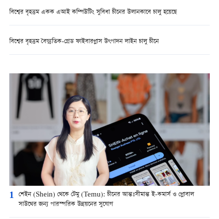
বিশ্বের বৃহত্তম একক এআই কম্পিউটিং সুবিধা চীনের উলানকাবে চালু হয়েছে
বিশ্বের বৃহত্তম বৈদ্যুতিক-গ্রেড ফাইবারগ্লাস উৎপাদন লাইন চালু চীনে
1
শেইন (Shein) থেকে টেমু (Temu): চীনের আন্তঃসীমান্ত ই-কমার্স ও গ্লোবাল
সাউথের জন্য পারস্পরিক উন্নয়নের সুযোগ