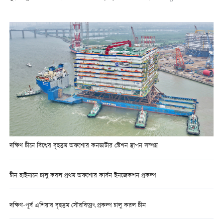
দক্ষিণ চীনে বিশ্বের বৃহত্তম অফশোর কনভার্টার স্টেশন স্থাপন সম্পন্ন
চীন হাইনানে চালু করল প্রথম অফশোর কার্বন ইনজেকশন প্রকল্প
দক্ষিণ-পূর্ব এশিয়ার বৃহত্তম সৌরবিদ্যুৎ প্রকল্প চালু করল চীন