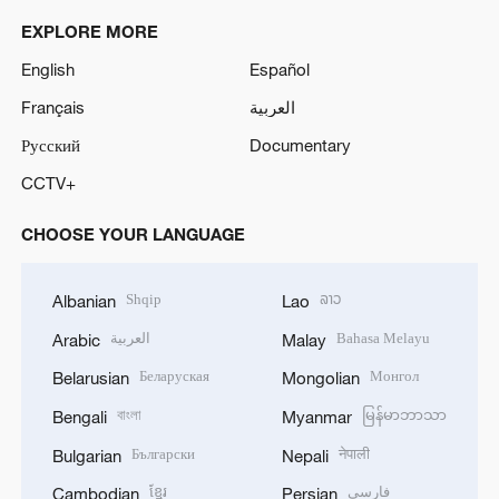
EXPLORE MORE
English
Español
Français
العربية
Русский
Documentary
CCTV+
CHOOSE YOUR LANGUAGE
Shqip
ລາວ
Albanian
Lao
العربية
Bahasa Melayu
Arabic
Malay
Беларуская
Монгол
Belarusian
Mongolian
বাংলা
မြန်မာဘာသာ
Bengali
Myanmar
Български
नेपाली
Bulgarian
Nepali
ខ្មែរ
فارسی
Cambodian
Persian