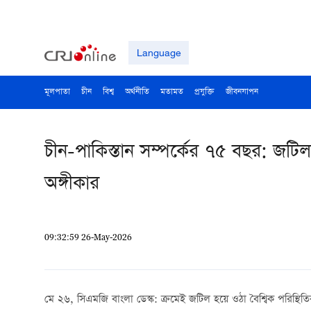
Language
মূলপাতা
চীন
বিশ্ব
অর্থনীতি
মতামত
প্রযুক্তি
জীবনযাপন
চীন-পাকিস্তান সম্পর্কের ৭৫ বছর: জটিল
অঙ্গীকার
09:32:59 26-May-2026
মে ২৬, সিএমজি বাংলা ডেস্ক: ক্রমেই জটিল হয়ে ওঠা বৈশ্বিক পরিস্থ