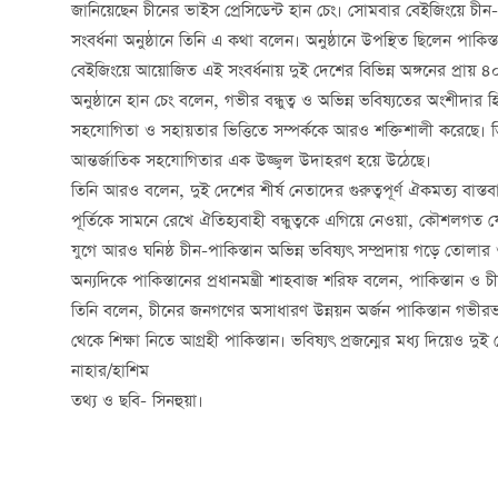
জানিয়েছেন চীনের ভাইস প্রেসিডেন্ট
হান চেং। সোমবার বেইজিংয়ে চীন-প
সংবর্ধনা অনুষ্ঠানে তিনি এ কথা বলেন। অনুষ্ঠানে উপস্থিত ছিলেন পাকিস্
বেইজিংয়ে আয়োজিত এই সংবর্ধনায় দুই দেশের বিভিন্ন অঙ্গনের প্রায়
অনুষ্ঠানে হান চেং বলেন, গভীর বন্ধুত্ব ও অভিন্ন ভবিষ্যতের অংশীদার 
সহযোগিতা ও সহায়তার ভিত্তিতে সম্পর্ককে আরও শক্তিশালী করেছে। ভিন্ন
আন্তর্জাতিক সহযোগিতার এক উজ্জ্বল উদাহরণ হয়ে উঠেছে।
তিনি আরও বলেন, দুই দেশের শীর্ষ নেতাদের গুরুত্বপূর্ণ ঐকমত্য বাস্তব
পূর্তিকে সামনে রেখে ঐতিহ্যবাহী বন্ধুত্বকে এগিয়ে নেওয়া, কৌশলগ
যুগে আরও ঘনিষ্ঠ চীন-পাকিস্তান অভিন্ন ভবিষ্যৎ সম্প্রদায় গড়ে তোলা
অন্যদিকে পাকিস্তানের প্রধানমন্ত্রী শাহবাজ শরিফ বলেন, পাকিস্তান ও 
তিনি বলেন, চীনের জনগণের অসাধারণ উন্নয়ন অর্জন পাকিস্তান গভীরভ
থেকে শিক্ষা নিতে আগ্রহী পাকিস্তান। ভবিষ্যৎ প্রজন্মের মধ্য দিয়েও 
নাহার/হাশিম
তথ্য ও ছবি- সিনহুয়া।