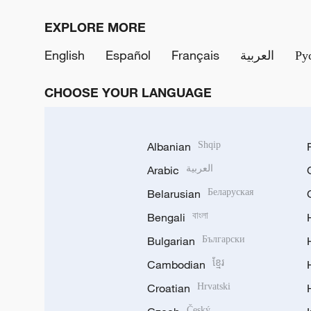
EXPLORE MORE
English
Español
Français
العربية
Ру
CHOOSE YOUR LANGUAGE
Albanian
Shqip
Arabic
العربية
Belarusian
Беларуская
Bengali
বাংলা
Bulgarian
Български
Cambodian
ខ្មែរ
Croatian
Hrvatski
Český