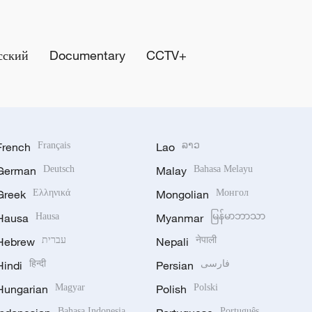
сский
Documentary
CCTV+
French
Français
Lao
ລາວ
German
Deutsch
Malay
Bahasa Melayu
Greek
Ελληνικά
Mongolian
Монгол
Hausa
Hausa
Myanmar
မြန်မာဘာသာ
Hebrew
עברית
Nepali
नेपाली
Hindi
हिन्दी
Persian
فارسی
Hungarian
Magyar
Polish
Polski
Bahasa Indonesia
Português