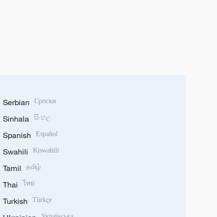
Serbian
Српски
Sinhala
සිංහල
Spanish
Español
Swahili
Kiswahili
Tamil
தமிழ்
Thai
ไทย
Turkish
Türkçe
Українська