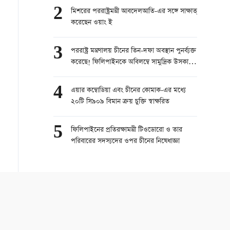
2
মিশরের পররাষ্ট্রমন্ত্রী আবদেলআতি-এর সঙ্গে সাক্ষাত্
করেছেন ওয়াং ই
3
পররাষ্ট্র মন্ত্রণালয় চীনের তিন-দফা অবস্থান পুনর্ব্যক্ত
করেছে! ফিলিপাইনকে অবিলম্বে সামুদ্রিক উসকানি
বন্ধের আহ্বান
4
এয়ার কম্বোডিয়া এবং চীনের কোমাক-এর মধ্যে
২০টি সি৯০৯ বিমান ক্রয় চুক্তি স্বাক্ষরিত
5
ফিলিপাইনের প্রতিরক্ষামন্ত্রী টিওডোরো ও তার
পরিবারের সদস্যদের ওপর চীনের নিষেধাজ্ঞা