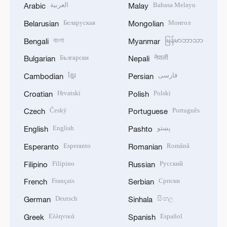
العربية
Bahasa Melayu
Arabic
Malay
Беларуская
Монгол
Belarusian
Mongolian
বাংলা
မြန်မာဘာသာ
Bengali
Myanmar
Български
नेपाली
Bulgarian
Nepali
ខ្មែរ
فارسی
Cambodian
Persian
Hrvatski
Polski
Croatian
Polish
Český
Português
Czech
Portuguese
English
پښتو
English
Pashto
Esperanto
Română
Esperanto
Romanian
Filipino
Русский
Filipino
Russian
Français
Српски
French
Serbian
Deutsch
සිංහල
German
Sinhala
Ελληνικά
Español
Greek
Spanish