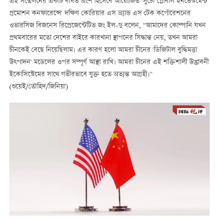
এই সম্মেলনের একটি বর্ধিত অংশ হিসেবে আয়োজিত 'সুচৌ গ্লোবাল ইনভেস্টমেন্ট
প্রমোশন কনফারেন্সে' দক্ষিণ কোরিয়ার এস অ্যান্ড এস টেক কর্পোরেশনের
ওভারসিজ বিজনেস রিপ্রেজেন্টেটিভ জং ইল-দু বলেন, "আমাদের কোম্পানি যখন
প্রথমবারের মতো দেশের বাইরে কারখানা স্থাপনের সিদ্ধান্ত নেয়, তখন আমরা
চীনকেই বেছে নিয়েছিলাম। এর কারণ হলো আমরা চীনের 'ডিজিটাল বুদ্ধিমত্তা
উত্পাদন' মডেলের ওপর সম্পূর্ণ আস্থা রাখি। আমরা চীনের এই শক্তিশালী উদ্ভাবনী
ইকোসিস্টেমের সাথে গভীরভাবে যুক্ত হতে অত্যন্ত আগ্রহী।"
(শুয়েই/তৌহিদ/জিনিয়া)