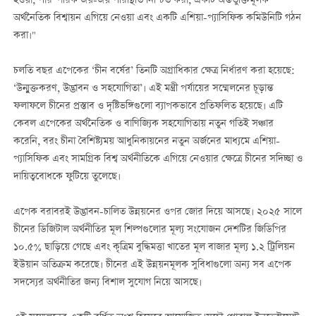
হওয়া, পারস্পরিক জয়-জয় পরিস্থিতি নিশ্চিত করা, একটি অন্তর্ভুক্তিমূলক
অর্থনৈতিক বিশ্বায়ন এগিয়ে নেওয়া এবং একটি এশিয়া-প্যাসিফিক কমিউনিটি গঠন
করা।"
চলতি বছর এপেকের ‘চীন বর্ষের’ তিনটি অগ্রাধিকার ক্ষেত্র নির্ধারণ করা হয়েছে:
‘উন্মুক্তকরণ, উদ্ভাবন ও সহযোগিতা’। এই মন্ত্রী পর্যায়ের সম্মেলনের চূড়ান্ত
ফলাফলে চীনের প্রস্তাব ও দৃষ্টিভঙ্গিগুলো ব্যাপকভাবে প্রতিফলিত হয়েছে। এটি
কেবল এপেকের অর্থনৈতিক ও বাণিজ্যিক সহযোগিতায় নতুন গতিই সঞ্চার
করেনি, বরং চীনা বৈশিষ্ট্যময় আধুনিকায়নের নতুন অর্জনের মাধ্যমে এশিয়া-
প্যাসিফিক এবং সামগ্রিক বিশ্ব অর্থনীতিকে এগিয়ে নেওয়ার ক্ষেত্রে চীনের সদিচ্ছা ও
দায়িত্ববোধকে ফুটিয়ে তুলেছে।
এপেক বরাবরই উদ্ভাবন-চালিত উন্নয়নের ওপর জোর দিয়ে আসছে। ২০২৫ সালে
চীনের ডিজিটাল অর্থনীতির মূল শিল্পগুলোর মূল্য সংযোজন দেশটির জিডিপির
১০.৫% ছাড়িয়ে গেছে এবং কৃত্রিম বুদ্ধিমত্তা খাতের মূল বাজার মূল্য ১.২ ট্রিলিয়ন
ইউয়ান অতিক্রম করেছে। চীনের এই উন্নয়নমূলক সুবিধাগুলো অন্য সব এপেক
সদস্যের অর্থনীতির জন্য বিশাল সুযোগ নিয়ে আসছে।