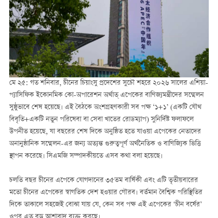
মে ২৫: গত শনিবার, চীনের চিয়াংসু প্রদেশের সুচৌ শহরে ২০২৬ সালের এশিয়া-
প্যাসিফিক ইকোনমিক কো-অপারেশন অর্থাত্ এপেকের বাণিজ্যমন্ত্রীদের সম্মেলন
সুষ্ঠুভাবে শেষ হয়েছে। এই বৈঠকে অংশগ্রহণকারী সব পক্ষ ‘১+১’ (একটি যৌথ
বিবৃতি+একটি নতুন পরিষেবা বা সেবা খাতের রোডম্যাপ) সুনির্দিষ্ট ফলাফলে
উপনীত হয়েছে, যা বছরের শেষ দিকে অনুষ্ঠিত হতে যাওয়া এপেকের নেতাদের
অনানুষ্ঠানিক সম্মেলন-এর জন্য অত্যন্ত গুরুত্বপূর্ণ অর্থনৈতিক ও বাণিজ্যিক ভিত্তি
স্থাপন করেছে। সিএমজি সম্পাদকীয়তে এসব কথা বলা হয়েছে।
চলতি বছর চীনের এপেকে যোগদানের ৩৫তম বার্ষিকী এবং এটি তৃতীয়বারের
মতো চীনের এপেকের স্বাগতিক দেশ হওয়ার গৌরব। বর্তমান বৈশ্বিক পরিস্থিতির
দিকে তাকালে সহজেই বোঝা যায় যে, কেন সব পক্ষ এই এপেকের ‘চীন বর্ষের’
ওপর এত বড় আশাবাদ ব্যক্ত করছে।