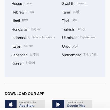
Hausa
Kiswahili
Hausa
Swahili
עברית
தமிழ்
Hebrew
Tamil
हिन्दी
ไทย
Hindi
Thai
Magyar
Türkçe
Hungarian
Turkish
Bahasa Indonesia
Українська
Indonesian
Ukrainian
Italiano
اردو
Italian
Urdu
日本語
Tiếng Việt
Japanese
Vietnamese
한국어
Korean
DOWNLOAD OUR APP