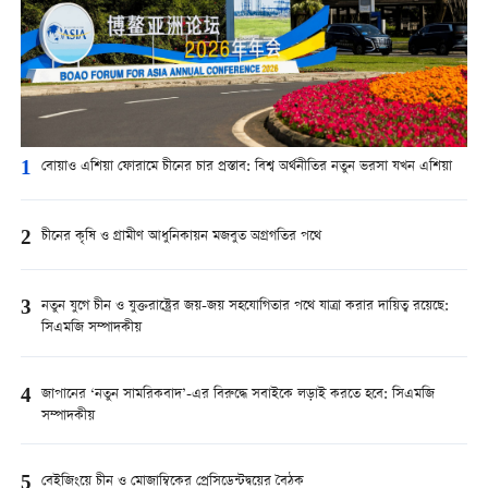
1
বোয়াও এশিয়া ফোরামে চীনের চার প্রস্তাব: বিশ্ব অর্থনীতির নতুন ভরসা যখন এশিয়া
2
চীনের কৃষি ও গ্রামীণ আধুনিকায়ন মজবুত অগ্রগতির পথে
3
নতুন যুগে চীন ও যুক্তরাষ্ট্রের জয়-জয় সহযোগিতার পথে যাত্রা করার দায়িত্ব রয়েছে:
সিএমজি সম্পাদকীয়
4
জাপানের ‘নতুন সামরিকবাদ’-এর বিরুদ্ধে সবাইকে লড়াই করতে হবে: সিএমজি
সম্পাদকীয়
5
বেইজিংয়ে চীন ও মোজাম্বিকের প্রেসিডেন্টদ্বয়ের বৈঠক