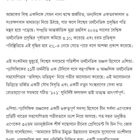
আজকের বিশ্ব একদিকে যেমন নানা দ্বন্দ্বে জর্জরিত, অন্যদিকে একতরফাবাদ ও
সংরক্ষণবাদ মাথাচাড়া দিয়ে উঠছে, যার ফলে বিশ্বের অর্থনৈতিক প্রবৃদ্ধির গতি
মন্থর হয়ে পড়েছে। সম্প্রতি আন্তর্জাতিক মুদ্রা তহবিল ২০২৬ সালের বৈশ্বিক
অর্থনৈতিক প্রবৃদ্ধির পূর্বাভাস কমিয়ে ৩.১% করেছে এবং চরম প্রতিকূল
পরিস্থিতিতে এই বৃদ্ধির হার ২%-এ নেমে যেতে পারে বলে আশঙ্কা প্রকাশ করেছে।
এই সংকটময় মুহূর্তে, বিশ্বের সবচেয়ে গতিশীল অর্থনৈতিক অঞ্চল হিসেবে এশিয়া-
প্যাসিফিকের ২১টি অর্থনীতি এক টেবিলে বসে বহুপাক্ষিক ও আঞ্চলিক অর্থনৈতিক
সহযোগিতার "ভবিষ্যৎ অভিমুখ" নিয়ে গভীর আলোচনা করেছে। এই আলোচনার
ভিত্তিতে অর্জিত একটি যৌথ বিবৃতি এবং একটি নতুন সংস্করণের সেবা খাত
রোডম্যাপের সমন্বয়ে গঠিত ‘১+১’ সুনির্দিষ্ট ফলাফল তাই অত্যন্ত তাৎপর্যপূর্ণ।
এশিয়া-প্যাসিফিক অঞ্চলের একটি গুরুত্বপূর্ণ সদস্য হিসেবে চীন সর্বদা এপেকের
প্রতিটি খাতের সহযোগিতায় গভীরভাবে অংশ নিয়ে আসছে। গত বছর অনুষ্ঠিত
এপেকের ৩২তম অনানুষ্ঠানিক শীর্ষ সম্মেলনে চীনের প্রেসিডেন্ট সি চিন পিং জোর
দিয়ে বলেছিলেন: "আমাদের উচিত উন্মুক্ত উন্নয়নের মাধ্যমে সুযোগের অংশীদার