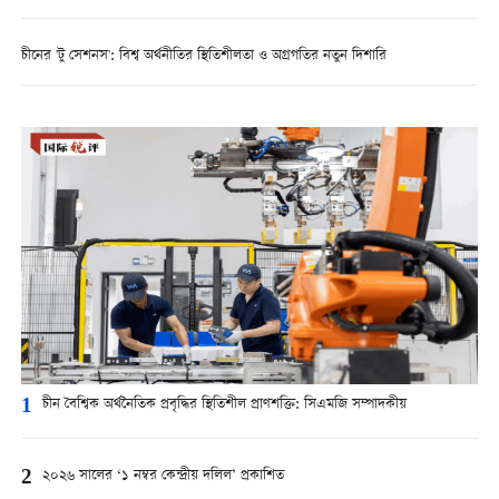
চীনের 'টু সেশনস': বিশ্ব অর্থনীতির স্থিতিশীলতা ও অগ্রগতির নতুন দিশারি
1
চীন বৈশ্বিক অর্থনৈতিক প্রবৃদ্ধির স্থিতিশীল প্রাণশক্তি: সিএমজি সম্পাদকীয়
2
২০২৬ সালের ‘১ নম্বর কেন্দ্রীয় দলিল’ প্রকাশিত