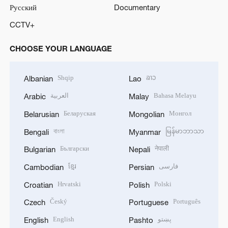
Русский
Documentary
CCTV+
CHOOSE YOUR LANGUAGE
Shqip
ລາວ
Albanian
Lao
العربية
Bahasa Melayu
Arabic
Malay
Беларуская
Монгол
Belarusian
Mongolian
বাংলা
မြန်မာဘာသာ
Bengali
Myanmar
Български
नेपाली
Bulgarian
Nepali
ខ្មែរ
فارسی
Cambodian
Persian
Hrvatski
Polski
Croatian
Polish
Český
Português
Czech
Portuguese
English
پښتو
English
Pashto