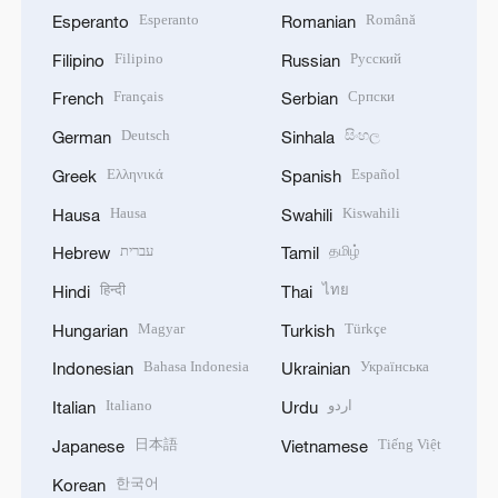
Esperanto
Română
Esperanto
Romanian
Filipino
Русский
Filipino
Russian
Français
Српски
French
Serbian
Deutsch
සිංහල
German
Sinhala
Ελληνικά
Español
Greek
Spanish
Hausa
Kiswahili
Hausa
Swahili
עברית
தமிழ்
Hebrew
Tamil
हिन्दी
ไทย
Hindi
Thai
Magyar
Türkçe
Hungarian
Turkish
Bahasa Indonesia
Українська
Indonesian
Ukrainian
Italiano
اردو
Italian
Urdu
日本語
Tiếng Việt
Japanese
Vietnamese
한국어
Korean