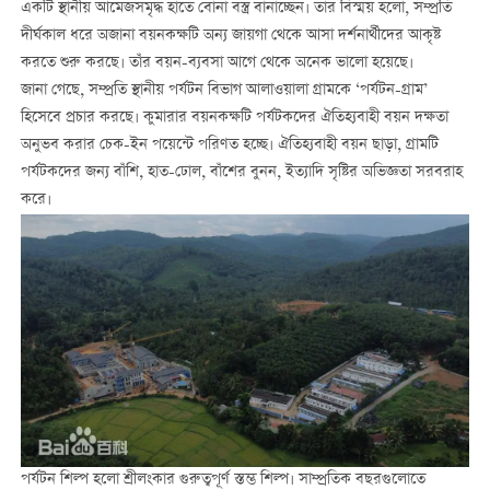
একটি স্থানীয় আমেজসমৃদ্ধ হাতে বোনা বস্ত্র বানাচ্ছেন। তার বিস্ময় হলো, সম্প্রতি
দীর্ঘকাল ধরে অজানা বয়নকক্ষটি অন্য জায়গা থেকে আসা দর্শনার্থীদের আকৃষ্ট
করতে শুরু করছে। তাঁর বয়ন-ব্যবসা আগে থেকে অনেক ভালো হয়েছে।
জানা গেছে, সম্প্রতি স্থানীয় পর্যটন বিভাগ আলাওয়ালা গ্রামকে ‘পর্যটন-গ্রাম’
হিসেবে প্রচার করছে। কুমারার বয়নকক্ষটি পর্যটকদের ঐতিহ্যবাহী বয়ন দক্ষতা
অনুভব করার চেক-ইন পয়েন্টে পরিণত হচ্ছে। ঐতিহ্যবাহী বয়ন ছাড়া, গ্রামটি
পর্যটকদের জন্য বাঁশি, হাত-ঢোল, বাঁশের বুনন, ইত্যাদি সৃষ্টির অভিজ্ঞতা সরবরাহ
করে।
পর্যটন শিল্প হলো শ্রীলংকার গুরুত্বপূর্ণ স্তম্ভ শিল্প। সাম্প্রতিক বছরগুলোতে