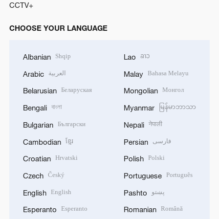
CCTV+
CHOOSE YOUR LANGUAGE
Shqip
ລາວ
Albanian
Lao
العربية
Bahasa Melayu
Arabic
Malay
Беларуская
Монгол
Belarusian
Mongolian
বাংলা
မြန်မာဘာသာ
Bengali
Myanmar
Български
नेपाली
Bulgarian
Nepali
ខ្មែរ
فارسی
Cambodian
Persian
Hrvatski
Polski
Croatian
Polish
Český
Português
Czech
Portuguese
English
پښتو
English
Pashto
Esperanto
Română
Esperanto
Romanian