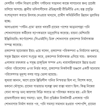
দেশটির পর্যটন বিভাগ গ্রামীণ পর্যটনের সম্ভাবনা কাজে লাগানোর জন্য প্রচেষ্টা
চালিয়ে আসছে। স্থানীয় অধিবাসীদের ঐতিহ্যবাহী রীতিনীতি এবং হস্ত প্রযুক্তি
বংশানুসরণ করতে উত্সাহ দেওয়ার মাধ্যমে, গ্রামীণ কমিউনিটির উন্নয়ন ত্বরান্বিত
হচ্ছে।
আলাওয়ালা ‘পর্যটন-গ্রাম’ হবার খবরটি গ্রামের পাশের আত্তানাগাল্লা পানি
শোধনাগারের কর্মীদের ব্যাপকভাবে অনুপ্রাণিত করেছে। চায়না মেশিনারি
ইঞ্জিনিয়ারিং কর্পোরেশন (সিএমইসি) ডিরু শোধনাগার প্রকল্পের নির্মাণকাজ
সম্পন্ন করেছে।
প্রকল্পের ম্যানেজার ইয়াং ওয়ে বলেন, প্রকল্পের পরিকল্পনা ও নির্মাণের শুরুতে,
সবুজ উন্নয়ন ধারণা সংযুক্ত করে, প্রকল্পের নির্মাণকাজ এগিয়ে যায়। জলাধার
এলাকার চমত্কার ও সমৃদ্ধ প্রাকৃতিক সম্পদ এবং ধারাবাহিকভাবে উন্নত হওয়া
পানির পরিবেশের ওপর নির্ভর করে, প্রকল্পের নিকটবর্তী অঞ্চলে একটি মনোরম
পরিবেশগত ভূদৃশ্য বলয় গড়ে তোলা হয়েছে।
কুমারা জানান, আগে গ্রামে স্থিতিশীল পানির নিশ্চয়তা ছিল না; বিশেষ করে,
শুকনো মৌসুমে। গ্রামের যাতায়াত ব্যবস্থা তথা রাস্তা খারাপ ছিল। কিন্তু নিজের
বোনা কাপড় অন্য জায়গায় বিক্রি করতে তা পরিবহন করতে হয়। এটা ছিল
গ্রামবাসীদের জন্য সমস্যা। তবে, চীনা প্রতিষ্ঠান নিকটবর্তী এলাকায় পানি
শোধনাগার নির্মাণ করার পর, পানি সমস্যা সমাধান হওয়ার পাশাপাশি, গ্রামের