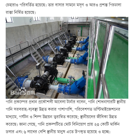
চেহারাও পরিবর্তিত হয়েছে। তার বাসার সামনে মসৃণ ও আরও প্রশস্ত পিচঢালা
রাস্তা নির্মিত হয়েছে।
পানি প্রকল্পের প্রধান প্রকৌশলী আবেলা টার্নার বলেন, পানি শোধনাগারটি স্থানীয়
পানি সরবরাহ-ব্যবস্থা উন্নত করার পাশাপাশি, পরিবেশগত অপ্টিমাইজেশনের
মাধ্যমে, পর্যটন ও শিল্প উন্নয়ন ত্বরান্বিত করেছে; স্থানীয়দের জীবিকা উন্নত
করেছে। জানা গেছে, পানি প্রকল্পটিতে মোট বিনিয়োগ প্রায় ২৩ কোটি মার্কিন
ডলার এবং ৬ লাখের বেশি স্থানীয় মানুষ এতে উপকৃত হয়েছে ও হচ্ছে।