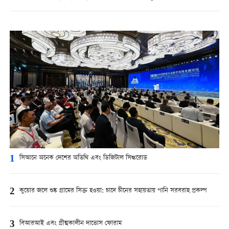
1
সিআনে অনেক দেশের অতিথি এবং ডিজিটাল সিল্করোড
2
কুয়োর জলে শুষ্ক গ্রামের সিক্ত হওয়া: চাদে চীনের সহায়তায় পানি সরবরাহ প্রকল্প
3
বিআরআই এবং গ্রীষ্মকালীন দাভোস ফোরাম