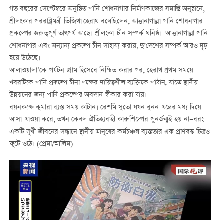
গত বছরের সেপ্টেম্বরে অনুষ্ঠিত পানি শোধনাগার নির্মাণকাজের সমাপ্তি অনুষ্ঠানে,
শ্রীলংকার পররাষ্ট্রমন্ত্রী ভিজিথা হেরাথ বলেছিলেন, আত্তানাগাল্লা পানি শোধনাগার
প্রকল্পের গুরুত্বপূর্ণ তাত্পর্য আছে। শ্রীলংকা-চীন সম্পর্ক ঘনিষ্ঠ। আত্তানাগাল্লা পানি
শোধনাগার এবং অন্যান্য প্রকল্পে চীন সাহায্য করায়, দু’দেশের সম্পর্ক আরও দৃঢ়
হয়ে উঠেছে।
আলাওয়ালা’কে পর্যটন-গ্রাম হিসেবে নিশ্চিত করার পর, হেরাথ প্রথম সময়ে
খবরটিকে পানি প্রকল্পে চীনা পক্ষের দায়িত্বশীল ব্যক্তিকে পাঠান, যাতে স্থানীয়
উন্নয়নের জন্য পানি প্রকল্পের অবদান স্বীকার করা যায়।
বয়নকক্ষে কুমারা ব্যস্ত সময় কাটান। রেশমি সুতো যখন বুনন-যন্ত্রের মধ্য দিয়ে
আসা-যাওয়া করে, তখন কেবল ঐতিহ্যবাহী কারুশিল্পের পুনর্জন্মই হয় না—বরং
একটি সুখী জীবনের সন্ধানে স্থানীয় মানুষের কর্মচঞ্চল ব্যস্ততার এক প্রাণবন্ত চিত্রও
ফুটে ওঠে। (প্রেমা/আলিম)