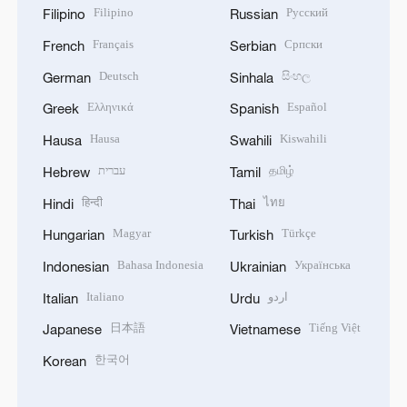
Filipino
Русский
Filipino
Russian
Français
Српски
French
Serbian
Deutsch
සිංහල
German
Sinhala
Ελληνικά
Español
Greek
Spanish
Hausa
Kiswahili
Hausa
Swahili
עברית
தமிழ்
Hebrew
Tamil
हिन्दी
ไทย
Hindi
Thai
Magyar
Türkçe
Hungarian
Turkish
Bahasa Indonesia
Українська
Indonesian
Ukrainian
Italiano
اردو
Italian
Urdu
日本語
Tiếng Việt
Japanese
Vietnamese
한국어
Korean