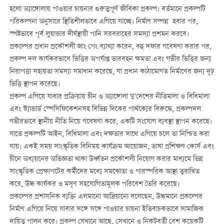
হলো অ্যাঙ্গোলায় পাওয়ার চায়নার গুরুত্বপূর্ণ জীবিকা প্রকল্প। বর্তমানে প্রকল্পটি
পরিকল্পনা অনুসারে স্থিতিশীলভাবে এগিয়ে যাচ্ছে। নির্মাণ সম্পন্ন হবার পর,
স্পষ্টভাবে পূর্ব লুয়ান্ডার দীর্ঘস্থায়ী পানি সরবরাহের সমস্যা প্রশমন করবে।
প্রকল্পের প্রধান প্রকৌশলী জাং পেং ব্যাখ্যা করেন, বহু দফার গবেষণা করার পর,
প্রকল্প দল কার্যকরভাবে ভিত্তির অপর্যাপ্ত ভারবহন ক্ষমতা এবং গভীর ভিত্তির জন্য
নিরাপত্তা সহায়তা সমস্যা সমাধান করেছে, যা প্রধান কাঠামোগত নির্মাণের জন্য দৃঢ়
ভিত্তি স্থাপন করেছে।
প্রকল্প এগিয়ে যাবার প্রক্রিয়ায় চীন ও অ্যাঙ্গোলা দু’দেশের নীতিমালা ও বিধিমালা
এবং স্ট্যান্ডার্ড স্পেসিফিকেশনসহ বিভিন্ন দিকের পার্থক্যের বিরুদ্ধে, প্রকল্পদল
গভীরভাবে স্থানীয় নীতি নিয়ে গবেষণা করে, একটি সংযোগ ব্যবস্থা স্থাপন করেছে।
যাতে প্রকল্পটি আইন, বিধিমালা এবং দক্ষতার সাথে এগিয়ে চলে তা নিশ্চিত করা
যায়। একই সময় সাংস্কৃতিক বিনিময় কার্যক্রম আয়োজন, ভাষা প্রশিক্ষণ কোর্স এবং
চীনে অধ্যয়নের অভিজ্ঞতা থাকা উর্ধ্বতন প্রকৌশলী নিয়োগ করার মাধ্যমে ভিন্ন
সাংস্কৃতিক প্রেক্ষাপটের কর্মীদের মধ্যে সমঝোতা ও পারস্পরিক আস্থা ত্বরান্বিত
করে, উচ্চ কার্যকর ও মসৃণ সহযোগিতামূলক পরিবেশ তৈরি করেছে।
প্রকল্পের প্রশাসনিক ব্যক্তি এলমানো আদ্রিয়ানো বলেছেন, উচ্চমানে প্রকল্পের
নির্মাণ এগিয়ে নিয়ে যাবার সঙ্গে সঙ্গে পাওয়ার চায়না ইতিবাচকভাবে সামাজিক
দায়িত্ব পালন করে। প্রকল্প যেখানে আছে, সেখানে ও নিকটবর্তী বেশ কয়েকটি