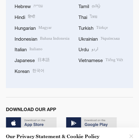
עברית
தமிழ்
Hebrew
Tamil
हिन्दी
ไทย
Hindi
Thai
Magyar
Türkçe
Hungarian
Turkish
Bahasa Indonesia
Українська
Indonesian
Ukrainian
Italiano
اردو
Italian
Urdu
日本語
Tiếng Việt
Japanese
Vietnamese
한국어
Korean
DOWNLOAD OUR APP
Our Privacy Statement & Cookie Policy