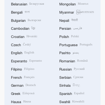
Беларуская
Монгол
Belarusian
Mongolian
বাংলা
မြန်မာဘာသာ
Bengali
Myanmar
Български
नेपाली
Bulgarian
Nepali
ខ្មែរ
فارسی
Cambodian
Persian
Hrvatski
Polski
Croatian
Polish
Český
Português
Czech
Portuguese
English
پښتو
English
Pashto
Esperanto
Română
Esperanto
Romanian
Filipino
Русский
Filipino
Russian
Français
Српски
French
Serbian
Deutsch
සිංහල
German
Sinhala
Ελληνικά
Español
Greek
Spanish
Hausa
Kiswahili
Hausa
Swahili