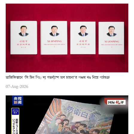
তাজিকিস্তানে ‘সি চিন পিং: দ্য গভর্ন্যান্স অব চায়না’র পঞ্চম খণ্ড নিয়ে পাঠচক্র
07-Aug-2026