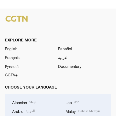
EXPLORE MORE
English
Español
Français
العربية
Русский
Documentary
CCTV+
CHOOSE YOUR LANGUAGE
Shqip
ລາວ
Albanian
Lao
العربية
Bahasa Melayu
Arabic
Malay