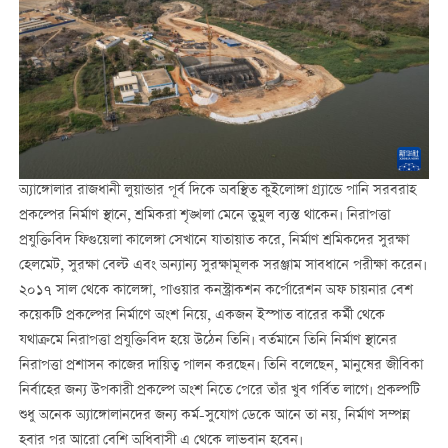
অ্যাঙ্গোলার রাজধানী লুয়ান্ডার পূর্ব দিকে অবস্থিত কুইলোঙ্গা গ্র্যান্ডে পানি সরবরাহ
প্রকল্পের নির্মাণ স্থানে, শ্রমিকরা শৃঙ্খলা মেনে তুমুল ব্যস্ত থাকেন। নিরাপত্তা
প্রযুক্তিবিদ ফিগুয়েলা কালেঙ্গা সেখানে যাতায়াত করে, নির্মাণ শ্রমিকদের সুরক্ষা
হেলমেট, সুরক্ষা বেল্ট এবং অন্যান্য সুরক্ষামূলক সরঞ্জাম সাবধানে পরীক্ষা করেন।
২০১৭ সাল থেকে কালেঙ্গা, পাওয়ার কনস্ট্রাকশন কর্পোরেশন অফ চায়নার বেশ
কয়েকটি প্রকল্পের নির্মাণে অংশ নিয়ে, একজন ইস্পাত বারের কর্মী থেকে
যথাক্রমে নিরাপত্তা প্রযুক্তিবিদ হয়ে উঠেন তিনি। বর্তমানে তিনি নির্মাণ স্থানের
নিরাপত্তা প্রশাসন কাজের দায়িত্ব পালন করছেন। তিনি বলেছেন, মানুষের জীবিকা
নির্বাহের জন্য উপকারী প্রকল্পে অংশ নিতে পেরে তাঁর খুব গর্বিত লাগে। প্রকল্পটি
শুধু অনেক অ্যাঙ্গোলানদের জন্য কর্ম-সুযোগ ডেকে আনে তা নয়, নির্মাণ সম্পন্ন
হবার পর আরো বেশি অধিবাসী এ থেকে লাভবান হবেন।