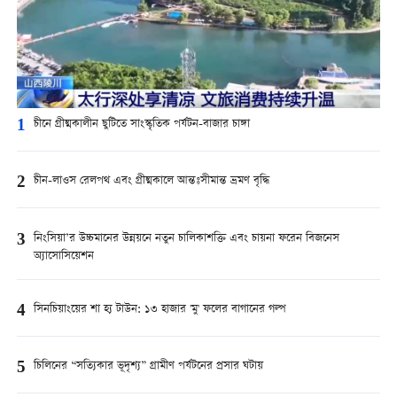
1
চীনে গ্রীষ্মকালীন ছুটিতে সাংস্কৃতিক পর্যটন-বাজার চাঙ্গা
2
চীন-লাওস রেলপথ এবং গ্রীষ্মকালে আন্তঃসীমান্ত ভ্রমণ বৃদ্ধি
3
নিংসিয়া’র উচ্চমানের উন্নয়নে নতুন চালিকাশক্তি এবং চায়না ফরেন বিজনেস
অ্যাসোসিয়েশন
4
সিনচিয়াংয়ের শা হ্য টাউন: ১৩ হাজার 'মু' ফলের বাগানের গল্প
5
চিলিনের “সত্যিকার ভূদৃশ্য” গ্রামীণ পর্যটনের প্রসার ঘটায়