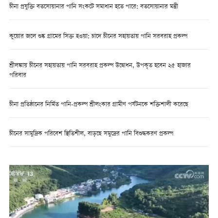
চীনা প্রযুক্তি বতসোয়ানার পানি সংকটে সমাধান হতে পারে: বতসোয়ানার মন্ত্রী
কুয়োর জলে শুষ্ক গ্রামের সিক্ত হওয়া: চাদে চীনের সহায়তায় পানি সরবরাহ প্রকল্প
শ্রীলঙ্কায় চীনের সহায়তায় পানি সরবরাহ প্রকল্প উদ্বোধন, উপকৃত হবেন ২৫ হাজার
পরিবার
চীনা প্রতিষ্ঠানের নির্মিত পানি-প্রকল্প শ্রীলংকার গ্রামীণ পর্যটনকে শক্তিশালী করেছে
চীনের সামুদ্রিক পরিবেশ স্থিতিশীল, বাড়ছে সমুদ্রের পানি বিশুদ্ধকরণ প্রকল্প