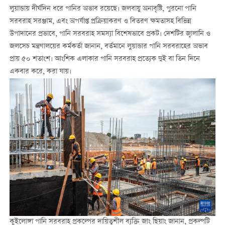
লুয়ান্ডায় দীর্ঘদিন ধরে পানির অভাব রয়েছে। জলবায়ু অনাবৃষ্টি, পুরনো পানি
সরবরাহ সরঞ্জাম, এবং অপর্যাপ্ত প্রক্রিয়াকরণ ও বিতরণ ক্ষমতাসহ বিভিন্ন
উপাদানের প্রভাবে, পানি সরবরাহ সমস্যা বিশেষভাবে প্রকট। দেশটির জ্বালানি ও
জলসেচ মন্ত্রণালয়ের কর্মকর্তা জানান, বর্তমানে লুয়ান্ডার পানি সরবরাহের অভাব
প্রায় ৫০ শতাংশ। আংশিক এলাকার পানি সরবরাহ প্রত্যেক দুই বা তিন দিনে
একবার করে, করা যায়।
কুইলোঙ্গা পানি সরবরাহ প্রকল্পের দায়িত্বশীল ব্যক্তি জাং ছিয়াং জানান, প্রকল্পটি