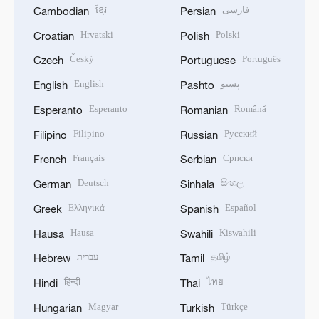
ខ្មែរ
فارسی
Cambodian
Persian
Hrvatski
Polski
Croatian
Polish
Český
Português
Czech
Portuguese
English
پښتو
English
Pashto
Esperanto
Română
Esperanto
Romanian
Filipino
Русский
Filipino
Russian
Français
Српски
French
Serbian
Deutsch
සිංහල
German
Sinhala
Ελληνικά
Español
Greek
Spanish
Hausa
Kiswahili
Hausa
Swahili
עברית
தமிழ்
Hebrew
Tamil
हिन्दी
ไทย
Hindi
Thai
Magyar
Türkçe
Hungarian
Turkish