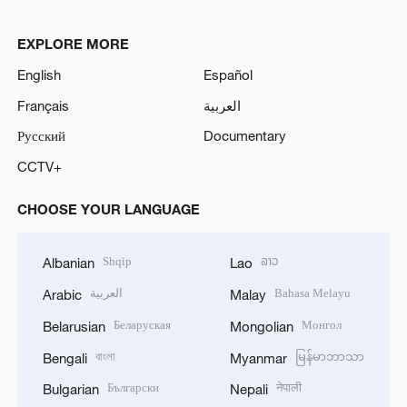
EXPLORE MORE
English
Español
Français
العربية
Русский
Documentary
CCTV+
CHOOSE YOUR LANGUAGE
Shqip
ລາວ
Albanian
Lao
العربية
Bahasa Melayu
Arabic
Malay
Беларуская
Монгол
Belarusian
Mongolian
বাংলা
မြန်မာဘာသာ
Bengali
Myanmar
Български
नेपाली
Bulgarian
Nepali