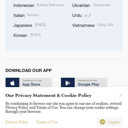
Bahasa Indonesia
Українська
Indonesian
Ukrainian
Italiano
اردو
Italian
Urdu
日本語
Tiếng Việt
Japanese
Vietnamese
한국어
Korean
DOWNLOAD OUR APP
Our Privacy Statement & Cookie Policy
By continuing to browse our site you agree to our use of cookies, revised
Privacy Policy and Terms of Use. You can change your cookie settings
through your browser.
© China Radio International.CRI. All Rights Reserved. 16A
Shijingshan Road, Beijing, China. 100040
Privacy Policy
Terms of Use
I agree