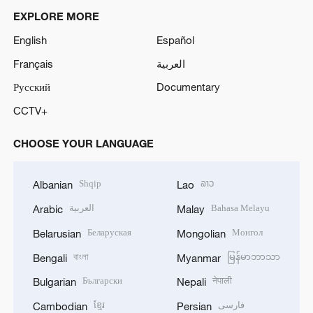
EXPLORE MORE
English
Español
Français
العربية
Русский
Documentary
CCTV+
CHOOSE YOUR LANGUAGE
Shqip
ລາວ
Albanian
Lao
العربية
Bahasa Melayu
Arabic
Malay
Беларуская
Монгол
Belarusian
Mongolian
বাংলা
မြန်မာဘာသာ
Bengali
Myanmar
Български
नेपाली
Bulgarian
Nepali
ខ្មែរ
فارسی
Cambodian
Persian