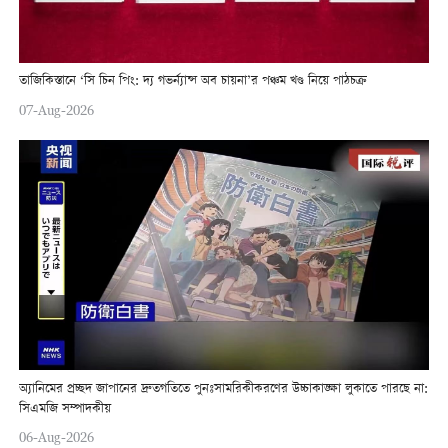
তাজিকিস্তানে ‘সি চিন পিং: দ্য গভর্ন্যান্স অব চায়না’র পঞ্চম খণ্ড নিয়ে পাঠচক্র
07-Aug-2026
অ্যানিমের প্রচ্ছদ জাপানের দ্রুতগতিতে পুনঃসামরিকীকরণের উচ্চাকাঙ্ক্ষা লুকাতে পারছে না:
সিএমজি সম্পাদকীয়
06-Aug-2026