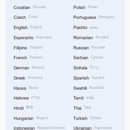
Hrvatski
Polski
Croatian
Polish
Český
Português
Czech
Portuguese
English
پښتو
English
Pashto
Esperanto
Română
Esperanto
Romanian
Filipino
Русский
Filipino
Russian
Français
Српски
French
Serbian
Deutsch
සිංහල
German
Sinhala
Ελληνικά
Español
Greek
Spanish
Hausa
Kiswahili
Hausa
Swahili
עברית
தமிழ்
Hebrew
Tamil
हिन्दी
ไทย
Hindi
Thai
Magyar
Türkçe
Hungarian
Turkish
Bahasa Indonesia
Українська
Indonesian
Ukrainian