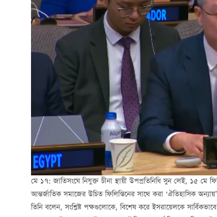
মে ১৭: জাতিসংঘে নিযুক্ত চীনা স্থায়ী উপপ্রতিনিধি সুন লেই, ১৫ মে ফ
আন্তর্জাতিক সমাজের উচিত ফিলিস্তিনের সাথে করা ‘ঐতিহাসিক অন্যা
তিনি বলেন, সংশ্লিষ্ট পক্ষগুলোকে, বিশেষ করে ইসরায়েলকে সার্বিকভাবে য