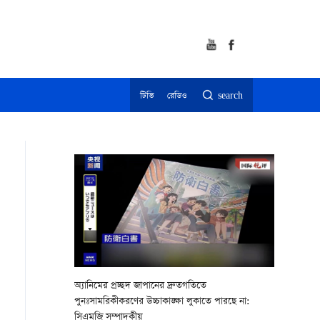
টিভি
রেডিও
search
অ্যানিমের প্রচ্ছদ জাপানের দ্রুতগতিতে
পুনঃসামরিকীকরণের উচ্চাকাঙ্ক্ষা লুকাতে পারছে না:
সিএমজি সম্পাদকীয়