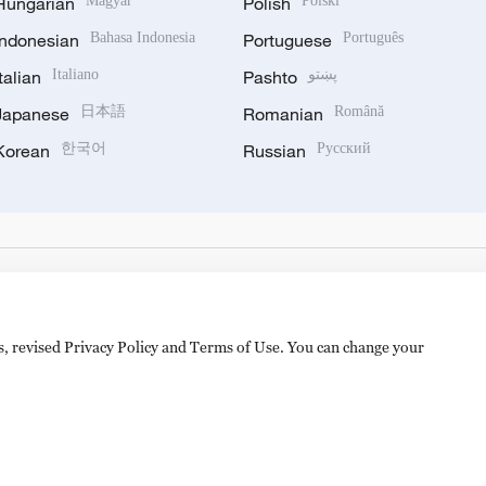
Hungarian
Magyar
Polish
Polski
Indonesian
Bahasa Indonesia
Portuguese
Português
Italian
Italiano
Pashto
پښتو
Japanese
日本語
Romanian
Română
Korean
한국어
Russian
Русский
es, revised Privacy Policy and Terms of Use. You can change your
hijingshan Road, Beijing, China. 100040