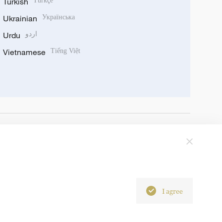
Turkish
Türkçe
Ukrainian
Українська
Urdu
اردو
Vietnamese
Tiếng Việt
I agree