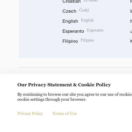
Croatian
Hrvatski
Czech
Český
English
English
Esperanto
Esperanto
Filipino
Filipino
DOWNLOAD OUR APP
Our Privacy Statement & Cookie Policy
By continuing to browse our site you agree to our use of cooki
cookie settings through your browser.
Privacy Policy
Terms of Use
© China Radio International.CRI. All Rights Reserved. 16A S