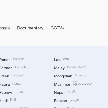
сский
Documentary
CCTV+
French
Français
Lao
ລາວ
German
Deutsch
Malay
Bahasa Melayu
Greek
Ελληνικά
Mongolian
Монгол
Hausa
Hausa
Myanmar
မြန်မာဘာသာ
Hebrew
עברית
Nepali
नेपाली
Hindi
हिन्दी
Persian
فارسی