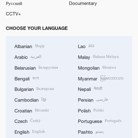
Русский
Documentary
CCTV+
CHOOSE YOUR LANGUAGE
Shqip
ລາວ
Albanian
Lao
العربية
Bahasa Melayu
Arabic
Malay
Беларуская
Монгол
Belarusian
Mongolian
বাংলা
မြန်မာဘာသာ
Bengali
Myanmar
Български
नेपाली
Bulgarian
Nepali
ខ្មែរ
فارسی
Cambodian
Persian
Hrvatski
Polski
Croatian
Polish
Český
Português
Czech
Portuguese
English
پښتو
English
Pashto