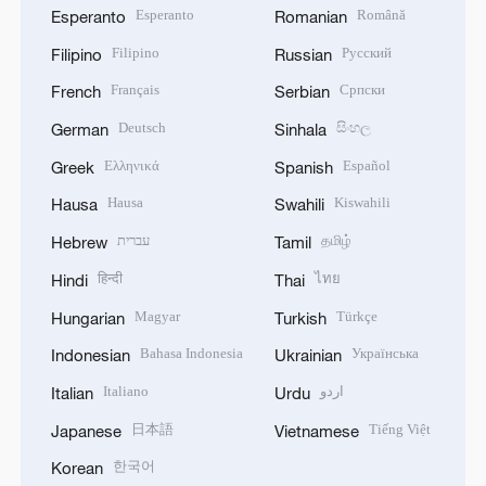
Esperanto
Română
Esperanto
Romanian
Filipino
Русский
Filipino
Russian
Français
Српски
French
Serbian
Deutsch
සිංහල
German
Sinhala
Ελληνικά
Español
Greek
Spanish
Hausa
Kiswahili
Hausa
Swahili
עברית
தமிழ்
Hebrew
Tamil
हिन्दी
ไทย
Hindi
Thai
Magyar
Türkçe
Hungarian
Turkish
Bahasa Indonesia
Українська
Indonesian
Ukrainian
Italiano
اردو
Italian
Urdu
日本語
Tiếng Việt
Japanese
Vietnamese
한국어
Korean