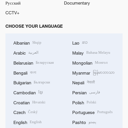
Русский
Documentary
CCTV+
CHOOSE YOUR LANGUAGE
Shqip
ລາວ
Albanian
Lao
العربية
Bahasa Melayu
Arabic
Malay
Беларуская
Монгол
Belarusian
Mongolian
বাংলা
မြန်မာဘာသာ
Bengali
Myanmar
Български
नेपाली
Bulgarian
Nepali
ខ្មែរ
فارسی
Cambodian
Persian
Hrvatski
Polski
Croatian
Polish
Český
Português
Czech
Portuguese
English
پښتو
English
Pashto