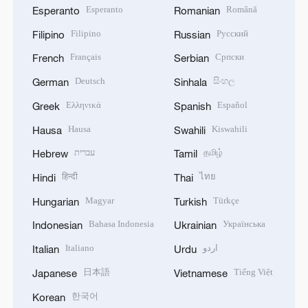
Esperanto
Română
Esperanto
Romanian
Filipino
Русский
Filipino
Russian
Français
Српски
French
Serbian
Deutsch
සිංහල
German
Sinhala
Ελληνικά
Español
Greek
Spanish
Hausa
Kiswahili
Hausa
Swahili
עברית
தமிழ்
Hebrew
Tamil
हिन्दी
ไทย
Hindi
Thai
Magyar
Türkçe
Hungarian
Turkish
Bahasa Indonesia
Українська
Indonesian
Ukrainian
Italiano
اردو
Italian
Urdu
日本語
Tiếng Việt
Japanese
Vietnamese
한국어
Korean