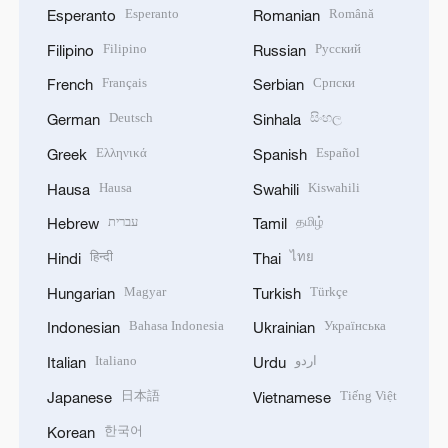
Esperanto
Română
Esperanto
Romanian
Filipino
Русский
Filipino
Russian
Français
Српски
French
Serbian
Deutsch
සිංහල
German
Sinhala
Ελληνικά
Español
Greek
Spanish
Hausa
Kiswahili
Hausa
Swahili
עברית
தமிழ்
Hebrew
Tamil
हिन्दी
ไทย
Hindi
Thai
Magyar
Türkçe
Hungarian
Turkish
Bahasa Indonesia
Українська
Indonesian
Ukrainian
Italiano
اردو
Italian
Urdu
日本語
Tiếng Việt
Japanese
Vietnamese
한국어
Korean