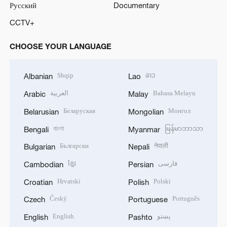
Русский
Documentary
CCTV+
CHOOSE YOUR LANGUAGE
Shqip
ລາວ
Albanian
Lao
العربية
Bahasa Melayu
Arabic
Malay
Беларуская
Монгол
Belarusian
Mongolian
বাংলা
မြန်မာဘာသာ
Bengali
Myanmar
Български
नेपाली
Bulgarian
Nepali
ខ្មែរ
فارسی
Cambodian
Persian
Hrvatski
Polski
Croatian
Polish
Český
Português
Czech
Portuguese
English
پښتو
English
Pashto