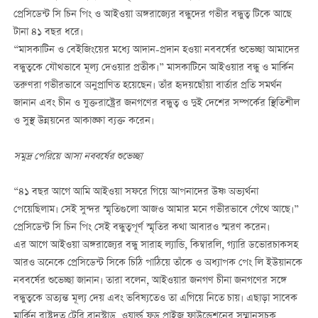
প্রেসিডেন্ট সি চিন পিং ও আইওয়া অঙ্গরাজ্যের বন্ধুদের গভীর বন্ধুত্ব টিকে আছে
টানা ৪১ বছর ধরে।
“মাসকাটিন ও বেইজিংয়ের মধ্যে আদান-প্রদান হওয়া নববর্ষের শুভেচ্ছা আমাদের
বন্ধুত্বকে যৌথভাবে মূল্য দেওয়ার প্রতীক।” মাসকাটিনে আইওয়ার বন্ধু ও মার্কিন
তরুণরা গভীরভাবে অনুপ্রাণিত হয়েছেন। তাঁর হৃদয়ছোঁয়া বার্তার প্রতি সমর্থন
জানান এবং চীন ও যুক্তরাষ্ট্রের জনগণের বন্ধুত্ব ও দুই দেশের সম্পর্কের স্থিতিশীল
ও সুস্থ উন্নয়নের আকাঙ্ক্ষা ব্যক্ত করেন।
সমুদ্র পেরিয়ে আসা নববর্ষের শুভেচ্ছা
“৪১ বছর আগে আমি আইওয়া সফরে গিয়ে আপনাদের উষ্ণ অভ্যর্থনা
পেয়েছিলাম। সেই সুন্দর স্মৃতিগুলো আজও আমার মনে গভীরভাবে গেঁথে আছে।”
প্রেসিডেন্ট সি চিন পিং সেই বন্ধুত্বপূর্ণ স্মৃতির কথা আবারও স্মরণ করেন।
এর আগে আইওয়া অঙ্গরাজ্যের বন্ধু সারাহ ল্যান্ডি, কিম্বারলি, গ্যারি ডভোরচাকসহ
আরও অনেকে প্রেসিডেন্ট সিকে চিঠি পাঠিয়ে তাঁকে ও অধ্যাপক পেং লি ইউয়ানকে
নববর্ষের শুভেচ্ছা জানান। তারা বলেন, আইওয়ার জনগণ চীনা জনগণের সঙ্গে
বন্ধুত্বকে অত্যন্ত মূল্য দেয় এবং ভবিষ্যতেও তা এগিয়ে নিতে চায়। এছাড়া সাবেক
মার্কিন রাষ্ট্রদূত টেরি ব্রানস্টাড, ওয়ার্ল্ড ফুড প্রাইজ ফাউন্ডেশনের সম্মানসূচক