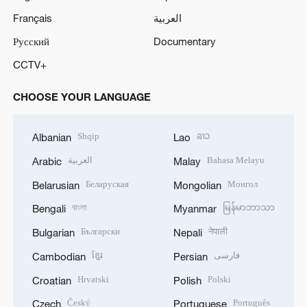
Français
العربية
Русский
Documentary
CCTV+
CHOOSE YOUR LANGUAGE
Shqip
ລາວ
Albanian
Lao
العربية
Bahasa Melayu
Arabic
Malay
Беларуская
Монгол
Belarusian
Mongolian
বাংলা
မြန်မာဘာသာ
Bengali
Myanmar
Български
नेपाली
Bulgarian
Nepali
ខ្មែរ
فارسی
Cambodian
Persian
Hrvatski
Polski
Croatian
Polish
Český
Português
Czech
Portuguese