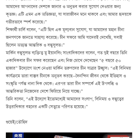
আমাদের আপনাদের দেশকে জানার ও অনুভব করার সুযোগ দেওয়ার জন্য
কৃতজ্ঞ। এটি এমন এক অভিজ্ঞতা, যা সারাজীবন মনে থাকবে এবং আমার হৃদয়কে
গভীরভাবে স্পর্শ করেছে।”
শিক্ষার্থী চার্লি বলেন, “এটি ছিল এক মূল্যবান সুযোগ, যা আমাদের মহান চীনা
জনগণকে জানতে সাহায্য করেছে। চীন সফরে আমি যাদেরই দেখেছি, সবাই
ছিলেন অত্যন্ত আন্তরিক ও বন্ধুসুলভ।”
মার্কিন বন্ধুসুলভ ব্যক্তিত্ব মু ইয়ানলিং সাংবাদিকদের বলেন, গত দুই বছরে তিনি
একাধিকবার চীন সফর করেছেন এবং নিজ চোখে দেখেছেন “৫ বছরে ৫০
হাজার” উদ্যোগে অংশ নেওয়া মার্কিন তরুণদের চীন যাত্রার উচ্ছ্বাস। “এই বিনিময়
কার্যক্রমে তারা বাস্তব চীনকে অনুভব করছে—দৈনন্দিন জীবন থেকে ইতিহাস ও
সংস্কৃতি পর্যন্ত নানা দিক থেকে। এরপর তারা চীন সম্পর্কে এই উপলব্ধি ও
আন্তরিকতা নিজেদের দেশে ফিরিয়ে নিয়ে যাচ্ছে।”
তিনি বলেন, “এই উদ্যোগ ইতোমধ্যেই আমাদের সংলাপ, বিনিময় ও বন্ধুত্বের
উত্তরাধিকার বহনের একটি সেতুতে পরিণত হয়েছে।”
শুয়েই/তৌহিদ