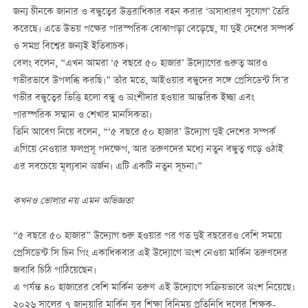
জন্য চীনকে জানার ও বন্ধুত্বের উত্তরাধিকার বহন করার ‘অসাধারণ সুযোগ’ তৈরি
করেছে। এতে উভয় পক্ষের পারস্পরিক বোঝাপড়া বেড়েছে, যা দুই দেশের সম্পর্ক
ও সমগ্র বিশ্বের জন্যই ইতিবাচক।
বেলং বলেন, “এখন আমরা ‘৫ বছরে ৫০ হাজার’ উদ্যোগের গুরুত্ব আরও
গভীরভাবে উপলব্ধি করছি।” তাঁর মতে, আইওয়ার বন্ধুদের সঙ্গে প্রেসিডেন্ট সি’র
গভীর বন্ধুত্বের ভিত্তি হলো বন্ধু ও অংশীদার হওয়ার আন্তরিক ইচ্ছা এবং
পারস্পরিক সম্মান ও শেখার মানসিকতা।
তিনি আবেগ নিয়ে বলেন, “‘৫ বছরে ৫০ হাজার’ উদ্যোগ দুই দেশের সম্পর্ক
এগিয়ে নেওয়ার ফলপ্রসূ পদক্ষেপ, আর তরুণদের মধ্যে নতুন বন্ধুত্ব গড়ে ওঠাই
এর সবচেয়ে মূল্যবান অর্জন। এটি একটি নতুন সূচনা।”
কখনও ভোলার নয় এমন অভিজ্ঞতা
“৫ বছরে ৫০ হাজার” উদ্যোগ শুরু হওয়ার পর গত দুই বছরেরও বেশি সময়ে
প্রেসিডেন্ট সি চিন পিং একাধিকবার এই উদ্যোগে অংশ নেওয়া মার্কিন তরুণদের
জবাবি চিঠি পাঠিয়েছেন।
এ পর্যন্ত ৪০ হাজারের বেশি মার্কিন তরুণ এই উদ্যোগে সক্রিয়ভাবে অংশ নিয়েছে।
২০২৬ সালের ৭ জানুয়ারি মার্কিন যুব শিক্ষা বিনিময় প্রতিনিধি দলের শিক্ষক-