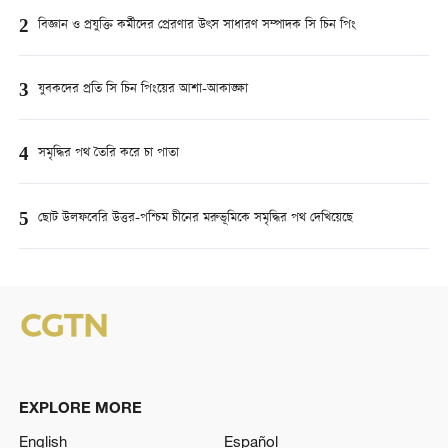
2
বিজ্ঞান ও প্রযুক্তি কর্মীদের প্রেরণার উৎস সাধারণ সম্পাদক সি চিন পিং
3
যুবকদের প্রতি সি চিন পিংয়ের আশা-আকাঙ্ক্ষা
4
সমৃদ্ধির পথ তৈরি করে চা পাতা
5
ছোট উলফবেরি উত্তর-পশ্চিম চীনের মরুভূমিকে সমৃদ্ধির পথ দেখিয়েছে
EXPLORE MORE
English
Español