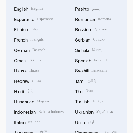
English
پښتو
English
Pashto
Esperanto
Română
Esperanto
Romanian
Filipino
Русский
Filipino
Russian
Français
Српски
French
Serbian
Deutsch
සිංහල
German
Sinhala
Ελληνικά
Español
Greek
Spanish
Hausa
Kiswahili
Hausa
Swahili
עברית
தமிழ்
Hebrew
Tamil
हिन्दी
ไทย
Hindi
Thai
Magyar
Türkçe
Hungarian
Turkish
Bahasa Indonesia
Українська
Indonesian
Ukrainian
Italiano
اردو
Italian
Urdu
日本語
Tiếng Việt
Japanese
Vietnamese