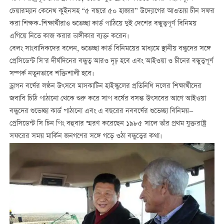
চেয়ারম্যান কেনেথ কুইনসহ “৫ বছরে ৫০ হাজার” উদ্যোগের আওতায় চীন সফর
করা শিক্ষক-শিক্ষার্থীরাও শুভেচ্ছা কার্ড পাঠিয়ে দুই দেশের বন্ধুত্বপূর্ণ বিনিময়
এগিয়ে নিতে কাজ করার অঙ্গীকার ব্যক্ত করেন।
বেলং সাংবাদিকদের বলেন, শুভেচ্ছা কার্ড বিনিময়ের মাধ্যমে স্থানীয় বন্ধুদের সঙ্গে
প্রেসিডেন্ট সি’র দীর্ঘদিনের বন্ধুত্ব আরও দৃঢ় হবে এবং আইওয়া ও চীনের বন্ধুত্বপূর্ণ
সম্পর্ক নতুনভাবে শক্তিশালী হবে।
ড্রাগন বর্ষের লণ্ঠন উৎসবে মাসকাটিন হাইস্কুলের প্রতিনিধি দলের শিক্ষার্থীদের
জবাবি চিঠি পাঠানো থেকে শুরু করে সাপ বর্ষের বসন্ত উৎসবের আগে আইওয়া
বন্ধুদের শুভেচ্ছা কার্ড পাঠানো এবং এ বছরের নববর্ষের শুভেচ্ছা বিনিময়—
প্রেসিডেন্ট সি চিন পিং বহুবার স্মরণ করেছেন ১৯৮৫ সালে তাঁর প্রথম যুক্তরাষ্ট্র
সফরের সময় মার্কিন জনগণের সঙ্গে গড়ে ওঠা বন্ধুত্বের কথা।