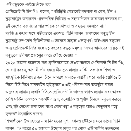
এই বন্ধুত্বকে এগিয়ে নিতে হবে
প্রেসিডেন্ট সি চিন পিং বলেন, “পরিস্থিতি যেভাবেই বদলাক না কেন, চীন ও
যুক্তরাষ্ট্রের জনগণের পারস্পরিক বিনিময় ও সহযোগিতার আকাঙ্ক্ষা বদলাবে না;
দুই দেশের তরুণদের পারস্পরিক বোঝাপড়া ও বন্ধুত্বও বদলাবে না।”
ল্যান্ডি এ কথার সঙ্গে গভীরভাবে একমত। তিনি বলেন, জনগণের বন্ধুত্ব চীন-
যুক্তরাষ্ট্র সম্পর্কের স্থিতিশীলতা ও উন্নয়নে অত্যন্ত গুরুত্বপূর্ণ। আইওয়ার বন্ধুদের
জন্য প্রেসিডেন্ট সি’র সঙ্গে ৪১ বছরের বন্ধুত্ব অমূল্য। “এখন আমাদের দায়িত্ব এই
বন্ধুত্বকে ভবিষ্যৎ প্রজন্মের কাছে পৌঁছে দেওয়া।”
২০২৩ সালের নভেম্বরে সান ফ্রান্সিসকোতে দেওয়া ভাষণে প্রেসিডেন্ট সি চিন পিং
ঘোষণা করেন, আগামী পাঁচ বছরে চীন ৫০ হাজার মার্কিন তরুণকে শিক্ষা ও
সাংস্কৃতিক বিনিময়ের জন্য চীনে আমন্ত্রণ জানাতে আগ্রহী। পরে ল্যান্ডি প্রেসিডেন্ট
সিকে চিঠি লিখে মাসকাটিন হাইস্কুলকেও এই পরিকল্পনায় অন্তর্ভুক্ত করার
অনুরোধ জানান। জবাবি চিঠিতে প্রেসিডেন্ট সি তাদের স্বাগত জানান এবং আরও
বেশি মার্কিন তরুণকে “একটি বাস্তব, বহুমাত্রিক ও পূর্ণাঙ্গ চীনকে অনুভব করতে
এবং দুই দেশের জনগণের মধ্যে বোঝাপড়া ও বন্ধুত্বের আরও সেতুবন্ধন গড়ে
তুলতে” উৎসাহিত করেন।
শিক্ষার্থীদের উৎসাহভরে নাম নিবন্ধনের দৃশ্য এখনও স্টেইনের মনে ভাসে। তিনি
বলেন, “৫ বছরে ৫০ হাজার” উদ্যোগ চালুর পর থেকে এটি মার্কিন তরুণদের