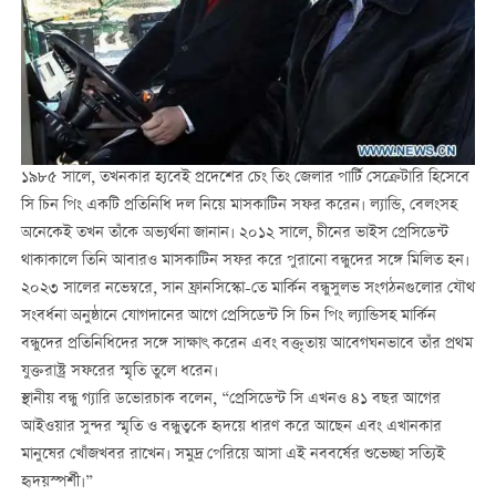
১৯৮৫ সালে, তখনকার হ্যবেই প্রদেশের চেং তিং জেলার পার্টি সেক্রেটারি হিসেবে
সি চিন পিং একটি প্রতিনিধি দল নিয়ে মাসকাটিন সফর করেন। ল্যান্ডি, বেলংসহ
অনেকেই তখন তাঁকে অভ্যর্থনা জানান। ২০১২ সালে, চীনের ভাইস প্রেসিডেন্ট
থাকাকালে তিনি আবারও মাসকাটিন সফর করে পুরানো বন্ধুদের সঙ্গে মিলিত হন।
২০২৩ সালের নভেম্বরে, সান ফ্রানসিস্কো-তে মার্কিন বন্ধুসুলভ সংগঠনগুলোর যৌথ
সংবর্ধনা অনুষ্ঠানে যোগদানের আগে প্রেসিডেন্ট সি চিন পিং ল্যান্ডিসহ মার্কিন
বন্ধুদের প্রতিনিধিদের সঙ্গে সাক্ষাৎ করেন এবং বক্তৃতায় আবেগঘনভাবে তাঁর প্রথম
যুক্তরাষ্ট্র সফরের স্মৃতি তুলে ধরেন।
স্থানীয় বন্ধু গ্যারি ডভোরচাক বলেন, “প্রেসিডেন্ট সি এখনও ৪১ বছর আগের
আইওয়ার সুন্দর স্মৃতি ও বন্ধুত্বকে হৃদয়ে ধারণ করে আছেন এবং এখানকার
মানুষের খোঁজখবর রাখেন। সমুদ্র পেরিয়ে আসা এই নববর্ষের শুভেচ্ছা সত্যিই
হৃদয়স্পর্শী।”