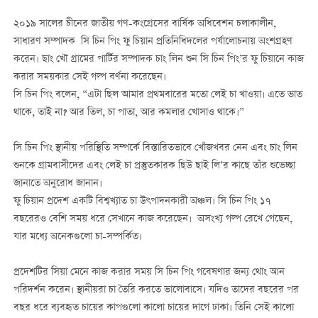
২০১৯ সালের চীনের জাতীয় গণ-কংগ্রেসের বার্ষিক অধিবেশন চলাকালীন,
সাধারণ সম্পাদক সি চিন পিং ফু চিয়ান প্রতিনিধিদলের পর্যালোচনায় অংশগ্রহণ
করেন। ছাং খৌ গ্রামের পার্টির সম্পাদক চাং লিন শুন সি চিন পিং’র ফু চিয়ানে কাজ
করার সময়কার সেই গল্প বর্ণনা করেছেন।
সি চিন পিং বলেন, “এটা ছিল আমার প্রথমবারের মতো লেই চা খাওয়া। এতে ভাত
থাকে, তাই না? আর তিল, চা পাতা, আর কমলার খোসাও থাকে।”
সি চিন পিং স্থানীয় পরিস্থিতি সম্পর্কে বিস্তারিতভাবে খোঁজখবর নেন এবং চাং লিন
শুনকে গ্রামবাসীদের এবং লেই চা প্রস্তুতকারক ছিউ ছাই লি’র কাছে তাঁর শুভেচ্ছা
জানাতে অনুরোধ জানান।
ফু চিয়ান প্রদেশ একটি বিশ্বখ্যাত চা উৎপাদনকারী অঞ্চল। সি চিন পিং ১৭
বছরেরও বেশি সময় ধরে সেখানে কাজ করেছেন। অসংখ্য গল্প রেখে গেছেন,
যার মধ্যে অনেকগুলো চা-সম্পর্কিত।
প্রদেশটির সিয়া মেনে কাজ করার সময় সি চিন পিং গবেষণার জন্য থোং আন
পরিদর্শন করেন। স্থানীয়রা চা তৈরি করতে ভালোবাসে। যদিও তাদের বছরের পর
বছর ধরে ব্যবহৃত চায়ের কাপগুলো কালো চায়ের দাগে ঢাকা। তিনি সেই কালো