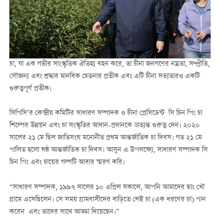
চা, যা এক গভীর সাংস্কৃতিক ঐতিহ্য বহন করে, তা চীনা জনগণের নম্রতা, সম্প্রীতি,
সৌজন্য এবং শ্রদ্ধার মানবিক চেতনার প্রতীক এবং এটি চীনা সভ্যতারও একটি
গুরুত্বপূর্ণ প্রতীক।
সিপিসি’র কেন্দ্রীয় কমিটির সাধারণ সম্পাদক ও চীনা প্রেসিডেন্ট সি চিন পিং চা
শিল্পের উন্নয়ন এবং চা সংস্কৃতির আদান-প্রদানকে অত্যন্ত গুরুত্ব দেন। ২০২০
সালের ২১ মে ছিল জাতিসংঘ মনোনীত প্রথম আন্তর্জাতিক চা দিবস। গত ২১ মে
পালিত হলো ষষ্ঠ আন্তর্জাতিক চা দিবস। আসুন এ উপলক্ষ্যে, সাধারণ সম্পাদক সি
চিন পিং এবং চায়ের গল্পটি আবার স্মরণ করি।
“সাধারণ সম্পাদক, ১৯৯৭ সালের ১০ এপ্রিল সকালে, আপনি আমাদের ছাং খৌ
গ্রামে এসেছিলেন। সে সময় গ্রামবাসীদের বাড়িতে লেই চা (এক ধরণের চা) পান
করেন এবং তাদের সাথে আড্ডা দিয়েছেন।”