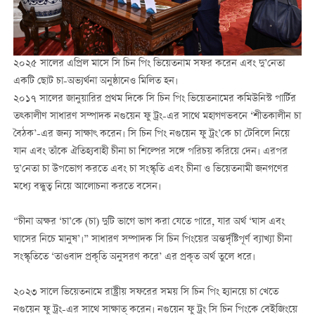
২০২৫ সালের এপ্রিল মাসে সি চিন পিং ভিয়েতনাম সফর করেন এবং দু’নেতা
একটি ছোট চা-অভ্যর্থনা অনুষ্ঠানেও মিলিত হন।
২০১৭ সালের জানুয়ারির প্রথম দিকে সি চিন পিং ভিয়েতনামের কমিউনিস্ট পার্টির
তত্কালীণ সাধারণ সম্পাদক নগুয়েন ফু ট্রং-এর সাথে মহাগণভবনে ‘শীতকালীন চা
বৈঠক’-এর জন্য সাক্ষাৎ করেন। সি চিন পিং নগুয়েন ফু ট্রং’কে চা টেবিলে নিয়ে
যান এবং তাঁকে ঐতিহ্যবাহী চীনা চা শিল্পের সঙ্গে পরিচয় করিয়ে দেন। এরপর
দু’নেতা চা উপভোগ করতে এবং চা সংস্কৃতি এবং চীনা ও ভিয়েতনামী জনগণের
মধ্যে বন্ধুত্ব নিয়ে আলোচনা করতে বসেন।
“চীনা অক্ষর ‘চা’কে (চা) দুটি ভাগে ভাগ করা যেতে পারে, যার অর্থ ‘ঘাস এবং
ঘাসের নিচে মানুষ’।” সাধারণ সম্পাদক সি চিন পিংয়ের অন্তর্দৃষ্টিপূর্ণ ব্যাখ্যা চীনা
সংস্কৃতিতে ‘তাওবাদ প্রকৃতি অনুসরণ করে’ এর প্রকৃত অর্থ তুলে ধরে।
২০২৩ সালে ভিয়েতনামে রাষ্ট্রীয় সফরের সময় সি চিন পিং হ্যানয়ে চা খেতে
নগুয়েন ফু ট্রং-এর সাথে সাক্ষাত্ করেন। নগুয়েন ফু ট্রং সি চিন পিংকে বেইজিংয়ে