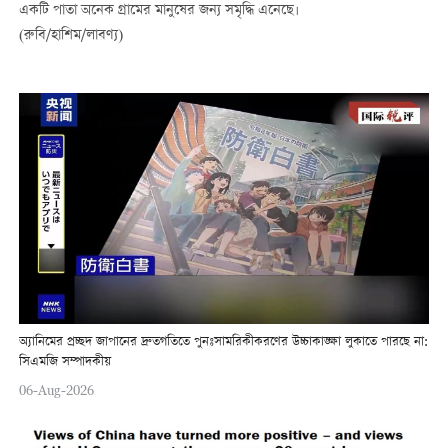
একটি পাতা অনেক গ্রামের মানুষের জন্য সমৃদ্ধি এনেছে।
(রুবি/হাশিম/লাবণ্য)
অ্যানিমের প্রচ্ছদ জাপানের দ্রুতগতিতে পুনঃসামরিকীকরণের উচ্চাকাঙ্ক্ষা লুকাতে পারছে না:
সিএমজি সম্পাদকীয়
06-Aug-2026