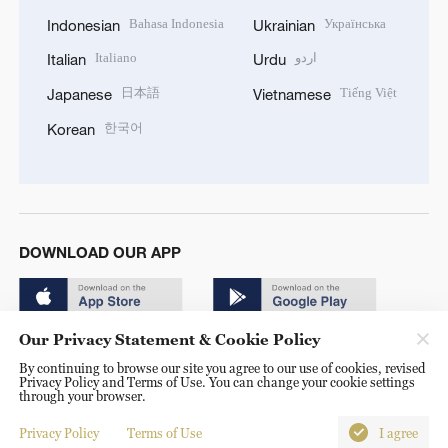
Bahasa Indonesia
Українська
Indonesian
Ukrainian
Italiano
اردو
Italian
Urdu
日本語
Tiếng Việt
Japanese
Vietnamese
한국어
Korean
DOWNLOAD OUR APP
Our Privacy Statement & Cookie Policy
By continuing to browse our site you agree to our use of cookies, revised
Privacy Policy and Terms of Use. You can change your cookie settings
through your browser.
© China Radio International.CRI. All Rights Reserved. 16A
Shijingshan Road, Beijing, China. 100040
Privacy Policy
Terms of Use
I agree