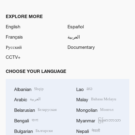
EXPLORE MORE
English
Español
Français
العربية
Русский
Documentary
CCTV+
CHOOSE YOUR LANGUAGE
Shqip
ລາວ
Albanian
Lao
العربية
Bahasa Melayu
Arabic
Malay
Беларуская
Монгол
Belarusian
Mongolian
বাংলা
မြန်မာဘာသာ
Bengali
Myanmar
Български
नेपाली
Bulgarian
Nepali