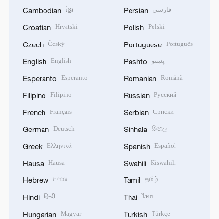
ខ្មែរ
فارسی
Cambodian
Persian
Hrvatski
Polski
Croatian
Polish
Český
Português
Czech
Portuguese
English
پښتو
English
Pashto
Esperanto
Română
Esperanto
Romanian
Filipino
Русский
Filipino
Russian
Français
Српски
French
Serbian
Deutsch
සිංහල
German
Sinhala
Ελληνικά
Español
Greek
Spanish
Hausa
Kiswahili
Hausa
Swahili
עברית
தமிழ்
Hebrew
Tamil
हिन्दी
ไทย
Hindi
Thai
Magyar
Türkçe
Hungarian
Turkish