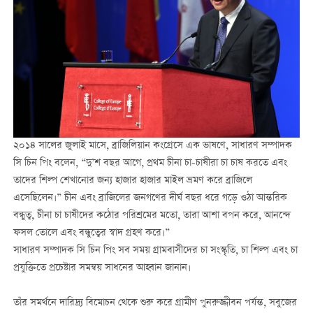
২০১৪ সালের জুলাই মাসে, ব্রাজিলিয়ান কংগ্রেসে এক ভাষণে, সাধারণ সম্পাদক
সি চিন পিং বলেন, “দু’শ বছর আগে, প্রথম চীনা চা-চাষীরা চা চাষ করতে এবং
তাদের শিল্প শেখানোর জন্য হাজার হাজার মাইল ভ্রমণ করে ব্রাজিলে
এসেছিলেন।” চীন এবং ব্রাজিলের জনগণের দীর্ঘ বছর ধরে গড়ে ওঠা আন্তরিক
বন্ধুত্ব, চীনা চা চাষীদের কঠোর পরিশ্রমের মতো, তারা আশা বপন করে, আনন্দে
ফসল তোলে এবং বন্ধুত্বের স্বাদ গ্রহণ করে।”
সাধারণ সম্পাদক সি চিন পিং সব সময় গ্রামবাসীদের চা সংস্কৃতি, চা শিল্প এবং চা
প্রযুক্তিতে প্রচেষ্টার সমন্বয় সাধনের আহ্বান জানান।
তাঁর সমর্থনে দারিদ্র্য বিমোচন থেকে শুরু করে গ্রামীণ পুনরুজ্জীবন পর্যন্ত, সবুজের