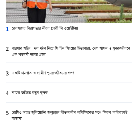
1
রেলপথের নিরাপত্তার নীরব প্রহরী লি ওয়েইচিয়া
2
ধারণার শক্তি : দল গঠন নিয়ে সি চিন পিংয়ের চিন্তাধারা: দেশ শাসন ও পুনরুজ্জীবনে
এক শতবর্ষী দলের প্রজ্ঞা
3
একটি চা-পাতা ও গ্রামীণ পুনরুজ্জীবনের গল্প
4
কালো জমিতে নতুন কৃষক
5
রোমিও অ্যান্ড জুলিয়েটের জন্মস্থানে শীতকালীন অলিম্পিকের মঞ্চে ফিরল ‘বাটারফ্লাই
লাভার্স’