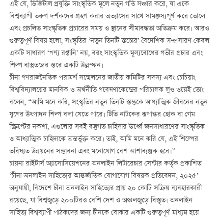
এই যে, ডিজিটাল প্রযুক্তি সাংস্কৃতিক মূলে নতুন গতি সঞ্চার করে, যা একে
বিশ্বব্যাপী তরুণ দর্শকদের গ্রহণ করার অভ্যাসের সাথে সামঞ্জস্যপূর্ণ করে তোলে
এবং প্রচলিত সাংস্কৃতিক প্রচারের সময় ও স্থানের সীমাবদ্ধতা অতিক্রম করে। আরও
গুরুত্বপূর্ণ বিষয় হলো, সংস্কৃতির ‘নতুন তিনটি স্তম্ভের’ বৈদেশিক সম্প্রসারণ কেবল
একটি সাধারণ ‘পণ্য রপ্তানি’ নয়, বরং সাংস্কৃতিক মূল্যবোধের গভীর প্রচার এবং
শিল্প বাস্তুতন্ত্রের স্তরে একটি উল্লম্ফন।
চীনা গণরাজনৈতিক পরামর্শ সম্মেলনের জাতীয় কমিটির সদস্য এবং চেচিয়াং
বিশ্ববিদ্যালয়ের মানবিক ও অর্থনীতি গবেষণাকেন্দ্রের পরিচালক লুও ওয়েই তোং
বলেন, “আমি মনে করি, সংস্কৃতির নতুন তিনটি স্তম্ভকে আধ্যাত্মিক জীবনের নতুন
যুগের উত্পাদন শিল্প বলা যেতে পারে। টিভি নাটকের রূপান্তর হোক বা গেম
স্ক্রিপ্টের নকশা, এগুলোর সবই বস্তুগত চাহিদার ঊর্ধ্বে জনসাধারণের সাংস্কৃতিক
ও আধ্যাত্মিক চাহিদাকে অন্তর্ভুক্ত করে। তাই, আমি মনে করি যে, এই শিল্পের
ভবিষ্যত উন্নয়নের সম্ভাবনা এবং মনোযোগ বেশ আশাব্যঞ্জক হবে।”
চায়না রাইটার্স অ্যাসোসিয়েশনের অনলাইন লিটারেচার সেন্টার কর্তৃক প্রকাশিত
‘চীনা অনলাইন সাহিত্যের আন্তর্জাতিক যোগাযোগ বিষয়ক প্রতিবেদন, ২০২৫’
অনুযায়ী, বিদেশে চীনা অনলাইন সাহিত্যের প্রায় ২০ কোটি সক্রিয় ব্যবহারকারী
রয়েছে, যা বিশ্বজুড়ে ২০০টিরও বেশি দেশ ও অঞ্চলজুড়ে বিস্তৃত। অনলাইন
সাহিত্য বিশ্বব্যাপী পাঠকদের জন্য চীনকে বোঝার একটি গুরুত্বপূর্ণ মাধ্যম হয়ে