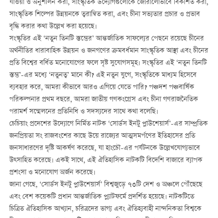
যাওয়া ও অনুশীলন করা, সাংস্কৃতিক উদ্যোগগুলোকে জোরালোভাবে বিকশিত করা,
সাংস্কৃতিক শিল্পের উন্নয়নকে ত্বরান্বিত করা, এবং চীনা সভ্যতার প্রচার ও প্রভাব
বৃদ্ধি করার কথা উল্লেখ করা হয়েছে।
সংস্কৃতির এই ‘নতুন তিনটি স্তম্ভের’ আন্তর্জাতিক সাফল্যের পেছনে রয়েছে চীনের
অর্থনীতির ধারাবাহিক উন্নয়ন ও জনগণের ক্রমবর্ধমান সাংস্কৃতিক আস্থা এবং চীনের
প্রতি বিশ্বের বর্ধিত মনোযোগের ফলে সৃষ্ট সুযোগসমূহ। সংস্কৃতির এই ‘নতুন তিনটি
স্তম্ভ’-এর মধ্যে ‘নতুনত্ব’ মানে কী? এই নতুন যুগে, সংস্কৃতিকে মাধ্যম হিসেবে
ব্যবহার করে, আমরা কীভাবে আরও এগিয়ে যেতে পারি? পঞ্চদশ পঞ্চবার্ষিক
পরিকল্পনার প্রথম বছরে, আমরা জাতীয় গণকংগ্রেস এবং চীনা গণরাজনৈতিক
পরামর্শ সম্মেলনের প্রতিনিধি ও সদস্যদের সাথে কথা বলেছি।
চেচিয়াং প্রদেশের উদ্যোগে নির্মিত নাটক ‘সোর্ডস ইনটু প্লাউশেয়ার্স’-এর সাম্প্রতিক
জনপ্রিয়তা সং রাজবংশের কাছে উয়ে রাজ্যের আত্মসমর্পণের ইতিহাসের প্রতি
জনসাধারণের দৃষ্টি আকর্ষণ করেছে, যা হাংচৌ-এর পর্যটনকে উল্লেখযোগ্যভাবে
উত্সাহিত করেছে। একই সাথে, এই ঐতিহাসিক নাটকটি বিদেশি বাজারে ব্যাপক
প্রশংসা ও মনোযোগ অর্জন করেছে।
জানা গেছে, ‘সোর্ডস ইনটু প্লাউশেয়ার্স’ বিশ্বজুড়ে ৭৩টি দেশ ও অঞ্চলে পৌঁছেছে
এবং বেশ কয়েকটি প্রধান আন্তর্জাতিক প্ল্যাটফর্মে প্রদর্শিত হয়েছে। নাটকটিতে
চিত্রিত ঐতিহাসিক আখ্যান, চরিত্রদের ভাগ্য এবং ঐতিহ্যবাহী নান্দনিকতা বিশ্বকে