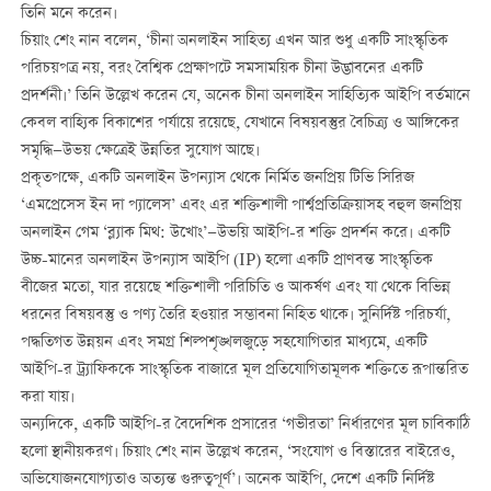
তিনি মনে করেন।
চিয়াং শেং নান বলেন, ‘চীনা অনলাইন সাহিত্য এখন আর শুধু একটি সাংস্কৃতিক
পরিচয়পত্র নয়, বরং বৈশ্বিক প্রেক্ষাপটে সমসাময়িক চীনা উদ্ভাবনের একটি
প্রদর্শনী।’ তিনি উল্লেখ করেন যে, অনেক চীনা অনলাইন সাহিত্যিক আইপি বর্তমানে
কেবল বাহ্যিক বিকাশের পর্যায়ে রয়েছে, যেখানে বিষয়বস্তুর বৈচিত্র্য ও আঙ্গিকের
সমৃদ্ধি—উভয় ক্ষেত্রেই উন্নতির সুযোগ আছে।
প্রকৃতপক্ষে, একটি অনলাইন উপন্যাস থেকে নির্মিত জনপ্রিয় টিভি সিরিজ
‘এমপ্রেসেস ইন দা প্যালেস’ এবং এর শক্তিশালী পার্শ্বপ্রতিক্রিয়াসহ বহুল জনপ্রিয়
অনলাইন গেম ‘ব্ল্যাক মিথ: উখোং’—উভয়ি আইপি-র শক্তি প্রদর্শন করে। একটি
উচ্চ-মানের অনলাইন উপন্যাস আইপি (IP) হলো একটি প্রাণবন্ত সাংস্কৃতিক
বীজের মতো, যার রয়েছে শক্তিশালী পরিচিতি ও আকর্ষণ এবং যা থেকে বিভিন্ন
ধরনের বিষয়বস্তু ও পণ্য তৈরি হওয়ার সম্ভাবনা নিহিত থাকে। সুনির্দিষ্ট পরিচর্যা,
পদ্ধতিগত উন্নয়ন এবং সমগ্র শিল্পশৃঙ্খলজুড়ে সহযোগিতার মাধ্যমে, একটি
আইপি-র ট্র্যাফিককে সাংস্কৃতিক বাজারে মূল প্রতিযোগিতামূলক শক্তিতে রূপান্তরিত
করা যায়।
অন্যদিকে, একটি আইপি-র বৈদেশিক প্রসারের ‘গভীরতা’ নির্ধারণের মূল চাবিকাঠি
হলো স্থানীয়করণ। চিয়াং শেং নান উল্লেখ করেন, ‘সংযোগ ও বিস্তারের বাইরেও,
অভিযোজনযোগ্যতাও অত্যন্ত গুরুত্বপূর্ণ’। অনেক আইপি, দেশে একটি নির্দিষ্ট