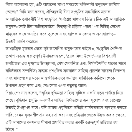
নিয়ে আলোচনা হয়, এটি আমাদের মধ্যে সবচেয়ে শক্তিশালী অনুরণন জাগিয়ে
তোলে।” তিনি মনে করেন, ঐতিহ্যবাহী চীনা সংস্কৃতির অন্তর্নিহিত অনেক
আধ্যাত্মিক গুণাবলীই বিশ্ব সংস্কৃতির ‘সর্বশ্রেষ্ঠ সাধারণ ভিত্তি’। ঠিক এই আধ্যাত্মিক
অনুষঙ্গগুলোই চীনা সাহিত্যকর্মকে ‘বিশ্বব্যাপী ছড়িয়ে পড়ার’ পর বিভিন্ন দেশের
মানুষের কাছে জনপ্রিয় করে তুলেছে এবং ব্যাপক আবেদন ও অসাধারণত্ব—
উভয়ই অর্জন করেছে।
আধ্যাত্মিক মূলভাব থেকে সৃষ্ট আবেগিক অনুরণনের বাইরেও, সংস্কৃতির শৈল্পিক
প্রকাশ অত্যন্ত গুরুত্বপূর্ণ। উদাহরণস্বরূপ, ‘ব্ল্যাক মিথ: উখোং’-এর বিশ্বব্যাপী
জনপ্রিয়তা এর দৃশ্যগত উপস্থাপনা, গেম মেকানিক্স এবং নির্মাণশৈলীর মানের সাথে
ঘনিষ্ঠভাবে সম্পর্কিত। অত্যন্ত প্রশংসিত অনলাইন সাহিত্য প্রায়শই সায়েন্স ফিকশন
এবং সাসপেন্সের মতো আন্তর্জাতিকভাবে জনপ্রিয় সাহিত্যিক কাঠামো থেকে
উপাদান গ্রহণ করে এবং সেগুলোর ওপর নতুনত্ব আনে।
চিয়াং শেং নান বলেন, “কৃত্রিম বুদ্ধিমত্তা সাহিত্য সৃষ্টিকে একটি নতুন পর্যায়ে নিয়ে
গেছে। বুদ্ধিমান প্রযুক্তি অনলাইন সাহিত্য নির্মাতাদের জন্য সুযোগ এবং চ্যালেঞ্জ
উভয়ই উপস্থাপন করে। যদি আমরা প্রযুক্তিকে সত্যিই কার্যকরভাবে ব্যবহার করতে
পারি, যেমন সৃজনশীলতায় সহায়তা করা এবং প্রক্রিয়াগুলোকে উন্নত করার ক্ষেত্রে,
এটি আমাদের কল্পনার সীমানা প্রসারিত করার একটি গুরুত্বপূর্ণ হাতিয়ার হয়
উঠবে।”