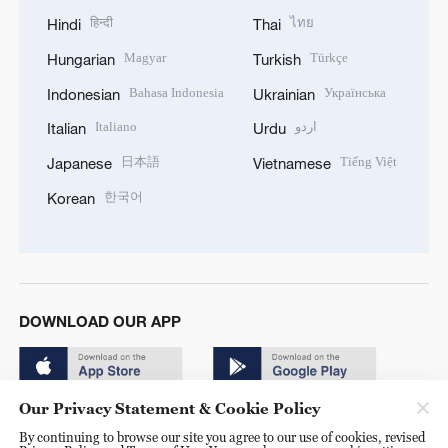
हिन्दी
ไทย
Hindi
Thai
Magyar
Türkçe
Hungarian
Turkish
Bahasa Indonesia
Українська
Indonesian
Ukrainian
Italiano
اردو
Italian
Urdu
日本語
Tiếng Việt
Japanese
Vietnamese
한국어
Korean
DOWNLOAD OUR APP
Our Privacy Statement & Cookie Policy
By continuing to browse our site you agree to our use of cookies, revised