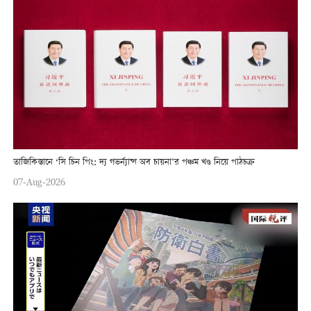
তাজিকিস্তানে ‘সি চিন পিং: দ্য গভর্ন্যান্স অব চায়না’র পঞ্চম খণ্ড নিয়ে পাঠচক্র
07-Aug-2026