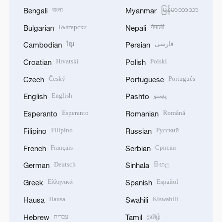
বাংলা
မြန်မာဘာသာ
Bengali
Myanmar
Български
नेपाली
Bulgarian
Nepali
ខ្មែរ
فارسی
Cambodian
Persian
Hrvatski
Polski
Croatian
Polish
Český
Português
Czech
Portuguese
English
پښتو
English
Pashto
Esperanto
Română
Esperanto
Romanian
Filipino
Русский
Filipino
Russian
Français
Српски
French
Serbian
Deutsch
සිංහල
German
Sinhala
Ελληνικά
Español
Greek
Spanish
Hausa
Kiswahili
Hausa
Swahili
עברית
தமிழ்
Hebrew
Tamil