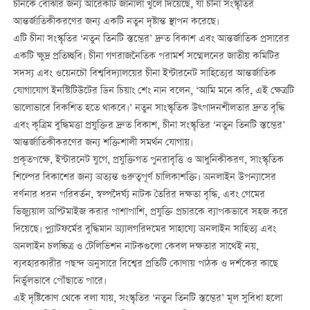
চীনকে বোঝার জন্য আরেকটি জানালা খুলে দিয়েছে, যা চীনা সংস্কৃতির
আন্তর্জাতিকীকরণের জন্য একটি নতুন দৃষ্টান্ত স্থাপন করেছে।
এটি চীনা সংস্কৃতির ‘নতুন তিনটি স্তম্ভের’ দ্রুত বিকাশ এবং আন্তর্জাতিক প্রসারের
একটি ক্ষুদ্র প্রতিচ্ছবি। চীনা গণরাজনৈতিক পরামর্শ সম্মেলনের জাতীয় কমিটির
সদস্য এবং ওয়েনচৌ বিশ্ববিদ্যালয়ের চীনা ইন্টারনেট সাহিত্যের আন্তর্জাতিক
যোগাযোগ ইনস্টিটিউটের ডিন চিয়াং শেং নান বলেন, ‘আমি মনে করি, এই ক্ষেত্রটি
ভালোভাবে বিকশিত হতে থাকবে।’ নতুন সাংস্কৃতিক উত্পাদনশীলতার দ্রুত বৃদ্ধি
এবং কৃত্রিম বুদ্ধিমত্তা প্রযুক্তির দ্রুত বিকাশ, চীনা সংস্কৃতির ‘নতুন তিনটি স্তম্ভের’
আন্তর্জাতিকীকরণের জন্য শক্তিশালী সমর্থন যোগায়।
প্রকৃতপক্ষে, ইন্টারনেট যুগে, প্রযুক্তিগত পুনরাবৃত্তি ও আধুনিকীকরণ, সাংস্কৃতিক
শিল্পের বিকাশের জন্য অত্যন্ত গুরুত্বপূর্ণ চালিকাশক্তি। অনলাইন উপন্যাসের
বর্ণনার ধরন পরিবর্তন, স্বল্পদৈর্ঘ্য নাটক তৈরির দক্ষতা বৃদ্ধি, এবং গেমের
ভিজ্যুয়াল অপ্টিমাইজ করার পাশাপাশি, প্রযুক্তি প্রচারকে ব্যাপকভাবে সহজ করে
দিয়েছে। প্ল্যাটফর্মের বুদ্ধিমান অ্যালগরিদমের সাহায্যে অনলাইন সাহিত্য এবং
অনলাইন চলচ্চিত্র ও টেলিভিশন নাটকগুলো কেবল দক্ষতার সাথেই নয়,
ব্যবহারকারীর পছন্দ অনুসারে বিশ্বের প্রতিটি কোণায় পাঠক ও দর্শকের কাছে
নির্ভুলভাবে পৌঁছাতে পারে।
এই দৃষ্টিকোণ থেকে বলা যায়, সংস্কৃতির ‘নতুন তিনটি স্তম্ভের’ মূল সুবিধা হলো