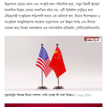
উদ্ভাবনের স্রোতে ভেসে এবং সংস্কৃতি দ্বারা পরিচালিত হয়ে, ‘নতুন তিনটি স্তম্ভের’
বৈদেশিক বিস্তার কোনো আকস্মিক ঘটনা নয়। এটি ডিজিটাল প্রযুক্তির দ্বারা
ঐতিহ্যবাহী সংস্কৃতিকে শক্তিশালী করার এক অনিবার্য ফল, চীনের শিল্পোন্নয়ন ও
সাংস্কৃতিক আত্মবিশ্বাসের মধ্যকার অনুরণনের এক উজ্জ্বল সাক্ষ্য এবং চীনকে
বোঝার জন্য বিশ্বের আকাঙ্ক্ষার এক সমসাময়িক প্রতিধ্বনি। (লিলি/আলিম/রুবি)
যুক্তরাষ্ট্রের বিরুদ্ধে চীনের সর্বশেষ পাল্টা ব্যবস্থা কী বার্তা দিচ্ছে?
07-Aug-2026