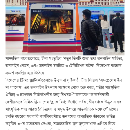
সাম্প্রতিক বছরগুলোতে, চীনা সংস্কৃতির ‘নতুন তিনটি স্তম্ভ’ তথা অনলাইন সাহিত্য,
অনলাইন গেমস, এবং অনলাইন চলচ্চিত্র ও টেলিভিশন নাটক—বিদেশের বাজারে
ক্রমশ জনপ্রিয় হয়ে উঠেছে।
বিদেশের স্ট্রিমিং প্ল্যাটফর্মগুলোতে উন্মাদনা সৃষ্টিকারী টিভি সিরিজ ‘এমপ্রেসেস ইন
দা প্যালেস’-এর অনলাইন উপন্যাস সংস্করণ থেকে শুরু করে, গভীর সাংস্কৃতিক
ঐতিহ্য ও চমত্কার নির্মাণশৈলীর জন্য বিশ্বব্যাপী মনোযোগ আকর্ষণকারী
দেশীয়ভাবে নির্মিত থ্রি-এ গেম ‘ব্ল্যাক মিথ: উখোং’ পর্যন্ত, চীন থেকে উদ্ভূত এসব
সাংস্কৃতিক পণ্য আরও বৈচিত্র্যময় ও সমৃদ্ধ উপায়ে আন্তর্জাতিক মঞ্চে পৌঁছাচ্ছে।
চলতি বছরের সরকারি কার্যবিবরণীতে জনগণের আধ্যাত্মিক জীবনের অভিন্ন
সমৃদ্ধির ওপর মনোযোগ দেওয়া, সমাজতান্ত্রিক মূল মূল্যবোধকে এগিয়ে নিয়ে