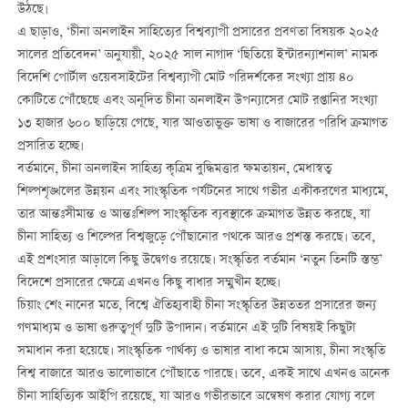
উঠছে।
এ ছাড়াও, ‘চীনা অনলাইন সাহিত্যের বিশ্বব্যাপী প্রসারের প্রবণতা বিষয়ক ২০২৫
সালের প্রতিবেদন’ অনুযায়ী, ২০২৫ সাল নাগাদ ‘ছিতিয়ে ইন্টারন্যাশনাল’ নামক
বিদেশি পোর্টাল ওয়েবসাইটের বিশ্বব্যাপী মোট পরিদর্শকের সংখ্যা প্রায় ৪০
কোটিতে পৌঁছেছে এবং অনূদিত চীনা অনলাইন উপন্যাসের মোট রপ্তানির সংখ্যা
১৩ হাজার ৬০০ ছাড়িয়ে গেছে, যার আওতাভুক্ত ভাষা ও বাজারের পরিধি ক্রমাগত
প্রসারিত হচ্ছে।
বর্তমানে, চীনা অনলাইন সাহিত্য কৃত্রিম বুদ্ধিমত্তার ক্ষমতায়ন, মেধাস্বত্ব
শিল্পশৃঙ্খলের উন্নয়ন এবং সাংস্কৃতিক পর্যটনের সাথে গভীর একীকরণের মাধ্যমে,
তার আন্তঃসীমান্ত ও আন্তঃশিল্প সাংস্কৃতিক ব্যবস্থাকে ক্রমাগত উন্নত করছে, যা
চীনা সাহিত্য ও শিল্পের বিশ্বজুড়ে পৌঁছানোর পথকে আরও প্রশস্ত করছে। তবে,
এই প্রশংসার আড়ালে কিছু উদ্বেগও রয়েছে। সংস্কৃতির বর্তমান ‘নতুন তিনটি স্তম্ভ’
বিদেশে প্রসারের ক্ষেত্রে এখনও কিছু বাধার সম্মুখীন হচ্ছে।
চিয়াং শেং নানের মতে, বিশ্বে ঐতিহ্যবাহী চীনা সংস্কৃতির উন্নততর প্রসারের জন্য
গণমাধ্যম ও ভাষা গুরুত্বপূর্ণ দুটি উপাদান। বর্তমানে এই দুটি বিষয়ই কিছুটা
সমাধান করা হয়েছে। সাংস্কৃতিক পার্থক্য ও ভাষার বাধা কমে আসায়, চীনা সংস্কৃতি
বিশ্ব বাজারে আরও ভালোভাবে পৌঁছাতে পারছে। তবে, একই সাথে এখনও অনেক
চীনা সাহিত্যিক আইপি রয়েছে, যা আরও গভীরভাবে অন্বেষণ করার যোগ্য বলে