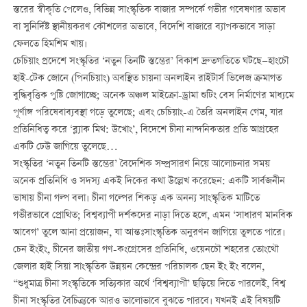
স্তরের স্বীকৃতি পেলেও, বিভিন্ন সাংস্কৃতিক বাজার সম্পর্কে গভীর গবেষণার অভাব
বা সুনির্দিষ্ট স্থানীয়করণ কৌশলের অভাবে, বিদেশি বাজারে ব্যাপকভাবে সাড়া
ফেলতে হিমশিম খায়।
চেচিয়াং প্রদেশে সংস্কৃতির ‘নতুন তিনটি স্তম্ভের’ বিকাশ দ্রুতগতিতে ঘটছে—হাংচৌ
হাই-টেক জোনে (পিনচিয়াং) অবস্থিত চায়না অনলাইন রাইটার্স ভিলেজ ক্রমাগত
বুদ্ধিবৃত্তিক পুষ্টি জোগাচ্ছে; অনেক অঞ্চল মাইক্রো-ড্রামা শুটিং বেস নির্মাণের মাধ্যমে
পূর্ণাঙ্গ পরিষেবাব্যবস্থা গড়ে তুলেছে; এবং চেচিয়াং-এ তৈরি অনলাইন গেম, যার
প্রতিনিধিত্ব করে ‘ব্ল্যাক মিথ: উখোং’, বিদেশে চীনা নান্দনিকতার প্রতি আগ্রহের
একটি ঢেউ জাগিয়ে তুলেছে…
সংস্কৃতির ‘নতুন তিনটি স্তম্ভের’ বৈদেশিক সম্প্রসারণ নিয়ে আলোচনার সময়
অনেক প্রতিনিধি ও সদস্য একই দিকের কথা উল্লেখ করেছেন: একটি সার্বজনীন
ভাষায় চীনা গল্প বলা। চীনা গল্পের শিকড় এক অনন্য সাংস্কৃতিক মাটিতে
গভীরভাবে প্রোথিত; বিশ্বব্যাপী দর্শকদের নাড়া দিতে হলে, এমন ‘সাধারণ মানবিক
আবেগ’ তুলে আনা প্রয়োজন, যা আন্তঃসাংস্কৃতিক অনুরণন জাগিয়ে তুলতে পারে।
চেন ইংইং, চীনের জাতীয় গণ-কংগ্রেসের প্রতিনিধি, ওয়েনচৌ শহরের তোংথৌ
জেলার হাই সিয়া সাংস্কৃতিক উন্নয়ন কেন্দ্রের পরিচালক ছেন ইং ইং বলেন,
“শুধুমাত্র চীনা সংস্কৃতিকে সত্যিকার অর্থে ‘বিশ্বব্যাপী’ ছড়িয়ে দিতে পারলেই, বিশ্ব
চীনা সংস্কৃতির বৈচিত্র্যকে আরও ভালোভাবে বুঝতে পারবে। যখনই এই বিষয়টি