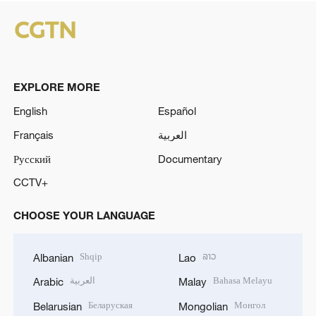
EXPLORE MORE
English
Español
Français
العربية
Русский
Documentary
CCTV+
CHOOSE YOUR LANGUAGE
Shqip
ລາວ
Albanian
Lao
العربية
Bahasa Melayu
Arabic
Malay
Беларуская
Монгол
Belarusian
Mongolian